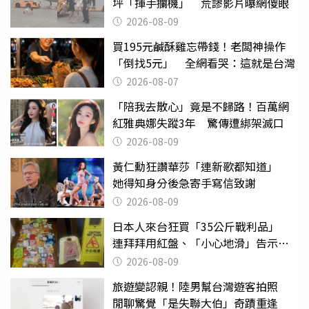
坪「揮手攔機」 荒謬影片曝網傻眼
2026-08-09
買195元鹹酥雞忘帶錢！老闆神操作
「倒找5元」 全網看哭：這就是台灣
2026-08-07
「陪我去散心」竟是不歸路！百萬網
紅雅典娜失蹤3年 驚傳遭綁架滅口
2026-08-09
黃仁勳狂讚華莎「連新歌都知道」
她得知身分後急寄手寫信致謝
2026-08-09
日本人來台狂買「35公斤戰利品」
連拜拜用紅盤、「小心地滑」告示牌
也帶回家
2026-08-09
旅遊變認親！陸男幫台灣遊客拍照
閒聊驚覺「是失聯大伯」奇蹟重逢