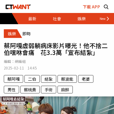
跳至主要內容區塊
下載 APP
最新
社會
娛樂
財經
娛樂
即時
蔡阿嘎虛弱躺病床影片曝光！他不捨二
伯嘿咻會痛 花3.3萬「宣布結紮」
編輯：
網編組
2025-02-11 14:45
蔡阿嘎
二伯
結紮
蔡波能
老婆
男性
蔡桃貴
手術
麻醉