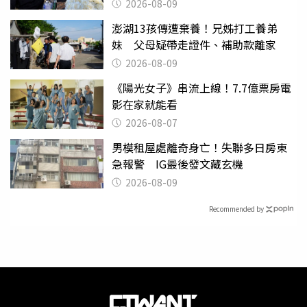
絲：我們心意相通
2026-08-09
澎湖13孩傳遭棄養！兄姊打工養弟
妹 父母疑帶走證件、補助款離家
2026-08-09
《陽光女子》串流上線！7.7億票房電
影在家就能看
2026-08-07
男模租屋處離奇身亡！失聯多日房東
急報警 IG最後發文藏玄機
2026-08-09
Recommended by