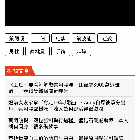
蔡阿嘎
二伯
結紮
蔡波能
老婆
男性
蔡桃貴
手術
麻醉
相關文章
《上班不要看》解散蔡阿嘎淚「比被騙3000萬還難
過」 走鐘獎續辦關鍵曝光
遭前女友家寧「奪走10年頻道」…Andy自爆被淨身出
戶 蔡阿嘎聲援嘆：壞人為何都活得很滋潤
蔡阿嘎揭「蘿拉強制執行過程」聖結石親戚助陣 本人
親自回應：很多骯髒事
蔡桃貴突向二伯喊話再生弟弟 背後原因曝光引熱議