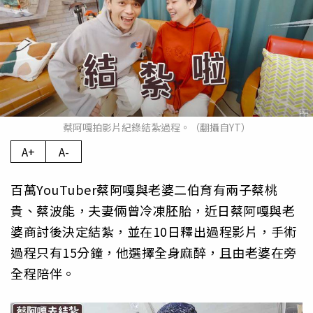
蔡阿嘎拍影片紀錄結紮過程。（翻攝自YT）
A+
A-
百萬YouTuber蔡阿嘎與老婆二伯育有兩子蔡桃
貴、蔡波能，夫妻倆曾冷凍胚胎，近日蔡阿嘎與老
婆商討後決定結紮，並在10日釋出過程影片，手術
過程只有15分鐘，他選擇全身麻醉，且由老婆在旁
全程陪伴。