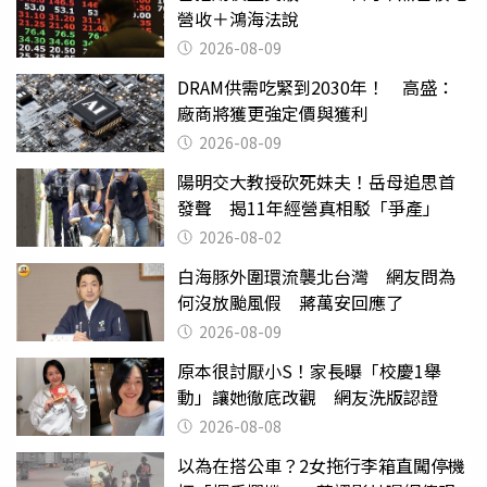
營收＋鴻海法說
2026-08-09
DRAM供需吃緊到2030年！ 高盛：
廠商將獲更強定價與獲利
2026-08-09
陽明交大教授砍死妹夫！岳母追思首
發聲 揭11年經營真相駁「爭產」
2026-08-02
白海豚外圍環流襲北台灣 網友問為
何沒放颱風假 蔣萬安回應了
2026-08-09
原本很討厭小S！家長曝「校慶1舉
動」讓她徹底改觀 網友洗版認證
2026-08-08
以為在搭公車？2女拖行李箱直闖停機