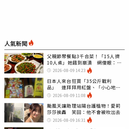
人氣新聞
父親節聚餐點3千合菜！「15人擠
10人桌」她餓到崩潰 網傻眼：讓
店家看笑話
2026-08-09 14:23
日本人來台狂買「35公斤戰利
品」 連拜拜用紅盤、「小心地
滑」告示牌也帶回家
2026-08-09 11:08
颱風天讓助理站陽台護植物！愛莉
莎莎挨轟 笑回：他不會被吹出去
2026-08-09 16:31