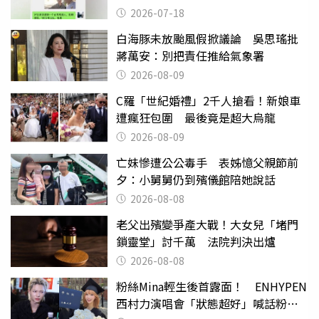
2026-07-18
白海豚未放颱風假掀議論 吳思瑤批
蔣萬安：別把責任推給氣象署
2026-08-09
C羅「世紀婚禮」2千人搶看！新娘車
遭瘋狂包圍 最後竟是超大烏龍
2026-08-09
亡妹慘遭公公毒手 表姊憶父親節前
夕：小舅舅仍到殯儀館陪她說話
2026-08-08
老父出殯變爭產大戰！大女兒「堵門
鎖靈堂」討千萬 法院判決出爐
2026-08-08
粉絲Mina輕生後首露面！ ENHYPEN
西村力演唱會「狀態超好」喊話粉