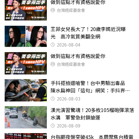
做到這點才有資格說愛你
台灣癌症基金會
王菲女兒長大了！20歲李嫣近況曝
光 高冷氣質美翻全網
2026-08-04
做到這點才有資格說愛你
台灣癌症基金會
手抖拒檢還嗆警！台中男驗出毒品
陳水扁神回「這句」網笑：手抖界權
威
2026-08-03
漢光演習驚魂！20多枚105榴砲彈滾落
水溝 軍警急封鎖搶運
2026-08-09
台指期夜盤突破45k 本周聚焦台積電