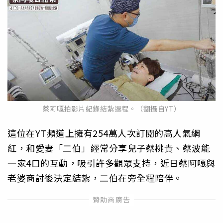
蔡阿嘎拍影片紀錄結紮過程。（翻攝自YT）
這位在YT頻道上擁有254萬人次訂閱的高人氣網
紅，和愛妻「二伯」經常分享兒子蔡桃貴、蔡波能
一家4口的互動，吸引許多觀眾支持，近日蔡阿嘎與
老婆商討後決定結紮，二伯在旁全程陪伴。