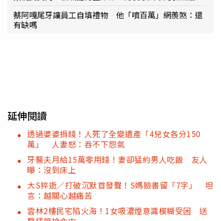
蔡阿嘎尾牙讓員工自填禮物 他「噴百萬」網羨煞：還
有缺嗎
延伸閱讀
透過婆婆捐錢！人死了全變遺產「4兒女各分150
萬」 人妻怒：吞不下怨氣
牙醫夫月給15萬零用錢！妻卻猛約男人吃飯 友人
曝：沒到床上
大S猝逝／打破沉默首發聲！S媽臉書留「7字」 坦
言：越關心越痛苦
雲林2樓民宅陷火海！1女吸濃煙意識模糊受困 送
醫插管搶命中