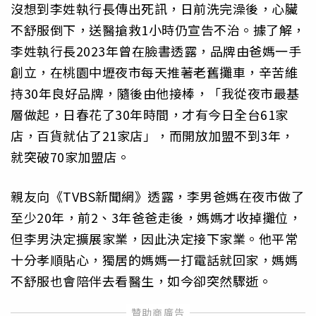
沒想到李姓執行長傳出死訊，日前洗完澡後，心臟
不舒服倒下，送醫搶救1小時仍宣告不治。據了解，
李姓執行長2023年曾在臉書透露，品牌由爸媽一手
創立，在桃園中壢夜市每天推著老舊攤車，辛苦維
持30年良好品牌，隨後由他接棒，「我從夜市最基
層做起，日春花了30年時間，才有今日全台61家
店，百貨就佔了21家店」，而開放加盟不到3年，
就突破70家加盟店。
親友向《TVBS新聞網》透露，李男爸媽在夜市做了
至少20年，前2、3年爸爸走後，媽媽才收掉攤位，
但李男決定擴展家業，因此決定接下家業。他平常
十分孝順貼心，獨居的媽媽一打電話就回家，媽媽
不舒服也會陪伴去看醫生，如今卻突然驟逝。