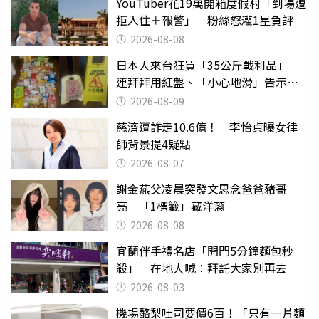
YouTuber花19萬開箱度假村「到場遭
拒入住＋報警」 粉絲怒灌1星負評
2026-08-08
日本人來台狂買「35公斤戰利品」
連拜拜用紅盤、「小心地滑」告示牌
也帶回家
2026-08-09
慈濟遭詐走10.6億！ 李怡貞曝女律
師背景提4疑點
2026-08-07
謝金燕父凌晨突發文思念爸爸豬哥
亮 「1標籤」藏洋蔥
2026-08-08
宜蘭伴手禮名店「開門5分鐘麵包秒
殺」 在地人喊：拜託大家別再去
2026-08-03
機場酪梨吐司要價6百！「只有一片麵