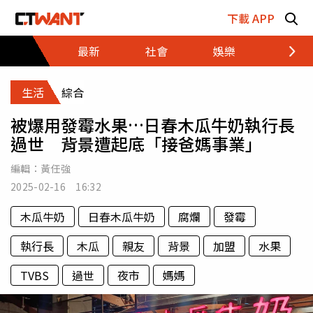
跳至主要內容區塊
下載 APP
最新
社會
娛樂
財經
生活
綜合
被爆用發霉水果…日春木瓜牛奶執行長
過世 背景遭起底「接爸媽事業」
編輯：
黃任強
2025-02-16 16:32
木瓜牛奶
日春木瓜牛奶
腐爛
發霉
執行長
木瓜
親友
背景
加盟
水果
TVBS
過世
夜市
媽媽