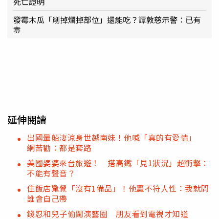
死亡證明
發霉木瓜「削掉爛掉部位」還能吃？譚敦慈示警：已有
毒
延伸閱讀
出國暈船淒涼身世越南妹！他喊「真的有愛情」
網苦勸：都是套路
美國婆婆來台旅遊！ 搭高鐵「見1狀況」超衝擊：
不能有聲音？
住飯店驚覺「沒有1備品」！他轟不符人性：我就問
誰會自己帶
錢忍和兒子偷闖演藝圈 朋友看到電視才知道