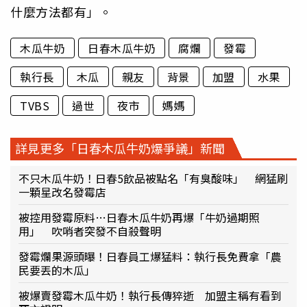
什麼方法都有」。
木瓜牛奶
日春木瓜牛奶
腐爛
發霉
執行長
木瓜
親友
背景
加盟
水果
TVBS
過世
夜市
媽媽
詳見更多「日春木瓜牛奶爆爭議」新聞
不只木瓜牛奶！日春5飲品被點名「有臭酸味」 網猛刷
一顆星改名發霉店
被控用發霉原料…日春木瓜牛奶再爆「牛奶過期照
用」 吹哨者突發不自殺聲明
發霉爛果源頭曝！日春員工爆猛料：執行長免費拿「農
民要丟的木瓜」
被爆賣發霉木瓜牛奶！執行長傳猝逝 加盟主稱有看到