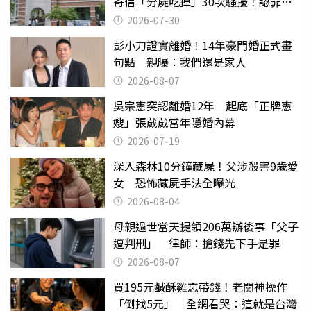
寄信「分屍吃掉」30次騷擾！認罪免
關
2026-07-30
彭小刀證實離婚！14年豪門婚正式畫
句點 親曝：我們還是家人
2026-08-07
吳宗憲突認離婚12年 起底「正牌憲
嫂」張葳葳當年隱婚內幕
2026-07-19
深入森林10分鐘藏屍！父涉殺害9歲愛
女 恐怖藏屍手法全曝光
2026-08-04
母親過世當天提領206萬辦後事「父子
遭判刑」 律師：搶錢先下手是罪
2026-08-07
買195元鹹酥雞忘帶錢！老闆神操作
「倒找5元」 全網看哭：這就是台灣