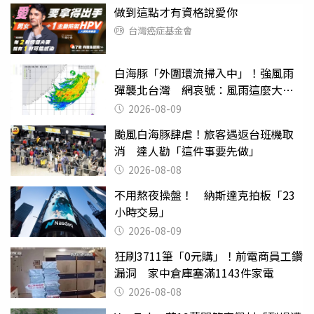
做到這點才有資格說愛你
台灣癌症基金會
白海豚「外圍環流掃入中」！強風雨
彈襲北台灣 網哀號：風雨這麼大還
不放假
2026-08-09
颱風白海豚肆虐！旅客遇返台班機取
消 達人勸「這件事要先做」
2026-08-08
不用熬夜操盤！ 納斯達克拍板「23
小時交易」
2026-08-09
狂刷3711筆「0元購」！前電商員工鑽
漏洞 家中倉庫塞滿1143件家電
2026-08-08