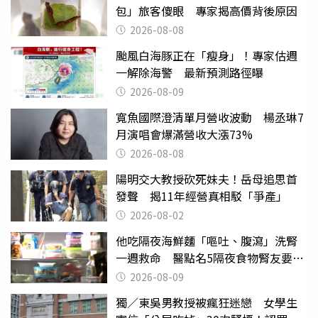
包」旅客傻眼 專家揭高價背後原因
2026-08-08
颱風白海豚正在「瘦身」！專家估週
一解除海警 最新預測路徑曝
2026-08-09
寬魚國際澄清單月營收波動 楊丞琳7
月演唱會爆滿營收大漲73%
2026-08-08
陽明交大教授砍死妹夫！岳母追思首
發聲 揭11年經營真相駁「爭產」
2026-08-02
他吃隔夜海鮮麵「嘔吐、腹瀉」洗腎
一週救命 醫點名5隔夜食物腎友要注
意
2026-08-09
獨／東吳男教授被瘋狂迷戀 女學生