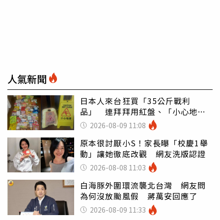
人氣新聞
日本人來台狂買「35公斤戰利
品」 連拜拜用紅盤、「小心地
滑」告示牌也帶回家
2026-08-09 11:08
原本很討厭小S！家長曝「校慶1舉
動」讓她徹底改觀 網友洗版認證
2026-08-08 11:03
白海豚外圍環流襲北台灣 網友問
為何沒放颱風假 蔣萬安回應了
2026-08-09 11:33