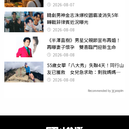
2026-08-07
韓劇男神金志洙爆校園霸凌消失5年
轉戰菲律賓近況曝光
2026-08-08
《半澤直樹》男星父親節宣布再婚！
再曝妻子懷孕 雙喜臨門迎新生命
2026-08-08
55歲女攀「八大秀」失聯4天！同行山
友已獲救 女兒急求助：剩我媽媽還
沒找到
2026-08-08
Recommended by