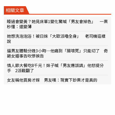
相關文章
睡過會變黃？她見床單1變化驚喊「男友會掉色」 一票
秒懂：還變薄
她想洗泡泡浴！被日妹「大歐派嚕全身」 老司機這樣
說
逼男友體驗分娩3小時…他痛到「腸壞死」只能切了 奇
葩女婚事告吹慘挨告
情人節大餐吃8千元！妹子喊「男友應該請」他怒提分
手 2派戰翻了
女友稱他買房才嫁 男友嘆：現實下鈔票才是真的