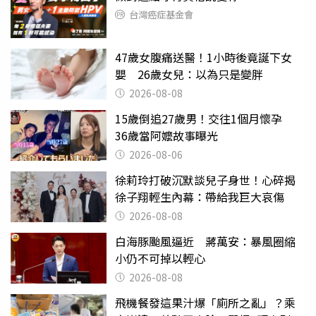
台灣癌症基金會
47歲女腹痛送醫！1小時後竟誕下女
嬰 26歲女兒：以為只是變胖
2026-08-08
15歲倒追27歲男！交往1個月懷孕
36歲當阿嬤故事曝光
2026-08-06
徐莉玲打破沉默談兒子身世！心碎揭
徐子翔輕生內幕：帶給我巨大哀傷
2026-08-08
白海豚颱風逼近 蔣萬安：暴風圈縮
小仍不可掉以輕心
2026-08-08
飛機餐發這果汁爆「廁所之亂」？乘