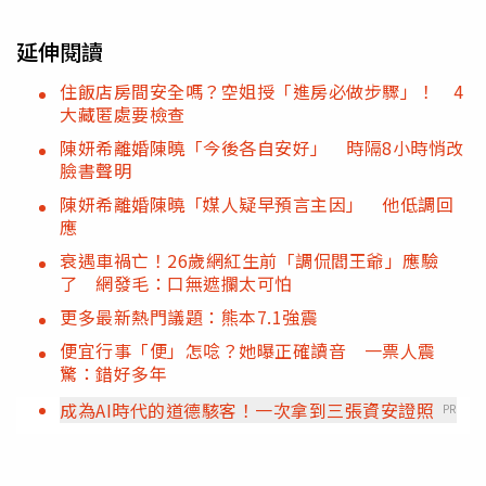
延伸閱讀
住飯店房間安全嗎？空姐授「進房必做步驟」！ 4
大藏匿處要檢查
陳妍希離婚陳曉「今後各自安好」 時隔8小時悄改
臉書聲明
陳妍希離婚陳曉「媒人疑早預言主因」 他低調回
應
衰遇車禍亡！26歲網紅生前「調侃閻王爺」應驗
了 網發毛：口無遮攔太可怕
更多最新熱門議題：熊本7.1強震
便宜行事「便」怎唸？她曝正確讀音 一票人震
驚：錯好多年
成為AI時代的道德駭客！一次拿到三張資安證照
PR