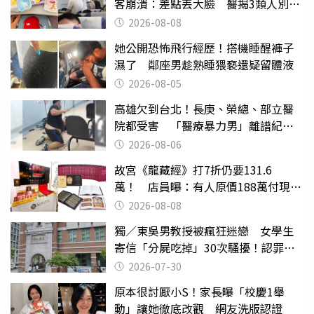
客崩潰：差點丟大臉 醫揭3類人別亂
喝
2026-08-08
她公開恐怖飛行經歷！搭機睡醒褲子
濕了 鄰座男趁熟睡猥褻還疑留體液
2026-08-05
高雄欠到台北！長庚、榮總、部立醫
院都受害 「醫療暴力男」離譜紀錄
曝光
2026-08-06
故宮《龍藏經》打7折仍要131.6
萬！ 店員曝：有人原價188萬付現購
買
2026-08-08
獨／東吳男教授被瘋狂迷戀 女學生
寄信「分屍吃掉」30次騷擾！認罪免
關
2026-07-30
原本很討厭小S！家長曝「校慶1舉
動」讓她徹底改觀 網友洗版認證