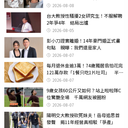
2026-08-08
台大教授性騷擾2女研究生！不服解聘
2年爭4年 結局出爐
2026-08-05
彭小刀證實離婚！14年豪門婚正式畫
句點 親曝：我們還是家人
2026-08-07
每月退休金逾3萬！74歲獨居翁怕花完
121萬存款「1餐只吃1片吐司」 半年
後暴瘦嚇壞女兒
2026-08-07
9歲女孩60公斤又如何？站上啦啦隊C
位驚艷全場 千萬網友被圈粉
2026-08-07
陽明交大教授砍死妹夫！岳母追思首
發聲 揭11年經營真相駁「爭產」