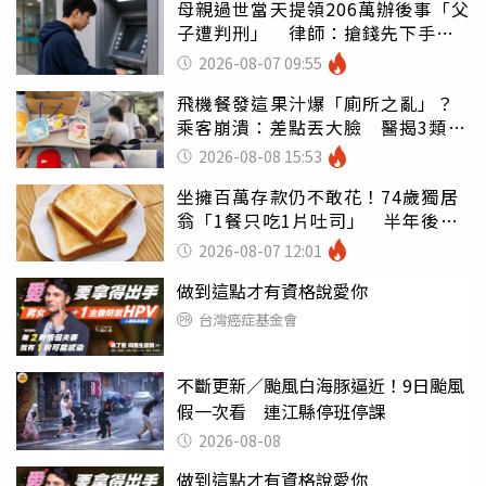
母親過世當天提領206萬辦後事「父
子遭判刑」 律師：搶錢先下手是
罪
2026-08-07 09:55
飛機餐發這果汁爆「廁所之亂」？
乘客崩潰：差點丟大臉 醫揭3類人
別亂喝
2026-08-08 15:53
坐擁百萬存款仍不敢花！74歲獨居
翁「1餐只吃1片吐司」 半年後暴
瘦嚇壞女兒
2026-08-07 12:01
做到這點才有資格說愛你
台灣癌症基金會
不斷更新／颱風白海豚逼近！9日颱風
假一次看 連江縣停班停課
2026-08-08
做到這點才有資格說愛你