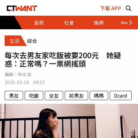
跳至主要內容區塊
下載 APP
最新
社會
娛樂
財經
生活
綜合
每次去男友家吃飯被要200元 她疑
惑：正常嗎？一票網搖頭
編輯：
林立浩
2025-02-19 09:22
男友
吃飯
女友
前男友
媽媽
Dcard