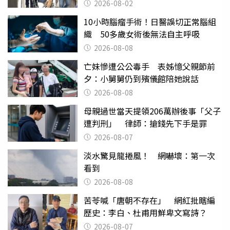
2026-08-02
10小時腦瘤手術！日醫誤切正常腦組
織 50多歲女術後無法自主呼吸
2026-08-08
亡妹慘遭公公毒手 表姊憶父親節前
夕：小舅舅仍到殯儀館陪她說話
2026-08-08
母親過世當天提領206萬辦後事「父子
遭判刑」 律師：搶錢先下手是罪
2026-08-07
淡水驚見龍捲風！ 網嚇壞：第一次
看到
2026-08-08
苦苓喊「唐朝不存在」 網紅批瞎編
歷史：李白、杜甫用鮮卑文寫詩？
2026-08-07