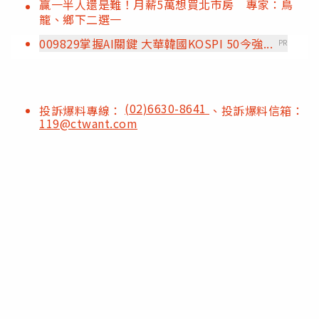
贏一半人還是難！月薪5萬想買北市房 專家：鳥
籠、鄉下二選一
009829掌握AI關鍵 大華韓國KOSPI 50今強...
PR
(02)6630-8641
投訴爆料專線：
、投訴爆料信箱：
119@ctwant.com