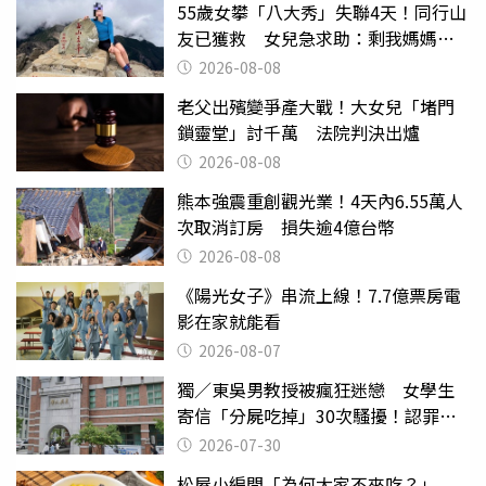
55歲女攀「八大秀」失聯4天！同行山
友已獲救 女兒急求助：剩我媽媽還
沒找到
2026-08-08
老父出殯變爭產大戰！大女兒「堵門
鎖靈堂」討千萬 法院判決出爐
2026-08-08
熊本強震重創觀光業！4天內6.55萬人
次取消訂房 損失逾4億台幣
2026-08-08
《陽光女子》串流上線！7.7億票房電
影在家就能看
2026-08-07
獨／東吳男教授被瘋狂迷戀 女學生
寄信「分屍吃掉」30次騷擾！認罪免
關
2026-07-30
松屋小編問「為何大家不來吃？」