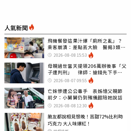
人氣新聞
飛機餐發這果汁爆「廁所之亂」？
乘客崩潰：差點丟大臉 醫揭3類人
別亂喝
2026-08-08 15:53
母親過世當天提領206萬辦後事「父
子遭判刑」 律師：搶錢先下手是
罪
2026-08-07 09:55
亡妹慘遭公公毒手 表姊憶父親節
前夕：小舅舅仍到殯儀館陪她說話
2026-08-08 12:30
脆友都說相見恨晚！苦甜72%比利時
巧克力 大人味爆紅！