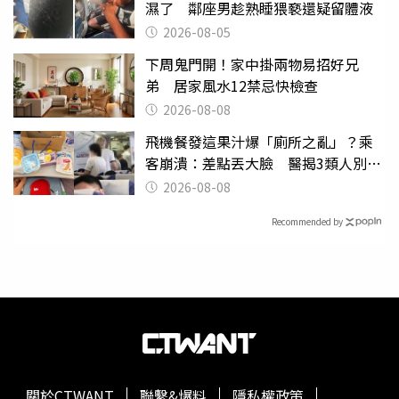
濕了 鄰座男趁熟睡猥褻還疑留體液
2026-08-05
下周鬼門開！家中掛兩物易招好兄
弟 居家風水12禁忌快檢查
2026-08-08
飛機餐發這果汁爆「廁所之亂」？乘
客崩潰：差點丟大臉 醫揭3類人別亂
喝
2026-08-08
Recommended by
關於CTWANT
聯繫&爆料
隱私權政策