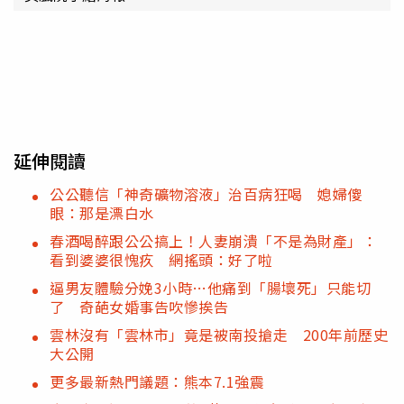
延伸閱讀
公公聽信「神奇礦物溶液」治百病狂喝 媳婦傻
眼：那是漂白水
春酒喝醉跟公公搞上！人妻崩潰「不是為財產」：
看到婆婆很愧疚 網搖頭：好了啦
逼男友體驗分娩3小時…他痛到「腸壞死」只能切
了 奇葩女婚事告吹慘挨告
雲林沒有「雲林市」竟是被南投搶走 200年前歷史
大公開
更多最新熱門議題：熊本7.1強震