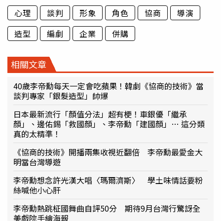
心理
談判
形象
角色
協商
導演
造型
編劇
企業
併購
相關文章
40歲李帝勳每天一定會吃蘋果！韓劇《協商的技術》當
談判專家「銀髮造型」帥爆
日本最新流行「顏值分法」超有梗！車銀優「繼承
顏」、邊佑錫「救國顏」、李帝勳「建國顏」… 這分類
真的太精準！
《協商的技術》開播兩集收視近翻倍 李帝勳最愛金大
明當台灣導遊
李帝勳想念許光漢大唱〈瑪爾濟斯〉 學土味情話要粉
絲喊他小心肝
李帝勳熱跳柾國舞曲自評50分 期待9月台灣行驚訝全
美戲院手繪海報