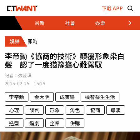
跳至主要內容區塊
下載 APP
最新
社會
娛樂
財經
娛樂
即時
李帝勳《協商的技術》顛覆形象染白
髮 認了一度猶豫擔心難駕馭
記者：
張毓琪
2025-02-25 15:25
李帝勳
金大明
成東鎰
機智醫生生活
心理
談判
形象
角色
協商
導演
造型
編劇
企業
併購