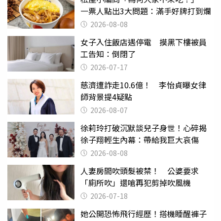
一票人點出3大問題：滿手好牌打到爛
2026-08-08
女子入住飯店遇停電 摸黑下樓被員
工告知：倒閉了
2026-07-17
慈濟遭詐走10.6億！ 李怡貞曝女律
師背景提4疑點
2026-08-07
徐莉玲打破沉默談兒子身世！心碎揭
徐子翔輕生內幕：帶給我巨大哀傷
2026-08-08
人妻房間吹頭髮被禁！ 公婆要求
「廁所吹」還嗆再犯剪掉吹風機
2026-07-18
她公開恐怖飛行經歷！搭機睡醒褲子