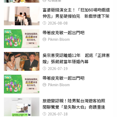
哈根達斯
富婆砸錢演女主！「狂加60場吻戲還
伸舌」男星硬撐拍完 新戲慘遭下架
2026-08-08
帶著皮克敏一起出門吧
Pikmin Bloom
吳宗憲突認離婚12年 起底「正牌憲
嫂」張葳葳當年隱婚內幕
2026-07-19
帶著皮克敏一起出門吧
Pikmin Bloom
旅遊變認親！陸男幫台灣遊客拍照
閒聊驚覺「是失聯大伯」奇蹟重逢
2026-07-18