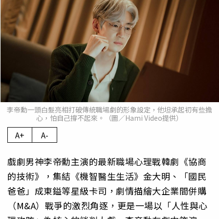
李帝勳一頭白髮亮相打破傳統職場劇的形象設定，他坦承起初有些擔
心，怕自己撐不起來。（圖／Hami Video提供）
A+
A-
戲劇男神李帝勳主演的最新職場心理戰韓劇《協商
的技術》，集結《機智醫生生活》金大明、「國民
爸爸」成東鎰等星級卡司，劇情描繪大企業間併購
（M&A）戰爭的激烈角逐，更是一場以「人性與心