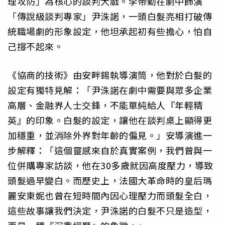
理攻防」為核心的談判大戲。李帝勳在劇中飾演
「傳說級談判專家」尹洙諾，一頭白髮亮相打破傳
統職場劇的形象設定，他坦承起初有些擔心，怕自
己撐不起來。
《協商的技術》由安畔錫執導演筒，他對於白髮的
設定有獨特見解：「尹洙諾在劇中需要與眾多企業
高層、金融界人士交鋒，不能單純給人『年輕精
英』的印象。白髮的設定，讓他在談判桌上顯得更
加穩重，並消除外界對年齡的偏見。」安導演進一
步解釋：「這個靈感來自於真實案例，我們曾與一
位併購專家訪談，他在30多歲就因高度壓力，導致
頭髮過早變白。而歷史上，法國大革命時的皇后瑪
麗安東妮也曾在短時間內因心理壓力而頭髮全白，
這些故事讓我們決定，尹洙諾的白髮不只是造型，