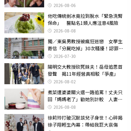
2026-08-06
他吃傳統剉冰竟拉到脫水「緊急洗腎
保命」 醫點名1類人應注意4風險
2026-08-08
獨／東吳男教授被瘋狂迷戀 女學生
寄信「分屍吃掉」30次騷擾！認罪免
關
2026-07-30
陽明交大教授砍死妹夫！岳母追思首
發聲 揭11年經營真相駁「爭產」
2026-08-02
煮菜遭婆婆關火還一路追罵！丈夫只
回「媽媽老了」勸她別計較 人妻超
崩潰：我像台傭
2026-08-08
徐莉玲打破沉默談兒子身世！心碎揭
徐子翔輕生內幕：帶給我巨大哀傷