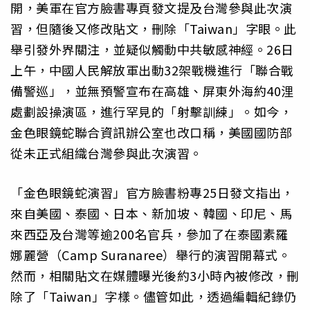
開，美軍在官方臉書專頁發文提及台灣參與此次演
習，但隨後又修改貼文，刪除「Taiwan」字眼。此
舉引發外界關注，並疑似觸動中共敏感神經。26日
上午，中國人民解放軍出動32架戰機進行「聯合戰
備警巡」，並無預警宣布在高雄、屏東外海約40浬
處劃設操演區，進行罕見的「射擊訓練」。如今，
金色眼鏡蛇聯合資訊辦公室也改口稱，美國國防部
從未正式組織台灣參與此次演習。
「金色眼鏡蛇演習」官方臉書粉專25日發文指出，
來自美國、泰國、日本、新加坡、韓國、印尼、馬
來西亞及台灣等逾200名官兵，參加了在泰國素羅
娜麗營（Camp Suranaree）舉行的演習開幕式。
然而，相關貼文在媒體曝光後約3小時內被修改，刪
除了「Taiwan」字樣。儘管如此，透過編輯紀錄仍