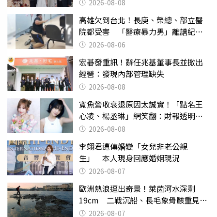
2026-08-08
高雄欠到台北！長庚、榮總、部立醫
院都受害 「醫療暴力男」離譜紀錄
曝光
2026-08-06
宏碁發重訊！辭任兆基董事長並撤出
經營：發現內部管理缺失
2026-08-08
寬魚營收衰退原因太誠實！「點名王
心凌、楊丞琳」網笑翻：財報透明度
滿分
2026-08-08
李翊君遭傳婚變「女兒非老公親
生」 本人現身回應婚姻現況
2026-08-07
歐洲熱浪逼出奇景！萊茵河水深剩
19cm 二戰沉船、長毛象骨骸重見天
日
2026-08-07