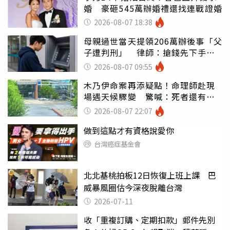
婚 豪砸545萬辦婚禮還找連戰證婚
2026-08-07 18:38
母親過世當天提領206萬辦後事「父
子遭判刑」 律師：搶錢先下手是
罪
2026-08-07 09:55
木乃伊命案再添疑點！命理師赴現
場遇天候驟變 驚喊：死者還有冤
屈
2026-08-07 22:07
做到這點才有資格說愛你
台灣癌症基金會
北北基桃拍板12日恢復上班上課 巴
威暴風圈估今深夜脫離台灣
2026-07-11
收「重複訂購、定期扣款」郵件先別