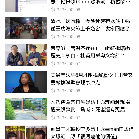
急！他掃QR Code想取消 積蓄瞬間
蒸發
2026-08-08
清水「送肉粽」今晚赴芳苑送煞！強
碰王功漁火節上千遊客 喪家回應了
2026-08-08
苦苓喊「唐朝不存在」 網紅批瞎編
歷史：李白、杜甫用鮮卑文寫詩？
2026-08-07
美最高法院6月才阻擋解雇令！川普又
要撤換聯準會理事庫克
2026-08-08
木乃伊命案再添疑點！命理師赴現場
遇天候驟變 驚喊：死者還有冤屈
2026-08-07
前員工才轉投李多慧！Joeman再談建
文爆紅 認「很清楚他的價值」