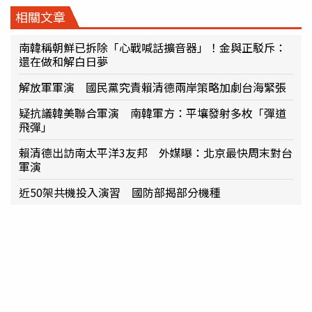
相關文章
南韓稱朝鮮已拆除「心戰喊話擴音器」！金與正駁斥：
還在做和解白日夢
解放軍軍演 國民黨究責賴清德兩岸策略加劇台海緊張
疑抗議韓美聯合軍演 南韓軍方：平壤發射多枚「彈道
飛彈」
賴清德出訪南太平洋3友邦 外媒曝：北京最快周末對台
軍演
近50架共機投入演習 國防部揭部分機種