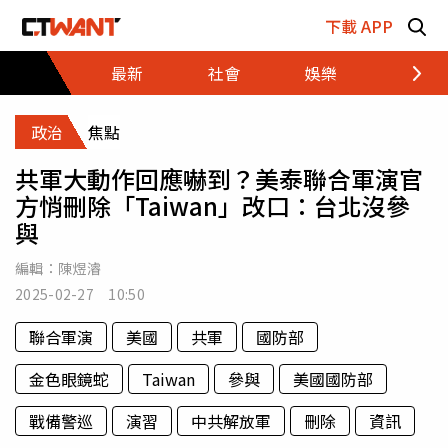
跳至主要內容區塊
下載 APP
最新
社會
娛樂
財經
政治
焦點
共軍大動作回應嚇到？美泰聯合軍演官
方悄刪除「Taiwan」改口：台北沒參
與
編輯：
陳煜濬
2025-02-27 10:50
聯合軍演
美國
共軍
國防部
金色眼鏡蛇
Taiwan
參與
美國國防部
戰備警巡
演習
中共解放軍
刪除
資訊