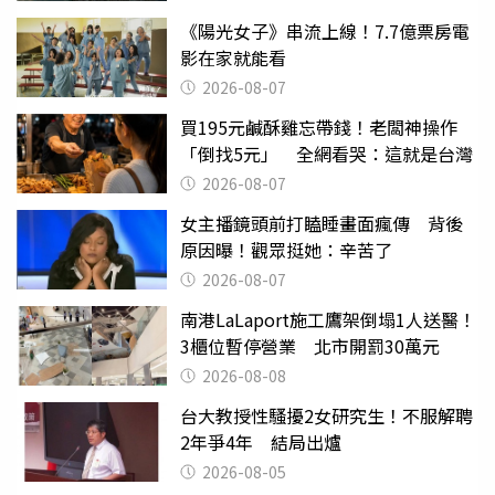
《陽光女子》串流上線！7.7億票房電
影在家就能看
2026-08-07
買195元鹹酥雞忘帶錢！老闆神操作
「倒找5元」 全網看哭：這就是台灣
2026-08-07
女主播鏡頭前打瞌睡畫面瘋傳 背後
原因曝！觀眾挺她：辛苦了
2026-08-07
南港LaLaport施工鷹架倒塌1人送醫！
3櫃位暫停營業 北市開罰30萬元
2026-08-08
台大教授性騷擾2女研究生！不服解聘
2年爭4年 結局出爐
2026-08-05