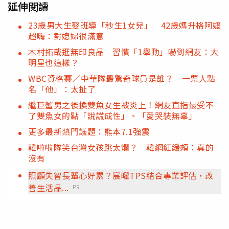
延伸閱讀
23歲男大生娶班導「秒生1女兒」 42歲媽升格阿嬤
超嗨：對媳婦很滿意
木村拓哉逛無印良品 習慣「1舉動」嚇到網友：大
明星也這樣？
WBC資格賽／中華隊最驚奇球員是誰？ 一票人點
名「他」：太扯了
繼巨蟹男之後換雙魚女生被炎上！網友直指最受不
了雙魚女的點「說謊成性」、「愛哭裝無辜」
更多最新熱門議題：熊本7.1強震
韓啦啦隊笑台灣女孩跳太爛？ 韓網紅緩頰：真的
沒有
照顧失智長輩心好累？宸曜TPS結合專業評估，改
善生活品...
PR