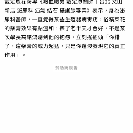
戴定恩在粉專《熱血暖男 戴定恩醫師｜台北 文山
新店 泌尿科 疝氣 結石 攝護腺專業》表示，身為泌
尿科醫師，一直覺得某些生殖器病毒疣，俗稱菜花
的藥膏效果有點溫和，擦了老半天才會好，不過某
次學長高銘鴻聽到他的抱怨，立刻搖搖頭「你錯
了，這藥膏的威力超猛，只是你還沒發現它的真正
作用」。