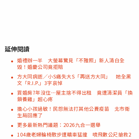
延伸閱讀
婚禮辦一半 大螢幕驚見「不雅照」新人清白全
毀！婚慶公司竟拒賠
方大同病逝／小S痛失大S「再送方大同」 她全黑
文「R.I.P.」3字哀悼
買婚房7年沒住…屋主捨不得出租 竟遭清潔員「換
鎖養雞」超心疼
擔心小孩過敏！民怨無法打其他公費疫苗 北市衛
生局回應了
更多最新熱門議題：2026九合一選舉
104歲老婦輪椅散步遭轎車猛撞 噴飛數公尺搶救2