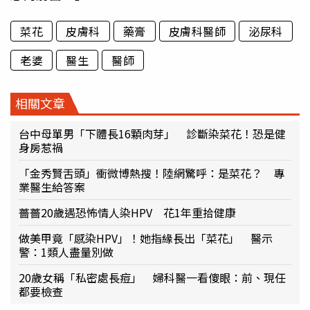
菜花
皮膚科
藥膏
皮膚科醫師
泌尿科
老婆
醫生
醫師
相關文章
台中母單男「下體長16顆肉芽」 診斷染菜花！恐是健
身房惹禍
「金秀賢舌頭」衝微博熱搜！陸網驚呼：是菜花？ 專
業醫生給答案
薔薔20歲遇恐怖情人染HPV 花1年重拾健康
做美甲竟「感染HPV」！她指緣長出「菜花」 醫示
警：1類人盡量別做
20歲女稱「私密處長痘」 婦科醫一看傻眼：前、現任
都要檢查