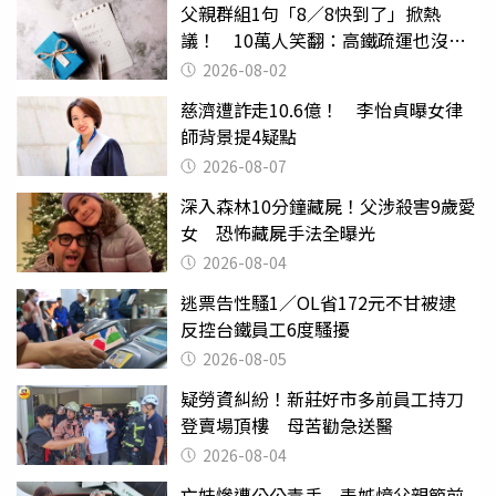
父親群組1句「8／8快到了」掀熱
議！ 10萬人笑翻：高鐵疏運也沒列
父親節
2026-08-02
慈濟遭詐走10.6億！ 李怡貞曝女律
師背景提4疑點
2026-08-07
深入森林10分鐘藏屍！父涉殺害9歲愛
女 恐怖藏屍手法全曝光
2026-08-04
逃票告性騷1／OL省172元不甘被逮
反控台鐵員工6度騷擾
2026-08-05
疑勞資糾紛！新莊好市多前員工持刀
登賣場頂樓 母苦勸急送醫
2026-08-04
亡妹慘遭公公毒手 表姊憶父親節前