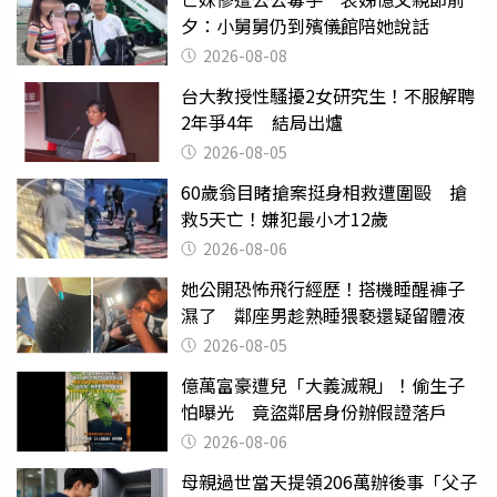
夕：小舅舅仍到殯儀館陪她說話
2026-08-08
台大教授性騷擾2女研究生！不服解聘
2年爭4年 結局出爐
2026-08-05
60歲翁目睹搶案挺身相救遭圍毆 搶
救5天亡！嫌犯最小才12歲
2026-08-06
她公開恐怖飛行經歷！搭機睡醒褲子
濕了 鄰座男趁熟睡猥褻還疑留體液
2026-08-05
億萬富豪遭兒「大義滅親」！偷生子
怕曝光 竟盜鄰居身份辦假證落戶
2026-08-06
母親過世當天提領206萬辦後事「父子