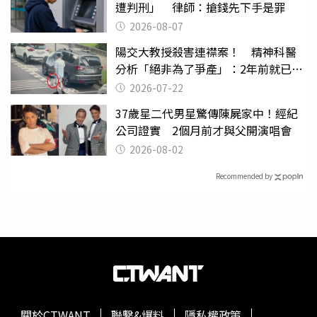
遭判刑」 律師：搶錢先下手是罪
2026-08-07
陽交大教授殺害連襟案！ 精神科醫
分析「絕非為了爭產」：2年前就已言
行詭異
2026-07-22
37歲星二代男星驚傳陳屍家中！經紀
公司證實 2個月前才與父開演唱會
2026-08-02
Recommended by
關於CTWANT
聯繫&爆料
隱私權政策