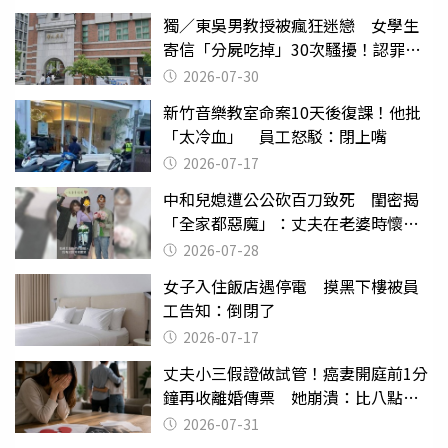
獨／東吳男教授被瘋狂迷戀 女學生
寄信「分屍吃掉」30次騷擾！認罪免
關
2026-07-30
新竹音樂教室命案10天後復課！他批
「太冷血」 員工怒駁：閉上嘴
2026-07-17
中和兒媳遭公公砍百刀致死 閨密揭
「全家都惡魔」：丈夫在老婆時懷孕
摔東西
2026-07-28
女子入住飯店遇停電 摸黑下樓被員
工告知：倒閉了
2026-07-17
丈夫小三假證做試管！癌妻開庭前1分
鐘再收離婚傳票 她崩潰：比八點檔
還扯
2026-07-31