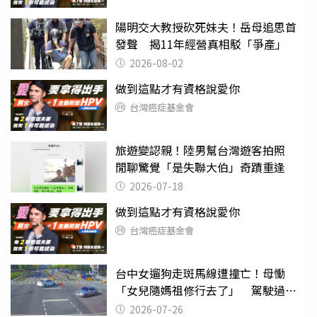
陽明交大教授砍死妹夫！岳母追思首
發聲 揭11年經營真相駁「爭產」
2026-08-02
做到這點才有資格說愛你
台灣癌症基金會
旅遊變認親！陸男幫台灣遊客拍照
閒聊驚覺「是失聯大伯」奇蹟重逢
2026-07-18
做到這點才有資格說愛你
台灣癌症基金會
台中女遛狗走斑馬線遭撞亡！母慟
「女兒隨媽祖修行去了」 駕駛過失
致死判9月
2026-07-26