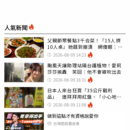
人氣新聞
父親節聚餐點3千合菜！「15人擠
10人桌」她餓到崩潰 網傻眼：讓
店家看笑話
2026-08-09 14:23
颱風天讓助理站陽台護植物！愛莉
莎莎挨轟 笑回：他不會被吹出去
2026-08-09 16:31
日本人來台狂買「35公斤戰利
品」 連拜拜用紅盤、「小心地
滑」告示牌也帶回家
2026-08-09 11:08
做到這點才有資格說愛你
台灣癌症基金會