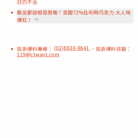
日仍不治
脆友都說相見恨晚！苦甜72%比利時巧克力 大人味
爆紅！
PR
(02)6630-8641
投訴爆料專線：
、投訴爆料信箱：
119@ctwant.com