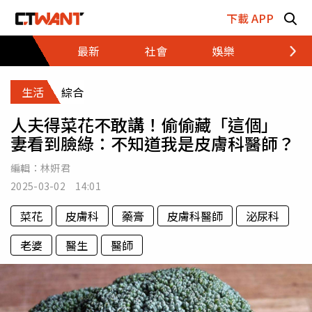
跳至主要內容區塊
下載 APP
最新
社會
娛樂
財經
生活
綜合
人夫得菜花不敢講！偷偷藏「這個」
妻看到臉綠：不知道我是皮膚科醫師？
編輯：
林姸君
2025-03-02 14:01
菜花
皮膚科
藥膏
皮膚科醫師
泌尿科
老婆
醫生
醫師