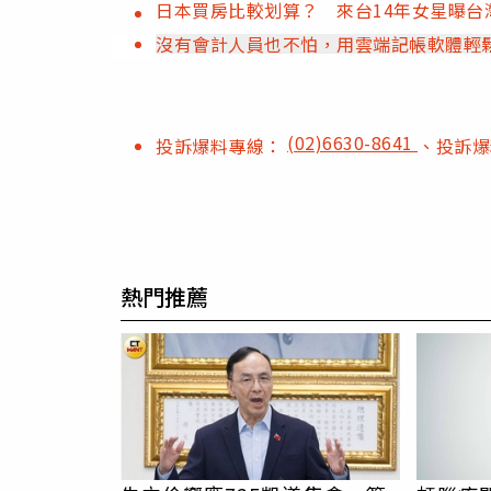
日本買房比較划算？ 來台14年女星曝台
沒有會計人員也不怕，用雲端記帳軟體輕
(02)6630-8641
投訴爆料專線：
、投訴
熱門推薦