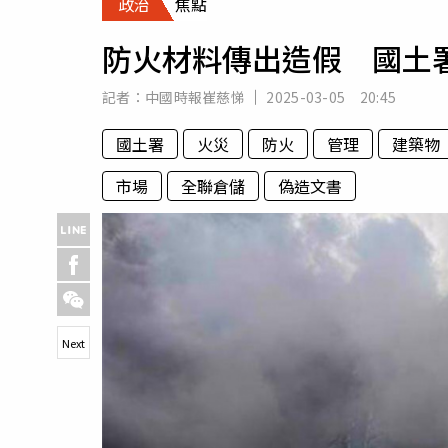
政治
焦點
人物
汽車
防火材料傳出造假 國土
專欄
房產新勢力
記者：
中國時報崔慈悌
2025-03-05 20:45
國土署
火災
防火
管理
建築物
市場
全聯倉儲
偽造文書
Next