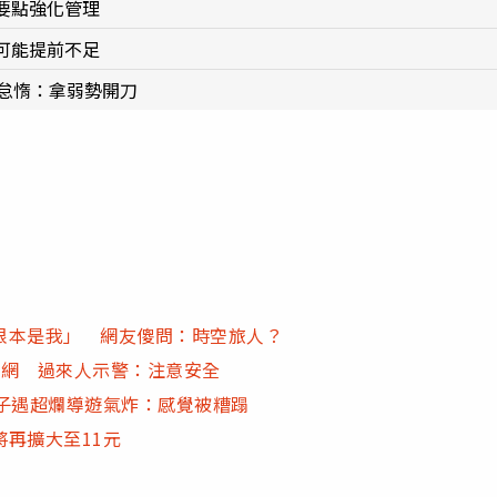
要點強化管理
可能提前不足
怠惰：拿弱勢開刀
根本是我」 網友傻問：時空旅人？
助網 過來人示警：注意安全
妹子遇超爛導遊氣炸：感覺被糟蹋
再擴大至11元