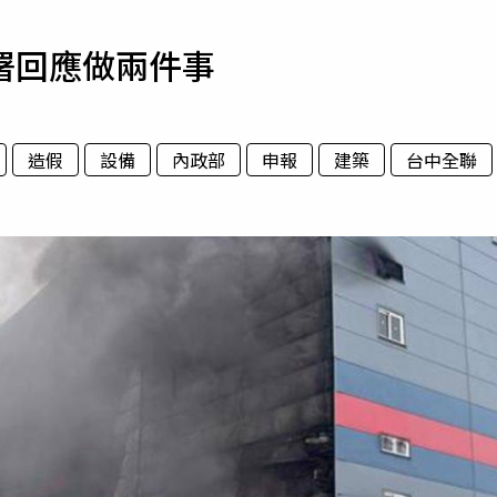
寵物
署回應做兩件事
運勢
運動
梅酒
造假
設備
內政部
申報
建築
台中全聯