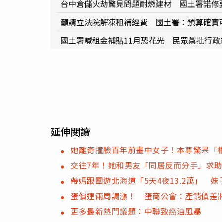
台中倉儲火劫驚見問題耐燃建材 國土署諾修
籲請立法院解凍租補經費 國土署：預算確實
國土署喊租金補貼11月恐花光 民眾黨批行政
延伸閱讀
她離奇撞臉百年前畫中女子！本尊驚呆「
交往7年！她和男友「同居反而分手」求
帶媽跟團遊北海道「5天4夜13.2萬」 
蛋價連兩周調漲！ 蛋商公會：產銷價差將
更多最新熱門議題：中聯致癌油風暴