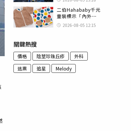
友狂背物資上山：
二伯Hahababy千元
台灣真的是寶島
童裝標示「內外層
皆純棉」 SGS檢
2026-08-05 12:15
測證明：內裡100%
聚酯纖維
關鍵熱搜
價格
陰莖珍珠丘疹
外科
逃票
追星
Melody
核
燃