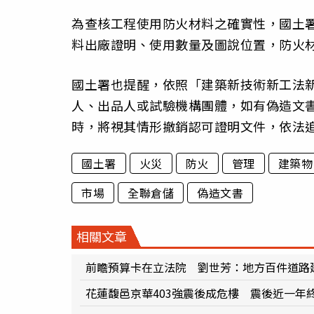
為查核工程使用防火材料之確實性，國土
料出廠證明、使用數量及圖說位置，防火
國土署也提醒，依照「建築新技術新工法
人、出品人或試驗機構團體，如有偽造文
時，將視其情形撤銷認可證明文件，依法
國土署
火災
防火
管理
建築物
市場
全聯倉儲
偽造文書
相關文章
前瞻預算卡在立法院 劉世芳：地方百件道路
花蓮馥邑京華403強震後成危樓 震後近一年