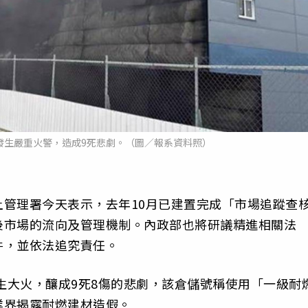
發生嚴重火警，造成9死悲劇。（圖／報系資料照）
管理署今天表示，去年10月已建置完成「市場追蹤查
後市場的流向及管理機制。內政部也將研議精進相關法
件，並依法追究責任。
發生大火，釀成9死8傷的悲劇，該倉儲號稱使用「一級耐
業界揭露耐燃建材造假。