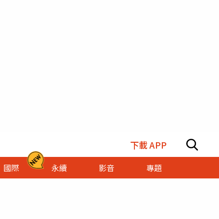
下載 APP
國際
永續
影音
專題