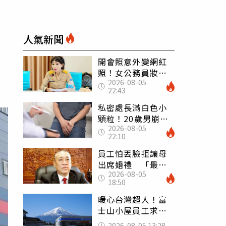
人氣新聞
開會照意外變網紅
照！女公務員妝容
2026-08-05
掀2千則留言 本人
22:43
怒嗆：化妝有錯嗎
私密處長滿白色小
顆粒！20歲男崩潰
2026-08-05
求診 醫曝5大真相
22:10
別再誤會
員工怕丟臉拒讓母
出席婚禮 「最愛
2026-08-05
發錢老闆」震怒開
18:50
除：我看不起你
暖心台灣超人！富
士山小屋員工求助
「想活下去」 山
2026-08-05 13:28