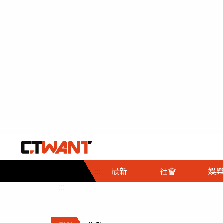
社會首頁
娛樂首頁
財經首頁
政
:::
最新
社會
娛
時事
即時
熱線
:::
直擊
大條
人物
調查
專題
３Ｃ