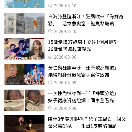
2026-08-10
白海豚登陸浙江！狂風吹來「海鮮奇
觀」 活章魚爬窗、鮭魚黏玻璃
2026-08-10
15歲倒追27歲男！交往1個月懷孕
36歲當阿嬤故事曝光
2026-08-06
黃仁勳狂讚華莎「連新歌都知道」
她得知身分後急寄手寫信致謝
2026-08-09
一次性內褲穿到一半「褲頭分離」
妹子裙底滑落尬爆：同事全看光
2026-08-09
陪伴8年竟非親孫？兒子車禍亡「祖父
母求驗DNA」 生母1反應陷僵局