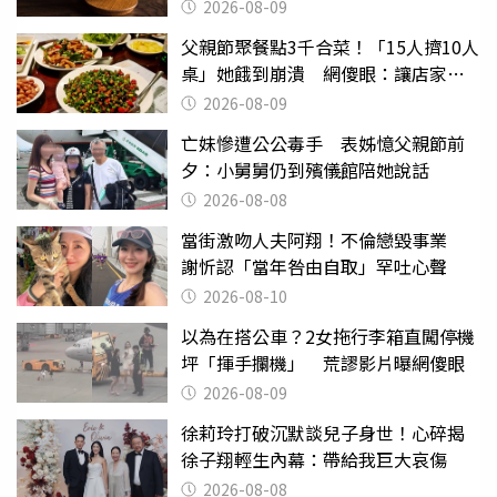
2026-08-09
父親節聚餐點3千合菜！「15人擠10人
桌」她餓到崩潰 網傻眼：讓店家看
笑話
2026-08-09
亡妹慘遭公公毒手 表姊憶父親節前
夕：小舅舅仍到殯儀館陪她說話
2026-08-08
當街激吻人夫阿翔！不倫戀毀事業
謝忻認「當年咎由自取」罕吐心聲
2026-08-10
以為在搭公車？2女拖行李箱直闖停機
坪「揮手攔機」 荒謬影片曝網傻眼
2026-08-09
徐莉玲打破沉默談兒子身世！心碎揭
徐子翔輕生內幕：帶給我巨大哀傷
2026-08-08