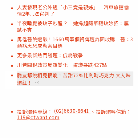
人妻發現老公外遇「小三竟是親姊」 汽車旅館偷
情2年...法官判了
半夜睡覺被蚊子吵醒？ 她揭超簡單驅蚊妙招：屢
試不爽
馬偕醫院遭駭！1660萬筆個資傳遭詐團收購 醫：3
類病患恐成勒索目標
更多最新熱門議題：俄烏戰爭
川普關稅政策反覆變化 道瓊暴跌427點
脆友都說相見恨晚！苦甜72%比利時巧克力 大人味
爆紅！
PR
(02)6630-8641
投訴爆料專線：
、投訴爆料信箱：
119@ctwant.com