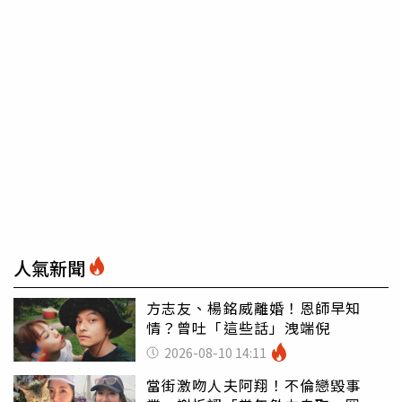
人氣新聞
方志友、楊銘威離婚！恩師早知
情？曾吐「這些話」洩端倪
2026-08-10 14:11
當街激吻人夫阿翔！不倫戀毀事