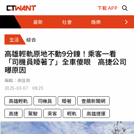
跳至主要內容區塊
下載 APP
最新
社會
娛樂
財經
生活
綜合
高雄輕軌原地不動9分鐘！乘客一看
「司機員睡著了」全車傻眼 高捷公司
曝原因
編輯：
謝佳娟
2025-03-07 08:25
高雄輕軌
司機員
睡著
壹蘋新聞網
高捷
駕駛
乘客
輕軌
高雄捷運