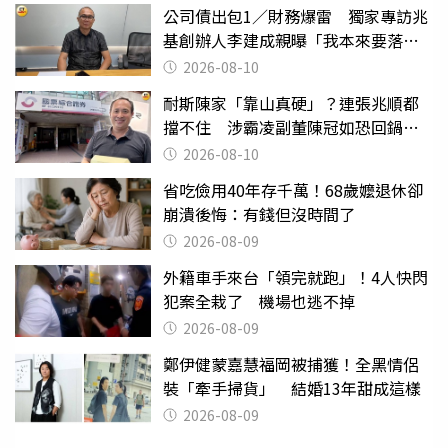
公司債出包1／財務爆雷 獨家專訪兆
基創辦人李建成親曝「我本來要落
跑」
2026-08-10
耐斯陳家「靠山真硬」？連張兆順都
擋不住 涉霸凌副董陳冠如恐回鍋國
票證
2026-08-10
省吃儉用40年存千萬！68歲嬤退休卻
崩潰後悔：有錢但沒時間了
2026-08-09
外籍車手來台「領完就跑」！4人快閃
犯案全栽了 機場也逃不掉
2026-08-09
鄭伊健蒙嘉慧福岡被捕獲！全黑情侶
裝「牽手掃貨」 結婚13年甜成這樣
2026-08-09