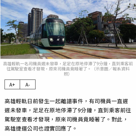
高雄輕軌一名司機員遲未發車，足足在原地停滯了9分鐘，直到乘客前
往駕駛室查看才發現，原來司機員竟睡著了。（示意圖／報系資料
照）
A+
A-
高雄輕軌日前發生一起離譜事件，有司機員一直遲
遲未發車，足足在原地停滯了9分鐘，直到乘客前往
駕駛室查看才發現，原來司機員竟睡著了。對此，
高雄捷運公司也證實回應了。