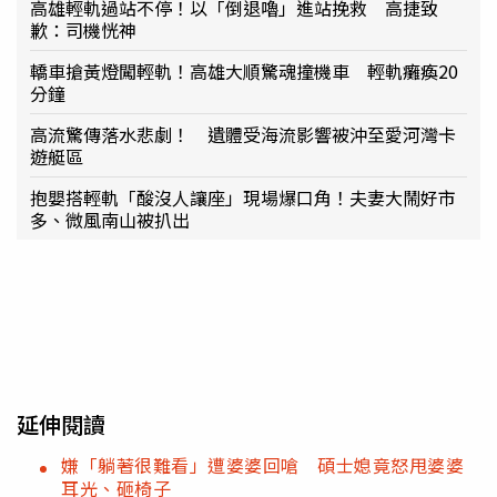
高雄輕軌過站不停！以「倒退嚕」進站挽救 高捷致
歉：司機恍神
轎車搶黃燈闖輕軌！高雄大順驚魂撞機車 輕軌癱瘓20
分鐘
高流驚傳落水悲劇！ 遺體受海流影響被沖至愛河灣卡
遊艇區
抱嬰搭輕軌「酸沒人讓座」現場爆口角！夫妻大鬧好市
多、微風南山被扒出
延伸閱讀
嫌「躺著很難看」遭婆婆回嗆 碩士媳竟怒甩婆婆
耳光、砸椅子