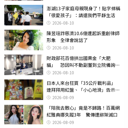
澎湖13子家庭母親現身了！貼字條稱
「很愛孩子」：請還我們平靜生活
2026-08-10
陳昱瑄詐慈濟10.6億遭起訴重創律師
形象 全律會說話了
2026-08-10
財政部花百億拱出國票金「大肥
貓」 恐因叫不動副董到立院備詢惹
議
2026-08-10
日本人來台狂買「35公斤戰利品」
連拜拜用紅盤、「小心地滑」告示牌
也帶回家
2026-08-09
「陪我去散心」竟是不歸路！百萬網
紅雅典娜失蹤3年 驚傳遭綁架滅口
2026-08-09