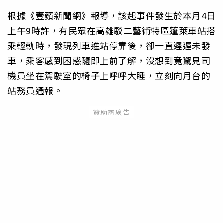
根據《壹蘋新聞網》報導，該起事件發生於本月4日
上午9時許，有民眾在高雄駁二藝術特區蓬萊車站搭
乘輕軌時，發現列車進站停靠後，卻一直遲遲未發
車，乘客感到困惑隨即上前了解，沒想到竟驚見司
機員坐在駕駛室的椅子上呼呼大睡，立刻向月台的
站務員通報。