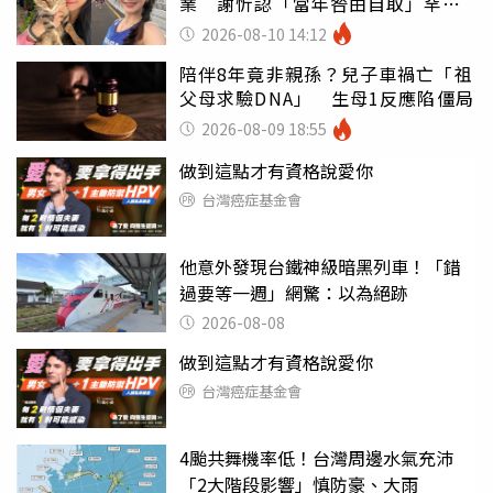
業 謝忻認「當年咎由自取」罕吐
心聲
2026-08-10 14:12
陪伴8年竟非親孫？兒子車禍亡「祖
父母求驗DNA」 生母1反應陷僵局
2026-08-09 18:55
做到這點才有資格說愛你
台灣癌症基金會
他意外發現台鐵神級暗黑列車！「錯
過要等一週」網驚：以為絕跡
2026-08-08
做到這點才有資格說愛你
台灣癌症基金會
4颱共舞機率低！台灣周邊水氣充沛
「2大階段影響」慎防豪、大雨