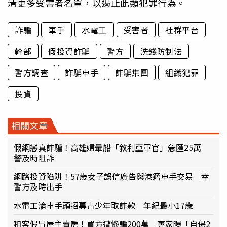
清更多受害者名單，以遏止此類犯罪行為。
詐騙
車手
水電工
受害者
社群平台
幹部
假投資詐騙
警方
洗錢防制法
警方調查
詐騙車手
詐騙集團
組織犯罪
投資
相關文章
假網戀真詐騙！高雄婦暈船「敘利亞軍官」急匯25萬
警及時阻詐
網路投資陷阱！57歲女子誤信廣告與港籍車手交易 幸
警方及時出手
水電工淪車手頭招募青少年取詐款 年紀最小17歲
租客假冒屋主賣房！買方遭慘騙200萬 專家曝「自保2