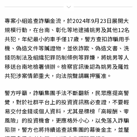
專案小組追查詐騙金流，於2024年9月23日展開大
規模行動，在台南、彰化等地逮捕姚男及其他12名
共犯，年紀最小的車手僅17歲，警方查扣詐騙用手
機、偽造文件等贓證物，並依詐欺、偽造文書、洗
錢防制法及組織犯罪防制條例等罪嫌，將姚男等人
移送台南地檢署偵辦。檢察官訊後認為姚男及羅姓
共犯涉案情節重大，向法院聲請羈押獲准。
警方呼籲，詐騙集團手法不斷翻新，民眾應提高警
覺，對於社群平台上的投資資訊務必查證，不要輕
易交付金錢或個人資料，尤其是標榜「高報酬、零
風險」的投資機會，更應格外小心，以免落入詐騙
陷阱，警方也將持續追查該集團的幕後金主，並釐