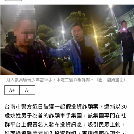
月入數萬騙青少年當車手，水電工變詐騙幹部。（圖／翻攝畫面）
A+
A-
台南市警方近日破獲一起假投資詐騙案，逮捕以30
歲姚姓男子為首的詐騙車手集團，該集團專門在社
群平台上假冒名人發布投資訊息，吸引民眾上鉤，
進而誘導受害者加入投資群組，再透過面交現金、