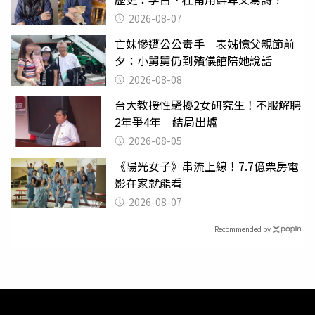
2026-08-07
亡妹慘遭公公毒手 表姊憶父親節前
夕：小舅舅仍到殯儀館陪她說話
2026-08-08
台大教授性騷擾2女研究生！不服解聘
2年爭4年 結局出爐
2026-08-05
《陽光女子》串流上線！7.7億票房電
影在家就能看
2026-08-07
Recommended by