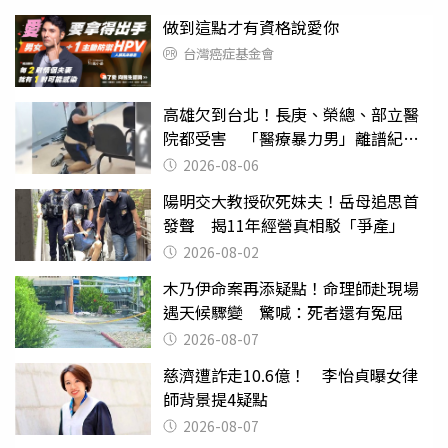
做到這點才有資格說愛你
台灣癌症基金會
高雄欠到台北！長庚、榮總、部立醫
院都受害 「醫療暴力男」離譜紀錄
曝光
2026-08-06
陽明交大教授砍死妹夫！岳母追思首
發聲 揭11年經營真相駁「爭產」
2026-08-02
木乃伊命案再添疑點！命理師赴現場
遇天候驟變 驚喊：死者還有冤屈
2026-08-07
慈濟遭詐走10.6億！ 李怡貞曝女律
師背景提4疑點
2026-08-07