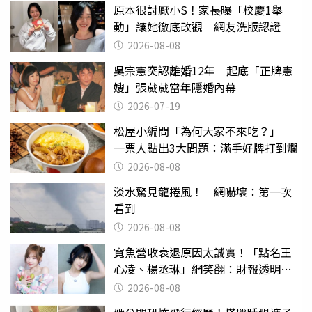
原本很討厭小S！家長曝「校慶1舉
動」讓她徹底改觀 網友洗版認證
2026-08-08
吳宗憲突認離婚12年 起底「正牌憲
嫂」張葳葳當年隱婚內幕
2026-07-19
松屋小編問「為何大家不來吃？」
一票人點出3大問題：滿手好牌打到爛
2026-08-08
淡水驚見龍捲風！ 網嚇壞：第一次
看到
2026-08-08
寬魚營收衰退原因太誠實！「點名王
心凌、楊丞琳」網笑翻：財報透明度
滿分
2026-08-08