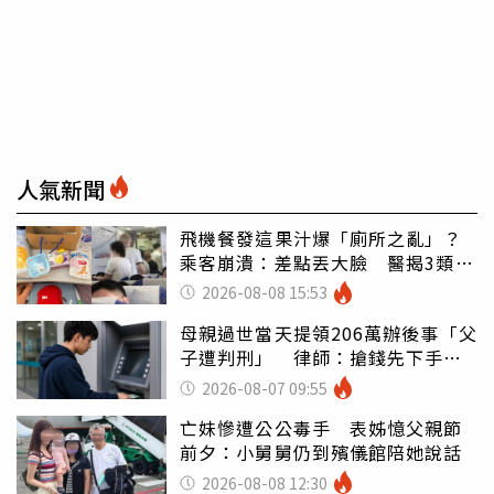
人氣新聞
飛機餐發這果汁爆「廁所之亂」？
乘客崩潰：差點丟大臉 醫揭3類人
別亂喝
2026-08-08 15:53
母親過世當天提領206萬辦後事「父
子遭判刑」 律師：搶錢先下手是
罪
2026-08-07 09:55
亡妹慘遭公公毒手 表姊憶父親節
前夕：小舅舅仍到殯儀館陪她說話
2026-08-08 12:30