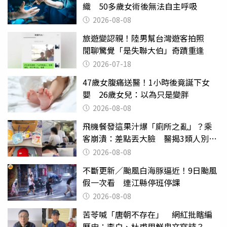
織 50多歲女術後無法自主呼吸
2026-08-08
旅遊變認親！陸男幫台灣遊客拍照
閒聊驚覺「是失聯大伯」奇蹟重逢
2026-07-18
47歲女腹痛送醫！1小時後竟誕下女
嬰 26歲女兒：以為只是變胖
2026-08-08
飛機餐發這果汁爆「廁所之亂」？乘
客崩潰：差點丟大臉 醫揭3類人別亂
喝
2026-08-08
不斷更新／颱風白海豚逼近！9日颱風
假一次看 連江縣停班停課
2026-08-08
苦苓喊「唐朝不存在」 網紅批瞎編
歷史：李白、杜甫用鮮卑文寫詩？