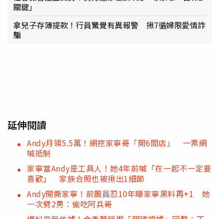
關鍵」
拿兒子存簿提款！行員驚覺有異報警 揪7循婦限愛情詐
騙
延伸閱讀
Andy月領5.5萬！網挖家寧哥「開6間店」 一票網
喊抵制
家寧當Andy是工具人！她4年前喊「在一起不一定要
喜歡」 家族合照也被揪出1細節
Andy開撕家寧！前團員忍10年曝家寧黑料再+1 她
一次劈2男：偷吃阿兵哥
爆料毫無依據！金秀賢稱握「明確證據」回擊：下