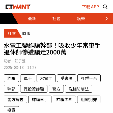
跳至主要內容區塊
下載 APP
最新
社會
娛樂
財經
社會
時事
水電工變詐騙幹部！吸收少年當車手
退休師慘遭騙走2000萬
記者：
莊于萱
2025-03-13 11:28
詐騙
車手
水電工
受害者
社群平台
幹部
假投資詐騙
警方
洗錢防制法
警方調查
詐騙車手
詐騙集團
組織犯罪
投資