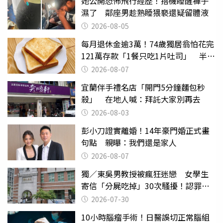
她公開恐怖飛行經歷！搭機睡醒褲子
濕了 鄰座男趁熟睡猥褻還疑留體液
2026-08-05
每月退休金逾3萬！74歲獨居翁怕花完
121萬存款「1餐只吃1片吐司」 半年
後暴瘦嚇壞女兒
2026-08-07
宜蘭伴手禮名店「開門5分鐘麵包秒
殺」 在地人喊：拜託大家別再去
2026-08-03
彭小刀證實離婚！14年豪門婚正式畫
句點 親曝：我們還是家人
2026-08-07
獨／東吳男教授被瘋狂迷戀 女學生
寄信「分屍吃掉」30次騷擾！認罪免
關
2026-07-30
10小時腦瘤手術！日醫誤切正常腦組