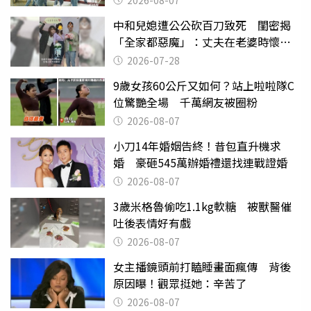
2026-08-07
中和兒媳遭公公砍百刀致死 閨密揭
「全家都惡魔」：丈夫在老婆時懷孕
摔東西
2026-07-28
9歲女孩60公斤又如何？站上啦啦隊C
位驚艷全場 千萬網友被圈粉
2026-08-07
小刀14年婚姻告終！昔包直升機求
婚 豪砸545萬辦婚禮還找連戰證婚
2026-08-07
3歲米格魯偷吃1.1kg軟糖 被獸醫催
吐後表情好有戲
2026-08-07
女主播鏡頭前打瞌睡畫面瘋傳 背後
原因曝！觀眾挺她：辛苦了
2026-08-07