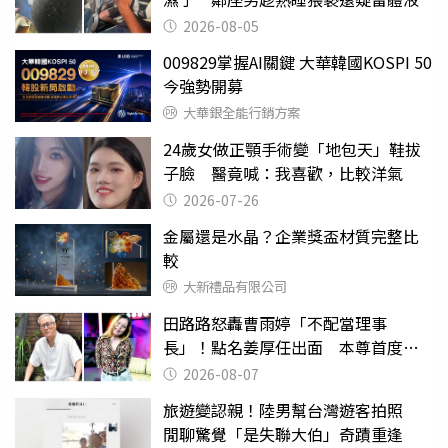
2026-08-05
009829掌握AI關鍵 大華韓國KOSPI 50
今強勢開募
大華銀全能行銷方案
24歲女做正顎手術變「地包天」鞋拔
子臉 醫竟喊：我喜歡，比較洋氣
2026-07-26
金屬還是水晶？企業獎盃材質完整比
較
大新禮品有限公司
田路路怒轟曹雨婷「不配當理事
長」！點名姜厚任出面 本尊首度回
應了
2026-08-07
旅遊變認親！陸男幫台灣遊客拍照
閒聊驚覺「是失聯大伯」奇蹟重逢