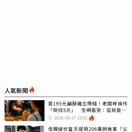
人氣新聞
買195元鹹酥雞忘帶錢！老闆神操作
「倒找5元」 全網看哭：這就是台
灣
2026-08-07 16:01
母親過世當天提領206萬辦後事「父