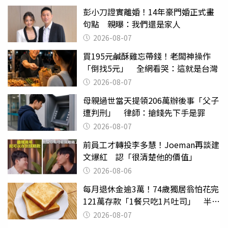
彭小刀證實離婚！14年豪門婚正式畫
句點 親曝：我們還是家人
2026-08-07
買195元鹹酥雞忘帶錢！老闆神操作
「倒找5元」 全網看哭：這就是台灣
2026-08-07
母親過世當天提領206萬辦後事「父子
遭判刑」 律師：搶錢先下手是罪
2026-08-07
前員工才轉投李多慧！Joeman再談建
文爆紅 認「很清楚他的價值」
2026-08-06
每月退休金逾3萬！74歲獨居翁怕花完
121萬存款「1餐只吃1片吐司」 半年
後暴瘦嚇壞女兒
2026-08-07