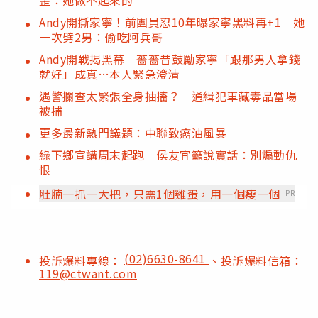
Andy開撕家寧！前團員忍10年曝家寧黑料再+1 她
一次劈2男：偷吃阿兵哥
Andy開戰揭黑幕 薔薔昔鼓勵家寧「跟那男人拿錢
就好」成真…本人緊急澄清
遇警攔查太緊張全身抽搐？ 通緝犯車藏毒品當場
被捕
更多最新熱門議題：中聯致癌油風暴
綠下鄉宣講周末起跑 侯友宜籲說實話：別煽動仇
恨
肚腩一抓一大把，只需1個雞蛋，用一個瘦一個
PR
(02)6630-8641
投訴爆料專線：
、投訴爆料信箱：
119@ctwant.com