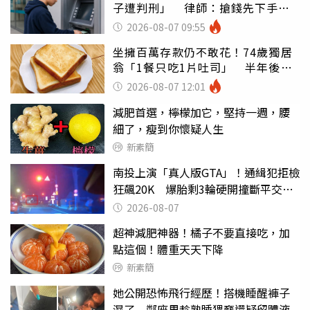
子遭判刑」 律師：搶錢先下手是
罪
2026-08-07 09:55
坐擁百萬存款仍不敢花！74歲獨居
翁「1餐只吃1片吐司」 半年後暴
瘦嚇壞女兒
2026-08-07 12:01
減肥首選，檸檬加它，堅持一週，腰
細了，瘦到你懷疑人生
新素簡
南投上演「真人版GTA」！通緝犯拒檢
狂飆20K 爆胎剩3輪硬開撞斷平交道
柵欄逃逸
2026-08-07
超神減肥神器！橘子不要直接吃，加
點這個！體重天天下降
新素簡
她公開恐怖飛行經歷！搭機睡醒褲子
濕了 鄰座男趁熟睡猥褻還疑留體液