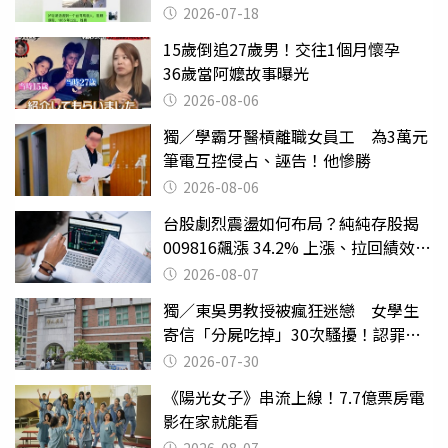
2026-07-18
15歲倒追27歲男！交往1個月懷孕
36歲當阿嬤故事曝光
2026-08-06
獨／學霸牙醫槓離職女員工 為3萬元
筆電互控侵占、誣告！他慘勝
2026-08-06
台股劇烈震盪如何布局？純純存股揭
009816飆漲 34.2% 上漲、拉回績效勝
主動式ETF
2026-08-07
獨／東吳男教授被瘋狂迷戀 女學生
寄信「分屍吃掉」30次騷擾！認罪免
關
2026-07-30
《陽光女子》串流上線！7.7億票房電
影在家就能看