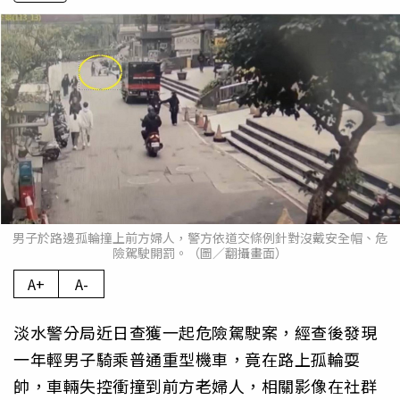
男子於路邊孤輪撞上前方婦人，警方依道交條例針對沒戴安全帽、危
險駕駛開罰。（圖／翻攝畫面）
A+
A-
淡水警分局近日查獲一起危險駕駛案，經查後發現
一年輕男子騎乘普通重型機車，竟在路上孤輪耍
帥，車輛失控衝撞到前方老婦人，相關影像在社群