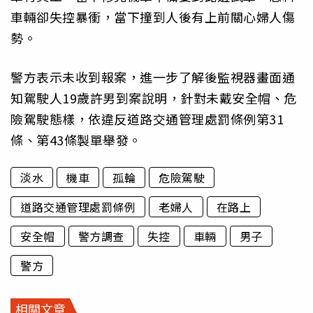
車輛卻失控暴衝，當下撞到人後有上前關心婦人傷
勢。
警方表示未收到報案，進一步了解後監視器畫面通
知駕駛人19歲許男到案說明，針對未戴安全帽、危
險駕駛態樣，依違反道路交通管理處罰條例第31
條、第43條製單舉發。
淡水
機車
孤輪
危險駕駛
道路交通管理處罰條例
老婦人
在路上
安全帽
警方調查
失控
車輛
男子
警方
相關文章