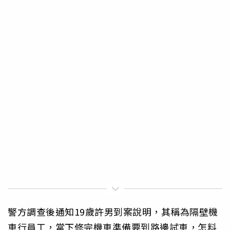
警方調查後通知19歲許男到案說明，其稱為隔壁機
車行員工，當下修完機車準備要到路邊試車，怎料