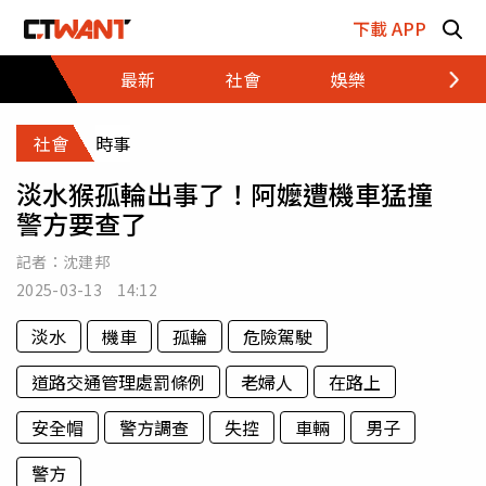
跳至主要內容區塊
下載 APP
最新
社會
娛樂
財經
社會
時事
淡水猴孤輪出事了！阿嬤遭機車猛撞
警方要查了
記者：
沈建邦
2025-03-13 14:12
淡水
機車
孤輪
危險駕駛
道路交通管理處罰條例
老婦人
在路上
安全帽
警方調查
失控
車輛
男子
警方