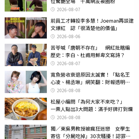
位驚艷全場 千萬網友被圈粉
2026-08-07
前員工才轉投李多慧！Joeman再談建
文爆紅 認「很清楚他的價值」
2026-08-06
苦苓喊「唐朝不存在」 網紅批瞎編
歷史：李白、杜甫用鮮卑文寫詩？
2026-08-07
寬魚營收衰退原因太誠實！「點名王
心凌、楊丞琳」網笑翻：財報透明度
滿分
2026-08-08
松屋小編問「為何大家不來吃？」
一票人點出3大問題：滿手好牌打到爛
2026-08-08
獨／東吳男教授被瘋狂迷戀 女學生
寄信「分屍吃掉」30次騷擾！認罪免