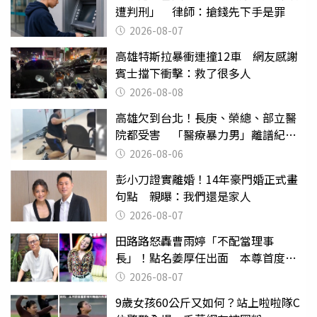
遭判刑」 律師：搶錢先下手是罪
2026-08-07
高雄特斯拉暴衝連撞12車 網友感謝
賓士擋下衝擊：救了很多人
2026-08-08
高雄欠到台北！長庚、榮總、部立醫
院都受害 「醫療暴力男」離譜紀錄
曝光
2026-08-06
彭小刀證實離婚！14年豪門婚正式畫
句點 親曝：我們還是家人
2026-08-07
田路路怒轟曹雨婷「不配當理事
長」！點名姜厚任出面 本尊首度回
應了
2026-08-07
9歲女孩60公斤又如何？站上啦啦隊C