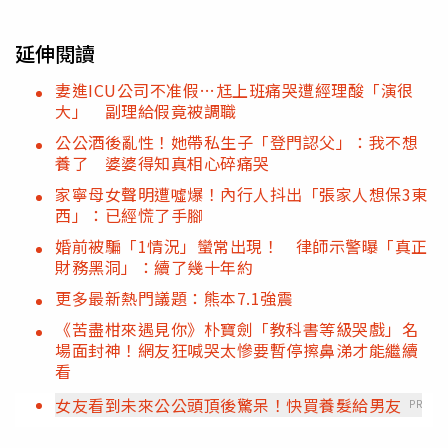
延伸閱讀
妻進ICU公司不准假…尪上班痛哭遭經理酸「演很
大」 副理給假竟被調職
公公酒後亂性！她帶私生子「登門認父」：我不想
養了 婆婆得知真相心碎痛哭
家寧母女聲明遭噓爆！內行人抖出「張家人想保3東
西」：已經慌了手腳
婚前被騙「1情況」蠻常出現！ 律師示警曝「真正
財務黑洞」：續了幾十年約
更多最新熱門議題：熊本7.1強震
《苦盡柑來遇見你》朴寶劍「教科書等級哭戲」名
場面封神！網友狂喊哭太慘要暫停擦鼻涕才能繼續
看
女友看到未來公公頭頂後驚呆！快買養髮給男友
PR