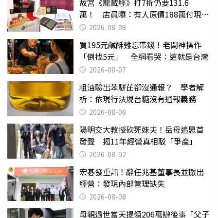
故宮《龍藏經》打7折仍要131.6
萬！ 店員曝：有人原價188萬付現購
買
2026-08-08
買195元鹹酥雞忘帶錢！老闆神操作
「倒找5元」 全網看哭：這就是台灣
2026-08-07
粗油驗出苯駢芘卻沒通報？ 學者解
析：依現行法規台糖沒有通報義務
2026-08-08
陽明交大教授砍死妹夫！岳母追思首
發聲 揭11年經營真相駁「爭產」
2026-08-02
宏碁發重訊！辭任兆基董事長並撤出
經營：發現內部管理缺失
2026-08-08
母親過世當天提領206萬辦後事「父子