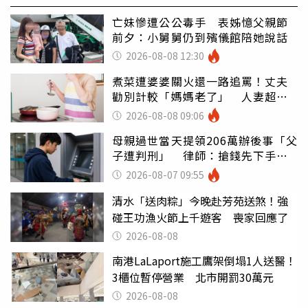
亡妹慘遭公公毒手 表姊憶父親節
前夕：小舅舅仍到殯儀館陪她說話
2026-08-08 12:30
煮菜遭婆婆關火還一路追罵！丈夫
勸別計較「媽媽老了」 人妻超崩
潰：我像台傭
2026-08-08 09:06
母親過世當天提領206萬辦後事「父
子遭判刑」 律師：搶錢先下手是
罪
2026-08-07 09:55
清水「送肉粽」今晚赴芳苑送煞！強
碰王功漁火節上千遊客 喪家回應了
2026-08-08
南港LaLaport施工鷹架倒塌1人送醫！
3櫃位暫停營業 北市開罰30萬元
2026-08-08