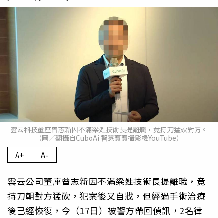
雲云科技董座曾志新因不滿梁姓技術長提離職，竟持刀猛砍對方。
（圖／翻攝自CuboAi 智慧寶寶攝影機YouTube）
A+
A-
雲云公司董座曾志新因不滿梁姓技術長提離職，竟
持刀朝對方猛砍，犯案後又自戕，但經過手術治療
後已經恢復，今（17日）被警方帶回偵訊，2名律