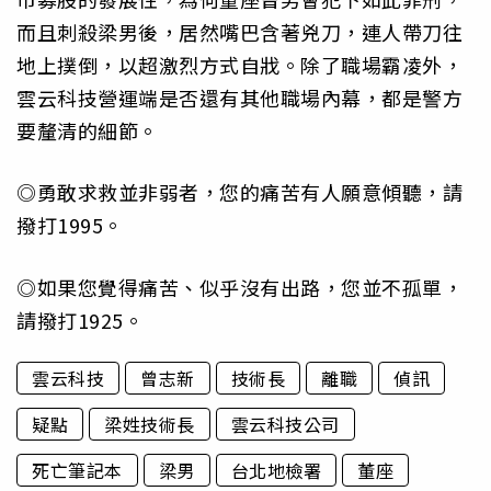
而且刺殺梁男後，居然嘴巴含著兇刀，連人帶刀往
地上撲倒，以超激烈方式自戕。除了職場霸凌外，
雲云科技營運端是否還有其他職場內幕，都是警方
要釐清的細節。
◎勇敢求救並非弱者，您的痛苦有人願意傾聽，請
撥打1995。
◎如果您覺得痛苦、似乎沒有出路，您並不孤單，
請撥打1925。
雲云科技
曾志新
技術長
離職
偵訊
疑點
梁姓技術長
雲云科技公司
死亡筆記本
梁男
台北地檢署
董座