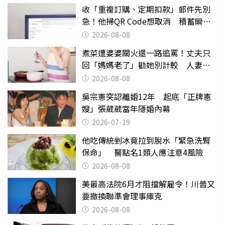
收「重複訂購、定期扣款」郵件先別
急！他掃QR Code想取消 積蓄瞬間
蒸發
2026-08-08
煮菜遭婆婆關火還一路追罵！丈夫只
回「媽媽老了」勸她別計較 人妻超
崩潰：我像台傭
2026-08-08
吳宗憲突認離婚12年 起底「正牌憲
嫂」張葳葳當年隱婚內幕
2026-07-19
他吃傳統剉冰竟拉到脫水「緊急洗腎
保命」 醫點名1類人應注意4風險
2026-08-08
美最高法院6月才阻擋解雇令！川普又
要撤換聯準會理事庫克
2026-08-08