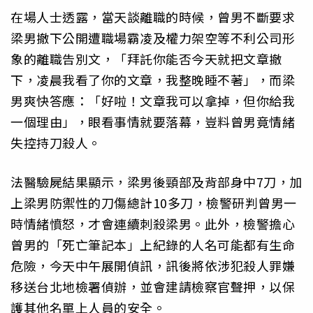
在場人士透露，當天談離職的時候，曾男不斷要求
梁男撤下公開遭職場霸凌及權力架空等不利公司形
象的離職告別文，「拜託你能否今天就把文章撤
下，凌晨我看了你的文章，我整晚睡不著」，而梁
男爽快答應：「好啦！文章我可以拿掉，但你給我
一個理由」，眼看事情就要落幕，豈料曾男竟情緒
失控持刀殺人。
法醫驗屍結果顯示，梁男後頸部及背部身中7刀，加
上梁男防禦性的刀傷總計10多刀，檢警研判曾男一
時情緒憤怒，才會連續刺殺梁男。此外，檢警擔心
曾男的「死亡筆記本」上紀錄的人名可能都有生命
危險，今天中午展開偵訊，訊後將依涉犯殺人罪嫌
移送台北地檢署偵辦，並會建請檢察官聲押，以保
護其他名單上人員的安全。