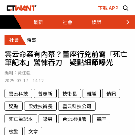
跳至主要內容區塊
下載 APP
最新
社會
娛樂
財經
社會
時事
雲云命案有內幕？董座行兇前寫「死亡
筆記本」驚悚吞刀 疑點細節曝光
編輯：
黃任強
2025-03-17 14:12
雲云科技
曾志新
技術長
離職
偵訊
疑點
梁姓技術長
雲云科技公司
死亡筆記本
梁男
台北地檢署
董座
檢警
文章