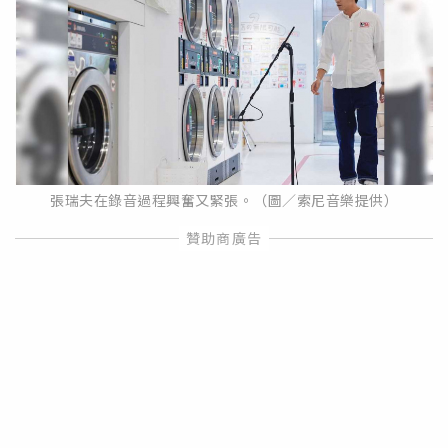
張瑞夫在錄音過程興奮又緊張。（圖／索尼音樂提供）