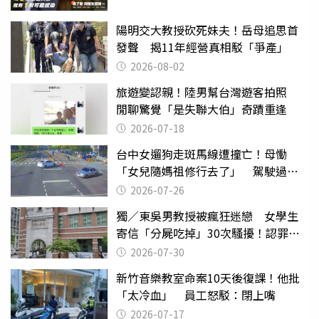
陽明交大教授砍死妹夫！岳母追思首
發聲 揭11年經營真相駁「爭產」
2026-08-02
旅遊變認親！陸男幫台灣遊客拍照
閒聊驚覺「是失聯大伯」奇蹟重逢
2026-07-18
台中女遛狗走斑馬線遭撞亡！母慟
「女兒隨媽祖修行去了」 駕駛過失
致死判9月
2026-07-26
獨／東吳男教授被瘋狂迷戀 女學生
寄信「分屍吃掉」30次騷擾！認罪免
關
2026-07-30
新竹音樂教室命案10天後復課！他批
「太冷血」 員工怒駁：閉上嘴
2026-07-17