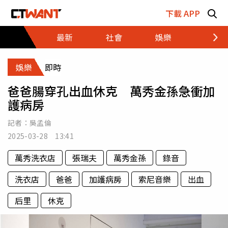
跳至主要內容區塊
下載 APP
最新
社會
娛樂
財經
娛樂
即時
爸爸腸穿孔出血休克 萬秀金孫急衝加
護病房
記者：
吳孟倫
2025-03-28 13:41
萬秀洗衣店
張瑞夫
萬秀金孫
錄音
洗衣店
爸爸
加護病房
索尼音樂
出血
后里
休克