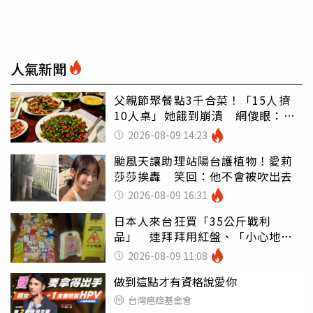
人氣新聞
父親節聚餐點3千合菜！「15人擠
10人桌」她餓到崩潰 網傻眼：讓
店家看笑話
2026-08-09 14:23
颱風天讓助理站陽台護植物！愛莉
莎莎挨轟 笑回：他不會被吹出去
2026-08-09 16:31
日本人來台狂買「35公斤戰利
品」 連拜拜用紅盤、「小心地
滑」告示牌也帶回家
2026-08-09 11:08
做到這點才有資格說愛你
台灣癌症基金會