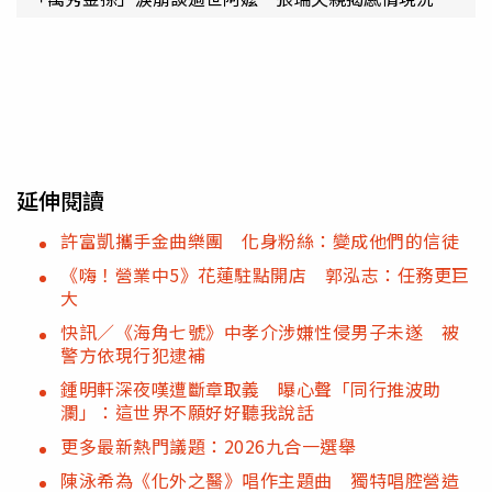
延伸閱讀
許富凱攜手金曲樂團 化身粉絲：變成他們的信徒
《嗨！營業中5》花蓮駐點開店 郭泓志：任務更巨
大
快訊／《海角七號》中孝介涉嫌性侵男子未遂 被
警方依現行犯逮補
鍾明軒深夜嘆遭斷章取義 曝心聲「同行推波助
瀾」：這世界不願好好聽我說話
更多最新熱門議題：2026九合一選舉
陳泳希為《化外之醫》唱作主題曲 獨特唱腔營造