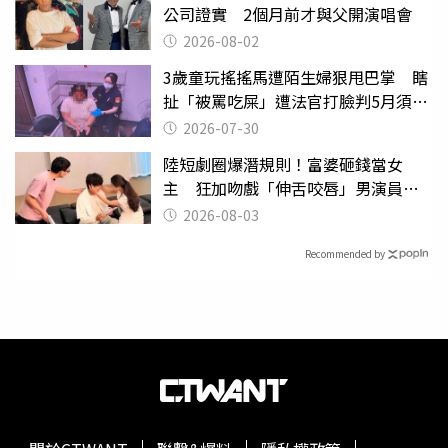
公司證實 2個月前才與父開演唱會
2026-08-02
3歲童玩搖搖馬遭陌生婦狠甩巴掌 瞎
扯「被罵吃屎」遭法官打臉判5月須入
監
2026-07-30
陸短劇圈爆潛規則！富婆砸錢當女
主 狂加吻戲「伸舌咬唇」男演員崩
潰
2026-08-03
Recommended by