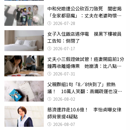
中和兒媳遭公公砍百刀致死 閨密揭
「全家都惡魔」：丈夫在老婆時懷孕
摔東西
2026-07-28
女子入住飯店遇停電 摸黑下樓被員
工告知：倒閉了
2026-07-17
丈夫小三假證做試管！癌妻開庭前1分
鐘再收離婚傳票 她崩潰：比八點檔
還扯
2026-07-31
父親群組1句「8／8快到了」掀熱
議！ 10萬人笑翻：高鐵疏運也沒列
父親節
2026-08-02
慈濟遭詐走10.6億！ 李怡貞曝女律
師背景提4疑點
2026-08-07