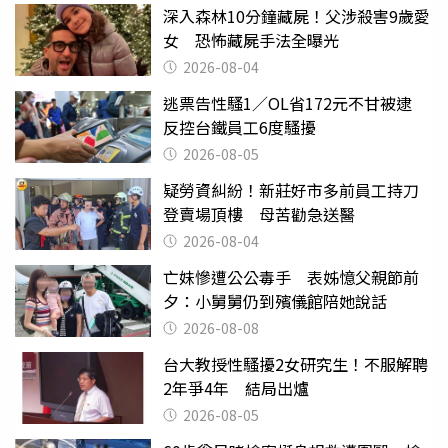
深入森林10分鐘藏屍！父涉殺害9歲愛
女 恐怖藏屍手法全曝光
2026-08-04
逃票告性騷1／OL省172元不甘被逮
反控台鐵員工6度騷擾
2026-08-05
疑勞資糾紛！新莊好市多前員工持刀
登賣場頂樓 母苦勸急送醫
2026-08-04
亡妹慘遭公公毒手 表姊憶父親節前
夕：小舅舅仍到殯儀館陪她說話
2026-08-08
台大教授性騷擾2女研究生！不服解聘
2年爭4年 結局出爐
2026-08-05