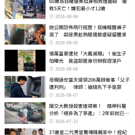
60歲翁目睹搶案挺身相救遭圍毆 搶
救5天亡！嫌犯最小才12歲
2026-08-06
她公開恐怖飛行經歷！搭機睡醒褲子
濕了 鄰座男趁熟睡猥褻還疑留體液
2026-08-05
億萬富豪遭兒「大義滅親」！偷生子
怕曝光 竟盜鄰居身份辦假證落戶
2026-08-06
母親過世當天提領206萬辦後事「父子
遭判刑」 律師：搶錢先下手是罪
2026-08-07
陽交大教授殺害連襟案！ 精神科醫
分析「絕非為了爭產」：2年前就已言
行詭異
2026-07-22
37歲星二代男星驚傳陳屍家中！經紀