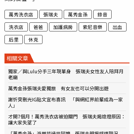
萬秀洗衣店
張瑞夫
萬秀金孫
錄音
洗衣店
爸爸
加護病房
索尼音樂
出血
后里
休克
相關文章
獨家／與Lulu分手三年現單身 張瑞夫女性友人陪拜月
老廟
萬秀金孫張瑞夫愛獨旅 有女友也可以分開出遊
謝忻突刪光IG貼文宣布喜訊 「與網紅界前輩成為一家
人」
才開7個月！萬秀洗衣店被迫關門 張瑞夫揭熄燈原因：
讓大家失望了
「萬秀金孫」淚崩談過世阿嬤 張瑞夫親揭感情現況