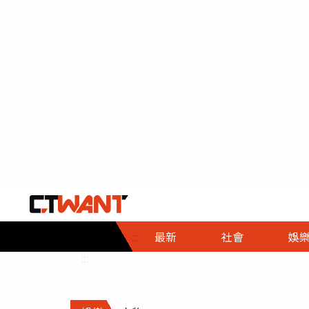
社會首頁
娛樂首頁
財經首頁
政
:::
最新
社會
娛
時事
即時
熱線
:::
直擊
大條
人物
調查
專題
３Ｃ