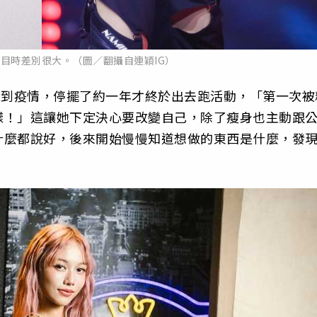
目時差別很大。（圖／翻攝自連穎IG）
遇到疫情，停擺了約一年才終於出去跑活動，「第一次被
樣！」這讓她下定決心要改變自己，除了瘦身也主動跟
什麼都說好，後來開始慢慢知道想做的東西是什麼，發