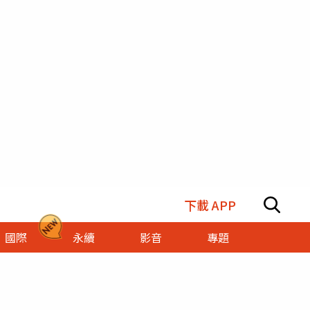
下載 APP
國際
永續
影音
專題