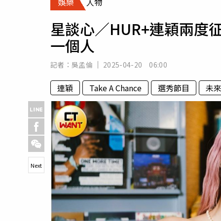
娛樂
人物
人物
汽車
星談心／HUR+連穎兩度
專欄
一個人
房產新勢力
記者：
吳孟倫
2025-04-20 06:00
連穎
Take A Chance
選秀節目
未
Next