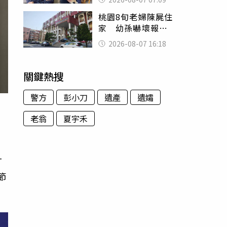
用鮮卑文寫詩？
桃園8旬老婦陳屍住
家 幼孫嚇壞報警
「公公殺了婆婆」
2026-08-07 16:18
關鍵熱搜
警方
彭小刀
遺產
遺孀
老翁
夏宇禾
T
節