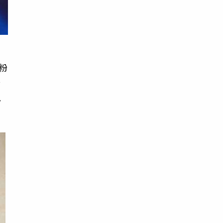
粉
公
現