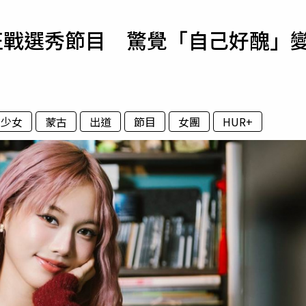
寵物
征戰選秀節目 驚覺「自己好醜」
運勢
運動
梅酒
來少女
蒙古
出道
節目
女團
HUR+