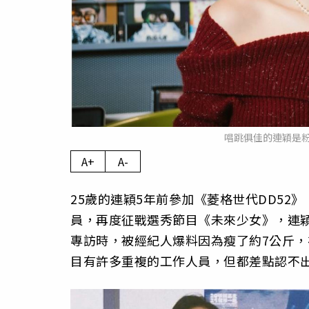
唱跳俱佳的連穎是
A+
A-
25歲的連穎5年前參加《菱格世代DD52》
員，再度征戰選秀節目《未來少女》，連穎
專訪時，被經紀人爆料因為瘦了約7公斤
目有許多重複的工作人員，但都差點認不