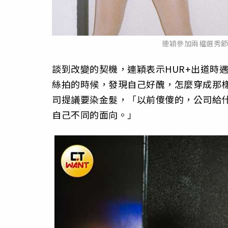
連穎參加兩檔選秀節
談到改變的契機，連穎表示HUR+出道時
絲拍的時候，發現自己好醜，怎麼穿成那
司提議要染金髮，「以前傻傻的，公司給
自己不同的面向。」