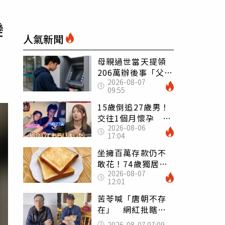
變
人氣新聞
母親過世當天提領
206萬辦後事「父子
2026-08-07
遭判刑」 律師：
09:55
搶錢先下手是罪
15歲倒追27歲男！
交往1個月懷孕 36
2026-08-06
歲當阿嬤故事曝光
17:04
坐擁百萬存款仍不
敢花！74歲獨居翁
2026-08-07
「1餐只吃1片吐
12:01
司」 半年後暴瘦
嚇壞女兒
苦苓喊「唐朝不存
在」 網紅批瞎編
歷史：李白、杜甫
2026-08-07 07:09