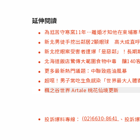
延伸閱讀
為尪苦守寒窯11年…離婚才知他在柬埔
新北男徒手挖出鄰居2顆眼球 高大成直呼
新北挖眼案受害者遭爆「是惡鄰」！長期
北海道飯店驚傳大範圍食物中毒 釀140
更多最新熱門議題：中聯致癌油風暴
超噁！男子常吃生魚感染「世界最大人體
楓之谷世界 Artale 桃花仙境更新
(02)6630-8641
投訴爆料專線：
、投訴