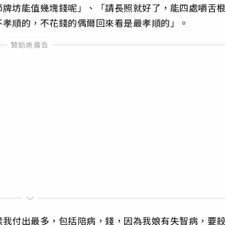
節牌坊能值幾塊錢呢」、「請長照就好了，能四處嚼舌
不孝順的，不花錢的偶爾回來看是最孝順的」。
候我付出最多，包括陪病，錢，因為我娘有失智病，要