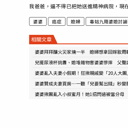
我爸爸，逼不得已把她送進精神病院，現
婆婆
癌症
媳婦
毒姑九賤婆媳討論
相關文章
婆婆拜拜釀火災家燒一半 媳婦想拿回嫁妝周
兒擺尿液杯挑釁、媳堆雜物害婆婆慘摔 父聲
婆婆亂入夫妻小假期！狂揪親戚變「20人大
婆婆贊成夫妻買房…一聽「兒要幫出錢」秒變
婆婆揪團亂入小叔蜜月！她1招閃過被當分母