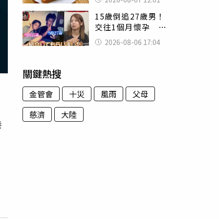
司」 半年後暴瘦
15歲倒追27歲男！
嚇壞女兒
交往1個月懷孕 36
歲當阿嬤故事曝光
2026-08-06 17:04
關鍵熱搜
金管會
十災
風雨
父母
慈濟
大陸
養
。