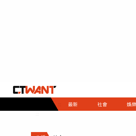
社會首頁
娛樂首頁
財經首頁
政
:::
最新
社會
娛
時事
即時
熱線
:::
直擊
大條
人物
調查
專題
３Ｃ