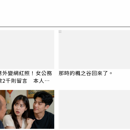
PR
意外變網紅照！女公務
那時的楓之谷回來了。
掀2千則留言 本人怒
妝有錯嗎