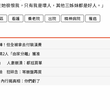
在她很恨我，只有我是壞人，其他三姊妹都是好人。」
區
看護
養老院
出院
精神病院
罹癌
轉！但全被拿去付裝潢費
請2人「由家分離」獲准
團」 人妻崩潰：都尪買單
臉 狂碎念：等崩盤再買
 內行揭真相：你們虧了