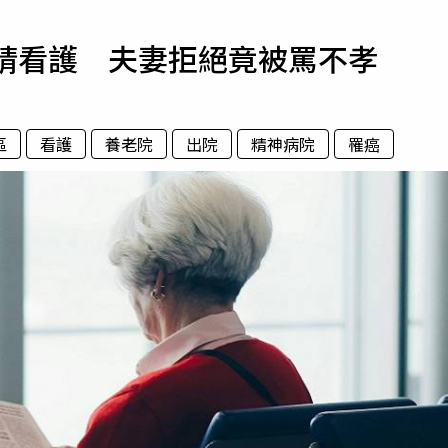
寵物
要請看護 夫妻拒絕竟被罵不孝
運勢
運動
梅酒
區
看護
養老院
出院
精神病院
罹癌