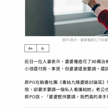
原PO表示，婆婆罹癌花了80萬
A+
A-
近日一位人妻表示，婆婆罹癌花了80萬治
小孩還付房、車貸，但婆婆還是要請，還
原PO在臉書社團《毒姑九賤婆媳討論區》
院，卻要求要請一個私人看護給她」老公
原PO說，「婆婆堅持要請，我們真的束