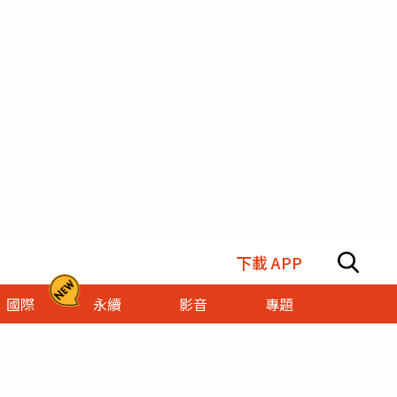
下載 APP
國際
永續
影音
專題