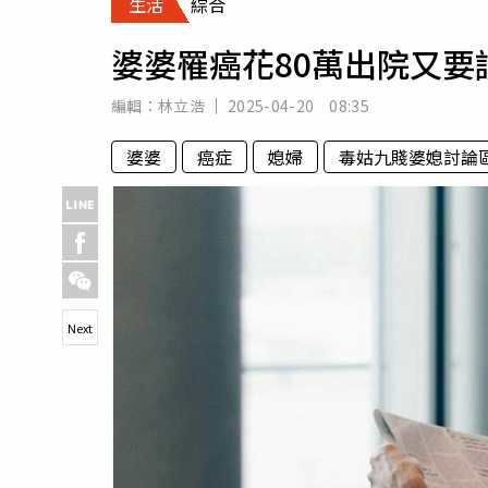
生活
綜合
人物
汽車
婆婆罹癌花80萬出院又
專欄
房產新勢力
編輯：
林立浩
2025-04-20 08:35
婆婆
癌症
媳婦
毒姑九賤婆媳討論
Next