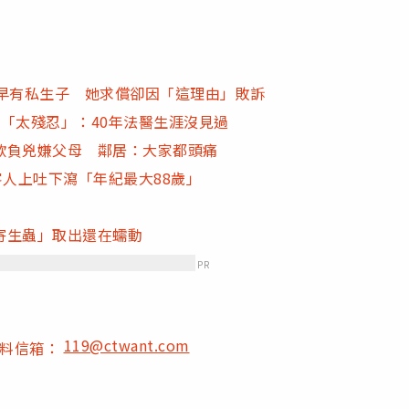
寨早有私生子 她求償卻因「這理由」敗訴
「太殘忍」：40年法醫生涯沒見過
欺負兇嫌父母 鄰居：大家都頭痛
客人上吐下瀉「年紀最大88歲」
寄生蟲」取出還在蠕動
PR
119@ctwant.com
爆料信箱：