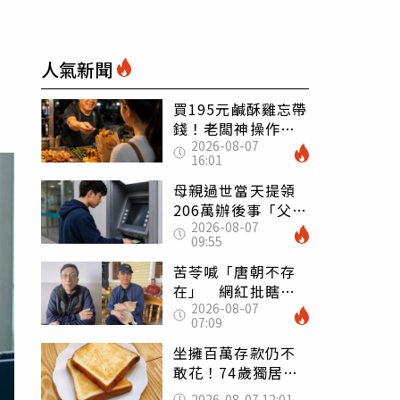
人氣新聞
買195元鹹酥雞忘帶
錢！老闆神操作
2026-08-07
「倒找5元」 全網
16:01
看哭：這就是台灣
母親過世當天提領
206萬辦後事「父子
2026-08-07
遭判刑」 律師：
09:55
搶錢先下手是罪
苦苓喊「唐朝不存
在」 網紅批瞎編
2026-08-07
歷史：李白、杜甫
07:09
用鮮卑文寫詩？
坐擁百萬存款仍不
敢花！74歲獨居翁
「1餐只吃1片吐
2026-08-07 12:01