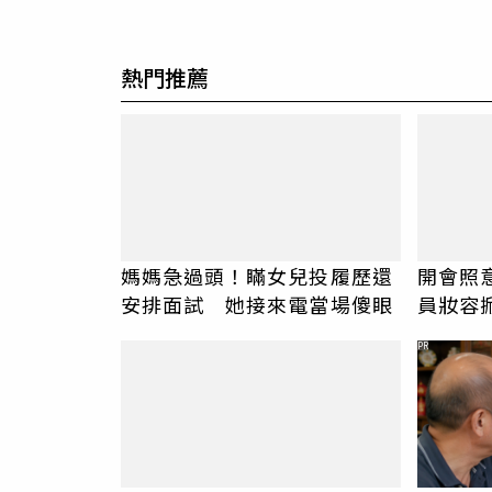
熱門推薦
媽媽急過頭！瞞女兒投履歷還
開會照
安排面試 她接來電當場傻眼
員妝容
嗆：化
PR