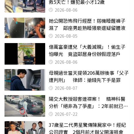
救5天亡！嫌犯最小才12歲
2026-08-06
她公開恐怖飛行經歷！搭機睡醒褲子
濕了 鄰座男趁熟睡猥褻還疑留體液
2026-08-05
億萬富豪遭兒「大義滅親」！偷生子
怕曝光 竟盜鄰居身份辦假證落戶
2026-08-06
母親過世當天提領206萬辦後事「父子
遭判刑」 律師：搶錢先下手是罪
2026-08-07
陽交大教授殺害連襟案！ 精神科醫
分析「絕非為了爭產」：2年前就已言
行詭異
2026-07-22
37歲星二代男星驚傳陳屍家中！經紀
公司證實 2個月前才與父開演唱會