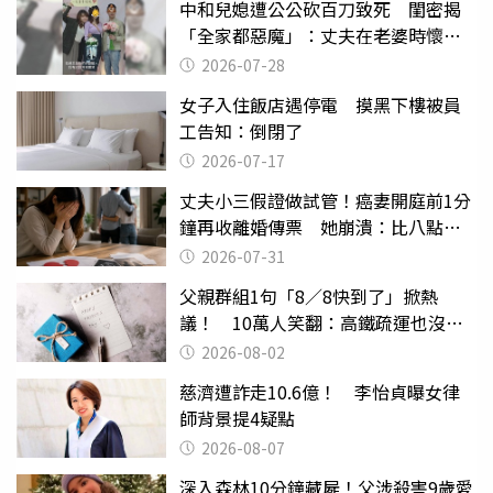
中和兒媳遭公公砍百刀致死 閨密揭
「全家都惡魔」：丈夫在老婆時懷孕
摔東西
2026-07-28
女子入住飯店遇停電 摸黑下樓被員
工告知：倒閉了
2026-07-17
丈夫小三假證做試管！癌妻開庭前1分
鐘再收離婚傳票 她崩潰：比八點檔
還扯
2026-07-31
父親群組1句「8／8快到了」掀熱
議！ 10萬人笑翻：高鐵疏運也沒列
父親節
2026-08-02
慈濟遭詐走10.6億！ 李怡貞曝女律
師背景提4疑點
2026-08-07
深入森林10分鐘藏屍！父涉殺害9歲愛