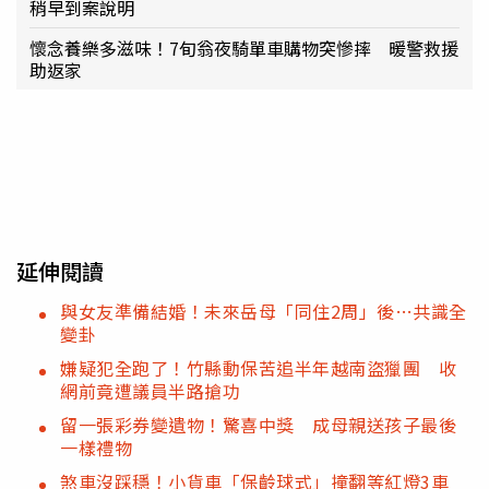
稍早到案說明
懷念養樂多滋味！7旬翁夜騎單車購物突慘摔 暖警救援
助返家
延伸閱讀
與女友準備結婚！未來岳母「同住2周」後…共識全
變卦
嫌疑犯全跑了！竹縣動保苦追半年越南盜獵團 收
網前竟遭議員半路搶功
留一張彩券變遺物！驚喜中獎 成母親送孩子最後
一樣禮物
煞車沒踩穩！小貨車「保齡球式」撞翻等紅燈3車