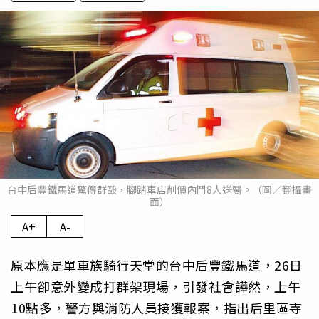
台中后豐鐵馬道驚傳群毆，腳踏車店削價內鬥8人送醫。（圖／翻攝畫
面）
A+
A-
原本應是單車族騎行天堂的台中后豐鐵馬道，26日
上午卻意外變成打群架現場，引發社會譁然，上午
10點多，警方與消防人員接獲報案，指出后里區寺