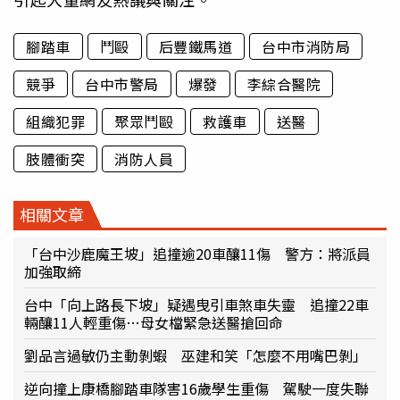
腳踏車
鬥毆
后豐鐵馬道
台中市消防局
競爭
台中市警局
爆發
李綜合醫院
組織犯罪
聚眾鬥毆
救護車
送醫
肢體衝突
消防人員
相關文章
「台中沙鹿魔王坡」追撞逾20車釀11傷 警方：將派員
加強取締
台中「向上路長下坡」疑遇曳引車煞車失靈 追撞22車
輛釀11人輕重傷…母女檔緊急送醫搶回命
劉品言過敏仍主動剝蝦 巫建和笑「怎麼不用嘴巴剝」
逆向撞上康橋腳踏車隊害16歲學生重傷 駕駛一度失聯