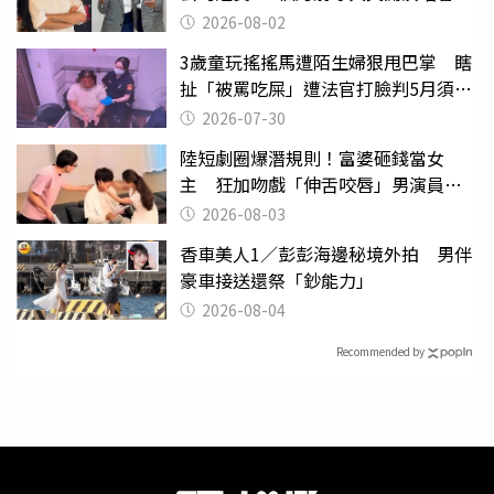
2026-08-02
3歲童玩搖搖馬遭陌生婦狠甩巴掌 瞎
扯「被罵吃屎」遭法官打臉判5月須入
監
2026-07-30
陸短劇圈爆潛規則！富婆砸錢當女
主 狂加吻戲「伸舌咬唇」男演員崩
潰
2026-08-03
香車美人1／彭彭海邊秘境外拍 男伴
豪車接送還祭「鈔能力」
2026-08-04
Recommended by