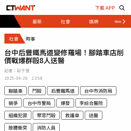
跳至主要內容區塊
下載 APP
最新
社會
娛樂
財經
社會
時事
台中后豐鐵馬道變修羅場！腳踏車店削
價戰爆群毆8人送醫
記者：
莊于萱
2025-04-26 13:58
腳踏車
鬥毆
后豐鐵馬道
台中市消防局
競爭
台中市警局
爆發
李綜合醫院
組織犯罪
聚眾鬥毆
救護車
送醫
肢體衝突
消防人員