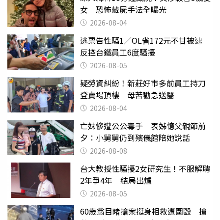
女 恐怖藏屍手法全曝光
2026-08-04
逃票告性騷1／OL省172元不甘被逮
反控台鐵員工6度騷擾
2026-08-05
疑勞資糾紛！新莊好市多前員工持刀
登賣場頂樓 母苦勸急送醫
2026-08-04
亡妹慘遭公公毒手 表姊憶父親節前
夕：小舅舅仍到殯儀館陪她說話
2026-08-08
台大教授性騷擾2女研究生！不服解聘
2年爭4年 結局出爐
2026-08-05
60歲翁目睹搶案挺身相救遭圍毆 搶