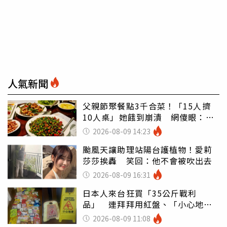
人氣新聞
父親節聚餐點3千合菜！「15人擠
10人桌」她餓到崩潰 網傻眼：讓
店家看笑話
2026-08-09 14:23
颱風天讓助理站陽台護植物！愛莉
莎莎挨轟 笑回：他不會被吹出去
2026-08-09 16:31
日本人來台狂買「35公斤戰利
品」 連拜拜用紅盤、「小心地
滑」告示牌也帶回家
2026-08-09 11:08