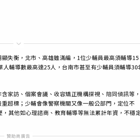
顯失衡，北市、高雄雖滿編，1位少輔員最高須輔導15
單人輔導數最高達25人，台南市甚至有少輔員須輔導30
作含家訪、個案會議、收容矯正機構探視、陪同偵訊等
嚴重超標；少輔會像警察機關又像一般公部門，定位不
歷，其他如心理諮商、教育輔導等無法累計年資，不穩