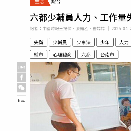
生活
綜合
人物
汽車
六都少輔員人力、工作量
專欄
房產新勢力
記者：
中國時報王揚傑
、
張鎧乙
、
曹婷婷
2025-04-
失衡
少輔員
少事法
少年
人力
縣市
心理諮商
六都
台南市
Next