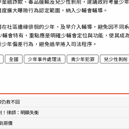
中金融詐欺、毒品運輸及兒少性剝削，建議政府考量少
適度擴大曝險行為認定範圍，納入少輔會輔導。
觸在社區邊緣徘徊的少年，及早介入輔導，避免因不同
少輔會特有，重點應是明確少輔會定位與功能，使其成
斷少年偏差行為，避免過早捲入司法程序。
全國
少年事件處理法
青少年犯罪
兒少性剝削
案仍救不回
刑！律師：明顯失衡
到原價