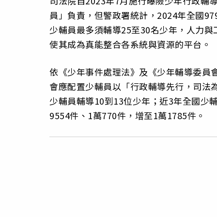
司法院自2023年7月施行曝險少年行政
員」負責，但警政署統計，2024年全國9
少輔員最多須輔導25至30名少年，人力
使其成為真能整合各系統與資源的平台。
依《少年事件處理法》及《少年輔導委員會
會應配置少輔員以「行政輔導先行，司法
少輔員輔導10到13位少年；近3年全國少輔
9554件、1萬770件，增至1萬1785件。