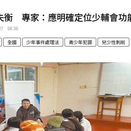
寵物
失衡 專家：應明確定位少輔會功
運勢
運動
27 06:36
梅酒
全國
少年事件處理法
青少年犯罪
兒少性剝削