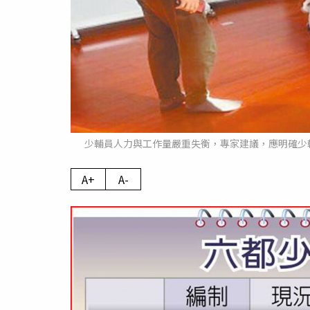
少輔員人力與工作量嚴重失衡，專家建議，應明確少
A+
A-