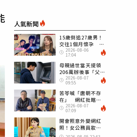
能
人氣新聞
15歲倒追27歲男！
交往1個月懷孕 36
2026-08-06
歲當阿嬤故事曝光
17:04
母親過世當天提領
206萬辦後事「父子
2026-08-07
遭判刑」 律師：
09:55
搶錢先下手是罪
苦苓喊「唐朝不存
在」 網紅批瞎編
2026-08-07
歷史：李白、杜甫
07:09
用鮮卑文寫詩？
開會照意外變網紅
照！女公務員妝容
掀2千則留言 本人
2026-08-05 22:43