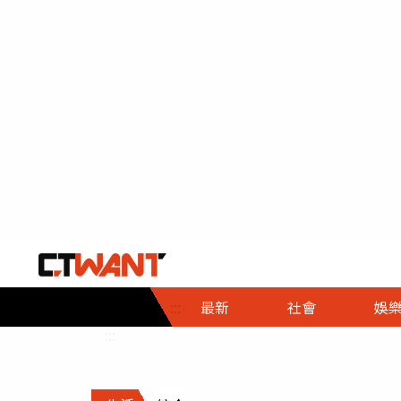
社會首頁
娛樂首頁
財經首頁
政
:::
最新
社會
娛
時事
即時
熱線
:::
直擊
大條
人物
調查
專題
３Ｃ