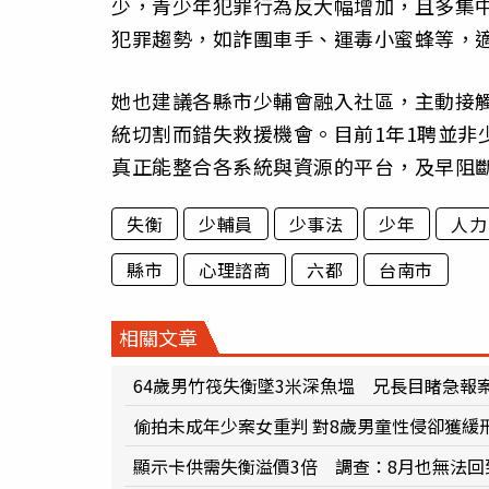
少，青少年犯罪行為反大幅增加，且多集
犯罪趨勢，如詐團車手、運毒小蜜蜂等，
她也建議各縣市少輔會融入社區，主動接
統切割而錯失救援機會。目前1年1聘並非
真正能整合各系統與資源的平台，及早阻
失衡
少輔員
少事法
少年
人力
縣市
心理諮商
六都
台南市
相關文章
64歲男竹筏失衡墜3米深魚塭 兄長目睹急報
偷拍未成年少案女重判 對8歲男童性侵卻獲緩
顯示卡供需失衡溢價3倍 調查：8月也無法回