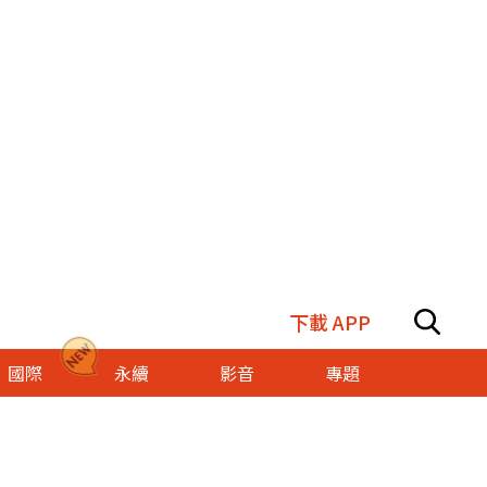
下載 APP
國際
永續
影音
專題