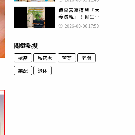
怒嗆：化妝有錯嗎
億萬富豪遭兒「大
義滅親」！偷生子
怕曝光 竟盜鄰居
2026-08-06 17:53
身份辦假證落戶
關鍵熱搜
遺產
私密處
苦苓
老闆
業配
退休