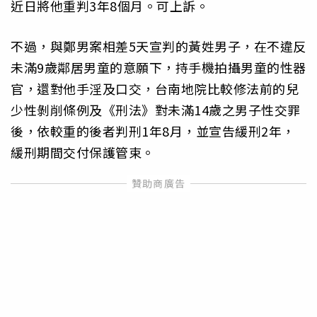
近日將他重判3年8個月。可上訴。
不過，與鄭男案相差5天宣判的黃姓男子，在不違反
未滿9歲鄰居男童的意願下，持手機拍攝男童的性器
官，還對他手淫及口交，台南地院比較修法前的兒
少性剝削條例及《刑法》對未滿14歲之男子性交罪
後，依較重的後者判刑1年8月，並宣告緩刑2年，
緩刑期間交付保護管束。