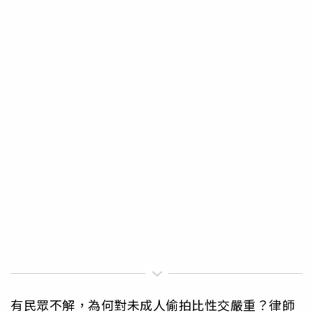
有民眾不解，為何對未成人偷拍比性交嚴重？律師