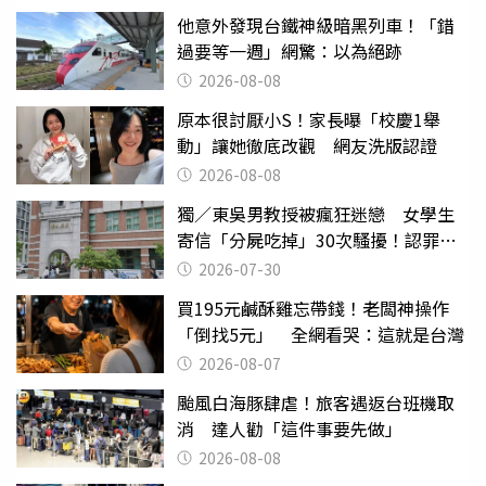
他意外發現台鐵神級暗黑列車！「錯
過要等一週」網驚：以為絕跡
2026-08-08
原本很討厭小S！家長曝「校慶1舉
動」讓她徹底改觀 網友洗版認證
2026-08-08
獨／東吳男教授被瘋狂迷戀 女學生
寄信「分屍吃掉」30次騷擾！認罪免
關
2026-07-30
買195元鹹酥雞忘帶錢！老闆神操作
「倒找5元」 全網看哭：這就是台灣
2026-08-07
颱風白海豚肆虐！旅客遇返台班機取
消 達人勸「這件事要先做」
2026-08-08