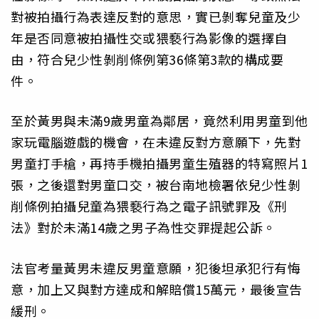
對被拍攝行為表達反對的意思，實已剝奪兒童及少
年是否同意被拍攝性交或猥褻行為影像的選擇自
由，符合兒少性剝削條例第36條第3款的構成要
件。
至於黃男與未滿9歲男童為鄰居，竟然利用男童到他
家玩電腦遊戲的機會，在未違反對方意願下，先對
男童打手槍，再持手機拍攝男童生殖器的特寫照片1
張，之後還對男童口交，被台南地檢署依兒少性剝
削條例拍攝兒童為猥褻行為之電子訊號罪及《刑
法》對於未滿14歲之男子為性交罪提起公訴。
法官考量黃男未違反男童意願，犯後坦承犯行有悔
意，加上又與對方達成和解賠償15萬元，最後宣告
緩刑。