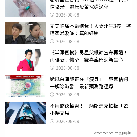
信曝光 還原疫苗採購過程
2026-08-08
丈夫怕痛不肯結紮！人妻連生3孩 控
遭家暴淚喊：真的好累
2026-08-08
《半澤直樹》男星父親節宣布再婚！
再曝妻子懷孕 雙喜臨門迎新生命
2026-08-08
颱風白海豚正在「瘦身」！專家估週
一解除海警 最新預測路徑曝
2026-08-09
不用熬夜操盤！ 納斯達克拍板「23
小時交易」
2026-08-09
Recommended by