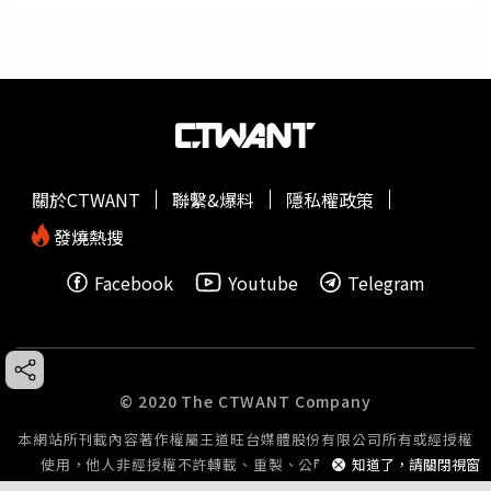
關於CTWANT
聯繫&爆料
隱私權政策
發燒熱搜
Facebook
Youtube
Telegram
© 2020 The CTWANT Company
本網站所刊載內容著作權屬王道旺台媒體股份有限公司所有或經授權
知道了，請關閉視窗
使用，他人非經授權不許轉載、重製、公開播送或公開傳輸。