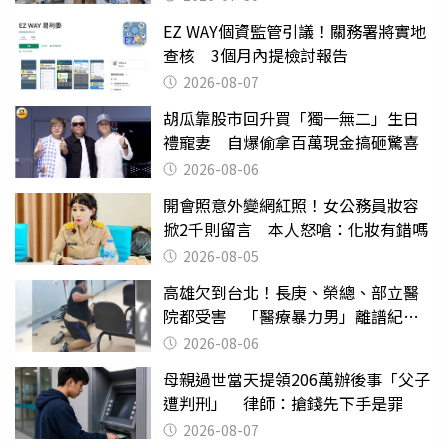
EZ WAY個資監管引議！關務署將實地
查核 3個月內提檢討報告
2026-08-07
胡瓜靠股市回升買「獨一無二」生日
禮寵妻 自爆偷拿百萬現金搞砸驚喜
2026-08-06
開會照意外變網紅照！女公務員妝容
掀2千則留言 本人怒嗆：化妝有錯嗎
2026-08-05
高雄欠到台北！長庚、榮總、部立醫
院都受害 「醫療暴力男」離譜紀錄
曝光
2026-08-06
母親過世當天提領206萬辦後事「父子
遭判刑」 律師：搶錢先下手是罪
2026-08-07