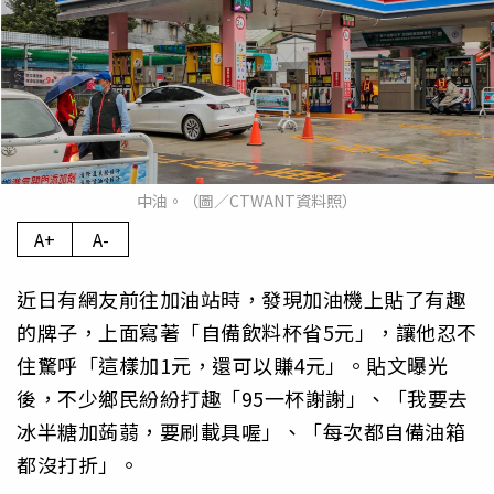
中油。（圖／CTWANT資料照）
A+
A-
近日有網友前往加油站時，發現加油機上貼了有趣
的牌子，上面寫著「自備飲料杯省5元」，讓他忍不
住驚呼「這樣加1元，還可以賺4元」。貼文曝光
後，不少鄉民紛紛打趣「95一杯謝謝」、「我要去
冰半糖加蒟蒻，要刷載具喔」、「每次都自備油箱
都沒打折」。