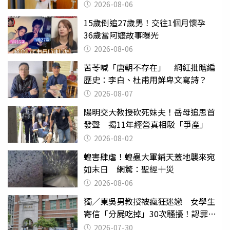
2026-08-06
15歲倒追27歲男！交往1個月懷孕
36歲當阿嬤故事曝光
2026-08-06
苦苓喊「唐朝不存在」 網紅批瞎編
歷史：李白、杜甫用鮮卑文寫詩？
2026-08-07
陽明交大教授砍死妹夫！岳母追思首
發聲 揭11年經營真相駁「爭產」
2026-08-02
蝗害肆虐！蝗蟲大軍鋪天蓋地襲來宛
如末日 網驚：聖經十災
2026-08-06
獨／東吳男教授被瘋狂迷戀 女學生
寄信「分屍吃掉」30次騷擾！認罪免
關
2026-07-30