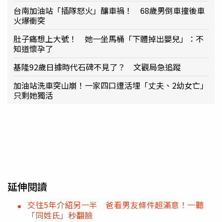
台南加油站「插隊怒火」釀車禍！ 68歲男倒車撞後車
火爆衝突
肚子痛想上大號！ 她一坐馬桶「下體掉出嬰兒」：不
知道懷孕了
基隆92歲日據時代石碑不見了？ 文觀局急追蹤
加油站洗車突山崩！一家四口遭活埋「丈夫、2幼女亡」
只剩她獨活
延伸閱讀
交往5年介紹另一半 爸看男友條件超滿意！一聽
「同姓氏」秒翻臉