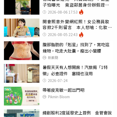
子怕曝光 竟盜鄰居身份辦假證落
戶
2026-08-06 17:53
開會照意外變網紅照！女公務員妝
容掀2千則留言 本人怒嗆：化妝有
錯嗎
2026-08-05 22:43
腹部脂肪的「剋星」找到了，常吃這
幾物，吃走大肚囊，瘦出小蠻腰
新素簡
暑假天天有人想開房！汽旅揭「1特
徵」必查證件 塞錢也沒用
2026-07-24
帶著皮克敏一起出門吧
Pikmin Bloom
緯創股利2度延發史上首例 金管會說