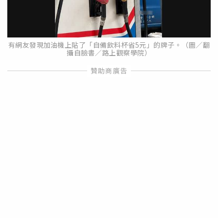
有網友發現加油機上貼了「自備飲料杯省5元」的牌子。（圖／翻
攝自臉書／路上觀察學院）