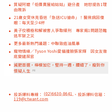
質疑阿嬤「低價賣屋給姑姑」避分產 她怒提告1理
由敗訴
21歲女突休克昏迷「急送ICU搶命」！醫揪病因傻
眼：每天至少4杯
黃子佼積極和解被害人爭取緩刑 專家揭1問題恐難
逃牢獄之災
更多最新熱門議題：中聯致癌油風暴
寵物情緣／Tyson Yoshi愛貓撞臉張家輝 因女友徹
底變鏟屎官
減肥首選，檸檬加它，堅持一週，腰細了，瘦到你
懷疑人生
PR
(02)6630-8641
投訴爆料專線：
、投訴爆料信箱：
119@ctwant.com