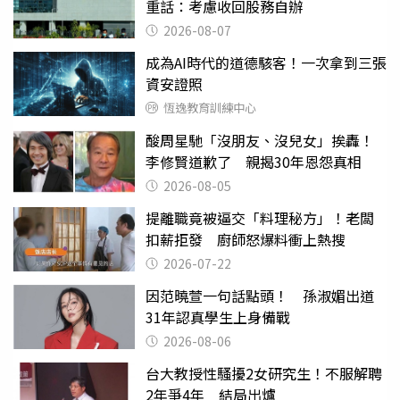
重話：考慮收回股務自辦
2026-08-07
成為AI時代的道德駭客！一次拿到三張
資安證照
恆逸教育訓練中心
酸周星馳「沒朋友、沒兒女」挨轟！
李修賢道歉了 親揭30年恩怨真相
2026-08-05
提離職竟被逼交「料理秘方」！老闆
扣薪拒發 廚師怒爆料衝上熱搜
2026-07-22
因范曉萱一句話點頭！ 孫淑媚出道
31年認真學生上身備戰
2026-08-06
台大教授性騷擾2女研究生！不服解聘
2年爭4年 結局出爐