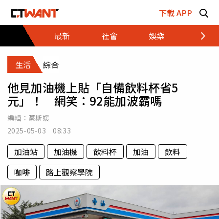
跳至主要內容區塊
下載 APP
最新
社會
娛樂
財經
生活
綜合
他見加油機上貼「自備飲料杯省5
元」！ 網笑：92能加波霸嗎
編輯：
蔡斯媛
2025-05-03 08:33
加油站
加油機
飲料杯
加油
飲料
咖啡
路上觀察學院