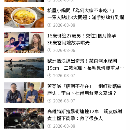
松屋小編問「為何大家不來吃？」
一票人點出3大問題：滿手好牌打到爛
2026-08-08
15歲倒追27歲男！交往1個月懷孕
36歲當阿嬤故事曝光
2026-08-06
歐洲熱浪逼出奇景！萊茵河水深剩
19cm 二戰沉船、長毛象骨骸重見天
日
2026-08-07
苦苓喊「唐朝不存在」 網紅批瞎編
歷史：李白、杜甫用鮮卑文寫詩？
2026-08-07
高雄特斯拉暴衝連撞12車 網友感謝
賓士擋下衝擊：救了很多人
2026-08-08