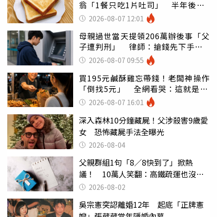
翁「1餐只吃1片吐司」 半年後暴
瘦嚇壞女兒
2026-08-07 12:01
母親過世當天提領206萬辦後事「父
子遭判刑」 律師：搶錢先下手是
罪
2026-08-07 09:55
買195元鹹酥雞忘帶錢！老闆神操作
「倒找5元」 全網看哭：這就是台
灣
2026-08-07 16:01
深入森林10分鐘藏屍！父涉殺害9歲愛
女 恐怖藏屍手法全曝光
2026-08-04
父親群組1句「8／8快到了」掀熱
議！ 10萬人笑翻：高鐵疏運也沒列
父親節
2026-08-02
吳宗憲突認離婚12年 起底「正牌憲
嫂」張葳葳當年隱婚內幕