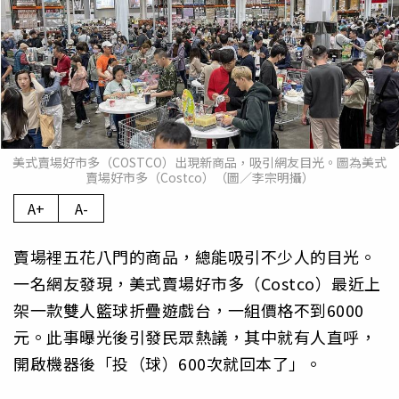
美式賣場好市多（COSTCO）出現新商品，吸引網友目光。圖為美式
賣場好市多（Costco）（圖／李宗明攝）
A+
A-
賣場裡五花八門的商品，總能吸引不少人的目光。
一名網友發現，美式賣場好市多（Costco）最近上
架一款雙人籃球折疊遊戲台，一組價格不到6000
元。此事曝光後引發民眾熱議，其中就有人直呼，
開啟機器後「投（球）600次就回本了」。