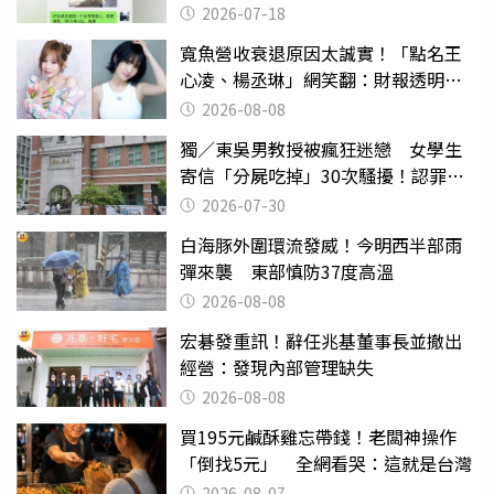
2026-07-18
寬魚營收衰退原因太誠實！「點名王
心凌、楊丞琳」網笑翻：財報透明度
滿分
2026-08-08
獨／東吳男教授被瘋狂迷戀 女學生
寄信「分屍吃掉」30次騷擾！認罪免
關
2026-07-30
白海豚外圍環流發威！今明西半部雨
彈來襲 東部慎防37度高溫
2026-08-08
宏碁發重訊！辭任兆基董事長並撤出
經營：發現內部管理缺失
2026-08-08
買195元鹹酥雞忘帶錢！老闆神操作
「倒找5元」 全網看哭：這就是台灣
2026-08-07