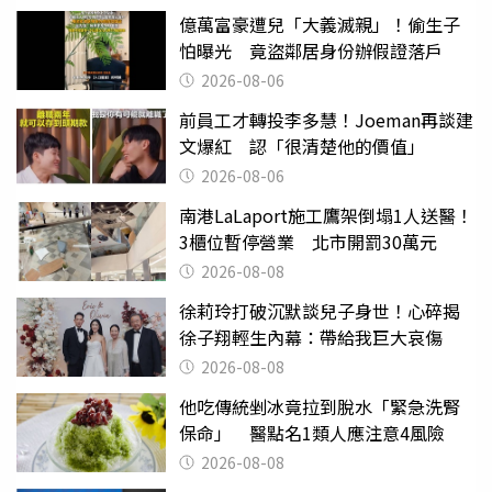
億萬富豪遭兒「大義滅親」！偷生子
怕曝光 竟盜鄰居身份辦假證落戶
2026-08-06
前員工才轉投李多慧！Joeman再談建
文爆紅 認「很清楚他的價值」
2026-08-06
南港LaLaport施工鷹架倒塌1人送醫！
3櫃位暫停營業 北市開罰30萬元
2026-08-08
徐莉玲打破沉默談兒子身世！心碎揭
徐子翔輕生內幕：帶給我巨大哀傷
2026-08-08
他吃傳統剉冰竟拉到脫水「緊急洗腎
保命」 醫點名1類人應注意4風險
2026-08-08