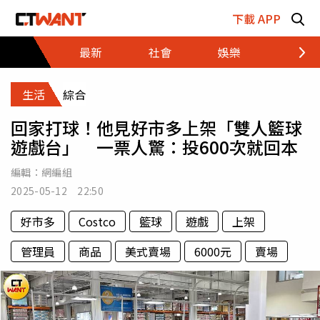
跳至主要內容區塊
下載 APP
最新
社會
娛樂
財經
生活
綜合
回家打球！他見好市多上架「雙人籃球
遊戲台」 一票人驚：投600次就回本
編輯：
網編組
2025-05-12 22:50
好市多
Costco
籃球
遊戲
上架
管理員
商品
美式賣場
6000元
賣場