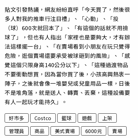
貼文引發熱議，網友紛紛直呼「今天買了，然後很
多人對我的推車行注目禮」、「心動」、「投
（球）600次就回本了」、「有這個的話就不用撿
球了」，但也有人指出「家裡也是要夠大，才有辦
法這樣擺一台」、「在賣場看到小朋友在玩只覺得
危險，逛個賣場還要承受被球砸到的風險」、「感
覺這個只限身高140公分以下」、「這種過渡物品
不要衝動想買，因為當你買了後，小孩高興熱衷一
陣子，之後就會像一堆嬰兒或兒童用品一樣，日後
不是堆角落，就是送人、轉賣、丟棄，這種設備要
有人一起玩才能持久」。
好市多
Costco
籃球
遊戲
上架
管理員
商品
美式賣場
6000元
賣場