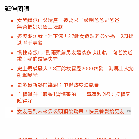
延伸閱讀
女兒繼承亡父遺產…被要求「證明爸爸是爸爸」
無奈把奶奶告上法庭
婆婆來訪就上吐下瀉！37歲女發現老公外遇 2周後
遭聯手毒殺
慣性背叛1／劉雨柔前男友婚後多次出軌 向老婆道
歉：我的道德失守
史上規模最大！8百餘枚雷霆2000齊發 海馬士火箭
射擊曝光
更多最新熱門議題：中聯致癌油風暴
血糖飆升「晚餐1習慣害的」 專家教2招：控糖又
睡得好
女友看到未來公公頭頂後驚呆！快買養髮給男友
PR