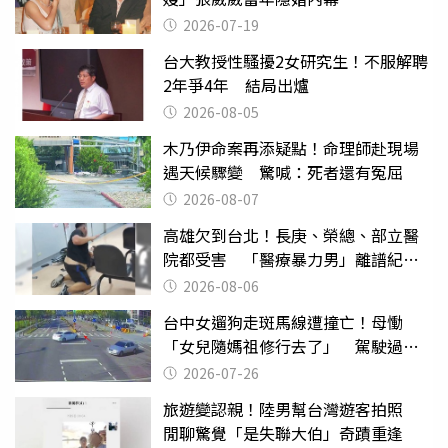
2026-07-19
台大教授性騷擾2女研究生！不服解聘
2年爭4年 結局出爐
2026-08-05
木乃伊命案再添疑點！命理師赴現場
遇天候驟變 驚喊：死者還有冤屈
2026-08-07
高雄欠到台北！長庚、榮總、部立醫
院都受害 「醫療暴力男」離譜紀錄
曝光
2026-08-06
台中女遛狗走斑馬線遭撞亡！母慟
「女兒隨媽祖修行去了」 駕駛過失
致死判9月
2026-07-26
旅遊變認親！陸男幫台灣遊客拍照
閒聊驚覺「是失聯大伯」奇蹟重逢