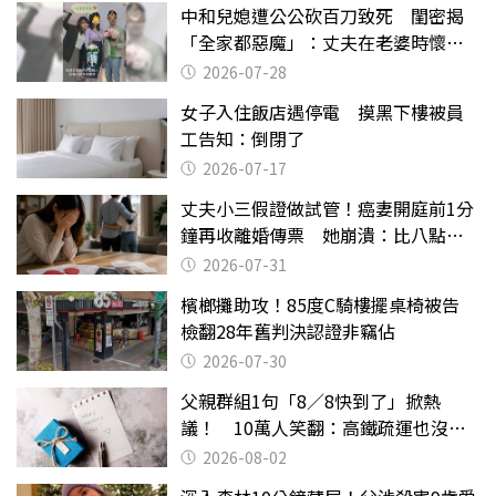
中和兒媳遭公公砍百刀致死 閨密揭
「全家都惡魔」：丈夫在老婆時懷孕
摔東西
2026-07-28
女子入住飯店遇停電 摸黑下樓被員
工告知：倒閉了
2026-07-17
丈夫小三假證做試管！癌妻開庭前1分
鐘再收離婚傳票 她崩潰：比八點檔
還扯
2026-07-31
檳榔攤助攻！85度C騎樓擺桌椅被告
檢翻28年舊判決認證非竊佔
2026-07-30
父親群組1句「8／8快到了」掀熱
議！ 10萬人笑翻：高鐵疏運也沒列
父親節
2026-08-02