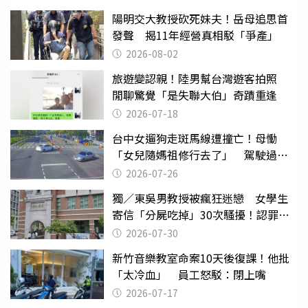
陽明交大教授砍死妹夫！岳母追思首
發聲 揭11年經營真相駁「爭產」
2026-08-02
旅遊變認親！陸男幫台灣遊客拍照
閒聊驚覺「是失聯大伯」奇蹟重逢
2026-07-18
台中女遛狗走斑馬線遭撞亡！母慟
「女兒隨媽祖修行去了」 駕駛過失
致死判9月
2026-07-26
獨／東吳男教授被瘋狂迷戀 女學生
寄信「分屍吃掉」30次騷擾！認罪免
關
2026-07-30
新竹音樂教室命案10天後復課！他批
「太冷血」 員工怒駁：閉上嘴
2026-07-17