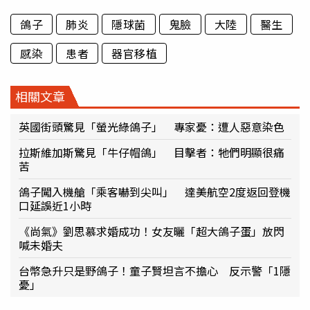
鴿子
肺炎
隱球菌
鬼臉
大陸
醫生
感染
患者
器官移植
相關文章
英國街頭驚見「螢光綠鴿子」 專家憂：遭人惡意染色
拉斯維加斯驚見「牛仔帽鴿」 目擊者：牠們明顯很痛
苦
鴿子闖入機艙「乘客嚇到尖叫」 達美航空2度返回登機
口延誤近1小時
《尚氣》劉思慕求婚成功！女友曬「超大鴿子蛋」放閃
喊未婚夫
台幣急升只是野鴿子！童子賢坦言不擔心 反示警「1隱
憂」