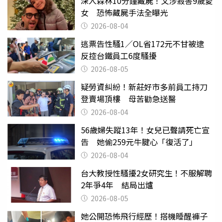
深入森林10分鐘藏屍！父涉殺害9歲愛
女 恐怖藏屍手法全曝光
2026-08-04
逃票告性騷1／OL省172元不甘被逮
反控台鐵員工6度騷擾
2026-08-05
疑勞資糾紛！新莊好市多前員工持刀
登賣場頂樓 母苦勸急送醫
2026-08-04
56歲婦失蹤13年！女兒已聲請死亡宣
告 她偷259元牛腱心「復活了」
2026-08-04
台大教授性騷擾2女研究生！不服解聘
2年爭4年 結局出爐
2026-08-05
她公開恐怖飛行經歷！搭機睡醒褲子