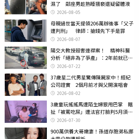
濕了 鄰座男趁熟睡猥褻還疑留體液
2026-08-05
母親過世當天提領206萬辦後事「父子
遭判刑」 律師：搶錢先下手是罪
2026-08-07
陽交大教授殺害連襟案！ 精神科醫
分析「絕非為了爭產」：2年前就已言
行詭異
2026-07-22
37歲星二代男星驚傳陳屍家中！經紀
公司證實 2個月前才與父開演唱會
2026-08-02
3歲童玩搖搖馬遭陌生婦狠甩巴掌 瞎
扯「被罵吃屎」遭法官打臉判5月須入
監
2026-07-30
900萬供養大哥嫩妻！孫道存胞弟私挪
太電公款遭起訴