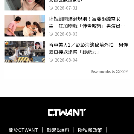
2026-07-31
陸短劇圈爆潛規則！富婆砸錢當女
主 狂加吻戲「伸舌咬唇」男演員崩
潰
2026-08-03
香車美人1／彭彭海邊秘境外拍 男伴
豪車接送還祭「鈔能力」
2026-08-04
Recommended by
關於CTWANT
聯繫&爆料
隱私權政策