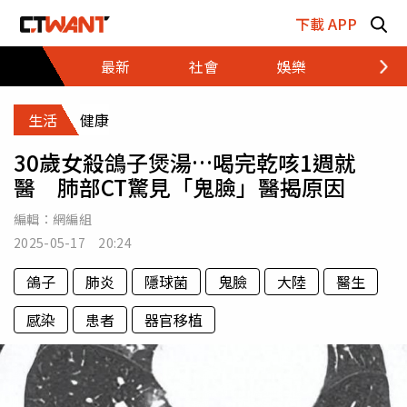
跳至主要內容區塊
下載 APP
最新
社會
娛樂
財經
生活
健康
30歲女殺鴿子煲湯…喝完乾咳1週就
醫 肺部CT驚見「鬼臉」醫揭原因
編輯：
網編組
2025-05-17 20:24
鴿子
肺炎
隱球菌
鬼臉
大陸
醫生
感染
患者
器官移植