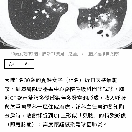
30歲女乾咳1週，肺部CT驚見「鬼臉」。（圖／翻攝自微博）
A+
A-
大陸1名30歲的夏姓女子（化名）近日因持續乾
咳，到廣醫附屬番禺中心醫院呼吸科門診就診，胸
部CT顯示雙肺多發感染伴多發空洞形成，收入呼吸
與危重醫學科一區住院治療。該科主任醫師劉知陶
查房時，敏銳捕捉到CT上形似「鬼臉」的特殊影像
（即鬼臉症），高度懷疑感染隱球菌肺炎。