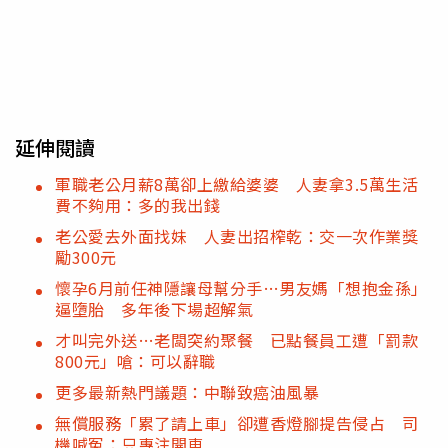
延伸閱讀
軍職老公月薪8萬卻上繳給婆婆 人妻拿3.5萬生活
費不夠用：多的我出錢
老公愛去外面找妹 人妻出招榨乾：交一次作業獎
勵300元
懷孕6月前任神隱讓母幫分手…男友媽「想抱金孫」
逼墮胎 多年後下場超解氣
才叫完外送…老闆突約聚餐 已點餐員工遭「罰款
800元」嗆：可以辭職
更多最新熱門議題：中聯致癌油風暴
無償服務「累了請上車」卻遭香燈腳提告侵占 司
機喊冤：只專注開車