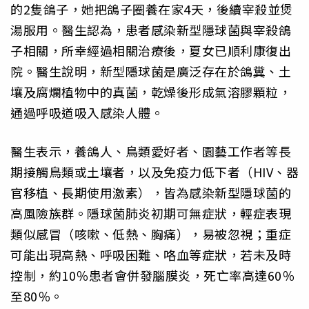
的2隻鴿子，她把鴿子圈養在家4天，後續宰殺並煲
湯服用。醫生認為，患者感染新型隱球菌與宰殺鴿
子相關，所幸經過相關治療後，夏女已順利康復出
院。醫生說明，新型隱球菌是廣泛存在於鴿糞、土
壤及腐爛植物中的真菌，乾燥後形成氣溶膠顆粒，
通過呼吸道吸入感染人體。
醫生表示，養鴿人、鳥類愛好者、園藝工作者等長
期接觸鳥類或土壤者，以及免疫力低下者（HIV、器
官移植、長期使用激素），皆為感染新型隱球菌的
高風險族群。隱球菌肺炎初期可無症狀，輕症表現
類似感冒（咳嗽、低熱、胸痛），易被忽視；重症
可能出現高熱、呼吸困難、咯血等症狀，若未及時
控制，約10％患者會併發腦膜炎，死亡率高達60％
至80％。