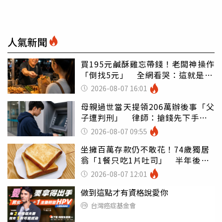
人氣新聞
買195元鹹酥雞忘帶錢！老闆神操作
「倒找5元」 全網看哭：這就是台
灣
2026-08-07 16:01
母親過世當天提領206萬辦後事「父
子遭判刑」 律師：搶錢先下手是
罪
2026-08-07 09:55
坐擁百萬存款仍不敢花！74歲獨居
翁「1餐只吃1片吐司」 半年後暴
瘦嚇壞女兒
2026-08-07 12:01
做到這點才有資格說愛你
台灣癌症基金會