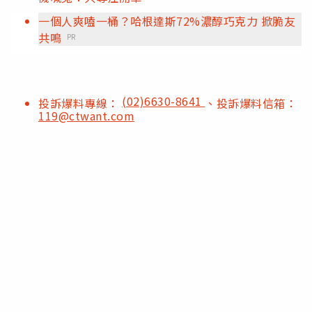
一個人爽嗑一桶？哈根達斯72%濃醇巧克力 掀脆友
共鳴
PR
(02)6630-8641
投訴爆料專線：
、投訴爆料信箱：
119@ctwant.com