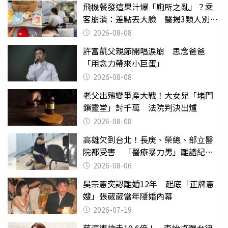
飛機餐發這果汁爆「廁所之亂」？乘
客崩潰：差點丟大臉 醫揭3類人別亂
喝
2026-08-08
許富凱父親節開唱淚崩 思念爸爸
「用念力帶來小巨蛋」
2026-08-08
老父出殯變爭產大戰！大女兒「堵門
鎖靈堂」討千萬 法院判決出爐
2026-08-08
高雄欠到台北！長庚、榮總、部立醫
院都受害 「醫療暴力男」離譜紀錄
曝光
2026-08-06
吳宗憲突認離婚12年 起底「正牌憲
嫂」張葳葳當年隱婚內幕
2026-07-19