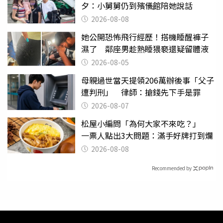
夕：小舅舅仍到殯儀館陪她說話
2026-08-08
她公開恐怖飛行經歷！搭機睡醒褲子
濕了 鄰座男趁熟睡猥褻還疑留體液
2026-08-05
母親過世當天提領206萬辦後事「父子
遭判刑」 律師：搶錢先下手是罪
2026-08-07
松屋小編問「為何大家不來吃？」
一票人點出3大問題：滿手好牌打到爛
2026-08-08
Recommended by