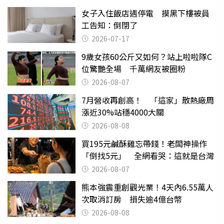
女子入住飯店遇停電 摸黑下樓被員
工告知：倒閉了
2026-07-17
9歲女孩60公斤又如何？站上啦啦隊C
位驚艷全場 千萬網友被圈粉
2026-08-07
7月營收再創高！ 「這家」散熱廠周
漲近30%站穩4000大關
2026-08-08
買195元鹹酥雞忘帶錢！老闆神操作
「倒找5元」 全網看哭：這就是台灣
2026-08-07
熊本強震重創觀光業！4天內6.55萬人
次取消訂房 損失逾4億台幣
2026-08-08