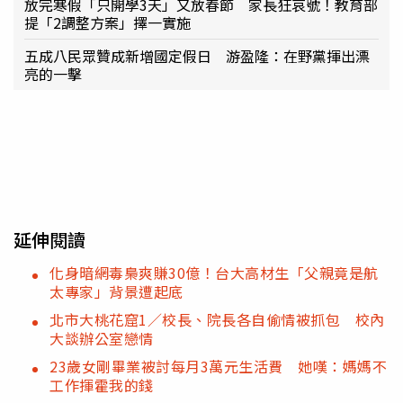
放完寒假「只開學3天」又放春節 家長狂哀號！教育部
提「2調整方案」擇一實施
五成八民眾贊成新增國定假日 游盈隆：在野黨揮出漂
亮的一擊
延伸閱讀
化身暗網毒梟爽賺30億！台大高材生「父親竟是航
太專家」背景遭起底
北市大桃花窟1／校長、院長各自偷情被抓包 校內
大談辦公室戀情
23歲女剛畢業被討每月3萬元生活費 她嘆：媽媽不
工作揮霍我的錢