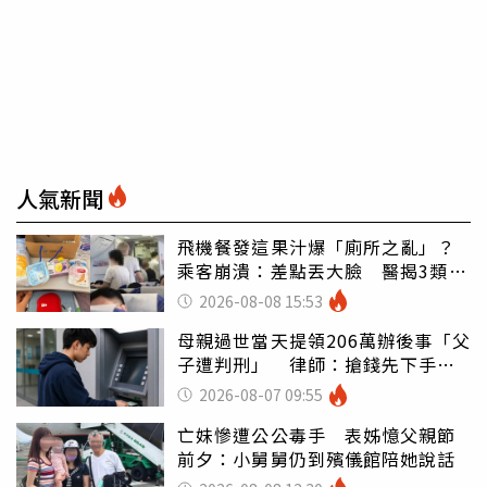
人氣新聞
飛機餐發這果汁爆「廁所之亂」？
乘客崩潰：差點丟大臉 醫揭3類人
別亂喝
2026-08-08 15:53
母親過世當天提領206萬辦後事「父
子遭判刑」 律師：搶錢先下手是
罪
2026-08-07 09:55
亡妹慘遭公公毒手 表姊憶父親節
前夕：小舅舅仍到殯儀館陪她說話