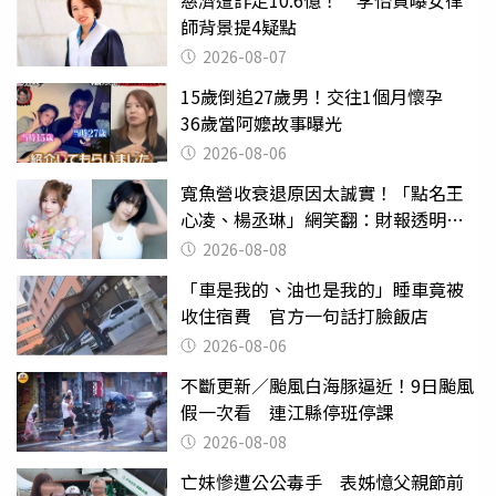
慈濟遭詐走10.6億！ 李怡貞曝女律
師背景提4疑點
2026-08-07
15歲倒追27歲男！交往1個月懷孕
36歲當阿嬤故事曝光
2026-08-06
寬魚營收衰退原因太誠實！「點名王
心凌、楊丞琳」網笑翻：財報透明度
滿分
2026-08-08
「車是我的、油也是我的」睡車竟被
收住宿費 官方一句話打臉飯店
2026-08-06
不斷更新／颱風白海豚逼近！9日颱風
假一次看 連江縣停班停課
2026-08-08
亡妹慘遭公公毒手 表姊憶父親節前