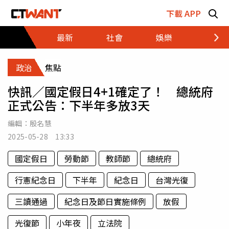
跳至主要內容區塊
下載 APP
最新
社會
娛樂
財經
政治
焦點
快訊／國定假日4+1確定了！ 總統府
正式公告：下半年多放3天
編輯：
殷名慧
2025-05-28 13:33
國定假日
勞動節
教師節
總統府
行憲紀念日
下半年
紀念日
台灣光復
三讀通過
紀念日及節日實施條例
放假
光復節
小年夜
立法院