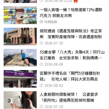
2026-08-08 12:30
一個人爽嗑一桶？哈根達斯72%濃醇
巧克力 掀脆友共鳴
哈根達斯
政院通過《遺產及贈與稅法》修正草
案 落實財產權保障、完善遺產稅制
2026-07-30
55歲女攀「八大秀」失聯4天！同行山
友已獲救 女兒急求助：剩我媽媽還
沒找到
2026-08-08
宜蘭伴手禮名店「開門5分鐘麵包秒
殺」 在地人喊：拜託大家別再去
2026-08-03
人妻房間吹頭髮被禁！ 公婆要求
「廁所吹」還嗆再犯剪掉吹風機
2026-07-18