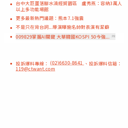
台中大巨蛋落腳水湳經貿園區 盧秀燕：容納3萬人
以上多功能場館
更多最新熱門議題：熊本7.1強震
不是只在背台詞...導演曝施名帥對表演有潔癖
009829掌握AI關鍵 大華韓國KOSPI 50今強...
PR
(02)6630-8641
投訴爆料專線：
、投訴爆料信箱：
119@ctwant.com