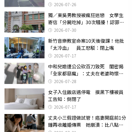
致死判9月
2026-07-26
獨／東吳男教授被瘋狂迷戀 女學生
寄信「分屍吃掉」30次騷擾！認罪免
關
2026-07-30
新竹音樂教室命案10天後復課！他批
「太冷血」 員工怒駁：閉上嘴
2026-07-17
中和兒媳遭公公砍百刀致死 閨密揭
「全家都惡魔」：丈夫在老婆時懷孕
摔東西
2026-07-28
女子入住飯店遇停電 摸黑下樓被員
工告知：倒閉了
2026-07-17
丈夫小三假證做試管！癌妻開庭前1分
鐘再收離婚傳票 她崩潰：比八點檔
還扯