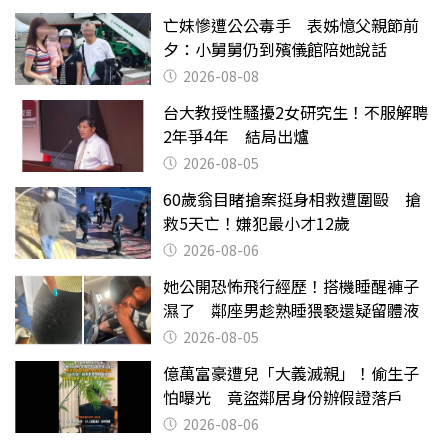
亡妹慘遭公公毒手 表姊憶父親節前
夕：小舅舅仍到殯儀館陪她說話
2026-08-08
台大教授性騷擾2女研究生！不服解聘
2年爭4年 結局出爐
2026-08-05
60歲翁目睹搶案挺身相救遭圍毆 搶
救5天亡！嫌犯最小才12歲
2026-08-06
她公開恐怖飛行經歷！搭機睡醒褲子
濕了 鄰座男趁熟睡猥褻還疑留體液
2026-08-05
億萬富豪遭兒「大義滅親」！偷生子
怕曝光 竟盜鄰居身份辦假證落戶
2026-08-06