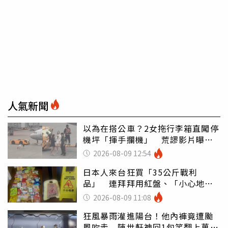
人氣新聞
以為在搭公車？2女拖行李箱直闖停
機坪「揮手攔機」 荒謬影片曝網
傻眼
2026-08-09 12:54
日本人來台狂買「35公斤戰利
品」 連拜拜用紅盤、「小心地
滑」告示牌也帶回家
2026-08-09 11:08
狂風暴雨灌進陽台！他內褲竟遭颱
風吹走 陳世軒神回1句笑翻上萬網