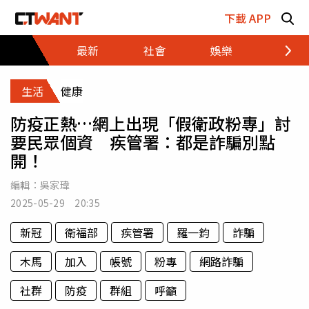
跳至主要內容區塊
下載 APP
最新
社會
娛樂
財經
生活
健康
防疫正熱…網上出現「假衛政粉專」討
要民眾個資 疾管署：都是詐騙別點
開！
編輯：
吳家瑋
2025-05-29 20:35
新冠
衛福部
疾管署
羅一鈞
詐騙
木馬
加入
帳號
粉專
網路詐騙
社群
防疫
群組
呼籲