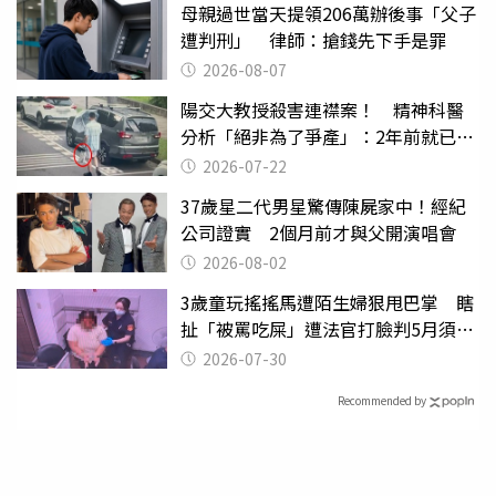
母親過世當天提領206萬辦後事「父子
遭判刑」 律師：搶錢先下手是罪
2026-08-07
陽交大教授殺害連襟案！ 精神科醫
分析「絕非為了爭產」：2年前就已言
行詭異
2026-07-22
37歲星二代男星驚傳陳屍家中！經紀
公司證實 2個月前才與父開演唱會
2026-08-02
3歲童玩搖搖馬遭陌生婦狠甩巴掌 瞎
扯「被罵吃屎」遭法官打臉判5月須入
監
2026-07-30
Recommended by