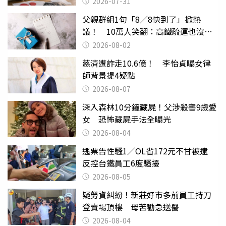
2026-07-31
父親群組1句「8／8快到了」掀熱
議！ 10萬人笑翻：高鐵疏運也沒列
父親節
2026-08-02
慈濟遭詐走10.6億！ 李怡貞曝女律
師背景提4疑點
2026-08-07
深入森林10分鐘藏屍！父涉殺害9歲愛
女 恐怖藏屍手法全曝光
2026-08-04
逃票告性騷1／OL省172元不甘被逮
反控台鐵員工6度騷擾
2026-08-05
疑勞資糾紛！新莊好市多前員工持刀
登賣場頂樓 母苦勸急送醫
2026-08-04