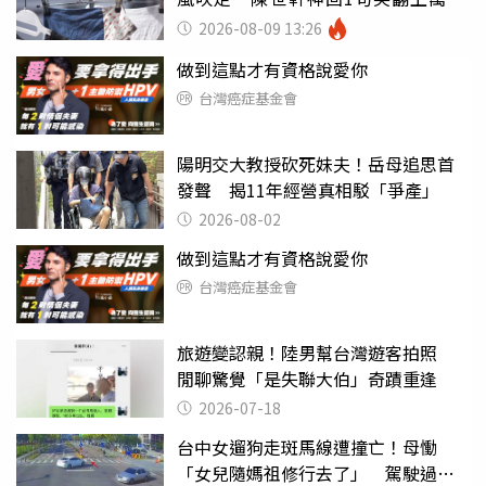
友
2026-08-09 13:26
做到這點才有資格說愛你
台灣癌症基金會
陽明交大教授砍死妹夫！岳母追思首
發聲 揭11年經營真相駁「爭產」
2026-08-02
做到這點才有資格說愛你
台灣癌症基金會
旅遊變認親！陸男幫台灣遊客拍照
閒聊驚覺「是失聯大伯」奇蹟重逢
2026-07-18
台中女遛狗走斑馬線遭撞亡！母慟
「女兒隨媽祖修行去了」 駕駛過失