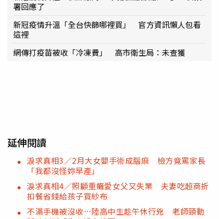
署回應了
新冠疫情升溫「全台快篩哪裡買」 官方資訊懶人包看
這裡
網傳打疫苗被收「冷凍費」 高市衛生局：未查獲
延伸閱讀
淚求真相3／2月大女嬰手術成腦麻 檢方竟罵家長
「我都沒怪妳早產」
淚求真相4／照顧重癱愛女父又失業 夫妻吃超商折
扣餐省錢給孩子買紗布
不滿手機被沒收…陸高中生趁午休行兇 老師頸動