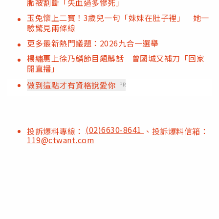
脈被割斷「失血過多慘死」
玉兔懷上二寶！3歲兒一句「妹妹在肚子裡」 她一
驗驚見兩條線
更多最新熱門議題：2026九合一選舉
楊繡惠上徐乃麟節目飆髒話 曾國城又補刀「回家
開直播」
做到這點才有資格說愛你
PR
(02)6630-8641
投訴爆料專線：
、投訴爆料信箱：
119@ctwant.com