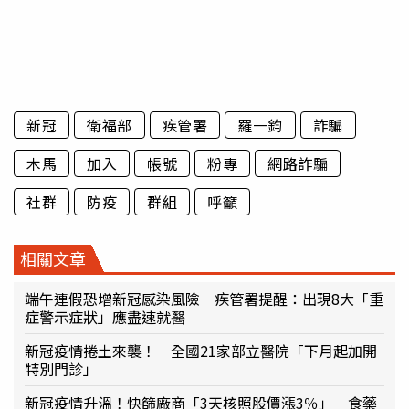
新冠
衛福部
疾管署
羅一鈞
詐騙
木馬
加入
帳號
粉專
網路詐騙
社群
防疫
群組
呼籲
相關文章
端午連假恐增新冠感染風險 疾管署提醒：出現8大「重
症警示症狀」應盡速就醫
新冠疫情捲土來襲！ 全國21家部立醫院「下月起加開
特別門診」
新冠疫情升溫！快篩廠商「3天核照股價漲3％」 食藥