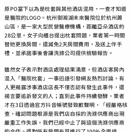
原PO當下以為是枕套與其他酒店混用，一查才知道
是醫院的LOGO。杭州御湘湖未來醫院位於杭州蕭
山區，是一家大型民營醫療機構，距離亞朵酒店約
28公里。女子向櫃台提出枕套問題，業者第一時間
替她更換房間，還減免2天房間費用，及送上伴手
禮，並承諾事後會讓洗滌公司提供檢驗報告。
雖然女子表示對酒店處理結果滿意，但酒店客房內
混入「醫院枕套」一事迅速引發網友熱烈討論，有
人更揭露涉事酒店店長不僅否認有發生此事件，還
揚言要追訴發文的人；直到此事件持續發酵，業者
才在3日透過官方抖音帳號發致歉聲明，「經嚴格核
查，確認問題根源是我們店自採的洗滌供應商出現
嚴重工作失誤，我們已經中止了與這個洗滌供應商
的合作。還對所有房間布草進行了100%全面排