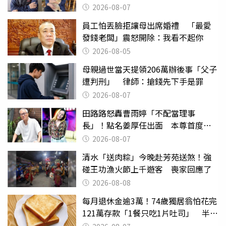
2026-08-07
員工怕丟臉拒讓母出席婚禮 「最愛
發錢老闆」震怒開除：我看不起你
2026-08-05
母親過世當天提領206萬辦後事「父子
遭判刑」 律師：搶錢先下手是罪
2026-08-07
田路路怒轟曹雨婷「不配當理事
長」！點名姜厚任出面 本尊首度回
應了
2026-08-07
清水「送肉粽」今晚赴芳苑送煞！強
碰王功漁火節上千遊客 喪家回應了
2026-08-08
每月退休金逾3萬！74歲獨居翁怕花完
121萬存款「1餐只吃1片吐司」 半年
後暴瘦嚇壞女兒