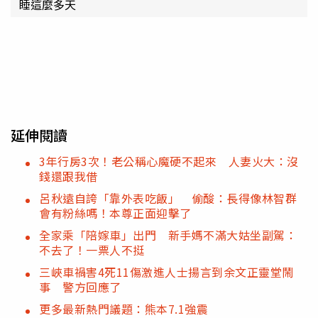
睡這麼多天
延伸閱讀
3年行房3次！老公稱心魔硬不起來 人妻火大：沒
錢還跟我借
呂秋遠自誇「靠外表吃飯」 偷酸：長得像林智群
會有粉絲嗎！本尊正面迎擊了
全家乘「陪嫁車」出門 新手媽不滿大姑坐副駕：
不去了！一票人不挺
三峽車禍害4死11傷激進人士揚言到余文正靈堂鬧
事 警方回應了
更多最新熱門議題：熊本7.1強震