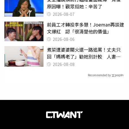
原因曝！觀眾挺她：辛苦了
2026-08-07
前員工才轉投李多慧！Joeman再談建
文爆紅 認「很清楚他的價值」
2026-08-06
煮菜遭婆婆關火還一路追罵！丈夫只
回「媽媽老了」勸她別計較 人妻超
崩潰：我像台傭
2026-08-08
Recommended by