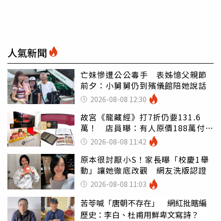
人氣新聞
亡妹慘遭公公毒手 表姊憶父親節
前夕：小舅舅仍到殯儀館陪她說話
2026-08-08 12:30
故宮《龍藏經》打7折仍要131.6
萬！ 店員曝：有人原價188萬付現
購買
2026-08-08 11:42
原本很討厭小S！家長曝「校慶1舉
動」讓她徹底改觀 網友洗版認證
2026-08-08 11:03
苦苓喊「唐朝不存在」 網紅批瞎編
歷史：李白、杜甫用鮮卑文寫詩？