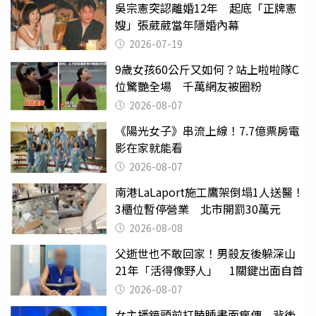
吳宗憲突認離婚12年 起底「正牌憲
嫂」張葳葳當年隱婚內幕
2026-07-19
9歲女孩60公斤又如何？站上啦啦隊C
位驚艷全場 千萬網友被圈粉
2026-08-07
《陽光女子》串流上線！7.7億票房電
影在家就能看
2026-08-07
南港LaLaport施工鷹架倒塌1人送醫！
3櫃位暫停營業 北市開罰30萬元
2026-08-08
父逝世也不敢回家！男殺友後躲深山
21年「活得像野人」 1關鍵出面自首
2026-08-07
女主播鏡頭前打瞌睡畫面瘋傳 背後