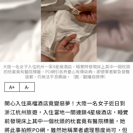
大陸一名女子入住杭州一家4星級酒店，睡覺時發現床上其中一個枕頭
的枕套竟有醫院標籤，PO網引各界憂心有傳染病，即便業者緊急發聲
道歉，仍無法平息輿論。（圖／翻攝自微博）
A+
A-
開心入住高檔酒店竟變惡夢！大陸一名女子近日到
浙江杭州旅遊，入住當地一間連鎖4星級酒店，睡覺
前發現床上其中一個枕頭的枕套竟有醫院標籤，她
將此事拍照PO網，雖然她稱業者處理態度尚可，但