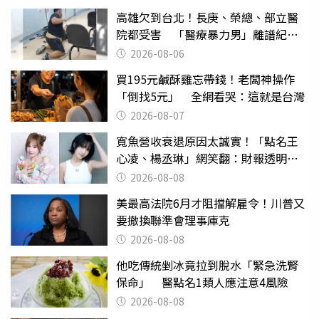
高雄欠到台北！長庚、榮總、部立醫
院都受害 「醫療暴力男」離譜紀錄
曝光
2026-08-06
買195元鹹酥雞忘帶錢！老闆神操作
「倒找5元」 全網看哭：這就是台灣
2026-08-07
寬魚營收衰退原因太誠實！「點名王
心凌、楊丞琳」網笑翻：財報透明度
滿分
2026-08-08
美最高法院6月才阻擋解雇令！川普又
要撤換聯準會理事庫克
2026-08-08
他吃傳統剉冰竟拉到脫水「緊急洗腎
保命」 醫點名1類人應注意4風險
2026-08-08