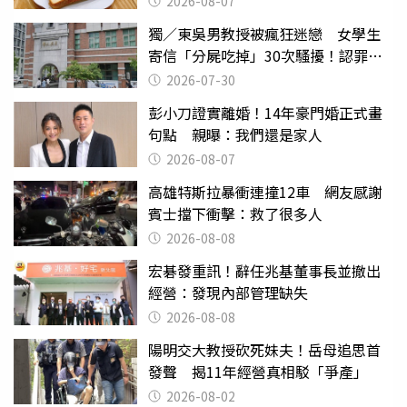
2026-08-07
獨／東吳男教授被瘋狂迷戀 女學生
寄信「分屍吃掉」30次騷擾！認罪免
關
2026-07-30
彭小刀證實離婚！14年豪門婚正式畫
句點 親曝：我們還是家人
2026-08-07
高雄特斯拉暴衝連撞12車 網友感謝
賓士擋下衝擊：救了很多人
2026-08-08
宏碁發重訊！辭任兆基董事長並撤出
經營：發現內部管理缺失
2026-08-08
陽明交大教授砍死妹夫！岳母追思首
發聲 揭11年經營真相駁「爭產」
2026-08-02