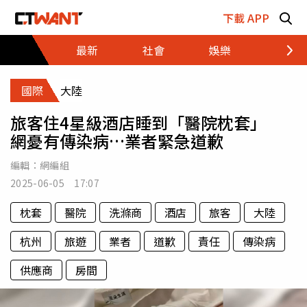
跳至主要內容區塊
下載 APP
最新
社會
娛樂
財經
國際
大陸
旅客住4星級酒店睡到「醫院枕套」
網憂有傳染病…業者緊急道歉
編輯：
網編組
2025-06-05 17:07
枕套
醫院
洗滌商
酒店
旅客
大陸
杭州
旅遊
業者
道歉
責任
傳染病
供應商
房間