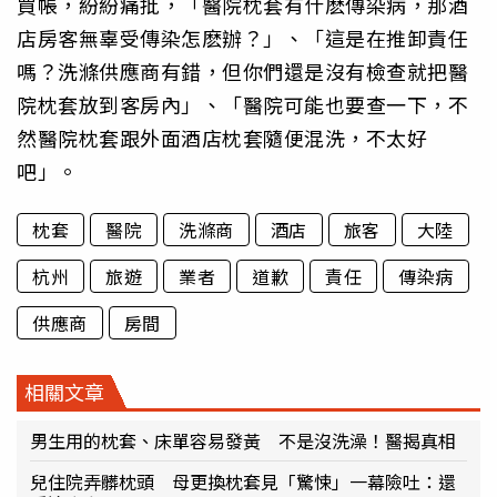
買帳，紛紛痛批，「醫院枕套有什麽傳染病，那酒
店房客無辜受傳染怎麽辦？」、「這是在推卸責任
嗎？洗滌供應商有錯，但你們還是沒有檢查就把醫
院枕套放到客房內」、「醫院可能也要查一下，不
然醫院枕套跟外面酒店枕套隨便混洗，不太好
吧」。
枕套
醫院
洗滌商
酒店
旅客
大陸
杭州
旅遊
業者
道歉
責任
傳染病
供應商
房間
相關文章
男生用的枕套、床單容易發黃 不是沒洗澡！醫揭真相
兒住院弄髒枕頭 母更換枕套見「驚悚」一幕險吐：還