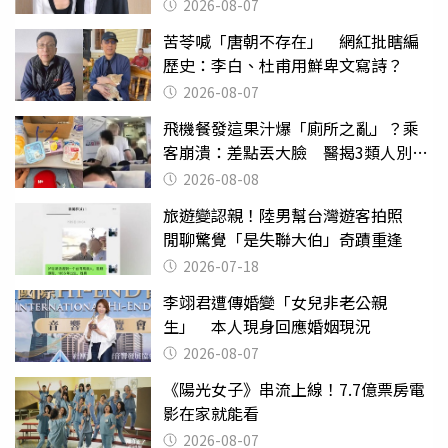
2026-08-07
苦苓喊「唐朝不存在」 網紅批瞎編
歷史：李白、杜甫用鮮卑文寫詩？
2026-08-07
飛機餐發這果汁爆「廁所之亂」？乘
客崩潰：差點丟大臉 醫揭3類人別亂
喝
2026-08-08
旅遊變認親！陸男幫台灣遊客拍照
閒聊驚覺「是失聯大伯」奇蹟重逢
2026-07-18
李翊君遭傳婚變「女兒非老公親
生」 本人現身回應婚姻現況
2026-08-07
《陽光女子》串流上線！7.7億票房電
影在家就能看
2026-08-07