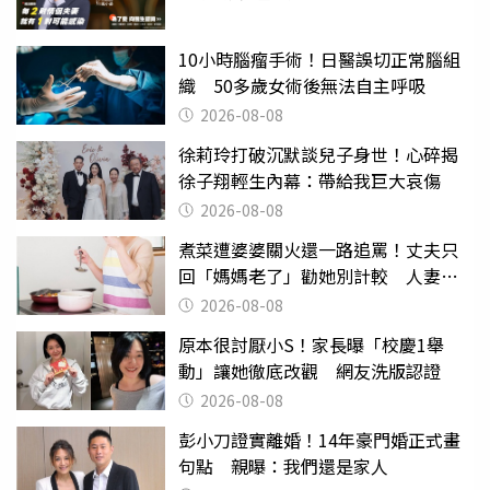
10小時腦瘤手術！日醫誤切正常腦組
織 50多歲女術後無法自主呼吸
2026-08-08
徐莉玲打破沉默談兒子身世！心碎揭
徐子翔輕生內幕：帶給我巨大哀傷
2026-08-08
煮菜遭婆婆關火還一路追罵！丈夫只
回「媽媽老了」勸她別計較 人妻超
崩潰：我像台傭
2026-08-08
原本很討厭小S！家長曝「校慶1舉
動」讓她徹底改觀 網友洗版認證
2026-08-08
彭小刀證實離婚！14年豪門婚正式畫
句點 親曝：我們還是家人