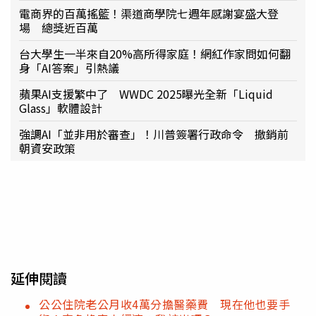
電商界的百萬搖籃！渠道商學院七週年感謝宴盛大登
場 總獎近百萬
台大學生一半來自20%高所得家庭！網紅作家問如何翻
身「AI答案」引熱議
蘋果AI支援繁中了 WWDC 2025曝光全新「Liquid
Glass」軟體設計
強調AI「並非用於審查」！川普簽署行政命令 撤銷前
朝資安政策
延伸閱讀
公公住院老公月收4萬分擔醫藥費 現在他也要手