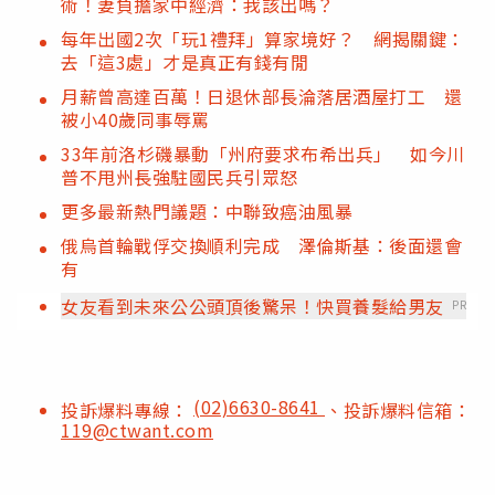
術！妻負擔家中經濟：我該出嗎？
每年出國2次「玩1禮拜」算家境好？ 網揭關鍵：
去「這3處」才是真正有錢有閒
月薪曾高達百萬！日退休部長淪落居酒屋打工 還
被小40歲同事辱罵
33年前洛杉磯暴動「州府要求布希出兵」 如今川
普不甩州長強駐國民兵引眾怒
更多最新熱門議題：中聯致癌油風暴
俄烏首輪戰俘交換順利完成 澤倫斯基：後面還會
有
女友看到未來公公頭頂後驚呆！快買養髮給男友
PR
(02)6630-8641
投訴爆料專線：
、投訴爆料信箱：
119@ctwant.com