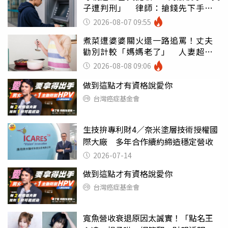
子遭判刑」 律師：搶錢先下手是
罪
2026-08-07 09:55
煮菜遭婆婆關火還一路追罵！丈夫
勸別計較「媽媽老了」 人妻超崩
潰：我像台傭
2026-08-08 09:06
做到這點才有資格說愛你
台灣癌症基金會
生技拚專利財4／奈米塗層技術授權國
際大廠 多年合作續約締造穩定營收
2026-07-14
做到這點才有資格說愛你
台灣癌症基金會
寬魚營收衰退原因太誠實！「點名王