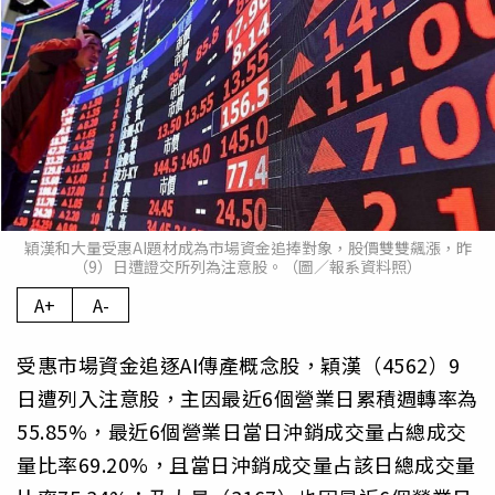
穎漢和大量受惠AI題材成為市場資金追捧對象，股價雙雙飆漲，昨
（9）日遭證交所列為注意股。（圖／報系資料照）
A+
A-
受惠市場資金追逐AI傳產概念股，穎漢（4562）9
日遭列入注意股，主因最近6個營業日累積週轉率為
55.85%，最近6個營業日當日沖銷成交量占總成交
量比率69.20%，且當日沖銷成交量占該日總成交量