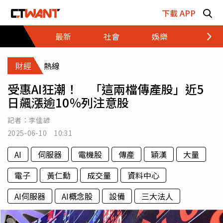
跳至主要內容區塊
下載 APP
最新
社會
娛樂
財經
財經
熱線
受惠AI狂潮！ 「這兩檔傳產股」近5
日飆漲逾10％列注意股
記者：
李佳諺
2025-06-10 10:31
AI
伺服器
電機股
傳產
穎漢
大量
電子
黃仁勳
成交量
資料中心
AI伺服器
AI概念股
設備
三大法人