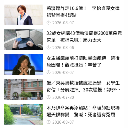
慈濟遭詐走10.6億！ 李怡貞曝女律
師背景提4疑點
2026-08-07
32歲女網購43億動漫周邊2000筆惡意
棄單 被捕急喊：壓力太大
2026-08-06
女主播鏡頭前打瞌睡畫面瘋傳 背後
原因曝！觀眾挺她：辛苦了
2026-08-07
獨／東吳男教授被瘋狂迷戀 女學生
寄信「分屍吃掉」30次騷擾！認罪免
關
2026-07-30
木乃伊命案再添疑點！命理師赴現場
遇天候驟變 驚喊：死者還有冤屈
2026-08-07