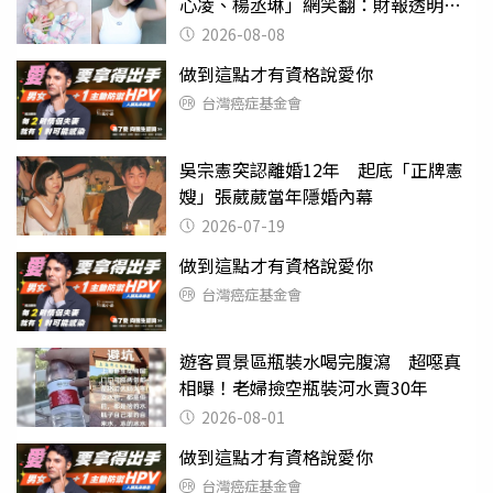
心凌、楊丞琳」網笑翻：財報透明度
滿分
2026-08-08
做到這點才有資格說愛你
台灣癌症基金會
吳宗憲突認離婚12年 起底「正牌憲
嫂」張葳葳當年隱婚內幕
2026-07-19
做到這點才有資格說愛你
台灣癌症基金會
遊客買景區瓶裝水喝完腹瀉 超噁真
相曝！老婦撿空瓶裝河水賣30年
2026-08-01
做到這點才有資格說愛你
台灣癌症基金會