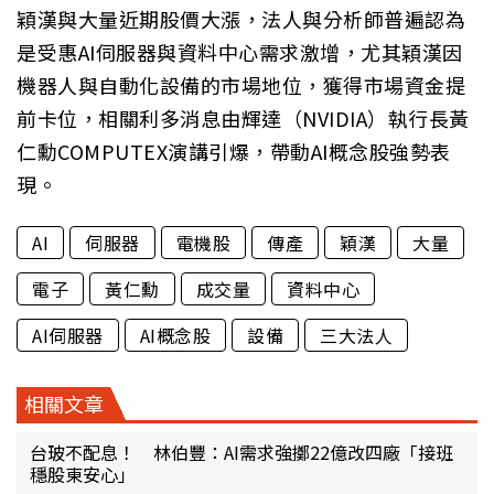
穎漢與大量近期股價大漲，法人與分析師普遍認為
是受惠AI伺服器與資料中心需求激增，尤其穎漢因
機器人與自動化設備的市場地位，獲得市場資金提
前卡位，相關利多消息由輝達（NVIDIA）執行長黃
仁勳COMPUTEX演講引爆，帶動AI概念股強勢表
現。
AI
伺服器
電機股
傳產
穎漢
大量
電子
黃仁勳
成交量
資料中心
AI伺服器
AI概念股
設備
三大法人
相關文章
󠀠台玻不配息！ 林伯豐：AI需求強擲22億改四廠「接班
穩股東安心」