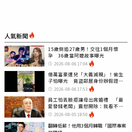
人氣新聞
15歲倒追27歲男！交往1個月懷
孕 36歲當阿嬤故事曝光
2026-08-06 17:04
億萬富豪遭兒「大義滅親」！偷生
子怕曝光 竟盜鄰居身份辦假證落
戶
2026-08-06 17:53
員工怕丟臉拒讓母出席婚禮 「最
愛發錢老闆」震怒開除：我看不起
你
2026-08-05 18:50
翻轉低薪！他用3個月轉職「國際專案