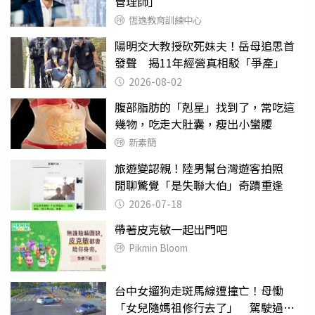
管理師」
恆逸教育訓練中心
陽明交大教授砍死妹夫！岳母追思首
發聲 揭11年經營真相駁「爭產」
2026-08-02
腹部脂肪的「剋星」找到了，常吃這
幾物，吃走大肚囊，瘦出小蠻腰
新素簡
旅遊變認親！陸男幫台灣遊客拍照
閒聊驚覺「是失聯大伯」奇蹟重逢
2026-07-18
帶著皮克敏一起出門吧
Pikmin Bloom
台中女遛狗走斑馬線遭撞亡！母慟
「女兒隨媽祖修行去了」 駕駛過失