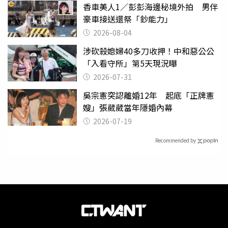
香車美人1／彭彭海邊秘境外拍 男伴
豪車接送還祭「鈔能力」
2026-08-04
涉砍殺媳婦40多刀收押！中和惡公公
「入看守所」第5天現況曝
2026-07-31
吳宗憲突認離婚12年 起底「正牌憲
嫂」張葳葳當年隱婚內幕
2026-07-19
Recommended by