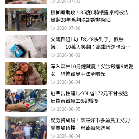
2026-07-31
檳榔攤助攻！85度C騎樓擺桌椅被告
檢翻28年舊判決認證非竊佔
2026-07-30
父親群組1句「8／8快到了」掀熱
議！ 10萬人笑翻：高鐵疏運也沒列
父親節
2026-08-02
深入森林10分鐘藏屍！父涉殺害9歲愛
女 恐怖藏屍手法全曝光
2026-08-04
逃票告性騷1／OL省172元不甘被逮
反控台鐵員工6度騷擾
2026-08-05
疑勞資糾紛！新莊好市多前員工持刀
登賣場頂樓 母苦勸急送醫
2026-08-04