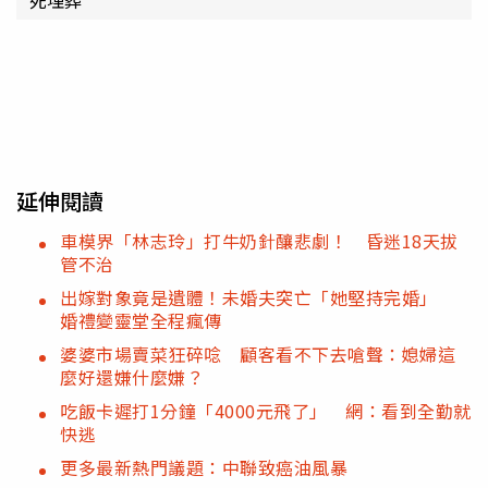
延伸閱讀
車模界「林志玲」打牛奶針釀悲劇！ 昏迷18天拔
管不治
出嫁對象竟是遺體！未婚夫突亡「她堅持完婚」
婚禮變靈堂全程瘋傳
婆婆市場賣菜狂碎唸 顧客看不下去嗆聲：媳婦這
麼好還嫌什麼嫌？
吃飯卡遲打1分鐘「4000元飛了」 網：看到全勤就
快逃
更多最新熱門議題：中聯致癌油風暴