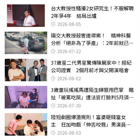
台大教授性騷擾2女研究生！不服解聘
2年爭4年 結局出爐
2026-08-05
陽交大教授殺害連襟案！ 精神科醫
分析「絕非為了爭產」：2年前就已言
行詭異
2026-07-22
37歲星二代男星驚傳陳屍家中！經紀
公司證實 2個月前才與父開演唱會
2026-08-02
3歲童玩搖搖馬遭陌生婦狠甩巴掌 瞎
扯「被罵吃屎」遭法官打臉判5月須入
監
2026-07-30
陸短劇圈爆潛規則！富婆砸錢當女
主 狂加吻戲「伸舌咬唇」男演員崩
潰
2026-08-03