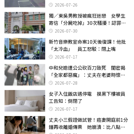
致死判9月
2026-07-26
獨／東吳男教授被瘋狂迷戀 女學生
寄信「分屍吃掉」30次騷擾！認罪免
關
2026-07-30
新竹音樂教室命案10天後復課！他批
「太冷血」 員工怒駁：閉上嘴
2026-07-17
中和兒媳遭公公砍百刀致死 閨密揭
「全家都惡魔」：丈夫在老婆時懷孕
摔東西
2026-07-28
女子入住飯店遇停電 摸黑下樓被員
工告知：倒閉了
2026-07-17
丈夫小三假證做試管！癌妻開庭前1分
鐘再收離婚傳票 她崩潰：比八點檔
還扯