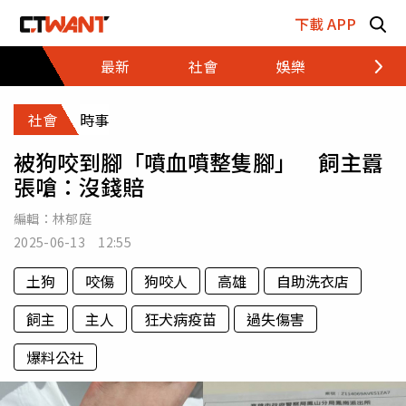
跳至主要內容區塊
下載 APP
最新
社會
娛樂
財經
社會
時事
被狗咬到腳「噴血噴整隻腳」 飼主囂
張嗆：沒錢賠
編輯：
林郁庭
2025-06-13 12:55
土狗
咬傷
狗咬人
高雄
自助洗衣店
飼主
主人
狂犬病疫苗
過失傷害
爆料公社