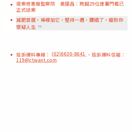
提案修憲廢監察院 黃國昌：跨越29位連署門檻已
正式送案
減肥首選，檸檬加它，堅持一週，腰細了，瘦到你
懷疑人生
PR
(02)6630-8641
投訴爆料專線：
、投訴爆料信箱：
119@ctwant.com