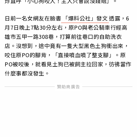
炸直呼「小心狗咬人！主人只會說沒錢賠」。
日前一名女網友在臉書
「爆料公社」發文
透露，6
月7日晚上7點30分左右，原PO與老公騎車行經高
雄市五甲一路308巷，打算前往巷口的自助洗衣
店。沒想到，途中竟有一隻大型黑色土狗衝出來，
咬住原PO的腳背，「直接噴血噴了整支腳」。原
PO被咬後，就看見土狗已被飼主拉回家，彷彿當作
什麼事都沒發生。