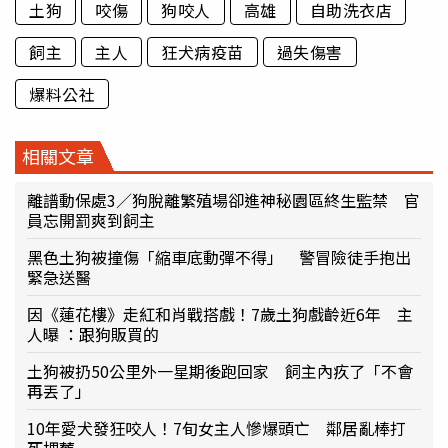
土狗
咬傷
狗咬人
高雄
自助洗衣店
飼主
主人
狂犬病疫苗
過失傷害
爆料公社
相關文章
離譜動保處3／狗脫離繁殖場卻進神秘園區終生監禁 官
員忘開罰爽到飼主
黑色土狗被撞傷「縮車底動彈不得」 警冒險徒手抱出
緊急送醫
因《蓮花樓》走紅和肖戰搭戲！7歲土狗戲齡近6年 主
人曝 ：跟狗販買的
土狗被扔50公里外一星期後跑回家 飼主內疚了「不會
再丟了」
10年愛犬發狂咬人！7旬女主人慘爆頭亡 鄰居亂棒打
死埋葬