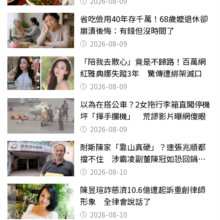
2026-08-09
省吃儉用40年存千萬！68歲嬤退休卻
崩潰後悔：有錢但沒時間了
2026-08-09
「陪我去散心」竟是不歸路！百萬網
紅雅典娜失蹤3年 驚傳遭綁架滅口
2026-08-09
以為在搭公車？2女拖行李箱直闖停機
坪「揮手攔機」 荒謬影片曝網傻眼
2026-08-09
耐斯陳家「靠山真硬」？連張兆順都
擋不住 涉霸凌副董陳冠如恐回鍋國
票證
2026-08-10
陳昱瑄詐慈濟10.6億遭起訴重創律師
形象 全律會說話了
2026-08-10