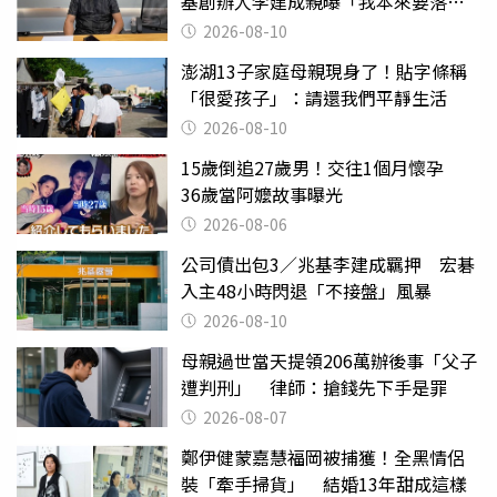
基創辦人李建成親曝「我本來要落
跑」
2026-08-10
澎湖13子家庭母親現身了！貼字條稱
「很愛孩子」：請還我們平靜生活
2026-08-10
15歲倒追27歲男！交往1個月懷孕
36歲當阿嬤故事曝光
2026-08-06
公司債出包3／兆基李建成羈押 宏碁
入主48小時閃退「不接盤」風暴
2026-08-10
母親過世當天提領206萬辦後事「父子
遭判刑」 律師：搶錢先下手是罪
2026-08-07
鄭伊健蒙嘉慧福岡被捕獲！全黑情侶
裝「牽手掃貨」 結婚13年甜成這樣