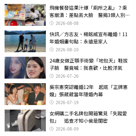
飛機餐發這果汁爆「廁所之亂」？乘
客崩潰：差點丟大臉 醫揭3類人別亂
喝
2026-08-08
快訊／方志友、楊銘威宣布離婚！11
年婚姻畫句點：永遠是家人
2026-08-10
24歲女做正顎手術變「地包天」鞋拔
子臉 醫竟喊：我喜歡，比較洋氣
2026-07-26
吳宗憲突認離婚12年 起底「正牌憲
嫂」張葳葳當年隱婚內幕
2026-07-19
女網購二手名牌包開箱驚見「失蹤愛
包」 追查才知小偷是閨密
2026-08-09