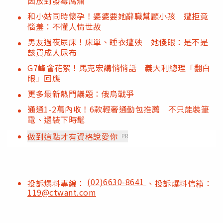
因放到發霉腐爛
和小姑同時懷孕！婆婆要她辭職幫顧小孩 遭拒竟
惱羞：不懂人情世故
男友過夜尿床！床單、睡衣遭殃 她傻眼：是不是
該買成人尿布
G7峰會花絮！馬克宏講悄悄話 義大利總理「翻白
眼」回應
更多最新熱門議題：俄烏戰爭
通通1-2萬內收！6款輕奢通勤包推薦 不只能裝筆
電、還裝下時髦
做到這點才有資格說愛你
PR
(02)6630-8641
投訴爆料專線：
、投訴爆料信箱：
119@ctwant.com