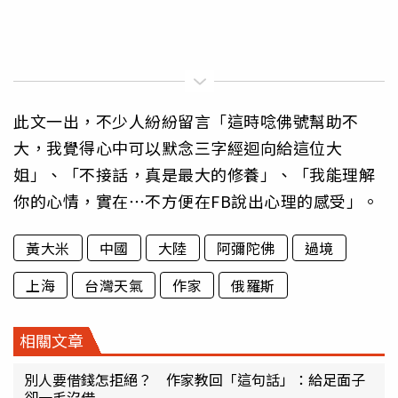
此文一出，不少人紛紛留言「這時唸佛號幫助不
大，我覺得心中可以默念三字經迴向給這位大
姐」、「不接話，真是最大的修養」、「我能理解
你的心情，實在⋯不方便在FB說出心理的感受」。
黃大米
中國
大陸
阿彌陀佛
過境
上海
台灣天氣
作家
俄羅斯
相關文章
別人要借錢怎拒絕？ 作家教回「這句話」：給足面子
卻一毛沒借