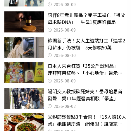
2026-08-09
陪伴8年竟非親孫？兒子車禍亡「祖父
母求驗DNA」 生母1反應陷僵局
2026-08-09
詐團新手法！女大生遠端打工「連領2
月薪水」仍被騙 5天慘噴50萬
2026-08-10
日本人來台狂買「35公斤戰利品」
連拜拜用紅盤、「小心地滑」告示牌
也帶回家
2026-08-09
陽明交大教授砍死妹夫！岳母追思首
發聲 揭11年經營真相駁「爭產」
2026-08-02
父親節聚餐點3千合菜！「15人擠10人
桌」她餓到崩潰 網傻眼：讓店家看
笑話