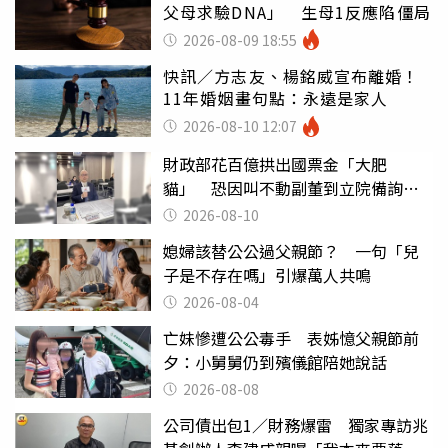
父母求驗DNA」 生母1反應陷僵局
2026-08-09 18:55
快訊／方志友、楊銘威宣布離婚！
11年婚姻畫句點：永遠是家人
2026-08-10 12:07
財政部花百億拱出國票金「大肥
貓」 恐因叫不動副董到立院備詢惹
議
2026-08-10
媳婦該替公公過父親節？ 一句「兒
子是不存在嗎」引爆萬人共鳴
2026-08-04
亡妹慘遭公公毒手 表姊憶父親節前
夕：小舅舅仍到殯儀館陪她說話
2026-08-08
公司債出包1／財務爆雷 獨家專訪兆