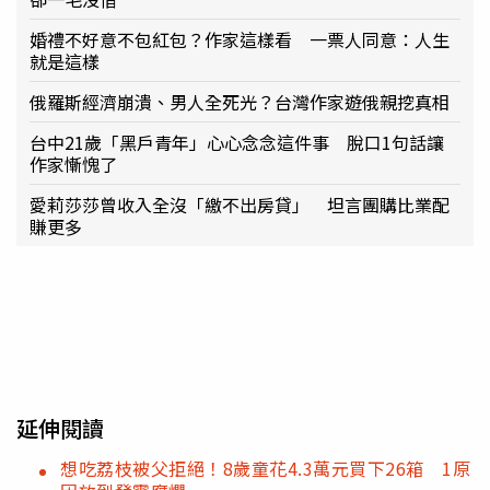
婚禮不好意不包紅包？作家這樣看 一票人同意：人生
就是這樣
俄羅斯經濟崩潰、男人全死光？台灣作家遊俄親挖真相
台中21歲「黑戶青年」心心念念這件事 脫口1句話讓
作家慚愧了
愛莉莎莎曾收入全沒「繳不出房貸」 坦言團購比業配
賺更多
延伸閱讀
想吃荔枝被父拒絕！8歲童花4.3萬元買下26箱 1原