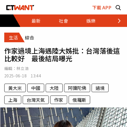
跳至主要內容區塊
下載 APP
最新
社會
娛樂
財經
生活
綜合
作家過境上海遇陸大姊批：台灣落後這
比較好 最後結局曝光
編輯：
林立浩
2025-06-18 13:44
黃大米
中國
大陸
阿彌陀佛
過境
上海
台灣天氣
作家
俄羅斯