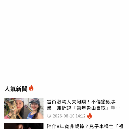
人氣新聞
當街激吻人夫阿翔！不倫戀毀事
業 謝忻認「當年咎由自取」罕吐
心聲
2026-08-10 14:12
陪伴8年竟非親孫？兒子車禍亡「祖