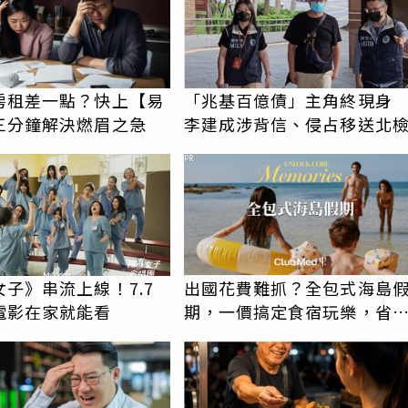
房租差一點？快上【易
「兆基百億債」主角終現
三分鐘解決燃眉之急
李建成涉背信、侵占移送北
PR
子》串流上線！7.7
出國花費難抓？全包式海島
電影在家就能看
期，一價搞定食宿玩樂，省
更省心！