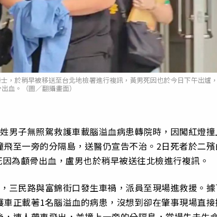
姓騎士，於稍早被移送至台北地檢署進行複訊，黃男死因也於今日下午出爐
骨出血。（圖／翻攝畫面）
盧姓男子無照駕救護車載腦溢血病患轉院時，因闖紅燈撞
撞飛至一旁的分隔島，送醫仍宣告不治。2日死者於二殯
死因為顱骨出血，盧男也於稍早被送往北檢進行複訊。
報，三民路與富錦街口發生車禍，派員至現場進救援。據
護車正載著1名腦溢血的病患，沒想到卻在肇事現場直接
後，連人帶車飛出，並撞上一旁的分隔島，當場失去生