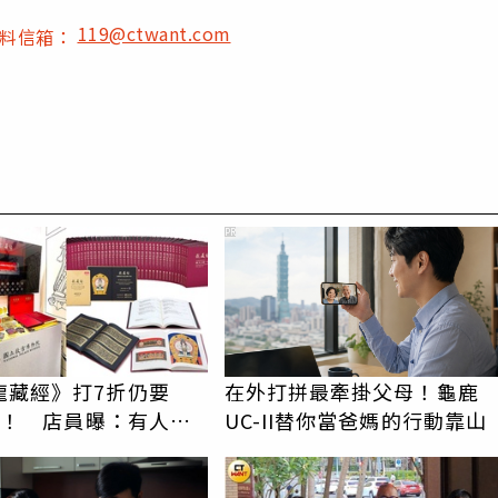
119@ctwant.com
爆料信箱：
PR
龍藏經》打7折仍要
在外打拼最牽掛父母！龜鹿
6萬！ 店員曝：有人原
UC-II替你當爸媽的行動靠山
萬付現購買