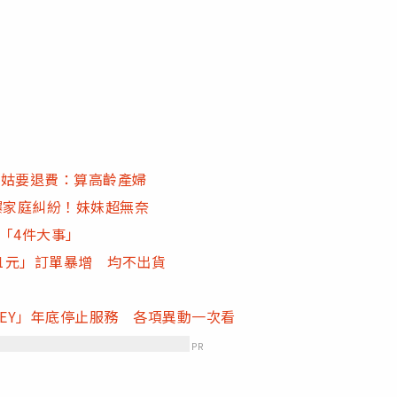
小姑要退費：算高齡產婦
爆家庭糾紛！妹妹超無奈
年「4件大事」
81元」訂單暴增 均不出貨
MONEY」年底停止服務 各項異動一次看
PR