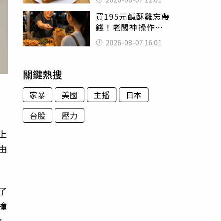
司」 半年後暴瘦
買195元鹹酥雞忘帶
嚇壞女兒
錢！老闆神操作
「倒找5元」 全網
2026-08-07 16:01
看哭：這就是台灣
關鍵熱搜
，
家暴
美國
主播
日本
台股
壓力
上
由
了
撞
命