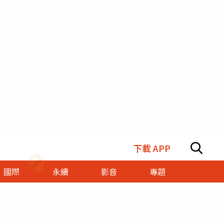
下載 APP
國際
永續
影音
專題