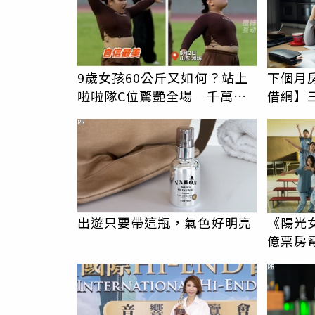
9歲女孩60公斤又如何？站上
下個月
啦啦隊C位驚艷全場 千萬網
借網】
友被圈粉
PR
出遊只要帶這瓶，氣色好明亮
《陽光女
億票房
PR