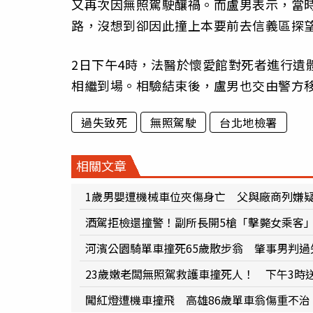
又再次因無照駕駛釀禍。而盧男表示，當
路，沒想到卻因此撞上本要前去信義區探
2日下午4時，法醫於懷愛館對死者進行遺
相繼到場。相驗結束後，盧男也交由警方
過失致死
無照駕駛
台北地檢署
相關文章
1歲男嬰遭機械車位夾傷身亡 父與廠商列嫌
酒駕拒檢還撞警！副所長開5槍「擊斃女乘客
河濱公園騎單車撞死65歲散步翁 肇事男判過
23歲嫩老闆無照駕救護車撞死人！ 下午3時
闖紅燈遭機車撞飛 高雄86歲單車翁傷重不治