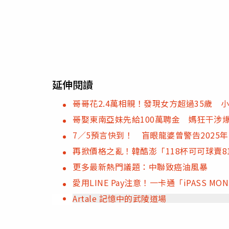
延伸閱讀
哥哥花2.4萬相親！發現女方超過35歲 
哥娶東南亞妹先給100萬聘金 媽狂干涉
7／5預言快到！ 盲眼龍婆曾警告2025
再掀價格之亂！韓酷澎「118杯可可球賣
更多最新熱門議題：中聯致癌油風暴
愛用LINE Pay注意！一卡通「iPASS 
Artale 記憶中的武陵道場