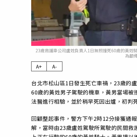
23歲救護車公司盧姓負責人1日無照撞死60歲的黃
為顱
A+
A-
台北市松山區1日發生死亡車禍，23歲的
60歲的黃姓男子駕駛的機車，黃男當場被
法醫進行相驗，並於稍早死因出爐，初判
回顧整起事件，警方下午2時12分接獲通
解，當時由23歲盧姓駕駛所駕駛的民間救
上正在行駛的60歲的黃姓騎士。黃男撞以