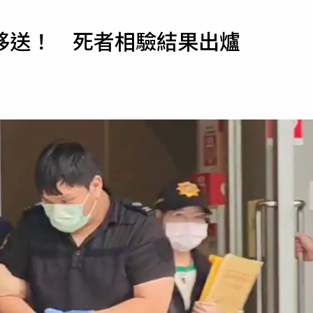
寵物
移送！ 死者相驗結果出爐
運勢
運動
梅酒