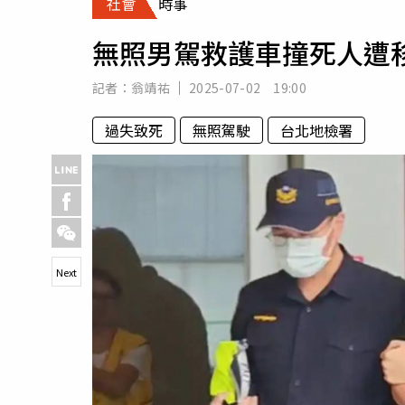
社會
時事
人物
汽車
無照男駕救護車撞死人遭
專欄
房產新勢力
記者：
翁靖祐
2025-07-02 19:00
過失致死
無照駕駛
台北地檢署
Next