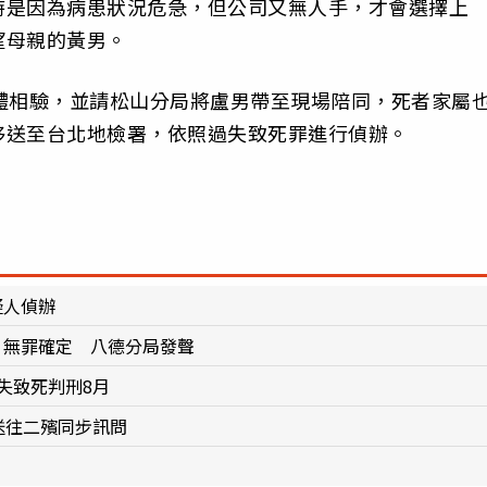
時是因為病患狀況危急，但公司又無人手，才會選擇上
望母親的黃男。
體相驗，並請松山分局將盧男帶至現場陪同，死者家屬
移送至台北地檢署，依照過失致死罪進行偵辦。
疑人偵辦
」無罪確定 八德分局發聲
失致死判刑8月
送往二殯同步訊問