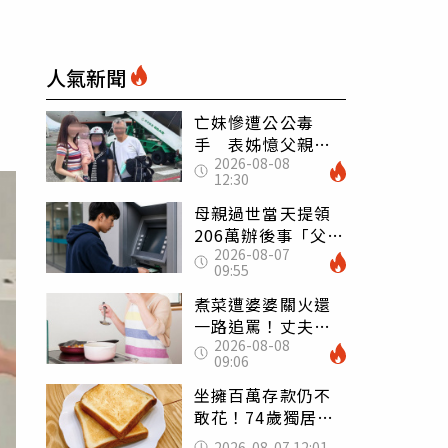
人氣新聞
亡妹慘遭公公毒
手 表姊憶父親節
2026-08-08
前夕：小舅舅仍到
12:30
殯儀館陪她說話
母親過世當天提領
206萬辦後事「父子
2026-08-07
遭判刑」 律師：
09:55
搶錢先下手是罪
煮菜遭婆婆關火還
一路追罵！丈夫勸
2026-08-08
別計較「媽媽老
09:06
了」 人妻超崩
潰：我像台傭
坐擁百萬存款仍不
敢花！74歲獨居翁
「1餐只吃1片吐
2026-08-07 12:01