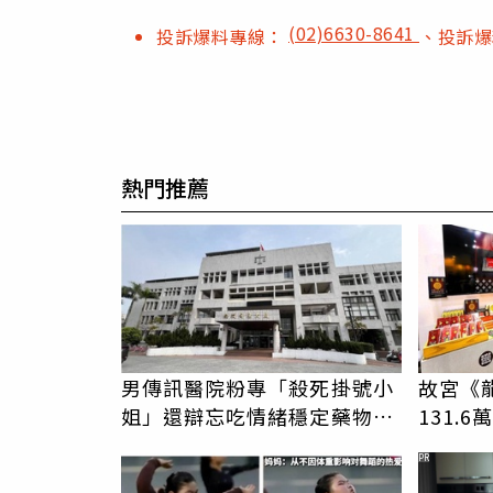
(02)6630-8641
投訴爆料專線：
、投訴
熱門推薦
男傳訊醫院粉專「殺死掛號小
故宮《
姐」還辯忘吃情緒穩定藥物
131.
下場曝光
價188
PR