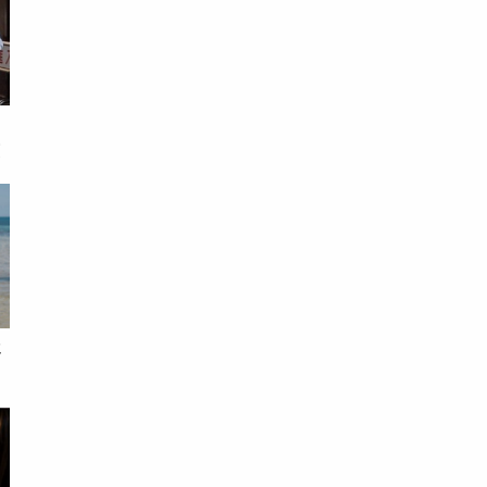
身
檢
假
錢