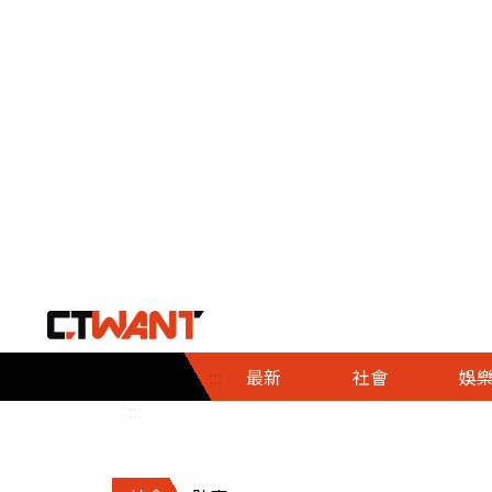
社會首頁
娛樂首頁
財經首頁
政
:::
最新
社會
娛
時事
即時
熱線
:::
直擊
大條
人物
調查
專題
３Ｃ