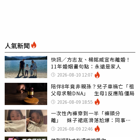
人氣新聞
快訊／方志友、楊銘威宣布離婚！
11年婚姻畫句點：永遠是家人
2026-08-10 12:07
陪伴8年竟非親孫？兒子車禍亡「祖
父母求驗DNA」 生母1反應陷僵局
2026-08-09 18:55
一次性內褲穿到一半「褲頭分
離」 妹子裙底滑落尬爆：同事全
看光
2026-08-09 22:46