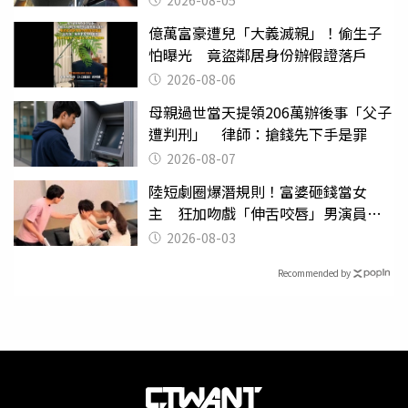
2026-08-05
億萬富豪遭兒「大義滅親」！偷生子
怕曝光 竟盜鄰居身份辦假證落戶
2026-08-06
母親過世當天提領206萬辦後事「父子
遭判刑」 律師：搶錢先下手是罪
2026-08-07
陸短劇圈爆潛規則！富婆砸錢當女
主 狂加吻戲「伸舌咬唇」男演員崩
潰
2026-08-03
Recommended by