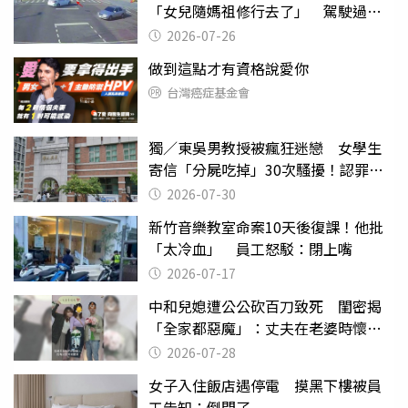
「女兒隨媽祖修行去了」 駕駛過失
致死判9月
2026-07-26
做到這點才有資格說愛你
台灣癌症基金會
獨／東吳男教授被瘋狂迷戀 女學生
寄信「分屍吃掉」30次騷擾！認罪免
關
2026-07-30
新竹音樂教室命案10天後復課！他批
「太冷血」 員工怒駁：閉上嘴
2026-07-17
中和兒媳遭公公砍百刀致死 閨密揭
「全家都惡魔」：丈夫在老婆時懷孕
摔東西
2026-07-28
女子入住飯店遇停電 摸黑下樓被員
工告知：倒閉了