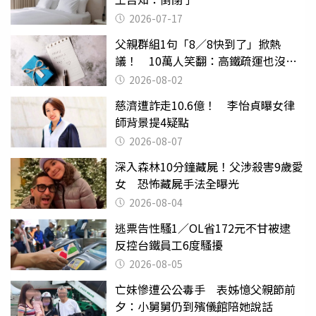
2026-07-17
父親群組1句「8／8快到了」掀熱
議！ 10萬人笑翻：高鐵疏運也沒列
父親節
2026-08-02
慈濟遭詐走10.6億！ 李怡貞曝女律
師背景提4疑點
2026-08-07
深入森林10分鐘藏屍！父涉殺害9歲愛
女 恐怖藏屍手法全曝光
2026-08-04
逃票告性騷1／OL省172元不甘被逮
反控台鐵員工6度騷擾
2026-08-05
亡妹慘遭公公毒手 表姊憶父親節前
夕：小舅舅仍到殯儀館陪她說話