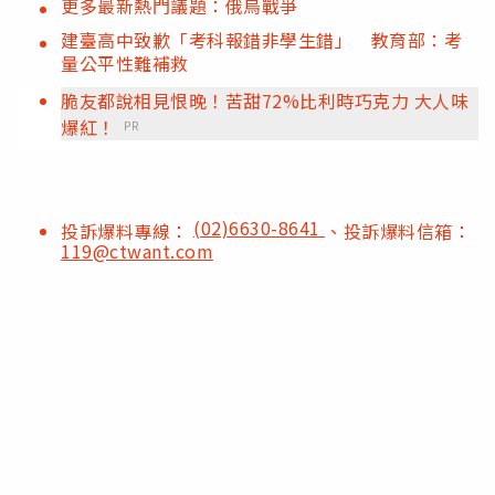
更多最新熱門議題：俄烏戰爭
建臺高中致歉「考科報錯非學生錯」 教育部：考
量公平性難補救
脆友都說相見恨晚！苦甜72%比利時巧克力 大人味
爆紅！
PR
(02)6630-8641
投訴爆料專線：
、投訴爆料信箱：
119@ctwant.com