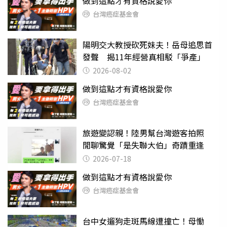
做到這點才有資格說愛你
台灣癌症基金會
陽明交大教授砍死妹夫！岳母追思首
發聲 揭11年經營真相駁「爭產」
2026-08-02
做到這點才有資格說愛你
台灣癌症基金會
旅遊變認親！陸男幫台灣遊客拍照
閒聊驚覺「是失聯大伯」奇蹟重逢
2026-07-18
做到這點才有資格說愛你
台灣癌症基金會
台中女遛狗走斑馬線遭撞亡！母慟