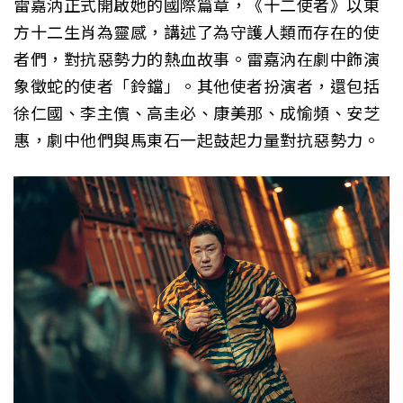
雷嘉汭正式開啟她的國際篇章，《十二使者》以東
方十二生肖為靈感，講述了為守護人類而存在的使
者們，對抗惡勢力的熱血故事。雷嘉汭在劇中飾演
象徵蛇的使者「鈴鐺」。其他使者扮演者，還包括
徐仁國、李主儐、高圭必、康美那、成愉頻、安芝
惠，劇中他們與馬東石一起鼓起力量對抗惡勢力。