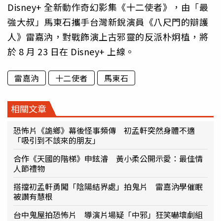
Disney+ 全新動作奇幻影集《十二使者》，由「最
強大叔」馬東石攜手台灣新銳演員《八尺門的辯護
人》雷嘉汭，對戰飾演上古邪靈的反派朴炯植，將
於 8 月 23 日在 Disney+ 上線。
雷嘉汭
十二使者
馬東石
相關文章
恐怖片《詭鄉》幕後怪事頻傳 初孟軒突然身體不適
「吸引到不該來的朋友」
合作《天國的階梯》申鉉濬 黃小柔公開示愛：最佳情
人節禮物
搭擋初孟軒勇闖「陰陽結界處」拍鬼片 雷嘉汭學催眠
被讚有慧根
台中鬼屋拍恐怖片 導演片場疑「中邪」狂笑嚇壞劇組