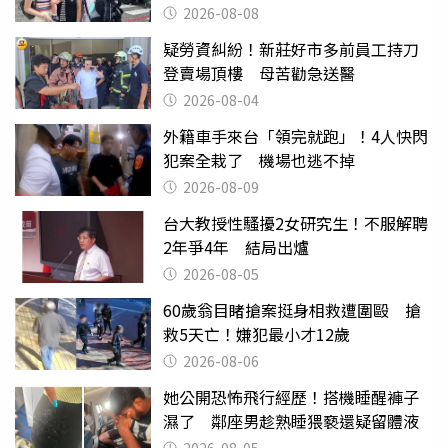
2026-08-08
疑勞資糾紛！新莊好市多前員工持刀
登賣場頂樓 母苦勸急送醫
2026-08-04
外籍車手來台「領完就跑」！4人快閃
犯案全栽了 機場也逃不掉
2026-08-09
台大教授性騷擾2女研究生！不服解聘
2年爭4年 結局出爐
2026-08-05
60歲翁目睹搶案挺身相救遭圍毆 搶
救5天亡！嫌犯最小才12歲
2026-08-06
她公開恐怖飛行經歷！搭機睡醒褲子
濕了 鄰座男趁熟睡猥褻還疑留體液