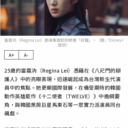
雷嘉汭（Regina Lei）飾演象徵蛇的使者「鈴鐺」。（圖／Disney+
提供）
A+
A-
25歲的雷嘉汭（Regina Lei）憑藉在《八尺門的辯
護人》中的亮眼表現，迅速崛起成為台灣新生代演
員中的焦點。她更朝國際發展，在備受期待的韓國
動作英雄鉅作《十二使者（TWELVE）》中擔綱要
角，與韓國票房巨星馬東石等一眾實力派演員同台
飆戲。