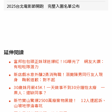
2025台北電影節開跑 完整入圍名單公布
延伸閱讀
富邦包包頭正妹球迷爆紅！IG曝光了 網友大讚：
有啦啦隊潛力
新店戲水意外釀2勇消殉職！溺斃陳男同行友人現
身 鞠躬道歉：對不起
30歲妹月薪45K！一天做事不到30分鐘怕太廢 一
票人：還缺同事？
新竹寶山驚爆2500萬廢棄物黑鏈！ 12人遭起訴、
山坡地慘淪毒坑