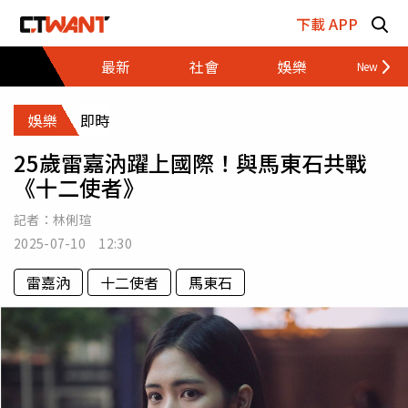
跳至主要內容區塊
下載 APP
最新
社會
娛樂
財經
娛樂
即時
25歲雷嘉汭躍上國際！與馬東石共戰
《十二使者》
記者：
林俐瑄
2025-07-10 12:30
雷嘉汭
十二使者
馬東石