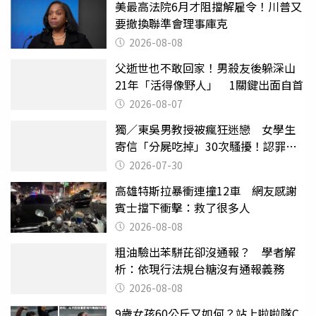
美最高法院6月才阻擋解雇令！川普又
要撤換聯準會理事庫克
2026-08-08
父逝世也不敢回家！男殺友後躲深山
21年「活得像野人」 1關鍵出面自首
2026-08-07
獨／東吳男教授被瘋狂迷戀 女學生
寄信「分屍吃掉」30次騷擾！認罪免
關
2026-07-30
高雄特斯拉暴衝連撞12車 網友感謝
賓士擋下衝擊：救了很多人
2026-08-08
粗油驗出苯駢芘卻沒通報？ 學者解
析：依現行法規台糖沒有通報義務
2026-08-08
9歲女孩60公斤又如何？站上啦啦隊C