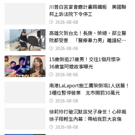
川普白宮宴會廳計畫踢鐵板 美國聯
邦上訴法院下令停工
2026-08-08
高雄欠到台北！長庚、榮總、部立醫
院都受害 「醫療暴力男」離譜紀錄
曝光
2026-08-06
15歲倒追27歲男！交往1個月懷孕
36歲當阿嬤故事曝光
2026-08-06
南港LaLaport施工鷹架倒塌1人送醫！
3櫃位暫停營業 北市開罰30萬元
2026-08-08
徐莉玲打破沉默談兒子身世！心碎揭
徐子翔輕生內幕：帶給我巨大哀傷
2026-08-08