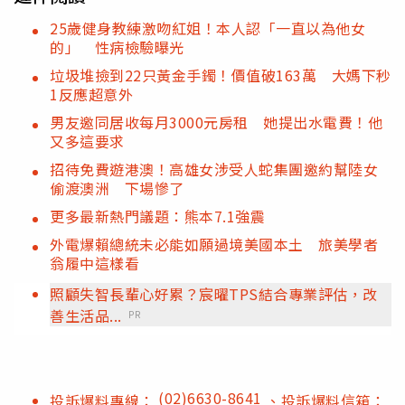
25歲健身教練激吻紅姐！本人認「一直以為他女
的」 性病檢驗曝光
垃圾堆撿到22只黃金手鐲！價值破163萬 大媽下秒
1反應超意外
男友邀同居收每月3000元房租 她提出水電費！他
又多這要求
招待免費遊港澳！高雄女涉受人蛇集團邀約幫陸女
偷渡澳洲 下場慘了
更多最新熱門議題：熊本7.1強震
外電爆賴總統未必能如願過境美國本土 旅美學者
翁履中這樣看
照顧失智長輩心好累？宸曜TPS結合專業評估，改
善生活品...
PR
(02)6630-8641
投訴爆料專線：
、投訴爆料信箱：