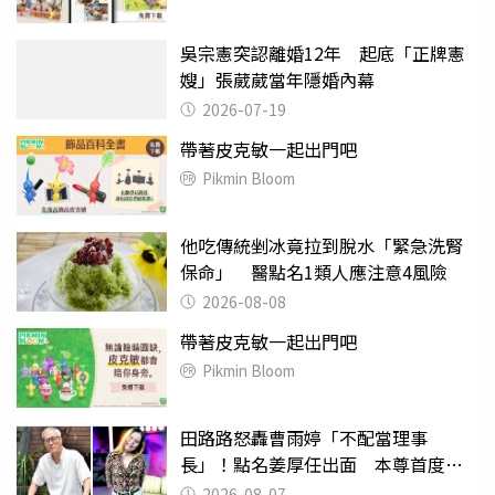
吳宗憲突認離婚12年 起底「正牌憲
嫂」張葳葳當年隱婚內幕
2026-07-19
帶著皮克敏一起出門吧
Pikmin Bloom
他吃傳統剉冰竟拉到脫水「緊急洗腎
保命」 醫點名1類人應注意4風險
2026-08-08
帶著皮克敏一起出門吧
Pikmin Bloom
田路路怒轟曹雨婷「不配當理事
長」！點名姜厚任出面 本尊首度回
應了
2026-08-07