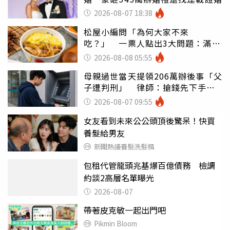
2026-08-07 18:38
松屋小編問「為何大家不來
吃？」 一票人點出3大問題：滿手
好牌打到爛
2026-08-08 05:55
母親過世當天提領206萬辦後事「父
子遭判刑」 律師：搶錢先下手是
罪
2026-08-07 09:55
女友看到未來公公頭頂後驚呆！快買
養髮給男友
新聞熱議養髮洗髮精
包租代管龍頭兆基爆百億債務 檢調
約談2高層名單曝光
2026-08-07
帶著皮克敏一起出門吧
Pikmin Bloom