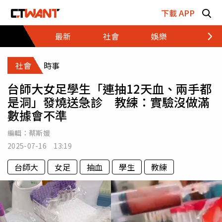
跳至主要內容區塊
下載 APP
最新
社會
娛樂
財經
社會
時事
台師大女足學生「連抽12天血、兩手都
是洞」發燒送急診 教練：實驗沒做滿
數據會不準
編輯：
蔡斯媛
2025-07-16 13:19
台師大
女足
抽血
學生
教練