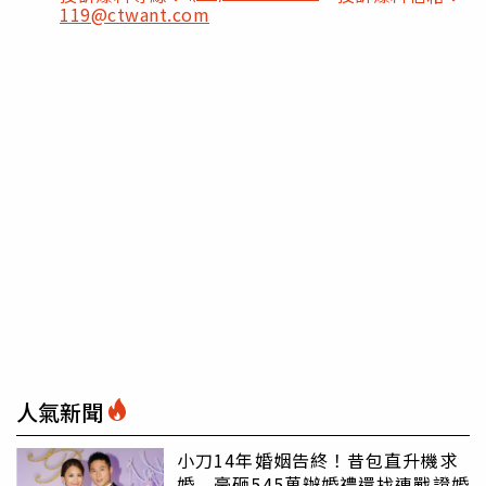
119@ctwant.com
人氣新聞
小刀14年婚姻告終！昔包直升機求
婚 豪砸545萬辦婚禮還找連戰證婚