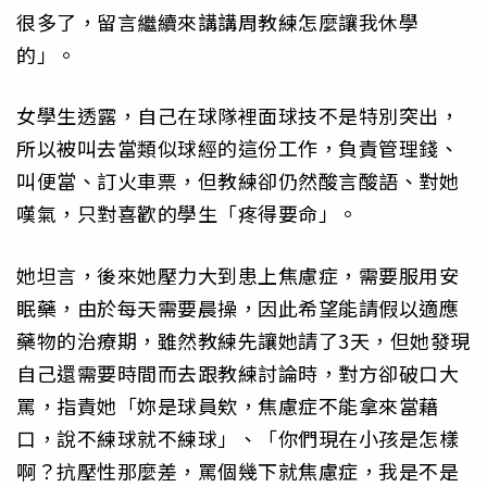
很多了，留言繼續來講講周教練怎麼讓我休學
的」。
女學生透露，自己在球隊裡面球技不是特別突出，
所以被叫去當類似球經的這份工作，負責管理錢、
叫便當、訂火車票，但教練卻仍然酸言酸語、對她
嘆氣，只對喜歡的學生「疼得要命」。
她坦言，後來她壓力大到患上焦慮症，需要服用安
眠藥，由於每天需要晨操，因此希望能請假以適應
藥物的治療期，雖然教練先讓她請了3天，但她發現
自己還需要時間而去跟教練討論時，對方卻破口大
罵，指責她「妳是球員欸，焦慮症不能拿來當藉
口，說不練球就不練球」、「你們現在小孩是怎樣
啊？抗壓性那麼差，罵個幾下就焦慮症，我是不是