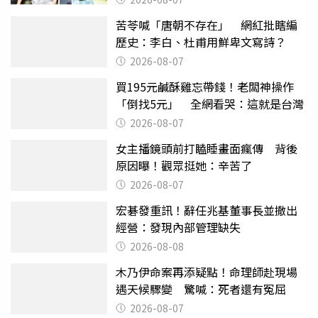
苦苓喊「唐朝不存在」 網紅批瞎編
歷史：李白、杜甫用鮮卑文寫詩？
2026-08-07
買195元鹹酥雞忘帶錢！老闆神操作
「倒找5元」 全網看哭：這就是台灣
2026-08-07
女主播鏡頭前打瞌睡畫面瘋傳 背後
原因曝！觀眾挺她：辛苦了
2026-08-07
宏碁發重訊！辭任兆基董事長並撤出
經營：發現內部管理缺失
2026-08-08
木乃伊命案再添疑點！命理師赴現場
遇天候驟變 驚喊：死者還有冤屈
2026-08-07