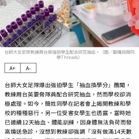
台師大女足隊教練周台英強迫學生配合研究抽血。（圖／翻攝自簡同
學Threads）
A+
A-
台師大女足隊爆出強迫學生「抽血換學分」醜聞，
教練周台英要脅隊員配合研究抽血，然而學校卻消
極處理。如今，簡姓同學在記者會上揭開教練和學
校的種種惡行，另一位受害女學生也透露，當時她
已連續12天抽血、體能訓練，因身體無法負荷而發
高燒送急診，沒想到教練卻強調「沒有做滿14天數