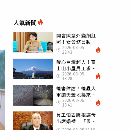
人氣新聞
開會照意外變網紅
照！女公務員妝容
2026-08-05
掀2千則留言 本人
22:43
怒嗆：化妝有錯嗎
暖心台灣超人！富
士山小屋員工求助
2026-08-05
「想活下去」 山
13:28
友狂背物資上山：
台灣真的是寶島
蝗害肆虐！蝗蟲大
軍鋪天蓋地襲來宛
2026-08-06
如末日 網驚：聖
13:41
經十災
員工怕丟臉拒讓母
出席婚禮 「最愛
發錢老闆」震怒開
2026-08-05 18:50