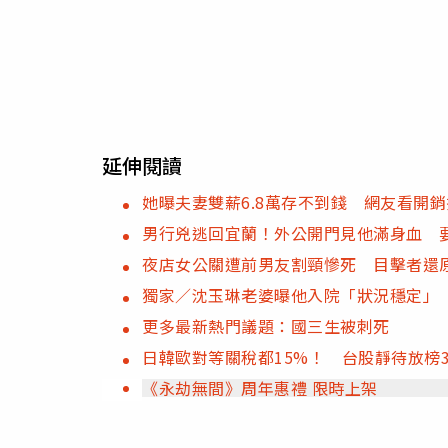
延伸閱讀
她曝夫妻雙薪6.8萬存不到錢 網友看開
男行兇逃回宜蘭！外公開門見他滿身血 
夜店女公關遭前男友割頸慘死 目擊者還
獨家／沈玉琳老婆曝他入院「狀況穩定」 
更多最新熱門議題：國三生被刺死
日韓歐對等關稅都15%！ 台股靜待放榜
《永劫無間》周年惠禮 限時上架