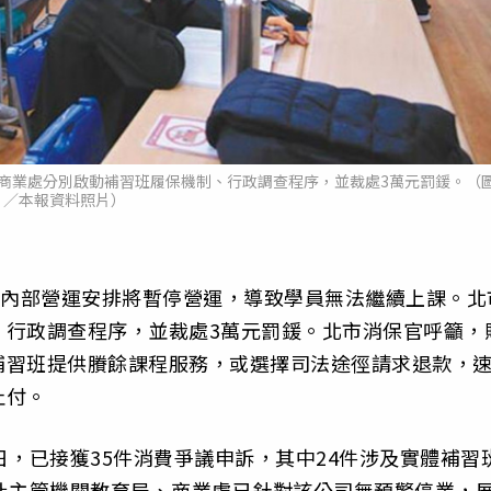
及商業處分別啟動補習班履保機制、行政調查程序，並裁處3萬元罰鍰。（
／本報資料照片）
因內部營運安排將暫停營運，導致學員無法繼續上課。北
、行政調查程序，並裁處3萬元罰鍰。北市消保官呼籲，
補習班提供賸餘課程服務，或選擇司法途徑請求退款，
止付。
日，已接獲35件消費爭議申訴，其中24件涉及實體補習
此主管機關教育局、商業處已針對該公司無預警停業，