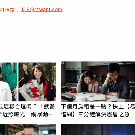
119@ctwant.com
爆料信箱：
PR
美成這樣合理嗎？「獸醫
下個月房租差一點？快上【
新近照曝光 網暴動：
借網】三分鐘解決燃眉之急
了她