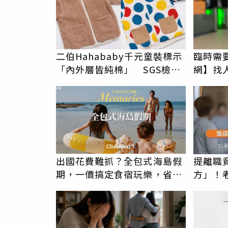
二伯Hahababy千元童裝標示
臨時需
「內外層皆純棉」 SGS檢測
網】找
證明：內裡100%聚酯纖維
PR
出國花費難抓？全包式海島假
提離職
期，一價搞定食宿玩樂，省錢
方」！
更省心！
爆料衝