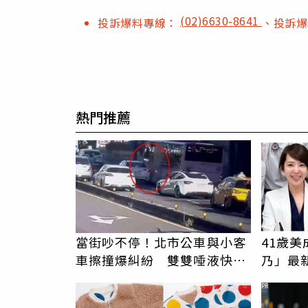
(02)6630-8641
投訴爆料專線：
、投訴
熱門推薦
當街吵不停！北市公車與小客
41歲
車擦撞爆糾紛 雙雙唾液快篩
乃」最
陽遭送辦
歲月忘
PR