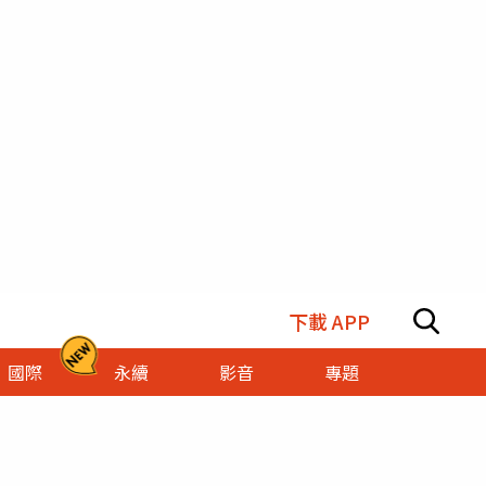
下載 APP
國際
永續
影音
專題