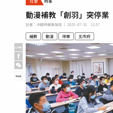
社會
時事
人物
汽車
動漫補教「創羽」突停業
專欄
房產新勢力
記者：
中國時報張珈瑄
2025-07-31 11:57
補教
動漫
停業
北市府
Next