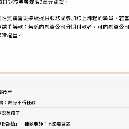
8日對該業者裁處3萬元罰鍰。
同性質補習班接續提供服務或參加線上課程的學員，若
申請爭議款；若係向融資公司分期付款者，可向融資公
保障權益。
部改革
實：終身不得任教
現況美瘋了
年份誤植」 補教老師：不影響答題