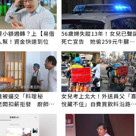
要小額週轉？上【易借
56歲婦失蹤13年！女兒已聲
人幫！資金快速到位
死亡宣告 她偷259元牛腱心
「復活了」
竟被逼交「料理秘
女兒考上北大！外送員父「
老闆扣薪拒發 廚師怒
悅藏不住」自費買飲料沿路
上熱搜
人 平台霸氣幫付學費