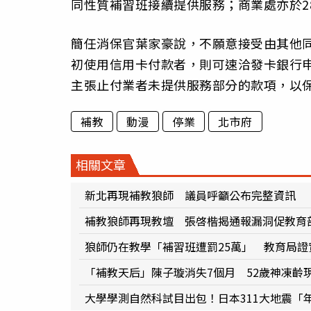
同性質補習班接續提供服務；商業處亦於2
簡任消保官葉家豪說，不願意接受由其他
初使用信用卡付款者，則可速洽發卡銀行
主張止付業者未提供服務部分的款項，以
補教
動漫
停業
北市府
相關文章
新北再現補教狼師 議員呼籲公布完整資訊
補教狼師再現教壇 張啓楷揭通報漏洞促教育
狼師仍在教學「補習班遭罰25萬」 教育局證
「補教天后」陳子璇消失7個月 52歲神凍齡
大學學測自然科試目出包！日本311大地震「