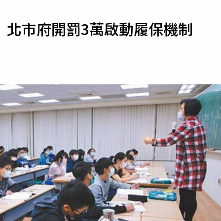
寵物
 北市府開罰3萬啟動履保機制
運勢
運動
梅酒