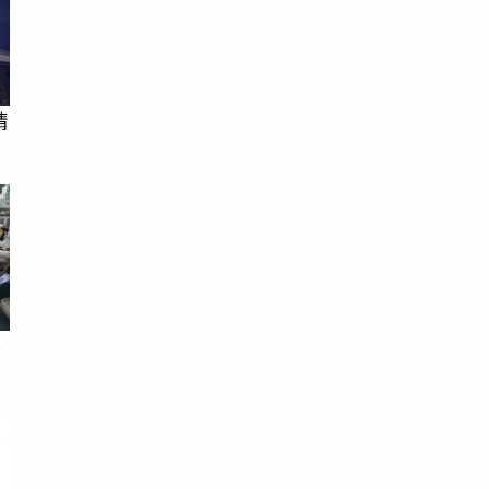
請
喜
送