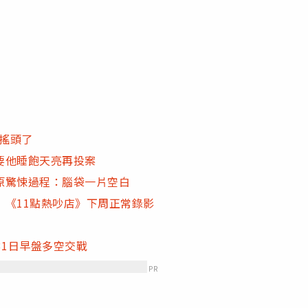
銷搖頭了
要他睡飽天亮再投案
原驚悚過程：腦袋一片空白
《11點熱吵店》下周正常錄影
31日早盤多空交戰
PR