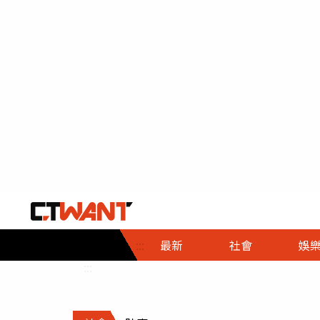
社會首頁
娛樂首頁
財經首頁
政
:::
最新
社會
娛
時事
即時
熱線
:::
直擊
大條
人物
調查
專題
３Ｃ