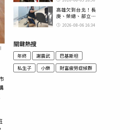
除：我看不起你
高雄欠到台北！長
庚、榮總、部立醫
院都受害 「醫療
2026-08-06 16:34
暴力男」離譜紀錄
曝光
關鍵熱搜
圖
年終
謝震武
巴基斯坦
私生子
小樂
財富疲勞症候群
市
購
速
班
展