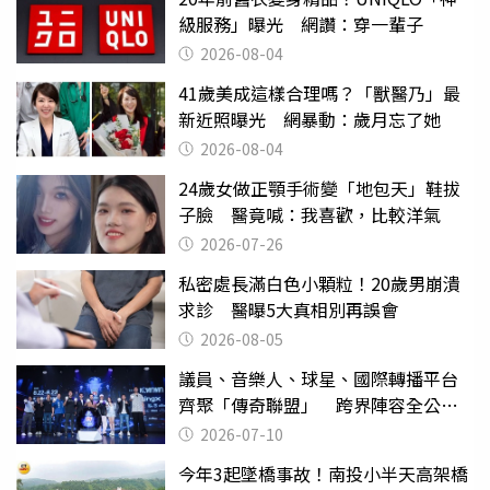
級服務」曝光 網讚：穿一輩子
2026-08-04
41歲美成這樣合理嗎？「獸醫乃」最
新近照曝光 網暴動：歲月忘了她
2026-08-04
24歲女做正顎手術變「地包天」鞋拔
子臉 醫竟喊：我喜歡，比較洋氣
2026-07-26
私密處長滿白色小顆粒！20歲男崩潰
求診 醫曝5大真相別再誤會
2026-08-05
議員、音樂人、球星、國際轉播平台
齊聚「傳奇聯盟」 跨界陣容全公
開 劍指亞洲新傳奇聯賽
2026-07-10
今年3起墜橋事故！南投小半天高架橋