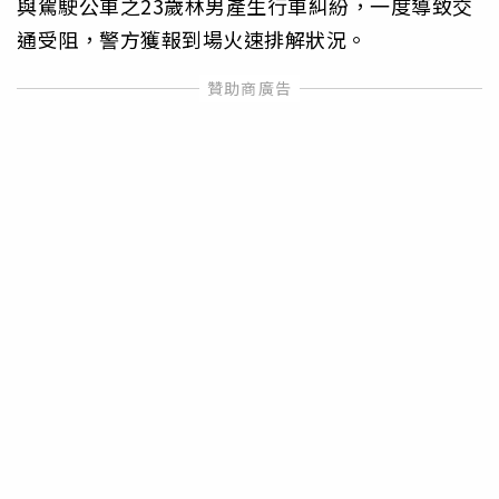
與駕駛公車之23歲林男產生行車糾紛，一度導致交
通受阻，警方獲報到場火速排解狀況。