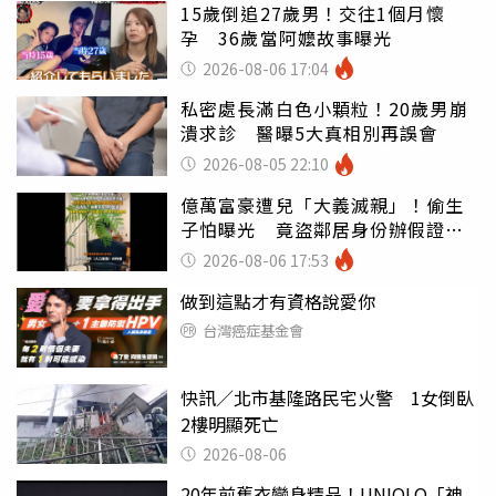
15歲倒追27歲男！交往1個月懷
孕 36歲當阿嬤故事曝光
2026-08-06 17:04
私密處長滿白色小顆粒！20歲男崩
潰求診 醫曝5大真相別再誤會
2026-08-05 22:10
億萬富豪遭兒「大義滅親」！偷生
子怕曝光 竟盜鄰居身份辦假證落
戶
2026-08-06 17:53
做到這點才有資格說愛你
台灣癌症基金會
快訊／北市基隆路民宅火警 1女倒臥
2樓明顯死亡
2026-08-06
20年前舊衣變身精品！UNIQLO「神