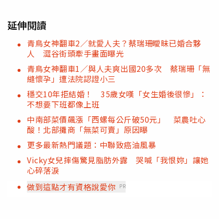
延伸閱讀
青鳥女神翻車2／就愛人夫？蔡瑞珊曖昧已婚合夥
人 澀谷街頭牽手畫面曝光
青鳥女神翻車1／與人夫爽出國20多次 蔡瑞珊「無
縫懷孕」遭法院認證小三
穩交10年拒結婚！ 35歲女嘆「女生婚後很慘」：
不想要下班都像上班
中南部菜價飆漲「西螺每公斤破50元」 菜農吐心
酸！北部攤商「無菜可賣」原因曝
更多最新熱門議題：中聯致癌油風暴
Vicky女兒摔傷驚見脂肪外露 哭喊「我恨妳」讓她
心碎落淚
做到這點才有資格說愛你
PR