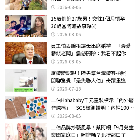
2026-08-06
15歲倒追27歲男！交往1個月懷孕
36歲當阿嬤故事曝光
2026-08-06
員工怕丟臉拒讓母出席婚禮 「最愛
發錢老闆」震怒開除：我看不起你
2026-08-05
旅遊變認親！陸男幫台灣遊客拍照
閒聊驚覺「是失聯大伯」奇蹟重逢
2026-07-18
二伯Hahababy千元童裝標示「內外層
皆純棉」 SGS檢測證明：內裡100%
聚酯纖維
2026-08-05
二伯品牌抄襲風暴！蔡阿嘎「9月兒童
樂園家庭日」照辦嗎？北捷鬆口了