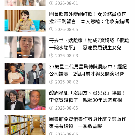
2026-08-01
開會照意外變網紅照！女公務員妝容
掀2千則留言 本人怒嗆：化妝有錯嗎
2026-08-05
哥去世、嫂離家！她成7寶媽認「很難
一碗水端平」 忍痛委屈親生女兒
2026-08-03
37歲星二代男星驚傳陳屍家中！經紀
公司證實 2個月前才與父開演唱會
2026-08-02
酸周星馳「沒朋友、沒兒女」挨轟！
李修賢道歉了 親揭30年恩怨真相
2026-08-05
圖書館免費借書作者賺什麼？菜販作
家揭有錢領 一季收益曝
2026-08-06