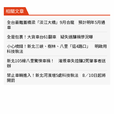
相關文章
全台最難蓋橋梁「淡江大橋」9月合龍 預計明年5月通
車
全是包裹！大貨車台61翻車 疑失速釀禍慘況曝
小心噴錢！新北三峽、樹林、八里「這4路口」 明啟用
科技執法
新北105線八里驚悚車禍！ 灌漿車失控釀2死肇事者送
辦
禁止車輛進入！新北河濱增5處科技執法 8／10日起將
開罰