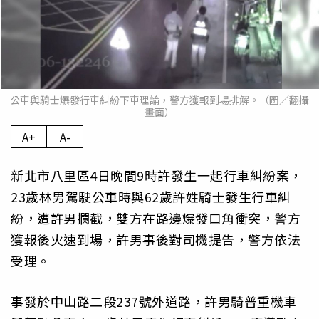
公車與騎士爆發行車糾紛下車理論，警方獲報到場排解。（圖／翻攝
畫面）
A+
A-
新北市八里區4日晚間9時許發生一起行車糾紛案，
23歲林男駕駛公車時與62歲許姓騎士發生行車糾
紛，遭許男攔截，雙方在路邊爆發口角衝突，警方
獲報後火速到場，許男事後對司機提告，警方依法
受理。
事發於中山路二段237號外道路，許男騎普重機車