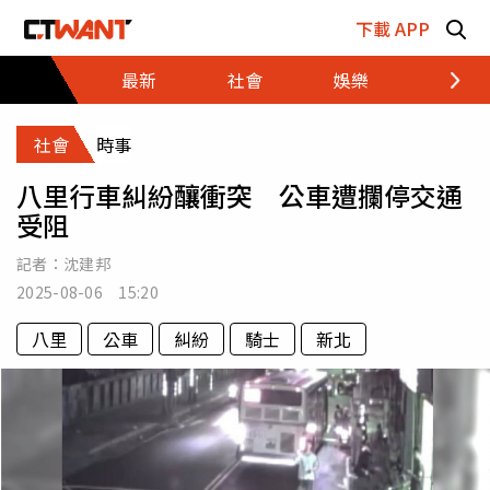
跳至主要內容區塊
下載 APP
最新
社會
娛樂
財經
社會
時事
八里行車糾紛釀衝突 公車遭攔停交通
受阻
記者：
沈建邦
2025-08-06 15:20
八里
公車
糾紛
騎士
新北