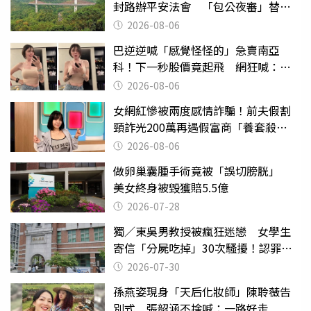
封路辦平安法會 「包公夜審」替亡
魂伸冤
2026-08-06
巴逆逆喊「感覺怪怪的」急賣南亞
科！下一秒股價竟起飛 網狂喊：大V
天龍
2026-08-06
女網紅慘被兩度感情詐騙！前夫假割
頸詐光200萬再遇假富商「養套殺
2000萬」
2026-08-06
做卵巢囊腫手術竟被「誤切膀胱」
美女終身被毀獲賠5.5億
2026-07-28
獨／東吳男教授被瘋狂迷戀 女學生
寄信「分屍吃掉」30次騷擾！認罪免
關
2026-07-30
孫燕姿現身「天后化妝師」陳聆薇告
別式 張韶涵不捨喊：一路好走