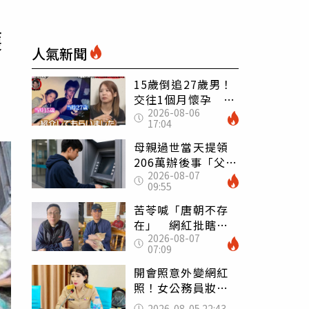
護
人氣新聞
15歲倒追27歲男！
交往1個月懷孕 36
2026-08-06
歲當阿嬤故事曝光
17:04
母親過世當天提領
206萬辦後事「父子
2026-08-07
遭判刑」 律師：
09:55
搶錢先下手是罪
苦苓喊「唐朝不存
在」 網紅批瞎編
2026-08-07
歷史：李白、杜甫
07:09
用鮮卑文寫詩？
開會照意外變網紅
照！女公務員妝容
掀2千則留言 本人
2026-08-05 22:43