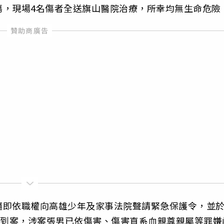
傷，現場4名傷者全送旗山醫院治療，所幸均無生命危險
隨即依職權向高雄少年及家事法院聲請緊急保護令，並
行到案，涉案張男已依傷害、傷害直系血親尊親屬等罪嫌