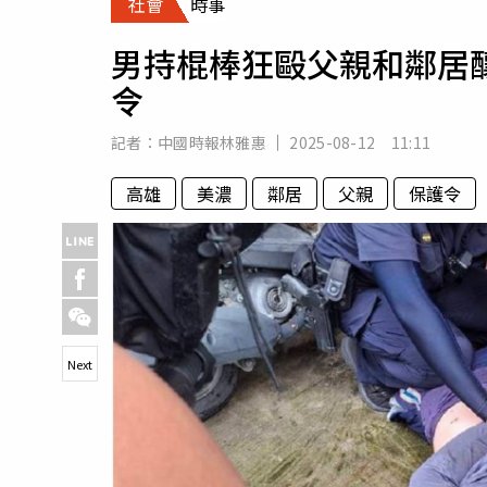
社會
時事
人物
汽車
男持棍棒狂毆父親和鄰居
專欄
令
房產新勢力
記者：
中國時報林雅惠
2025-08-12 11:11
高雄
美濃
鄰居
父親
保護令
Next