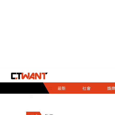
社會首頁
娛樂首頁
財經首頁
政
:::
最新
社會
娛
時事
即時
熱線
:::
直擊
大條
人物
調查
專題
３Ｃ