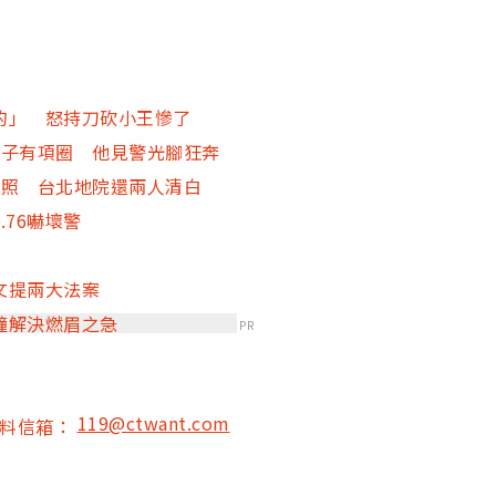
的」 怒持刀砍小王慘了
脖子有項圈 他見警光腳狂奔
裸照 台北地院還兩人清白
76嚇壞警
文提兩大法案
鐘解決燃眉之急
PR
119@ctwant.com
爆料信箱：