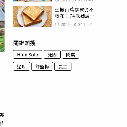
怒嗆：化妝有錯嗎
坐擁百萬存款仍不
敢花！74歲獨居翁
「1餐只吃1片吐
2026-08-07 12:01
司」 半年後暴瘦
嚇壞女兒
關鍵熱搜
Hlun Solo
死因
隋棠
過世
許聖梅
員工
護
鄭
鄰