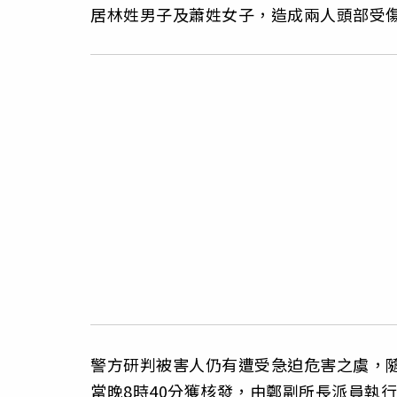
居林姓男子及蕭姓女子，造成兩人頭部受
警方研判被害人仍有遭受急迫危害之虞，
當晚8時40分獲核發，由鄭副所長派員執