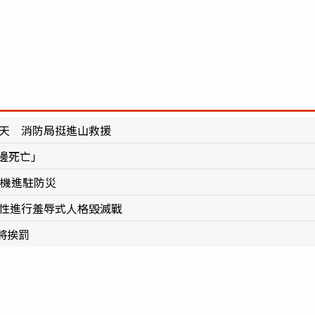
0天 消防局挺進山救援
邊死亡」
電機進駐防災
女性進行羞辱式人格毀滅戰
將挨罰