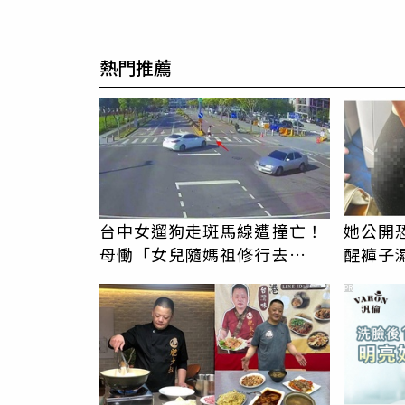
熱門推薦
台中女遛狗走斑馬線遭撞亡！
她公開
母慟「女兒隨媽祖修行去
醒褲子
了」 駕駛過失致死判9月
褻還疑
PR