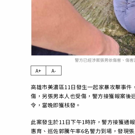
警方已經涉案張男依傷害、傷害
A+
A-
高雄市美濃區11日發生一起家暴攻擊事件
傷，另張男本人也受傷，警方接獲報案後
令，當晚即獲核發。
此案發生於11日下午1時許，警方接獲通
惠育、巡佐郭騰午率6名警力到場，發現