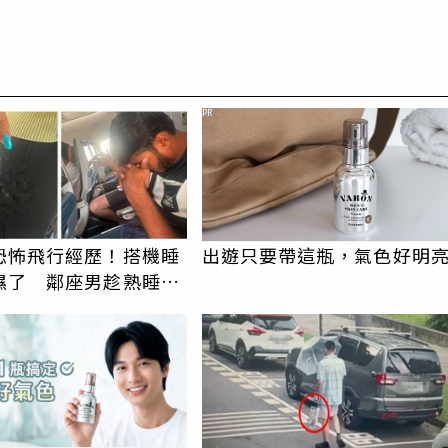
PR
恐怖飛行經歷！搭機睡
出遊只要帶這瓶，氣色好明
濕了 鄰座男趁熟睡猥
留體液