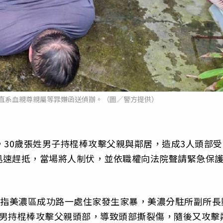
直系血親尊親屬等罪嫌函送偵辦。（圖／警方提供）
，30歲張姓男子持棍棒攻擊父親與鄰居，造成3人頭部受
迅速趕抵，當場將人制伏，並依職權向法院聲請緊急保
報指美濃區成功路一處住家發生家暴，美濃分駐所副所長
張男持棍棒攻擊父親頭部，導致頭部撕裂傷，隨後又攻擊