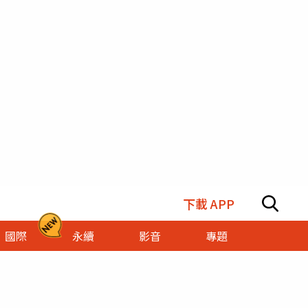
下載 APP
國際
永續
影音
專題