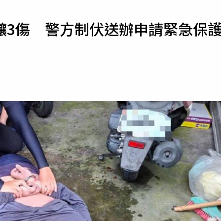
寵物
釀3傷 警方制伏送辦申請緊急保
運勢
運動
梅酒