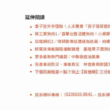
延伸閱讀
妻子宮外孕墮胎！人夫驚覺「孩子是鄰居
移工賣狗肉1／直擊出售活體狗肉！小黑
訟棍網紅2／律師劉韋廷遭誣指迷姦、拍
醉駕貨車衝路阻撞斷路燈 基隆男子酒測0.
更多最新熱門議題：中聯致癌油風暴
完善事前防災、事後救災 林俊憲與郭國
下個月房租差一點？快上【易借網】三分
(02)6630-8641
投訴爆料專線：
、投訴