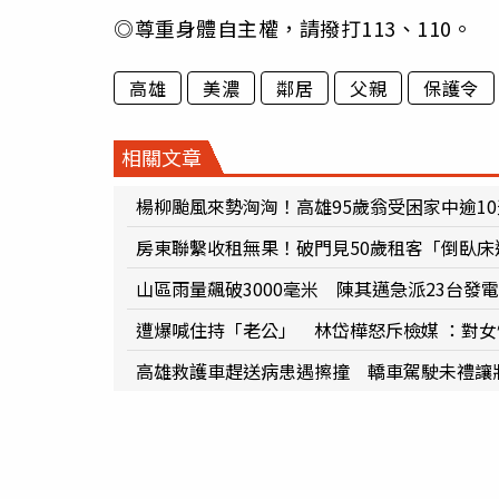
◎尊重身體自主權，請撥打113、110。
高雄
美濃
鄰居
父親
保護令
相關文章
楊柳颱風來勢洶洶！高雄95歲翁受困家中逾1
房東聯繫收租無果！破門見50歲租客「倒臥床
山區雨量飆破3000毫米 陳其邁急派23台發
遭爆喊住持「老公」 林岱樺怒斥檢媒 ：對
高雄救護車趕送病患遇擦撞 轎車駕駛未禮讓