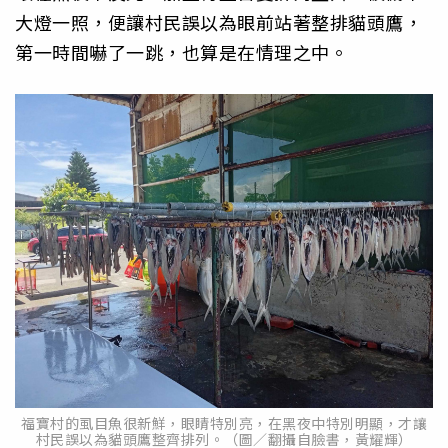
大燈一照，便讓村民誤以為眼前站著整排貓頭鷹，
第一時間嚇了一跳，也算是在情理之中。
福寶村的虱目魚很新鮮，眼睛特別亮，在黑夜中特別明顯，才讓
村民誤以為貓頭鷹整齊排列。（圖／翻攝自臉書，黃耀輝）