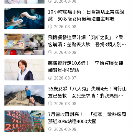
滿分
2026-08-08
10小時腦瘤手術！日醫誤切正常腦組
織 50多歲女術後無法自主呼吸
2026-08-08
飛機餐發這果汁爆「廁所之亂」？乘
客崩潰：差點丟大臉 醫揭3類人別亂
喝
2026-08-08
慈濟遭詐走10.6億！ 李怡貞曝女律
師背景提4疑點
2026-08-07
55歲女攀「八大秀」失聯4天！同行山
友已獲救 女兒急求助：剩我媽媽還
沒找到
2026-08-08
7月營收再創高！ 「這家」散熱廠周
漲近30%站穩4000大關
2026-08-08