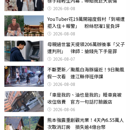
徐子翔輕生內幕：帶給我巨大哀傷
2026-08-08
YouTuber花19萬開箱度假村「到場遭
拒入住＋報警」 粉絲怒灌1星負評
2026-08-08
母親過世當天提領206萬辦後事「父子
遭判刑」 律師：搶錢先下手是罪
2026-08-07
不斷更新／颱風白海豚逼近！9日颱風
假一次看 連江縣停班停課
2026-08-08
「車是我的、油也是我的」睡車竟被
收住宿費 官方一句話打臉飯店
2026-08-06
熊本強震重創觀光業！4天內6.55萬人
次取消訂房 損失逾4億台幣