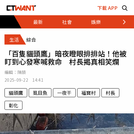
跳至主要內容區塊
下載 APP
最新
社會
娛樂
財經
生活
綜合
「百隻貓頭鷹」暗夜瞪眼排排站！他被
盯到心發寒喊救命 村長揭真相笑爛
編輯：
陳頡
2025-09-22 14:41
貓頭鷹
虱目魚
一夜干
福寶村
村長
彰化