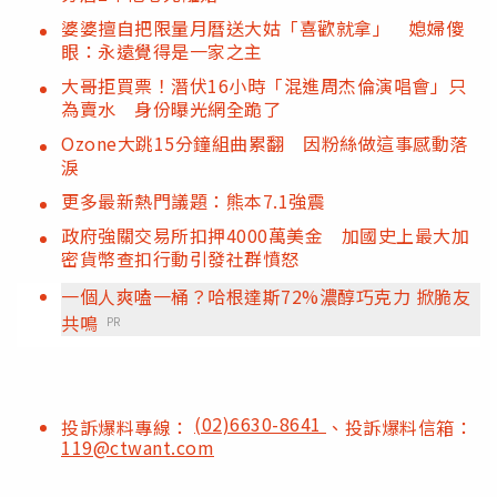
婆婆擅自把限量月曆送大姑「喜歡就拿」 媳婦傻
眼：永遠覺得是一家之主
大哥拒買票！潛伏16小時「混進周杰倫演唱會」只
為賣水 身份曝光網全跪了
Ozone大跳15分鐘組曲累翻 因粉絲做這事感動落
淚
更多最新熱門議題：熊本7.1強震
政府強關交易所扣押4000萬美金 加國史上最大加
密貨幣查扣行動引發社群憤怒
一個人爽嗑一桶？哈根達斯72%濃醇巧克力 掀脆友
共鳴
PR
(02)6630-8641
投訴爆料專線：
、投訴爆料信箱：
119@ctwant.com