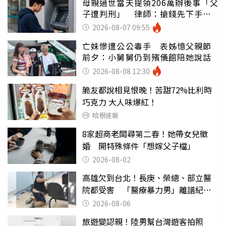
母親過世當天提領206萬辦後事「父
子遭判刑」 律師：搶錢先下手是
罪
2026-08-07 09:55
亡妹慘遭公公毒手 表姊憶父親節
前夕：小舅舅仍到殯儀館陪她說話
2026-08-08 12:30
脆友都說相見恨晚！苦甜72%比利時
巧克力 大人味爆紅！
哈根達斯
8家超商老闆尋第二春！她帶女兒徵
婚 開特殊條件「想嫁父子檔」
2026-08-02
高雄欠到台北！長庚、榮總、部立醫
院都受害 「醫療暴力男」離譜紀錄
曝光
2026-08-06
旅遊變認親！陸男幫台灣遊客拍照