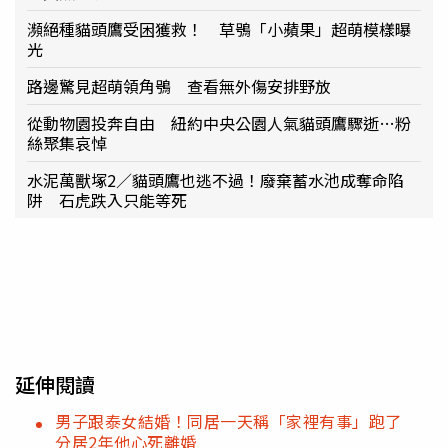
瀕絕種貓頭鷹受困獲救！ 草鴞「小蘋果」超萌模樣曝
光
路邊驚見超萌領角鴞 查看無外傷安排野放
從動物園投奔自由 紐約中央公園人氣貓頭鷹驟逝…粉
絲聚集哀悼
水泥萬獸塚2／貓頭鷹也逃不過！廢棄蓄水池成奪命陷
阱 石虎跌入只能等死
延伸閱讀
男子跟泰女結婚！同居一天稱「家裡有事」跑了
分居2年他心死離婚