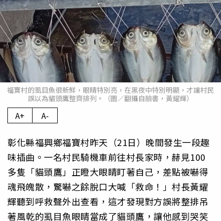
福寶村的虱目魚很新鮮，眼睛特別亮，在黑夜中特別明顯，才讓村民
誤以為貓頭鷹整齊排列。（圖／翻攝自臉書，黃耀輝）
A+
A-
彰化縣福興鄉福寶村昨天（21日）晚間發生一段趣
味插曲。一名村民騎機車前往村長家時，赫見100
多隻「貓頭鷹」正瞪大眼睛盯著自己，差點被嚇得
魂飛魄散，驚嚇之餘脫口大喊「救命！」村長黃耀
輝聽到呼救聲外出查看，這才發現對方誤將整排吊
著風乾的虱目魚眼睛當成了貓頭鷹，讓他感到哭笑