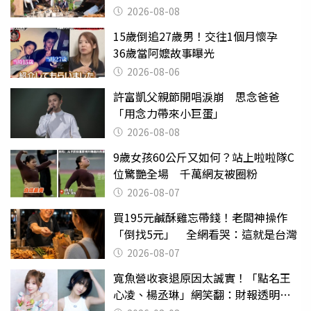
2026-08-08
15歲倒追27歲男！交往1個月懷孕
36歲當阿嬤故事曝光
2026-08-06
許富凱父親節開唱淚崩 思念爸爸
「用念力帶來小巨蛋」
2026-08-08
9歲女孩60公斤又如何？站上啦啦隊C
位驚艷全場 千萬網友被圈粉
2026-08-07
買195元鹹酥雞忘帶錢！老闆神操作
「倒找5元」 全網看哭：這就是台灣
2026-08-07
寬魚營收衰退原因太誠實！「點名王
心凌、楊丞琳」網笑翻：財報透明度