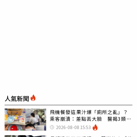
人氣新聞
飛機餐發這果汁爆「廁所之亂」？
乘客崩潰：差點丟大臉 醫揭3類人
別亂喝
2026-08-08 15:53