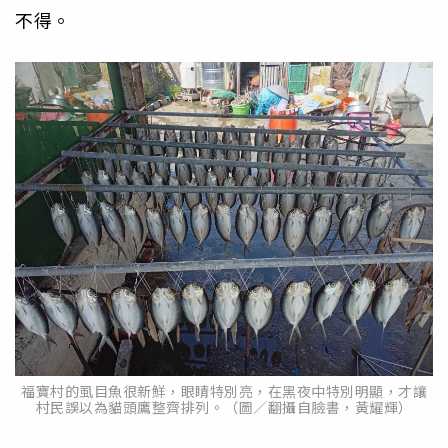
不得。
福寶村的虱目魚很新鮮，眼睛特別亮，在黑夜中特別明顯，才讓
村民誤以為貓頭鷹整齊排列。（圖／翻攝自臉書，黃耀輝）