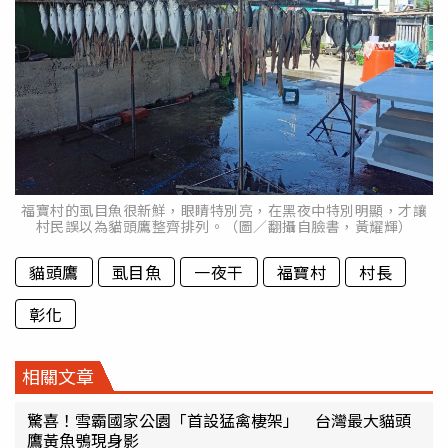
福寶村的虱目魚很新鮮，眼睛特別亮，在黑夜中特別明顯，才讓
村民誤以為貓頭鷹整齊排列。（圖／翻攝自臉書，黃耀輝）
貓頭鷹
虱目魚
一夜干
福寶村
村長
彰化
相關文章
驚喜！雪霸國家公園「首設猛禽棲架」 台灣最大貓頭
鷹黃魚鴞現身影