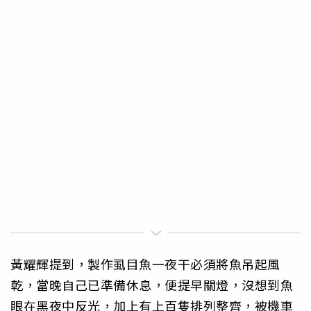
黃耀輝提到，製作虱目魚一夜干必須將魚吊起風
乾，當晚自己已準備休息，便提早關燈，沒想到魚
眼在黑夜中反光，加上有上百隻排列整齊，被機車