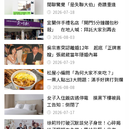
閒聊驚覺「是失聯大伯」奇蹟重逢
2026-07-18
宜蘭伴手禮名店「開門5分鐘麵包秒
殺」 在地人喊：拜託大家別再去
2026-08-03
吳宗憲突認離婚12年 起底「正牌憲
嫂」張葳葳當年隱婚內幕
2026-07-19
松屋小編問「為何大家不來吃？」
一票人點出3大問題：滿手好牌打到爛
2026-08-08
女子入住飯店遇停電 摸黑下樓被員
工告知：倒閉了
2026-07-17
徐莉玲打破沉默談兒子身世！心碎揭