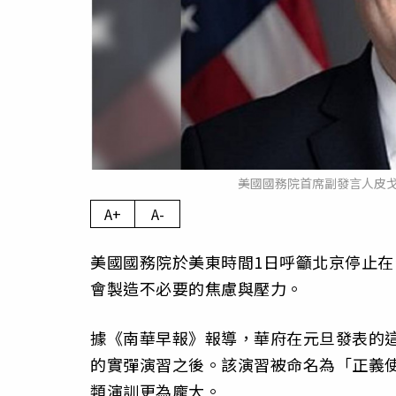
美國國務院首席副發言人皮戈特
A+
A-
美國國務院於美東時間1日呼籲北京停止
會製造不必要的焦慮與壓力。
據《南華早報》報導，華府在元旦發表的這
的實彈演習之後。該演習被命名為「正義使命-202
類演訓更為龐大。