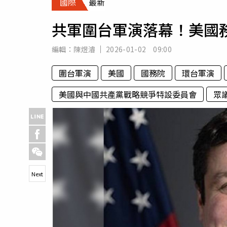
國際
最新
人物
汽車
共軍圍台軍演落幕！美國
專欄
房產新勢力
編輯：
陳煜濬
2026-01-02 09:00
圍台軍演
美國
國務院
環台軍演
美國與中國共產黨戰略競爭特設委員會
眾
Next