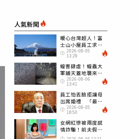
人氣新聞
暖心台灣超人！富
士山小屋員工求助
2026-08-05
「想活下去」 山
13:28
友狂背物資上山：
台灣真的是寶島
蝗害肆虐！蝗蟲大
軍鋪天蓋地襲來宛
2026-08-06
如末日 網驚：聖
13:41
經十災
員工怕丟臉拒讓母
出席婚禮 「最愛
2026-08-05
發錢老闆」震怒開
18:50
除：我看不起你
女網紅慘被兩度感
情詐騙！前夫假割
頸詐光200萬再遇假
2026-08-06 12:31