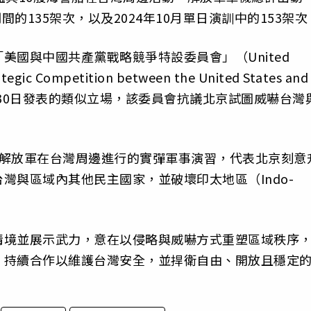
間的135架次，以及2024年10月單日演訓中的153架次
美國與中國共產黨戰略競爭特設委員會」（United
ategic Competition between the United States and
rty）於12月30日發表的類似立場，該委員會抗議北京試圖威嚇台灣
，解放軍在台灣周邊進行的實彈軍事演習，代表北京刻意
灣與區域內其他民主國家，並破壞印太地區（Indo-
情境並展示武力，意在以侵略與威嚇方式重塑區域秩序
，持續合作以維護台灣安全，並捍衛自由、開放且穩定