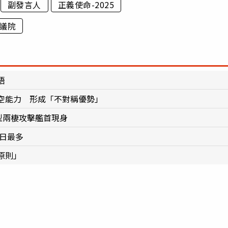
副發言人
正義使命-2025
議院
晤
空能力 形成「不對稱優勢」
型兩棲攻擊艦首現身
單日最多
原則」