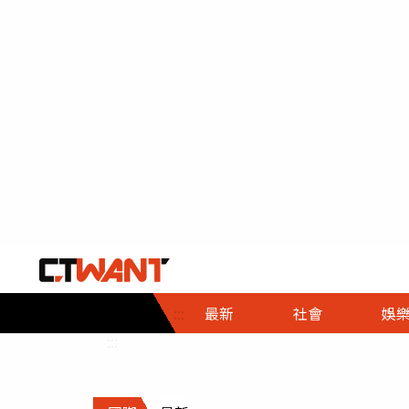
社會首頁
娛樂首頁
財經首頁
政
:::
最新
社會
娛
時事
即時
熱線
:::
直擊
大條
人物
調查
專題
３Ｃ