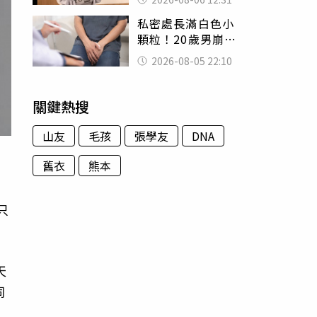
富商「養套殺2000
私密處長滿白色小
萬」
顆粒！20歲男崩潰
求診 醫曝5大真相
2026-08-05 22:10
別再誤會
關鍵熱搜
山友
毛孩
張學友
DNA
舊衣
熊本
只
天
同