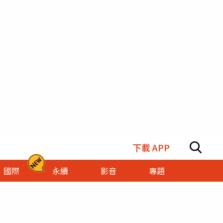
下載 APP
國際
永續
影音
專題