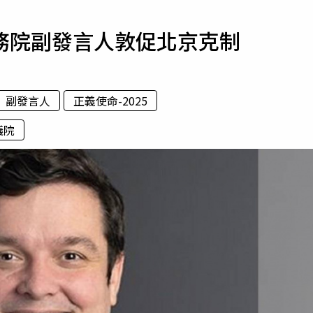
寵物
務院副發言人敦促北京克制
運勢
運動
梅酒
副發言人
正義使命-2025
議院