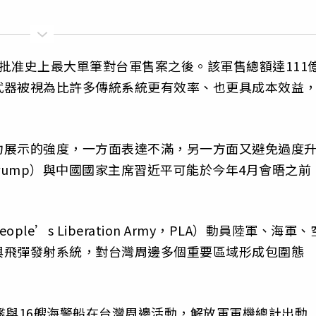
批准史上最大單筆對台軍售案之後。該軍售總額達111
武器被視為比許多傳統系統更有效率、也更具成本效益
力展示的強度，一方面表達不滿，另一方面又避免過度
Trump）與中國國家主席習近平可能於今年4月會晤之前
’s Liberation Army，PLA）動員陸軍、海軍、
與飛彈發射系統，對台灣周邊多個重要區域形成包圍態
艦與16艘海警船在台灣周邊活動，解放軍軍機總計出動