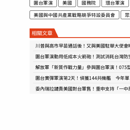
圍台軍演
美國
國務院
環台軍演
美國與中國共產黨戰略競爭特設委員會
眾
相關文章
川普與高市早苗通話後！又與美國駐華大使會
圍台軍演動用低成本火箭砲！測試消耗台灣防
解放軍「新質作戰力量」參與圍台軍演！075
圍台實彈軍演第2天！偵獲144共機艦 今年
委內瑞拉譴責美國對台軍售！重申支持「一中