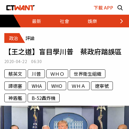
跳至主要內容區塊
下載 APP
最新
社會
娛樂
財經
政治
評論
【王之道】盲目學川普 蔡政府踏誤區
2020-04-22 06:30
蔡英文
川普
ＷＨＯ
世界衛生組織
譚德塞
WHA
WHO
ＷＨＡ
遼寧號
神盾艦
B-52轟炸機