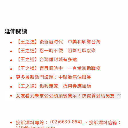
延伸閱讀
【王之道】後新冠時代 中美和解靠台灣
【王之道】忍一時不便 阻斷社區感染
【王之道】台灣離封城有多遠
【王之道】盲目順時中 一言堂無助戰疫
更多最新熱門議題：中聯致癌油風暴
【王之道】振興無感 抵用券應加碼
女友看到未來公公頭頂後驚呆！快買養髮給男友
PR
(02)6630-8641
投訴爆料專線：
、投訴爆料信箱：
119@ctwant.com