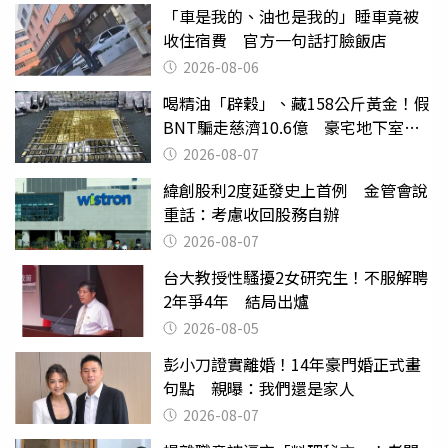
「車是我的、油也是我的」睡車竟被
收住宿費 官方一句話打臉飯店
2026-08-06
喝精油「辟穀」、藏158公斤黃金！假
BNT騙走慈濟10.6億 豪宅地下室竟
挖出乾鮑金庫
2026-08-07
緯創股利2度延發史上首例 金管會說
重話：考慮收回股務自辦
2026-08-07
台大教授性騷擾2女研究生！不服解聘
2年爭4年 結局出爐
2026-08-05
彭小刀證實離婚！14年豪門婚正式畫
句點 親曝：我們還是家人
2026-08-07