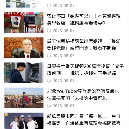
2026-08-07
禁止停車「始源可以」！本尊驚喜現
身早餐店 鐵粉店長嚇傻尖叫
2026-08-07
員工怕丟臉拒讓母出席婚禮 「最愛
發錢老闆」震怒開除：我看不起你
2026-08-05
母親過世當天提領206萬辦後事「父子
遭判刑」 律師：搶錢先下手是罪
2026-08-07
27歲YouTuber獨旅喬治亞陳屍飯店
法醫揭死因「未排除中毒可能」
2026-08-06
胡瓜靠股市回升買「獨一無二」生日
禮寵妻 自爆偷拿百萬現金搞砸驚喜