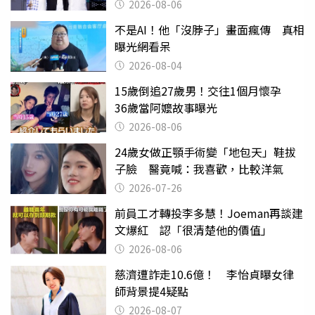
2026-08-06
不是AI！他「沒脖子」畫面瘋傳 真相
曝光網看呆
2026-08-04
15歲倒追27歲男！交往1個月懷孕
36歲當阿嬤故事曝光
2026-08-06
24歲女做正顎手術變「地包天」鞋拔
子臉 醫竟喊：我喜歡，比較洋氣
2026-07-26
前員工才轉投李多慧！Joeman再談建
文爆紅 認「很清楚他的價值」
2026-08-06
慈濟遭詐走10.6億！ 李怡貞曝女律
師背景提4疑點
2026-08-07