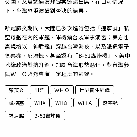
交國，又需透過友邦提案邀請出席，在目前情況
下，台灣恐重演遭到否決的結果。
新冠肺炎期間，大陸已多次進行包括「遼寧號」航
空母艦在內的軍艦、軍機繞台及軍事演習；美方也
高規格以「神盾艦」穿越台灣海峽，以及派遣電子
偵察機、反潛機、甚至還有「B-52轟炸機」。美中
地緣政治對抗升溫，加劇台海形勢惡化，對台灣參
與ＷＨＯ必然會有一定程度的影響。
蔡英文
川普
ＷＨＯ
世界衛生組織
譚德塞
WHA
WHO
ＷＨＡ
遼寧號
神盾艦
B-52轟炸機