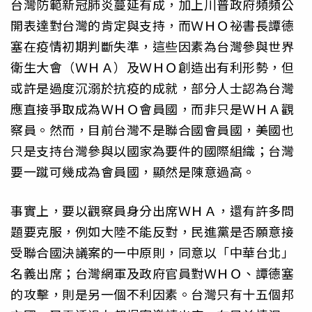
台灣防範新冠肺炎蔓延有成，加上川普政府頻頻公
開表達對台灣的肯定與支持，而ＷＨＯ祕書長譚德
塞在疫情初期判斷失準，這些因素為台灣參與世界
衛生大會（ＷＨＡ）及ＷＨＯ創造出有利形勢，但
或許是過度沉溺於抗疫的成就，部分人士認為台灣
應直接爭取成為ＷＨＯ會員國，而非只是ＷＨＡ觀
察員。然而，目前台灣不是聯合國會員國，美國也
只是支持台灣參與以國家為要件的國際組織；台灣
要一蹴可幾成為會員國，顯然是陳意過高。
事實上，要以觀察員身分出席ＷＨＡ，還有許多問
題要克服，例如大陸不能反對，民進黨是否願意接
受聯合國決議案的一中原則，同意以「中華台北」
名義出席；台灣網軍及政府官員對ＷＨＯ、譚德塞
的攻擊，則是另一個不利因素。台灣只有十五個邦