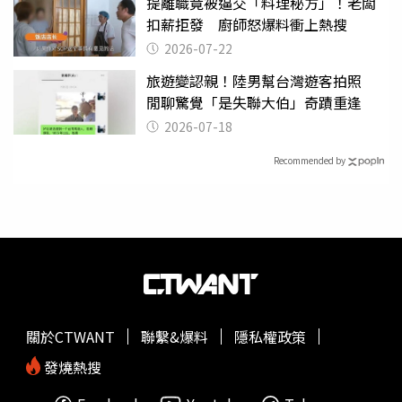
提離職竟被逼交「料理秘方」！老闆
扣薪拒發 廚師怒爆料衝上熱搜
2026-07-22
旅遊變認親！陸男幫台灣遊客拍照
閒聊驚覺「是失聯大伯」奇蹟重逢
2026-07-18
Recommended by
關於CTWANT
聯繫&爆料
隱私權政策
發燒熱搜