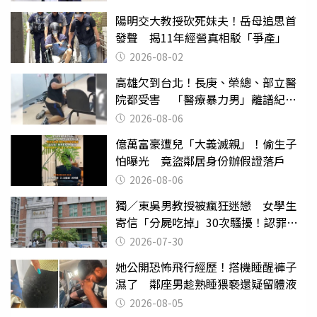
陽明交大教授砍死妹夫！岳母追思首
發聲 揭11年經營真相駁「爭產」
2026-08-02
高雄欠到台北！長庚、榮總、部立醫
院都受害 「醫療暴力男」離譜紀錄
曝光
2026-08-06
億萬富豪遭兒「大義滅親」！偷生子
怕曝光 竟盜鄰居身份辦假證落戶
2026-08-06
獨／東吳男教授被瘋狂迷戀 女學生
寄信「分屍吃掉」30次騷擾！認罪免
關
2026-07-30
她公開恐怖飛行經歷！搭機睡醒褲子
濕了 鄰座男趁熟睡猥褻還疑留體液
2026-08-05