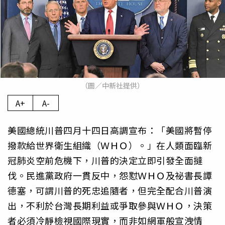
（圖／中新社提供）
A+
A-
美國總統川普四月十四日高調宣布：「美國將暫停
撥款給世界衛生組織（ＷＨＯ）。」在人類面臨新
冠肺炎空前危機下，川普的決定立即引發全面撻
伐。民進黨政府一貫反中，怨懟ＷＨＯ及祕書長譚
德塞，可謂川普的死忠追隨者，但完全配合川普演
出，不利於台灣長期利益或爭取參與ＷＨＯ，決策
者必須冷靜檢視國際現實，而非如網軍般宣洩情