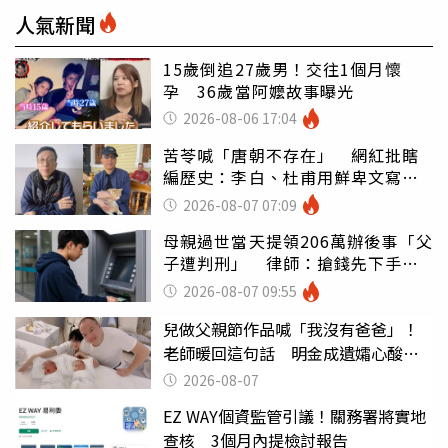
人氣新聞
15歲倒追27歲男！交往1個月懷
孕 36歲當阿嬤故事曝光
2026-08-06 17:04
苦苓喊「唐朝不存在」 網紅批瞎
編歷史：李白、杜甫用鮮卑文寫
詩？
2026-08-07 07:09
母親過世當天提領206萬辦後事「父
子遭判刑」 律師：搶錢先下手是
罪
2026-08-07 09:55
兒做父親節作品喊「我沒有爸爸」！
老師暖回這句話 明金成遺孀心酸惹
淚
2026-08-07
EZ WAY個資監管引議！關務署將實地
查核 3個月內提檢討報告