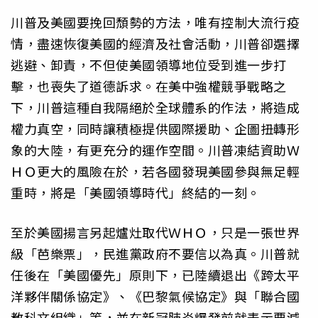
川普及美國要挽回頹勢的方法，唯有控制大流行疫
情，盡速恢復美國的經濟及社會活動，川普卻選擇
逃避、卸責，不但使美國領導地位受到進一步打
擊，也喪失了道德訴求。在美中強權競爭戰略之
下，川普這種自我隔絕於全球體系的作法，將造成
權力真空，同時讓積極提供國際援助、企圖扭轉形
象的大陸，有更充分的運作空間。川普凍結資助Ｗ
ＨＯ更大的風險在於，若各國發現美國參與無足輕
重時，將是「美國領導時代」終結的一刻。
至於美國揚言另起爐灶取代ＷＨＯ，只是一張世界
級「芭樂票」，民進黨政府不要信以為真。川普就
任後在「美國優先」原則下，已陸續退出《跨太平
洋夥伴關係協定》、《巴黎氣候協定》與「聯合國
教科文組織」等，並在新冠肺炎爆發前就表示要減