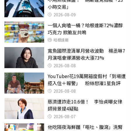
小時交易」
2026-08-09
一個人爽嗑一桶？哈根達斯72%濃醇
巧克力 掀脆友共鳴
哈根達斯
寬魚國際澄清單月營收波動 楊丞琳7
月演唱會爆滿營收大漲73%
2026-08-08
YouTuber花19萬開箱度假村「到場遭
拒入住＋報警」 粉絲怒灌1星負評
2026-08-08
慈濟遭詐走10.6億！ 李怡貞曝女律
師背景提4疑點
2026-08-07
他吃隔夜海鮮麵「嘔吐、腹瀉」洗腎