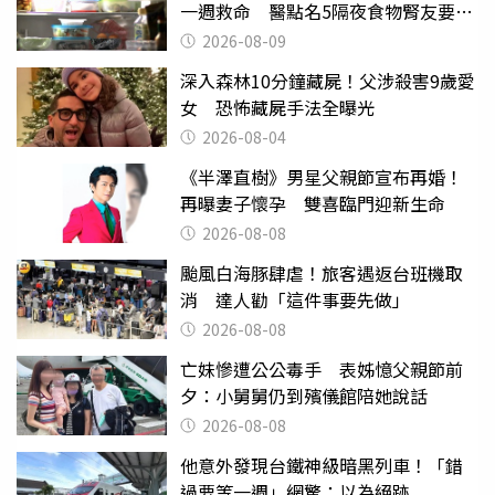
一週救命 醫點名5隔夜食物腎友要注
意
2026-08-09
深入森林10分鐘藏屍！父涉殺害9歲愛
女 恐怖藏屍手法全曝光
2026-08-04
《半澤直樹》男星父親節宣布再婚！
再曝妻子懷孕 雙喜臨門迎新生命
2026-08-08
颱風白海豚肆虐！旅客遇返台班機取
消 達人勸「這件事要先做」
2026-08-08
亡妹慘遭公公毒手 表姊憶父親節前
夕：小舅舅仍到殯儀館陪她說話
2026-08-08
他意外發現台鐵神級暗黑列車！「錯
過要等一週」網驚：以為絕跡