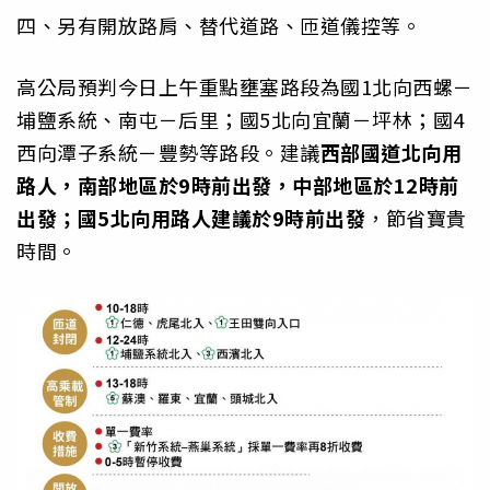
四、另有開放路肩、替代道路、匝道儀控等。
高公局預判今日上午重點壅塞路段為國1北向西螺－
埔鹽系統、南屯－后里；國5北向宜蘭－坪林；國4
西向潭子系統－豐勢等路段。建議
西部國道北向用
路人，南部地區於9時前出發，中部地區於12時前
出發；國5北向用路人建議於9時前出發
，節省寶貴
時間。