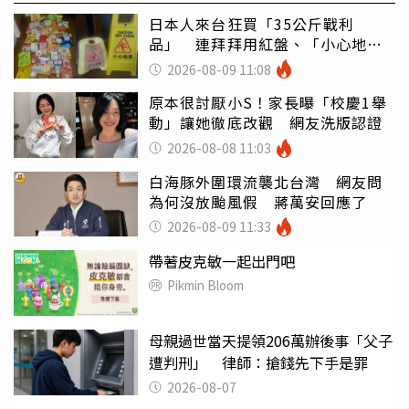
日本人來台狂買「35公斤戰利
品」 連拜拜用紅盤、「小心地
滑」告示牌也帶回家
2026-08-09 11:08
原本很討厭小S！家長曝「校慶1舉
動」讓她徹底改觀 網友洗版認證
2026-08-08 11:03
白海豚外圍環流襲北台灣 網友問
為何沒放颱風假 蔣萬安回應了
2026-08-09 11:33
帶著皮克敏一起出門吧
Pikmin Bloom
母親過世當天提領206萬辦後事「父子
遭判刑」 律師：搶錢先下手是罪
2026-08-07