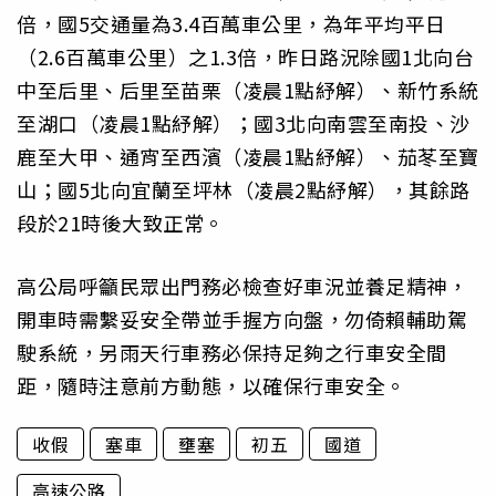
倍，國5交通量為3.4百萬車公里，為年平均平日
（2.6百萬車公里）之1.3倍，昨日路況除國1北向台
中至后里、后里至苗栗（凌晨1點紓解）、新竹系統
至湖口（凌晨1點紓解）；國3北向南雲至南投、沙
鹿至大甲、通宵至西濱（凌晨1點紓解）、茄苳至寶
山；國5北向宜蘭至坪林（凌晨2點紓解），其餘路
段於21時後大致正常。
高公局呼籲民眾出門務必檢查好車況並養足精神，
開車時需繫妥安全帶並手握方向盤，勿倚賴輔助駕
駛系統，另雨天行車務必保持足夠之行車安全間
距，隨時注意前方動態，以確保行車安全。
收假
塞車
壅塞
初五
國道
高速公路