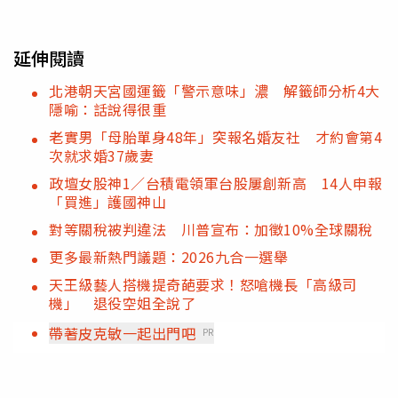
延伸閱讀
北港朝天宮國運籤「警示意味」濃 解籤師分析4大
隱喻：話說得很重
老實男「母胎單身48年」突報名婚友社 才約會第4
次就求婚37歲妻
政壇女股神1／台積電領軍台股屢創新高 14人申報
「買進」護國神山
對等關稅被判違法 川普宣布：加徵10%全球關稅
更多最新熱門議題：2026九合一選舉
天王級藝人搭機提奇葩要求！怒嗆機長「高級司
機」 退役空姐全說了
帶著皮克敏一起出門吧
PR