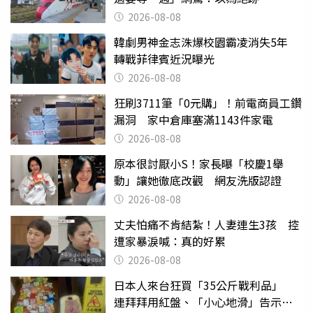
2026-08-08
韓劇男神金志洙爆校園霸凌消失5年
轉戰菲律賓近況曝光
2026-08-08
狂刷3711筆「0元購」！前電商員工鑽
漏洞 家中倉庫塞滿1143件家電
2026-08-08
原本很討厭小S！家長曝「校慶1舉
動」讓她徹底改觀 網友洗版認證
2026-08-08
丈夫怕痛不肯結紮！人妻連生3孩 控
遭家暴淚喊：真的好累
2026-08-08
日本人來台狂買「35公斤戰利品」
連拜拜用紅盤、「小心地滑」告示牌