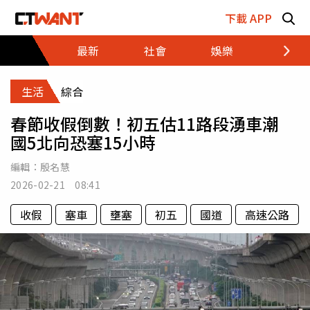
跳至主要內容區塊
下載 APP
最新
社會
娛樂
財經
生活
綜合
春節收假倒數！初五估11路段湧車潮
國5北向恐塞15小時
編輯：
殷名慧
2026-02-21 08:41
收假
塞車
壅塞
初五
國道
高速公路