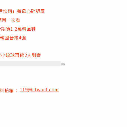
世坎坷」養母心碎認屍
範圍一次看
期買1.2萬精品鞋
倒韓國晉級4強
衝小琉球再逮2人到案
PR
119@ctwant.com
爆料信箱：