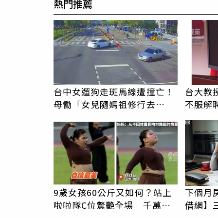
熱門推薦
台中女遛狗走斑馬線遭撞亡！
台大教
母慟「女兒隨媽祖修行去
不服解
了」 駕駛過失致死判9月
PR
9歲女孩60公斤又如何？站上
下個月
啦啦隊C位驚艷全場 千萬網
借網】
友被圈粉