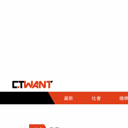
社會首頁
娛樂首頁
財經首頁
政
:::
最新
社會
娛
時事
即時
熱線
:::
直擊
大條
人物
調查
專題
３Ｃ