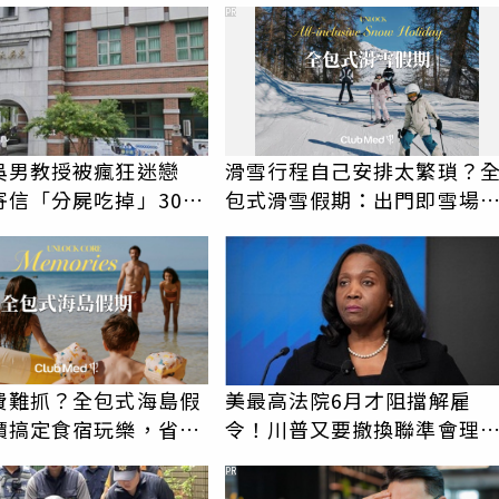
PR
吳男教授被瘋狂迷戀
滑雪行程自己安排太繁瑣？
寄信「分屍吃掉」30次
包式滑雪假期：出門即雪場
認罪免關
一價全包不怕預算爆表！
費難抓？全包式海島假
美最高法院6月才阻擋解雇
價搞定食宿玩樂，省錢
令！川普又要撤換聯準會理
！
庫克
PR