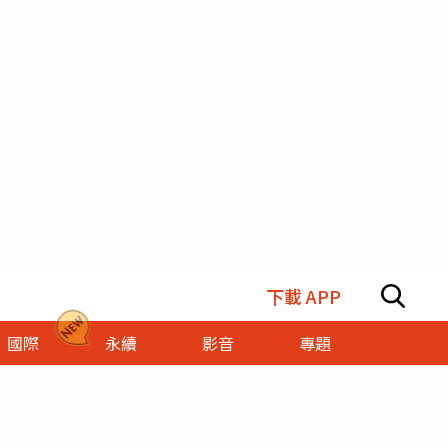
下載 APP
國際
永續
影音
專題