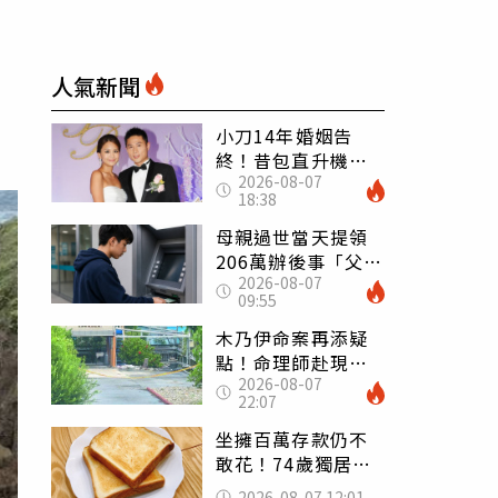
人氣新聞
小刀14年婚姻告
終！昔包直升機求
2026-08-07
婚 豪砸545萬辦婚
18:38
禮還找連戰證婚
母親過世當天提領
206萬辦後事「父子
2026-08-07
遭判刑」 律師：
09:55
搶錢先下手是罪
木乃伊命案再添疑
點！命理師赴現場
2026-08-07
遇天候驟變 驚
22:07
喊：死者還有冤屈
坐擁百萬存款仍不
敢花！74歲獨居翁
「1餐只吃1片吐
2026-08-07 12:01