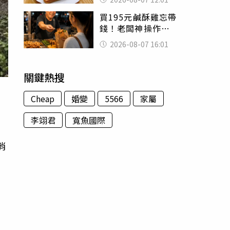
司」 半年後暴瘦
買195元鹹酥雞忘帶
嚇壞女兒
錢！老闆神操作
「倒找5元」 全網
2026-08-07 16:01
看哭：這就是台灣
關鍵熱搜
Cheap
婚變
5566
家屬
李翊君
寬魚國際
消
，
即