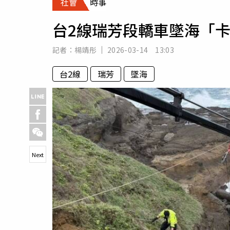
社會
時事
人物
汽車
台2線瑞芳段轎車墜海「
專欄
房產新勢力
記者：
楊靖彤
2026-03-14 13:03
台2線
瑞芳
墜海
Next