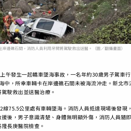
卡在岸邊礁石間，消防人員利用吊臂將駕駛救出送醫。（圖／翻攝畫面）
日上午發生一起轎車墜海事故，一名年約30歲男子駕車行
衝入海中，所幸車輛卡在岸邊礁石間未被海流沖走。新北市
將駕駛救出並送醫治療。
2線75.5公里處有車輛墜海。消防人員抵達現場後發現
救援後，男子意識清楚、身體無明顯外傷，消防人員隨
基隆長庚醫院檢查。