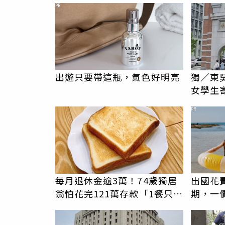
PR
出遊只要帶這瓶，氣色好明亮
獨／東
女學生
騷擾！
PR
每月退休金逾3萬！74歲獨居
出國花
翁怕花完121萬存款「1餐只吃
期，一
1片吐司」 半年後暴瘦嚇壞
更省心
女兒