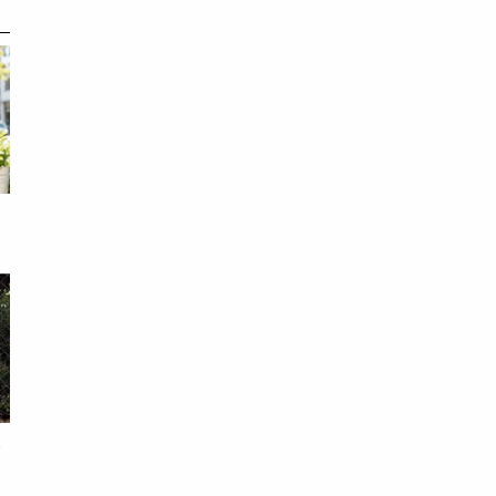
端
！
尺