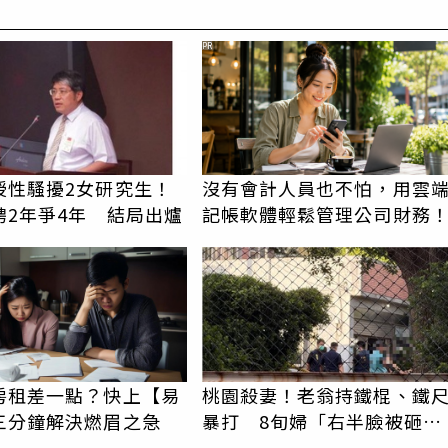
PR
授性騷擾2女研究生！
沒有會計人員也不怕，用雲
聘2年爭4年 結局出爐
記帳軟體輕鬆管理公司財務
房租差一點？快上【易
桃園殺妻！老翁持鐵棍、鐵
三分鐘解決燃眉之急
暴打 8旬婦「右半臉被砸
爛」慘死