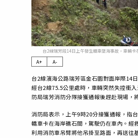
台2線瑞芳段14日上午發生轎車墜海事故，車輛
A+
A-
台2線濱海公路瑞芳區金石園對面岸際14
經台2線75.5公里處時，車輛突然失控
防局瑞芳消防分隊接獲通報後趕赴現場，
消防局表示，上午9時20分接獲通報，指台
轎車卡在海岸礁石間，駕駛仍在車內。經
利用消防車吊臂將他吊掛至路面，再送往