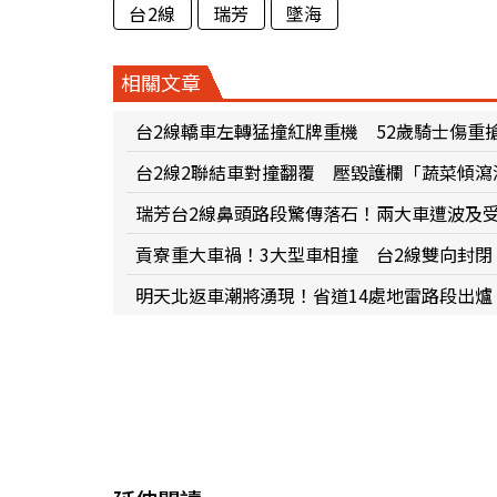
台2線
瑞芳
墜海
相關文章
台2線轎車左轉猛撞紅牌重機 52歲騎士傷重
台2線2聯結車對撞翻覆 壓毀護欄「蔬菜傾瀉
瑞芳台2線鼻頭路段驚傳落石！兩大車遭波及
貢寮重大車禍！3大型車相撞 台2線雙向封閉
明天北返車潮將湧現！省道14處地雷路段出爐