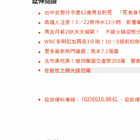
延伸閱讀
台中女想分手遭62歲男友刺死 「死者身
高雄人注意！3／22將停水12小時 影響
男友月薪28K天天喊窮！ 不請火鍋卻想分
WBC多明尼加再見3分砲！10：0提前扣
更多最新熱門議題：熊本7.1強震
北市黑吃黑！搶詐團面交虛幣200萬 警
在創世之楓光速狂飆
(02)6630-8641
投訴爆料專線：
、投訴