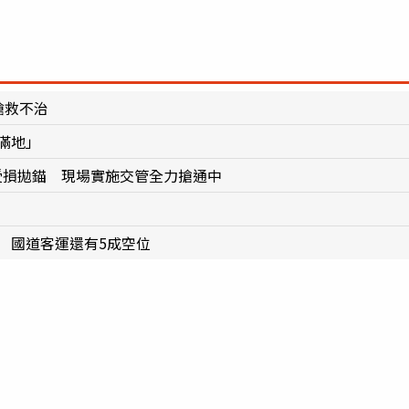
搶救不治
滿地」
受損拋錨 現場實施交管全力搶通中
 國道客運還有5成空位