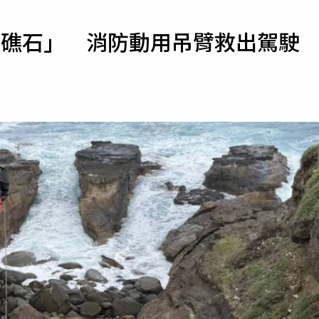
寵物
卡礁石」 消防動用吊臂救出駕駛
運勢
運動
梅酒