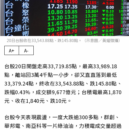
20日台股收在33,543.88點、跌145.80點。（示意圖／黃耀徵攝）
A+
A-
台股20日開盤走高33,719.85點，最高33,989.18
點，離站回3萬4千點一小步，卻又直直落到最低
33,379.24點，終收在33,543.88點、跌145.80點、
跌幅0.43%，成交額9,677億元；台積電最高1,870
元、收在1,840元、跌10元。
台股今天表現震盪，一度大跌逾300多點，群創、
華邦電、南亞科等一片綠油油，力積電成交量超過