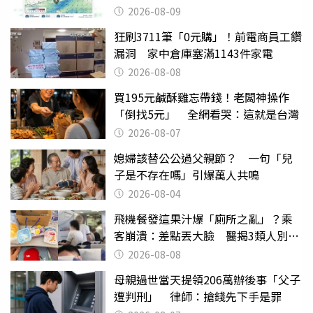
2026-08-09
狂刷3711筆「0元購」！前電商員工鑽
漏洞 家中倉庫塞滿1143件家電
2026-08-08
買195元鹹酥雞忘帶錢！老闆神操作
「倒找5元」 全網看哭：這就是台灣
2026-08-07
媳婦該替公公過父親節？ 一句「兒
子是不存在嗎」引爆萬人共鳴
2026-08-04
飛機餐發這果汁爆「廁所之亂」？乘
客崩潰：差點丟大臉 醫揭3類人別亂
喝
2026-08-08
母親過世當天提領206萬辦後事「父子
遭判刑」 律師：搶錢先下手是罪