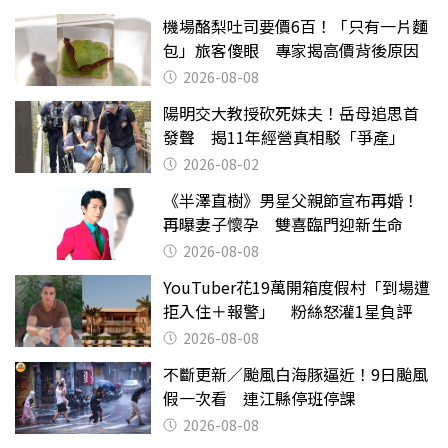
機場酪梨吐司要價6百！「只有一片麵
包」旅客傻眼 專家揭高價背後原因
2026-08-08
陽明交大教授砍死妹夫！岳母追思首
發聲 揭11年經營真相駁「爭產」
2026-08-02
《半澤直樹》男星父親節宣布再婚！
再曝妻子懷孕 雙喜臨門迎新生命
2026-08-08
YouTuber花19萬開箱度假村「到場遭
拒入住＋報警」 粉絲怒灌1星負評
2026-08-08
不斷更新／颱風白海豚逼近！9日颱風
假一次看 連江縣停班停課
2026-08-08