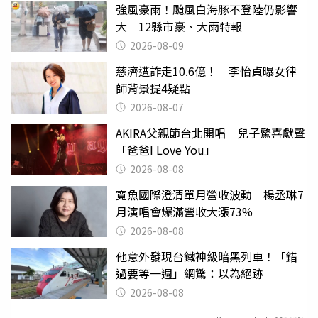
強風豪雨！颱風白海豚不登陸仍影響
大 12縣市豪、大雨特報
2026-08-09
慈濟遭詐走10.6億！ 李怡貞曝女律
師背景提4疑點
2026-08-07
AKIRA父親節台北開唱 兒子驚喜獻聲
「爸爸I Love You」
2026-08-08
寬魚國際澄清單月營收波動 楊丞琳7
月演唱會爆滿營收大漲73%
2026-08-08
他意外發現台鐵神級暗黑列車！「錯
過要等一週」網驚：以為絕跡
2026-08-08