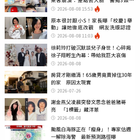
乘客崩潰：差點丟大臉 醫揭3類人
別亂喝
2026-08-08 15:53
原本很討厭小S！家長曝「校慶1舉
動」讓她徹底改觀 網友洗版認證
2026-08-08 11:03
徐莉玲打破沉默談兒子身世！心碎揭
徐子翔輕生內幕：帶給我巨大哀傷
2026-08-08
房貸才剛繳清！65歲男竟賣掉住30年
的家 原因太現實
2026-07-26
謝金燕父凌晨突發文思念爸爸豬哥
亮 「1標籤」藏洋蔥
2026-08-08
颱風白海豚正在「瘦身」！專家估週
一解除海警 最新預測路徑曝