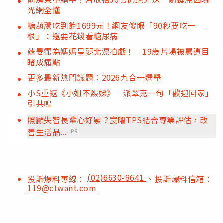
光網全懂
糖葫蘆吃到飽1699元！網友傻眼「90秒要吃一
根」：還要花錢看糖尿病
蘇晏霈為媽媽星夢北漂拍戲！ 19歲片場被罵遭目
睹成痛點
更多最新熱門議題：2026九合一選舉
小S重返《小姐不熙娣》 派翠克一句「歡迎回家」
引共鳴
照顧失智長輩心好累？宸曜TPS結合專業評估，改
善生活品...
PR
(02)6630-8641
投訴爆料專線：
、投訴爆料信箱：
119@ctwant.com