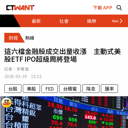
跳至主要內容區塊
下載 APP
最新
社會
娛樂
財經
財經
熱線
這六檔金融股成交出量收漲 主動式美
股ETF IPO超級周將登場
記者：
李蕙璇
2026-03-20 15:22
台股
美股
FED
台積電
降息
匯率