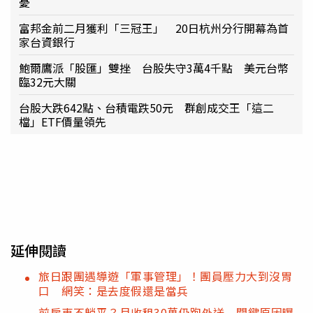
憂
富邦金前二月獲利「三冠王」 20日杭州分行開幕為首
家台資銀行
鮑爾鷹派「股匯」雙挫 台股失守3萬4千點 美元台幣
臨32元大關
台股大跌642點、台積電跌50元 群創成交王「這二
檔」ETF價量領先
延伸閱讀
旅日跟團遇導遊「軍事管理」！團員壓力大到沒胃
口 網笑：是去度假還是當兵
前房東不躺平？月收租30萬仍跑外送 關鍵原因曝