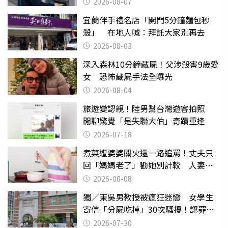
2026-08-07
宜蘭伴手禮名店「開門5分鐘麵包秒
殺」 在地人喊：拜託大家別再去
2026-08-03
深入森林10分鐘藏屍！父涉殺害9歲愛
女 恐怖藏屍手法全曝光
2026-08-04
旅遊變認親！陸男幫台灣遊客拍照
閒聊驚覺「是失聯大伯」奇蹟重逢
2026-07-18
煮菜遭婆婆關火還一路追罵！丈夫只
回「媽媽老了」勸她別計較 人妻超
崩潰：我像台傭
2026-08-08
獨／東吳男教授被瘋狂迷戀 女學生
寄信「分屍吃掉」30次騷擾！認罪免
關
2026-07-30