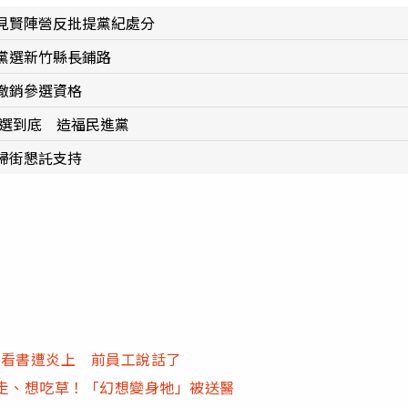
見賢陣營反批提黨紀處分
黨選新竹縣長鋪路
撤銷參選資格
參選到底 造福民進黨
掃街懇託支持
裡看書遭炎上 前員工說話了
走、想吃草！「幻想變身牠」被送醫