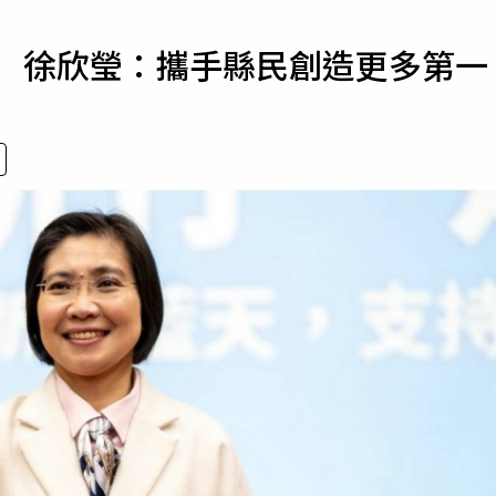
寵物
F 徐欣瑩：攜手縣民創造更多第一
運勢
運動
梅酒