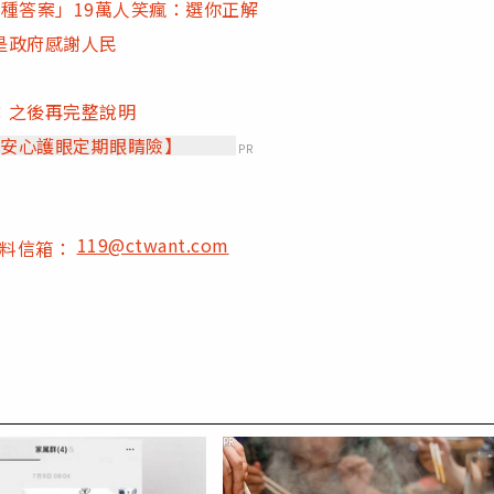
種答案」19萬人笑瘋：選你正解
是政府感謝人民
：之後再完整說明
【安心護眼定期眼睛險】
PR
119@ctwant.com
爆料信箱：
PR