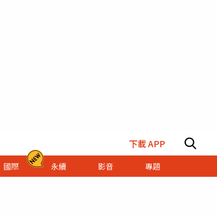
下載 APP
國際
永續
影音
專題