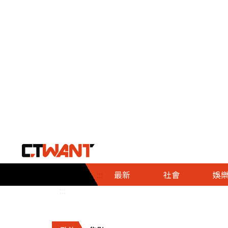
社會首頁
娛樂首頁
財經首頁
政
:::
最新
社會
娛
時事
即時
熱線
:::
直擊
大條
人物
調查
專題
３Ｃ