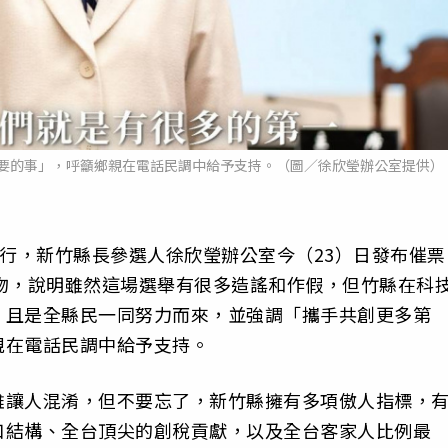
要的事」，呼籲鄉親在電話民調中給予支持。（圖／徐欣瑩辦公室提供）
7舉行，新竹縣長參選人徐欣瑩辦公室今（23）日發布催票
吻，說明雖然這場選舉有很多造謠和作假，但竹縣在科
、且是全縣民一同努力而來，並強調「攜手共創更多第
親在電話民調中給予支持。
雖讓人混淆，但不要忘了，新竹縣擁有多項傲人指標，
口結構、全台頂尖的創稅貢獻，以及全台客家人比例最