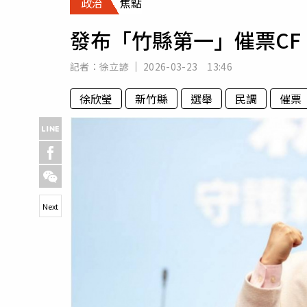
政治
焦點
人物
汽車
發布「竹縣第一」催票C
專欄
房產新勢力
記者：
徐立諺
2026-03-23 13:46
徐欣瑩
新竹縣
選舉
民調
催票
Next