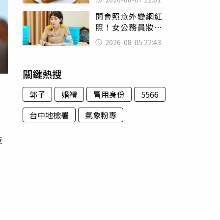
司」 半年後暴瘦
開會照意外變網紅
嚇壞女兒
照！女公務員妝容
掀2千則留言 本人
2026-08-05 22:43
怒嗆：化妝有錯嗎
關鍵熱搜
郭子
婚禮
冒用身份
5566
台中地檢署
氣象粉專
技
有