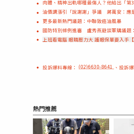
肉體、精神出軌哪種最傷人？他給出「第3
油價調漲引「說謝謝」爭議 蔣萬安：應
更多最新熱門議題：中聯致癌油風暴
國防特別條例進審 盧秀燕避談軍購議題
上班看電腦 眼睛壓力大 護眼保單要入手
(02)6630-8641
投訴爆料專線：
、投訴
熱門推薦