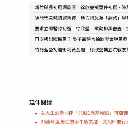
新竹縣長初選爆衝突 徐欣瑩喊暫停初選、陳
徐欣瑩急喊初選暫停 地方指恐為「翻桌」脫
要求立即暫停初選 徐欣瑩：啟動排黑審查、
再次叛出國民黨？ 吳子嘉預言徐欣瑩會脫黨
竹縣藍營初選衝刺黃金週 徐欣瑩攜立院戰友
延伸閱讀
女大生到壽司郎「只點1碗茶碗蒸」待店
25歲印度男性侵水牛後失控 突用四肢行