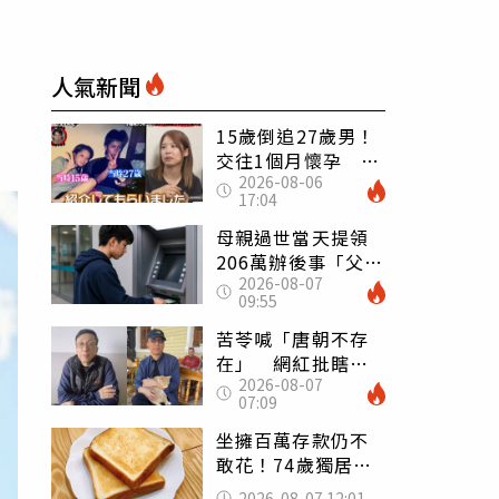
人氣新聞
15歲倒追27歲男！
交往1個月懷孕 36
2026-08-06
歲當阿嬤故事曝光
17:04
母親過世當天提領
206萬辦後事「父子
2026-08-07
遭判刑」 律師：
09:55
搶錢先下手是罪
苦苓喊「唐朝不存
在」 網紅批瞎編
2026-08-07
歷史：李白、杜甫
07:09
用鮮卑文寫詩？
坐擁百萬存款仍不
敢花！74歲獨居翁
「1餐只吃1片吐
2026-08-07 12:01