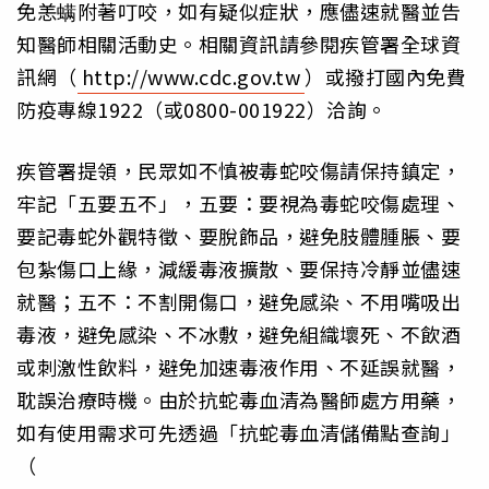
免恙螨附著叮咬，如有疑似症狀，應儘速就醫並告
知醫師相關活動史。相關資訊請參閱疾管署全球資
訊網（
http://www.cdc.gov.tw
）或撥打國內免費
防疫專線1922（或0800-001922）洽詢。
疾管署提領，民眾如不慎被毒蛇咬傷請保持鎮定，
牢記「五要五不」，五要：要視為毒蛇咬傷處理、
要記毒蛇外觀特徵、要脫飾品，避免肢體腫脹、要
包紮傷口上緣，減緩毒液擴散、要保持冷靜並儘速
就醫；五不：不割開傷口，避免感染、不用嘴吸出
毒液，避免感染、不冰敷，避免組織壞死、不飲酒
或刺激性飲料，避免加速毒液作用、不延誤就醫，
耽誤治療時機。由於抗蛇毒血清為醫師處方用藥，
如有使用需求可先透過「抗蛇毒血清儲備點查詢」
（