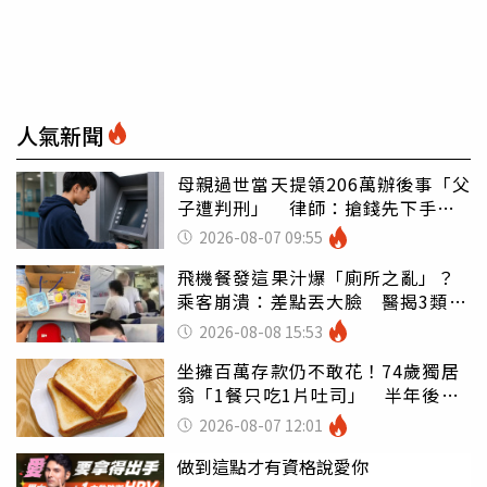
人氣新聞
母親過世當天提領206萬辦後事「父
子遭判刑」 律師：搶錢先下手是
罪
2026-08-07 09:55
飛機餐發這果汁爆「廁所之亂」？
乘客崩潰：差點丟大臉 醫揭3類人
別亂喝
2026-08-08 15:53
坐擁百萬存款仍不敢花！74歲獨居
翁「1餐只吃1片吐司」 半年後暴
瘦嚇壞女兒
2026-08-07 12:01
做到這點才有資格說愛你