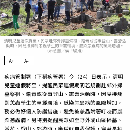
清明兒童連假將至，民眾赴郊外掃墓祭祖、踏青或從事登山、露營活
動時，因易接觸到恙蟲孳生的草叢環境，感染恙蟲病的風險增加。
（示意圖／侯世駿攝）
A+
A-
疾病管制署（下稱疾管署）今（24）日表示，清明
兒童連假將至，提醒民眾連假期間若規劃赴郊外掃
墓祭祖、踏青或從事登山、露營活動時，因易接觸
到恙蟲孳生的草叢環境，感染恙蟲病的風險增加，
務必做好個人防護措施，避免被恙蟲附著叮咬而感
染恙蟲病。另特別提醒民眾如至野外或山區掃墓、
賞花、登山、郊遊時，應做好自我保護，穿著長袖