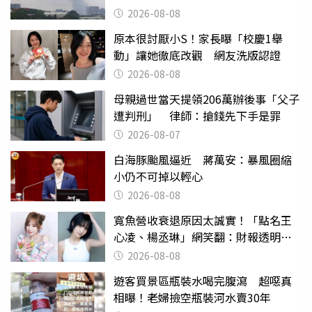
2026-08-08
原本很討厭小S！家長曝「校慶1舉
動」讓她徹底改觀 網友洗版認證
2026-08-08
母親過世當天提領206萬辦後事「父子
遭判刑」 律師：搶錢先下手是罪
2026-08-07
白海豚颱風逼近 蔣萬安：暴風圈縮
小仍不可掉以輕心
2026-08-08
寬魚營收衰退原因太誠實！「點名王
心凌、楊丞琳」網笑翻：財報透明度
滿分
2026-08-08
遊客買景區瓶裝水喝完腹瀉 超噁真
相曝！老婦撿空瓶裝河水賣30年