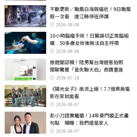
不斷更新／颱風白海豚逼近！9日颱風
假一次看 連江縣停班停課
2026-08-08
10小時腦瘤手術！日醫誤切正常腦組
織 50多歲女術後無法自主呼吸
2026-08-08
旅遊變認親！陸男幫台灣遊客拍照
閒聊驚覺「是失聯大伯」奇蹟重逢
2026-07-18
《陽光女子》串流上線！7.7億票房電
影在家就能看
2026-08-07
彭小刀證實離婚！14年豪門婚正式畫
句點 親曝：我們還是家人
2026-08-07