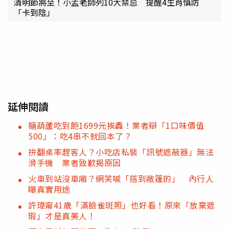
清明節將至！小孟老師列10大禁忌 提醒4生肖慎防
「卡到陰」
延伸閱讀
糖葫蘆吃到飽1699元挨轟！業者辯「1口味價值
500」：吃4串不就回本了？
拚翻桌率趕客人？小吃店私裝「訊號遮蔽器」無法
滑手機 業者致歉揭原因
火車到站沒車廂？網笑喊「搭到敞篷的」 內行人
曝真實用途
許瑋甯41歲「滿臉雀斑照」也好看！原來「放棄遮
瑕」才是真美人！