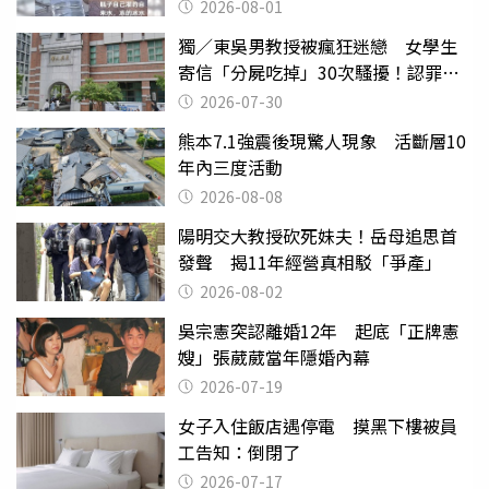
2026-08-01
獨／東吳男教授被瘋狂迷戀 女學生
寄信「分屍吃掉」30次騷擾！認罪免
關
2026-07-30
熊本7.1強震後現驚人現象 活斷層10
年內三度活動
2026-08-08
陽明交大教授砍死妹夫！岳母追思首
發聲 揭11年經營真相駁「爭產」
2026-08-02
吳宗憲突認離婚12年 起底「正牌憲
嫂」張葳葳當年隱婚內幕
2026-07-19
女子入住飯店遇停電 摸黑下樓被員
工告知：倒閉了
2026-07-17