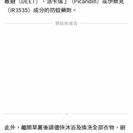
敵避（DEET）、派卡瑞丁（Picaridin）或伊默克
（IR3535）成分的防蚊藥劑。
此外，離開草叢後請儘快沐浴及換洗全部衣物，避