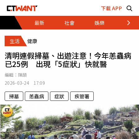
跳至主要內容區塊
下載 APP
最新
社會
娛樂
財經
生活
健康
清明連假掃墓、出遊注意！今年恙蟲病
已25例 出現「5症狀」快就醫
編輯：
陳頡
2026-03-24 17:09
掃墓
恙蟲病
症狀
疾管署