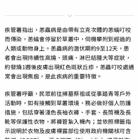
疾管署指出，恙蟲病是由帶有立克次體的恙螨叮咬
而傳染，恙螨會停留於草叢中，伺機攀附到經過的
人類或動物身上。恙蟲病的潛伏期約9至12天，患
者會出現持續性高燒、頭痛、淋巴結腫大等症狀，
約發燒1週後皮膚出現紅色斑狀丘疹，恙蟲叮咬處通
常會出現焦痂，是此疾病的重要特徵。
疾管署呼籲，民眾前往掃墓祭祖或從事踏青等戶外
活動時，如有接觸到草叢環境，務必做好個人防護
措施，包括穿著淺色長袖衣褲、手套、長筒襪及長
靴等保護性衣物，將褲管紮入襪內；並依照標籤指
示說明於衣物及皮膚裸露部位使用政府機關核可含