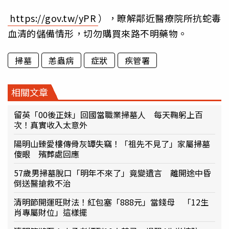
https://gov.tw/yPR
），瞭解鄰近醫療院所抗蛇毒
血清的儲備情形，切勿購買來路不明藥物。
掃墓
恙蟲病
症狀
疾管署
相關文章
留英「00後正妹」回國當職業掃墓人 每天鞠躬上百
次！真實收入太意外
陽明山臻愛樓傳骨灰罈失竊！「祖先不見了」家屬掃墓
傻眼 殯葬處回應
57歲男掃墓脫口「明年不來了」竟變遺言 離開途中昏
倒送醫搶救不治
清明節開運旺財法！紅包塞「888元」當錢母 「12生
肖專屬財位」這樣擺