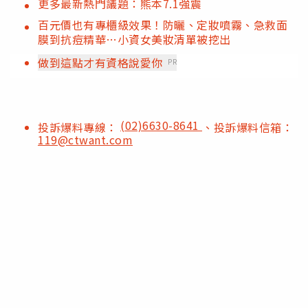
更多最新熱門議題：熊本7.1強震
百元價也有專櫃級效果！防曬、定妝噴霧、急救面
膜到抗痘精華…小資女美妝清單被挖出
做到這點才有資格說愛你
PR
(02)6630-8641
投訴爆料專線：
、投訴爆料信箱：
119@ctwant.com