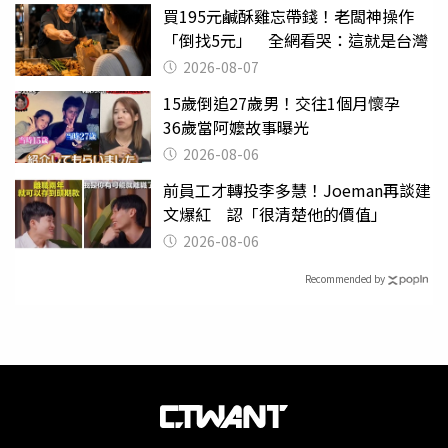
買195元鹹酥雞忘帶錢！老闆神操作
「倒找5元」 全網看哭：這就是台灣
2026-08-07
15歲倒追27歲男！交往1個月懷孕
36歲當阿嬤故事曝光
2026-08-06
前員工才轉投李多慧！Joeman再談建
文爆紅 認「很清楚他的價值」
2026-08-06
Recommended by