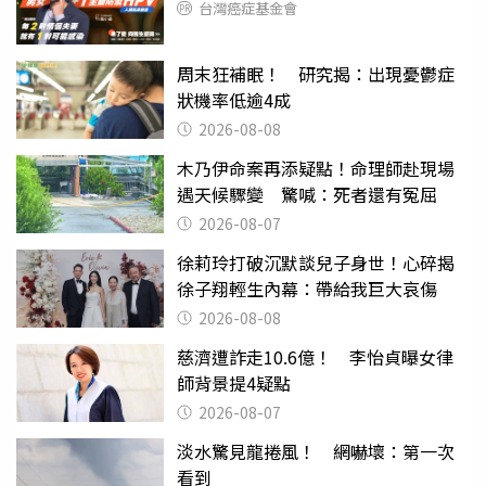
台灣癌症基金會
周末狂補眠！ 研究揭：出現憂鬱症
狀機率低逾4成
2026-08-08
木乃伊命案再添疑點！命理師赴現場
遇天候驟變 驚喊：死者還有冤屈
2026-08-07
徐莉玲打破沉默談兒子身世！心碎揭
徐子翔輕生內幕：帶給我巨大哀傷
2026-08-08
慈濟遭詐走10.6億！ 李怡貞曝女律
師背景提4疑點
2026-08-07
淡水驚見龍捲風！ 網嚇壞：第一次
看到