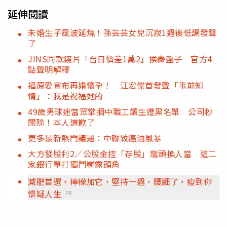
延伸閱讀
未婚生子風波延燒！孫芸芸女兒沉寂1週後低調發聲
了
JINS同款鏡片「台日價差1萬2」挨轟盤子 官方4
點聲明解釋
福原愛宣布再婚懷孕！ 江宏傑首發聲「事前知
情」：我是祝福她的
49歲男球迷當眾掌摑中職工讀生遭黑名單 公司秒
開除！本人道歉了
更多最新熱門議題：中聯致癌油風暴
大方發股利2／公股金控「存股」龍頭換人當 這二
家銀行單打獨鬥嶄露頭角
減肥首選，檸檬加它，堅持一週，腰細了，瘦到你
懷疑人生
PR