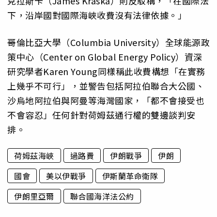
克拉斯卡（James Kraska）則反駁稱，「在國際法
下，沿岸國對國際海峽收費沒有法律依據。」
哥倫比亞大學（Columbia University）全球能源政
策中心（Center on Global Energy Policy）資深
研究學者Karen Young同樣稱此收費構想「在實務
上幾乎不可行」，並警告包括阿拉伯聯合大公國、
沙烏地阿拉伯與阿曼等海灣國家，「都不會接受也
不會容忍」任何針對荷姆茲通行權的雙邊談判安
排。
荷姆茲海峽
過路費
伊朗戰爭
伊朗
國會
美以伊戰爭
伊斯蘭革命衛隊
伊朗里亞爾
聯合國海洋法公約