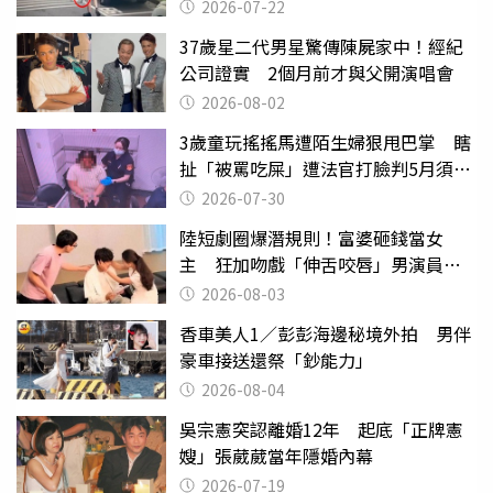
行詭異
2026-07-22
37歲星二代男星驚傳陳屍家中！經紀
公司證實 2個月前才與父開演唱會
2026-08-02
3歲童玩搖搖馬遭陌生婦狠甩巴掌 瞎
扯「被罵吃屎」遭法官打臉判5月須入
監
2026-07-30
陸短劇圈爆潛規則！富婆砸錢當女
主 狂加吻戲「伸舌咬唇」男演員崩
潰
2026-08-03
香車美人1／彭彭海邊秘境外拍 男伴
豪車接送還祭「鈔能力」
2026-08-04
吳宗憲突認離婚12年 起底「正牌憲
嫂」張葳葳當年隱婚內幕
2026-07-19