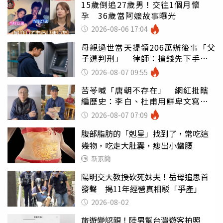
15歲倒追27歲男！交往1個月懷
孕 36歲當阿嬤故事曝光
2026-08-06 17:04
母親過世當天提領206萬辦後事「父
子遭判刑」 律師：搶錢先下手是
罪
2026-08-07 09:55
苦苓喊「唐朝不存在」 網紅批瞎
編歷史：李白、杜甫用鮮卑文寫
詩？
2026-08-07 07:09
腹部脂肪的「剋星」找到了，常吃這
幾物，吃走大肚囊，瘦出小蠻腰
新素簡
陽明交大教授砍死妹夫！岳母追思首
發聲 揭11年經營真相駁「爭產」
2026-08-02
旅遊變認親！陸男幫台灣遊客拍照