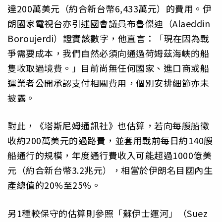
達200萬美元（約合新台幣6,433萬元）的費用。伊
朗國家電視台亦引述國會議員布魯傑迪（Alaeddin
Boroujerdi）證實該數字，他直言：「現在因為戰
爭需要成本，我們自然必須向通過荷姆茲海峽的船
隻收取過境費。」目前尚無任何國家、進口商或船
運業者公開承認支付相關費用，個別安排細節亦未
披露。
對此，《塔斯尼姆通訊社》也估算，若向每艘船徵
收約200萬美元的過路費，並套用戰前每日約140艘
船通行的規模，年度通行費收入可能超過1000億美
元（約合新台幣3.2兆元），相當於伊朗名目國內生
產總值的20%至25%。
另1種較保守的估算則參照「蘇伊士運河」（Suez