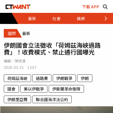
跳至主要內容區塊
下載 APP
最新
社會
娛樂
財經
國際
最新
伊朗國會立法徵收「荷姆茲海峽過路
費」！收費模式、禁止通行國曝光
編輯：
陳煜濬
2026-03-31 13:07
荷姆茲海峽
過路費
伊朗戰爭
伊朗
國會
美以伊戰爭
伊斯蘭革命衛隊
伊朗里亞爾
聯合國海洋法公約