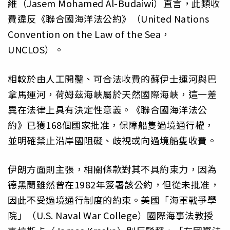
維（Jasem Mohamed Al-Budaiwi）直言，此類收
費違反《聯合國海洋法公約》（United Nations
Convention on the Law of the Sea，
UNCLOS）。
相較於由人工開鑿、可合法收費的蘇伊士運河與巴
拿馬運河，荷姆茲海峽屬於天然國際海峽，這一差
異在法律上具有決定性意義。《聯合國海洋法公
約》已獲168個國家批准，保障船隻過境通行權，
並明確禁止沿岸國阻礙、歧視或向過境船隻收費。
伊朗方面則主張，相關條款對其不具約束力，因為
德黑蘭雖然曾在1982年簽署該公約，但從未批准，
因此不受過境通行制度的約束。美國「海軍戰爭學
院」（U.S. Naval War College）國際海事法教授