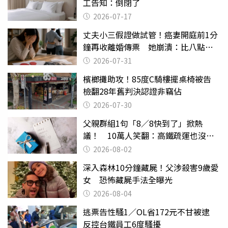
工告知：倒閉了
2026-07-17
丈夫小三假證做試管！癌妻開庭前1分
鐘再收離婚傳票 她崩潰：比八點檔
還扯
2026-07-31
檳榔攤助攻！85度C騎樓擺桌椅被告
檢翻28年舊判決認證非竊佔
2026-07-30
父親群組1句「8／8快到了」掀熱
議！ 10萬人笑翻：高鐵疏運也沒列
父親節
2026-08-02
深入森林10分鐘藏屍！父涉殺害9歲愛
女 恐怖藏屍手法全曝光
2026-08-04
逃票告性騷1／OL省172元不甘被逮
反控台鐵員工6度騷擾