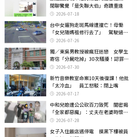
閒聊驚覺「是失聯大伯」奇蹟重逢
2026-07-18
台中女遛狗走斑馬線遭撞亡！母慟
「女兒隨媽祖修行去了」 駕駛過失
致死判9月
2026-07-26
獨／東吳男教授被瘋狂迷戀 女學生
寄信「分屍吃掉」30次騷擾！認罪免
關
2026-07-30
新竹音樂教室命案10天後復課！他批
「太冷血」 員工怒駁：閉上嘴
2026-07-17
中和兒媳遭公公砍百刀致死 閨密揭
「全家都惡魔」：丈夫在老婆時懷孕
摔東西
2026-07-28
女子入住飯店遇停電 摸黑下樓被員