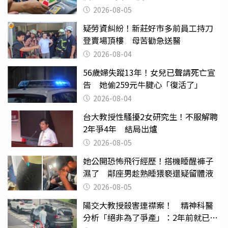
2026-08-05
疑勞資糾紛！新莊好市多前員工持刀
登賣場頂樓 母苦勸急送醫
2026-08-04
56歲婦失蹤13年！女兒已聲請死亡宣
告 她偷259元牛腱心「復活了」
2026-08-04
台大教授性騷擾2女研究生！不服解聘
2年爭4年 結局出爐
2026-08-05
她公開恐怖飛行經歷！搭機睡醒褲子
濕了 鄰座男趁熟睡猥褻還疑留體液
2026-08-05
陽交大教授殺害連襟案！ 精神科醫
分析「絕非為了爭產」：2年前就已言