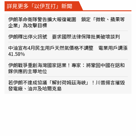
詳見更多「以伊互打」新聞
伊朗革命衛隊警告擴大報復範圍 鎖定「微軟、蘋果等
企業」為攻擊目標
伊朗釋出停火訊號 要求國際法律保障批美破壞談判
中油宣布4月民生用戶天然氣價格不調整 電業用戶調漲
41.58％
伊朗戰爭重創海灣國家鋁業！專家：將鞏固中國在鋁和
鎵供應的主導地位
若伊朗不達成協議「解封荷姆茲海峽」！川普揚言摧毀
發電廠、油井及哈爾克島