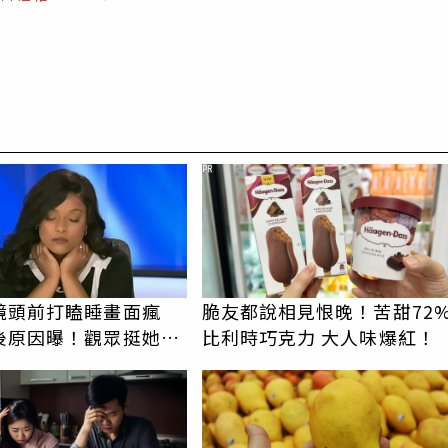
PR
鏡頭前打瞌睡畫面瘋
脆友都說相見恨晚！苦甜72
後原因曝！觀眾挺她：
比利時巧克力 大人味爆紅！