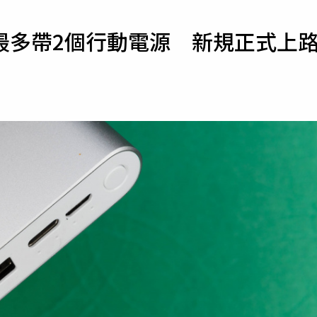
寵物
最多帶2個行動電源 新規正式上
運勢
運動
梅酒