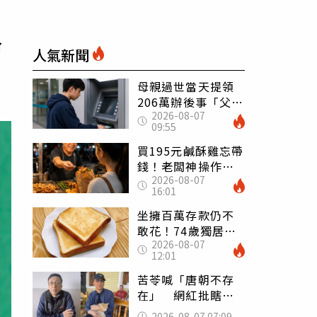
路
人氣新聞
母親過世當天提領
206萬辦後事「父子
2026-08-07
遭判刑」 律師：
09:55
搶錢先下手是罪
買195元鹹酥雞忘帶
錢！老闆神操作
2026-08-07
「倒找5元」 全網
16:01
看哭：這就是台灣
坐擁百萬存款仍不
敢花！74歲獨居翁
2026-08-07
「1餐只吃1片吐
12:01
司」 半年後暴瘦
嚇壞女兒
苦苓喊「唐朝不存
在」 網紅批瞎編
歷史：李白、杜甫
2026-08-07 07:09