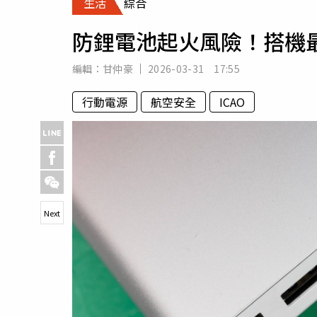
生活
綜合
人物
汽車
防鋰電池起火風險！搭機
專欄
房產新勢力
編輯：
甘仲豪
2026-03-31 17:55
行動電源
航空安全
ICAO
Next