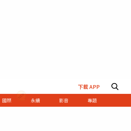
下載 APP
國際
永續
影音
專題