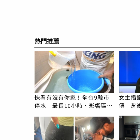
熱門推薦
快看有沒有你家！全台9縣市
女主播
停水 最長10小時、影響區域
傳 背
曝光
辛苦了
PR