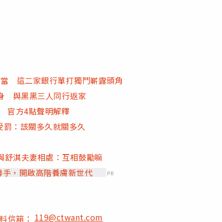
人當 這二家銀行單打獨鬥嶄露頭角
暖身 與黑黑三人同行返家
子 官方4點聲明解釋
受罰：該關多久就關多久
曝與舒淇夫妻相處：互相鼓勵嘛
」聯手，開啟高階養膚新世代
PR
119@ctwant.com
爆料信箱：