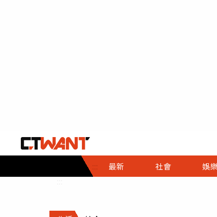
社會首頁
娛樂首頁
財經首頁
政
:::
最新
社會
娛
時事
即時
熱線
:::
直擊
大條
人物
調查
專題
３Ｃ