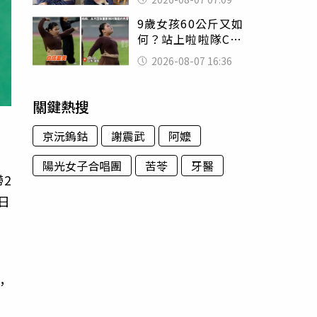
用鮮卑文寫詩？
9歲女孩60公斤又如
何？站上啦啦隊C位
驚艷全場 千萬網
2026-08-07 16:36
友被圈粉
關鍵熱搜
京沅鎢鈷
謝震武
阿嬤
陽光女子合唱團
苦苓
牙醫
2
日
，