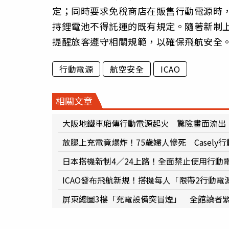
定；同時要求免稅商店在販售行動電源時
持鋰電池不得託運的既有規定。隨著新制
提醒旅客遵守相關規範，以確保飛航安全
行動電源
航空安全
ICAO
相關文章
大阪地鐵車廂傳行動電源起火 驚險畫面流出
放腿上充電竟爆炸！75歲婦人慘死 Casely
日本搭機新制4／24上路！全面禁止使用行動
ICAO發布飛航新規！搭機每人「限帶2行動電
屏東總圖3樓「充電設備突冒煙」 全館讀者