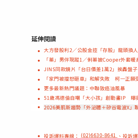
延伸閱讀
大方發股利2／公股金控「存股」龍頭換
「蓁」男伴現蹤1／俐蓁披Cooper外套
JINS同款鏡片「台日價差1萬2」挨轟盤
「家門被擋怒砸車」和解失敗 柯一正願
更多最新熱門議題：中聯致癌油風暴
51歲馮德倫自嘲「大小孩」創動畫IP 
2026美肌新趨勢「外泌體＋矽谷電波X
(02)6630-8641
投訴爆料專線：
、投訴