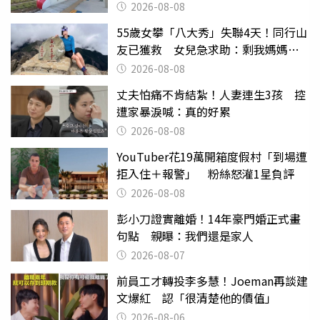
2026-08-08
55歲女攀「八大秀」失聯4天！同行山
友已獲救 女兒急求助：剩我媽媽還
沒找到
2026-08-08
丈夫怕痛不肯結紮！人妻連生3孩 控
遭家暴淚喊：真的好累
2026-08-08
YouTuber花19萬開箱度假村「到場遭
拒入住＋報警」 粉絲怒灌1星負評
2026-08-08
彭小刀證實離婚！14年豪門婚正式畫
句點 親曝：我們還是家人
2026-08-07
前員工才轉投李多慧！Joeman再談建
文爆紅 認「很清楚他的價值」
2026-08-06