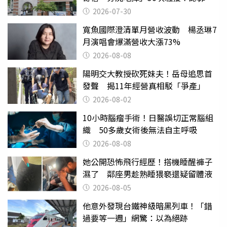
關
2026-07-30
寬魚國際澄清單月營收波動 楊丞琳7
月演唱會爆滿營收大漲73%
2026-08-08
陽明交大教授砍死妹夫！岳母追思首
發聲 揭11年經營真相駁「爭產」
2026-08-02
10小時腦瘤手術！日醫誤切正常腦組
織 50多歲女術後無法自主呼吸
2026-08-08
她公開恐怖飛行經歷！搭機睡醒褲子
濕了 鄰座男趁熟睡猥褻還疑留體液
2026-08-05
他意外發現台鐵神級暗黑列車！「錯
過要等一週」網驚：以為絕跡