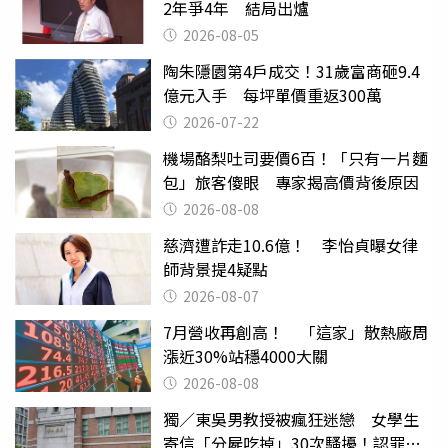
2年爭4年 結局出爐
2026-08-05
陶朱隱園第4戶成交！31歲富商砸9.4
億元入手 每坪單價重返300萬
2026-07-22
機場酪梨吐司要價6百！「只有一片麵
包」旅客傻眼 專家揭高價背後原因
2026-08-08
慈濟遭詐走10.6億！ 李怡貞曝女律
師背景提4疑點
2026-08-07
7月營收再創高！ 「這家」散熱廠周
漲近30%站穩4000大關
2026-08-08
獨／東吳男教授被瘋狂迷戀 女學生
寄信「分屍吃掉」30次騷擾！認罪免