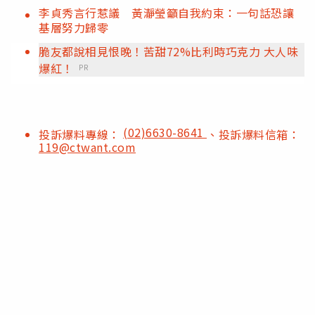
李貞秀言行惹議 黃瀞瑩籲自我約束：一句話恐讓
基層努力歸零
脆友都說相見恨晚！苦甜72%比利時巧克力 大人味
爆紅！
PR
(02)6630-8641
投訴爆料專線：
、投訴爆料信箱：
119@ctwant.com