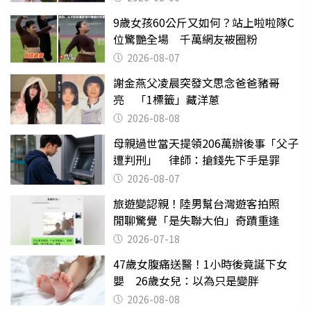
9歲女孩60公斤又如何？站上啦啦隊C
位驚艷全場 千萬網友被圈粉
2026-08-07
謝金燕父凌晨突發文思念爸爸豬哥
亮 「1標籤」藏洋蔥
2026-08-08
母親過世當天提領206萬辦後事「父子
遭判刑」 律師：搶錢先下手是罪
2026-08-07
旅遊變認親！陸男幫台灣遊客拍照
閒聊驚覺「是失聯大伯」奇蹟重逢
2026-07-18
47歲女腹痛送醫！1小時後竟誕下女
嬰 26歲女兒：以為只是變胖
2026-08-08