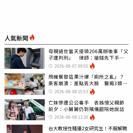
人氣新聞
母親過世當天提領206萬辦後事「父
子遭判刑」 律師：搶錢先下手是
罪
2026-08-07 09:55
飛機餐發這果汁爆「廁所之亂」？
乘客崩潰：差點丟大臉 醫揭3類人
別亂喝
2026-08-08 15:53
亡妹慘遭公公毒手 表姊憶父親節
前夕：小舅舅仍到殯儀館陪她說話
2026-08-08 12:30
台大教授性騷擾2女研究生！不服解聘