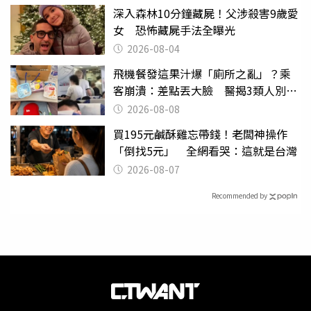
深入森林10分鐘藏屍！父涉殺害9歲愛
女 恐怖藏屍手法全曝光
2026-08-04
飛機餐發這果汁爆「廁所之亂」？乘
客崩潰：差點丟大臉 醫揭3類人別亂
喝
2026-08-08
買195元鹹酥雞忘帶錢！老闆神操作
「倒找5元」 全網看哭：這就是台灣
2026-08-07
Recommended by