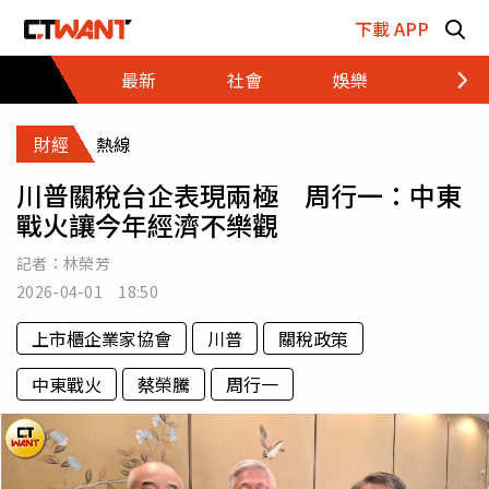
跳至主要內容區塊
下載 APP
最新
社會
娛樂
財經
財經
熱線
川普關稅台企表現兩極 周行一：中東
戰火讓今年經濟不樂觀
記者：
林榮芳
2026-04-01 18:50
上市櫃企業家協會
川普
關稅政策
中東戰火
蔡榮騰
周行一