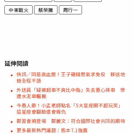
中東戰火
蔡榮騰
周行一
延伸閱讀
快訊／同是高血壓！王子砸錢憋氣求免役 移送地
檢全程不語
外送員「疑被超車不爽比中指」失去重心摔車 慘
遭水泥車輾斃
今愚人節！小孟老師點名「5大星座開不起玩笑」
這星座會翻臉還會報仇
鄭習會將登場 鄭麗文：符合國際社會共同的期待
更多最新熱門議題：熊本7.1強震