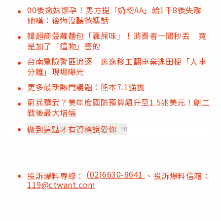
00後嫩妹懷孕！男方提「奶粉AA」給1千8後失聯
她嘆：後悔沒聽爸媽話
韓超商菠蘿麵包「飄屎味」！消費者一聞秒丟 竟
是加了「這物」害的
台南驚險警匪追逐 逃逸移工翻車棄逃田梗「人車
分離」現場曝光
更多最新熱門議題：熊本7.1強震
窮兵黷武？美年度國防預算飆升至1.5兆美元！創二
戰後最大增幅
做到這點才有資格說愛你
PR
(02)6630-8641
投訴爆料專線：
、投訴爆料信箱：
119@ctwant.com