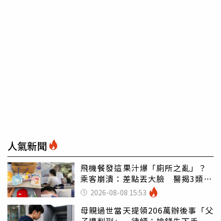
人氣新聞
飛機餐發這果汁爆「廁所之亂」？
乘客崩潰：差點丟大臉 醫揭3類人
別亂喝
2026-08-08 15:53
母親過世當天提領206萬辦後事「父