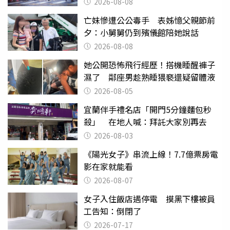
2026-08-08
亡妹慘遭公公毒手 表姊憶父親節前
夕：小舅舅仍到殯儀館陪她說話
2026-08-08
她公開恐怖飛行經歷！搭機睡醒褲子
濕了 鄰座男趁熟睡猥褻還疑留體液
2026-08-05
宜蘭伴手禮名店「開門5分鐘麵包秒
殺」 在地人喊：拜託大家別再去
2026-08-03
《陽光女子》串流上線！7.7億票房電
影在家就能看
2026-08-07
女子入住飯店遇停電 摸黑下樓被員
工告知：倒閉了
2026-07-17