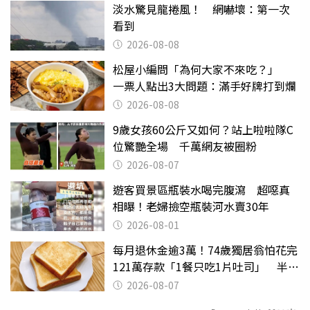
淡水驚見龍捲風！ 網嚇壞：第一次
看到
2026-08-08
松屋小編問「為何大家不來吃？」
一票人點出3大問題：滿手好牌打到爛
2026-08-08
9歲女孩60公斤又如何？站上啦啦隊C
位驚艷全場 千萬網友被圈粉
2026-08-07
遊客買景區瓶裝水喝完腹瀉 超噁真
相曝！老婦撿空瓶裝河水賣30年
2026-08-01
每月退休金逾3萬！74歲獨居翁怕花完
121萬存款「1餐只吃1片吐司」 半年
後暴瘦嚇壞女兒
2026-08-07