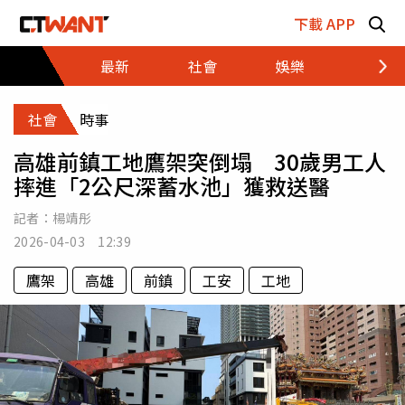
跳至主要內容區塊
下載 APP
最新
社會
娛樂
財經
社會
時事
高雄前鎮工地鷹架突倒塌 30歲男工人
摔進「2公尺深蓄水池」獲救送醫
記者：
楊靖彤
2026-04-03 12:39
鷹架
高雄
前鎮
工安
工地