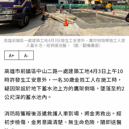
高雄前鎮區一處建築工地4月3日發生工安意外，鷹架倒塌導致工人墜
入蓄水池，經救援送醫。（圖／翻攝畫面）
A+
A-
高雄市前鎮區中山二路一處建築工地4月3日上午10
時許發生工安意外，一名30歲金姓工人在施工時，
疑因架設於地下蓄水池上方的鷹架倒塌，墜落至約2
公尺深的蓄水池內。
消防局獲報後派遣救護人車到場，將金男救出。經
初步檢傷，金男意識清楚、無生命危險，隨即送醫