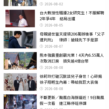
2026-08-02
台大教授性騷擾2女研究生！不服解聘
2年爭4年 結局出爐
2026-08-05
母親過世當天提領206萬辦後事「父子
遭判刑」 律師：搶錢先下手是罪
2026-08-07
熊本強震重創觀光業！4天內6.55萬人
次取消訂房 損失逾4億台幣
2026-08-08
徐莉玲打破沉默談兒子身世！心碎揭
徐子翔輕生內幕：帶給我巨大哀傷
2026-08-08
不斷更新／颱風白海豚逼近！9日颱風
假一次看 連江縣停班停課