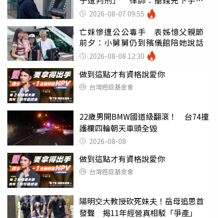
子遭判刑」 律師：搶錢先下手是
罪
2026-08-07 09:55
亡妹慘遭公公毒手 表姊憶父親節
前夕：小舅舅仍到殯儀館陪她說話
2026-08-08 12:30
做到這點才有資格說愛你
台灣癌症基金會
22歲男開BMW國道級翻滾！ 台74撞
護欄四輪朝天車頭全毀
2026-08-08
做到這點才有資格說愛你
台灣癌症基金會
陽明交大教授砍死妹夫！岳母追思首
發聲 揭11年經營真相駁「爭產」