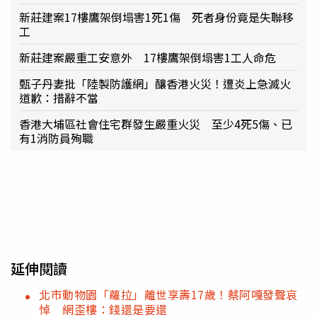
新莊建案17樓鷹架倒塌害1死1傷 死者身份竟是失聯移
工
新莊建案嚴重工安意外 17樓鷹架倒塌害1工人命危
甄子丹妻批「陸製防護網」釀香港火災！遭炎上急滅火
道歉：措辭不當
香港大埔區社會住宅群發生嚴重火災 至少4死5傷、已
有1消防員殉職
延伸閱讀
北市動物園「蘿拉」離世享壽17歲！蔡阿嘎發聲哀
悼 網歪樓：錢還是要還