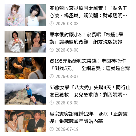
寬魚營收衰退原因太誠實！「點名王
心凌、楊丞琳」網笑翻：財報透明度
滿分
2026-08-08
原本很討厭小S！家長曝「校慶1舉
動」讓她徹底改觀 網友洗版認證
2026-08-08
買195元鹹酥雞忘帶錢！老闆神操作
「倒找5元」 全網看哭：這就是台灣
2026-08-07
55歲女攀「八大秀」失聯4天！同行山
友已獲救 女兒急求助：剩我媽媽還
沒找到
2026-08-08
吳宗憲突認離婚12年 起底「正牌憲
嫂」張葳葳當年隱婚內幕
2026-07-19