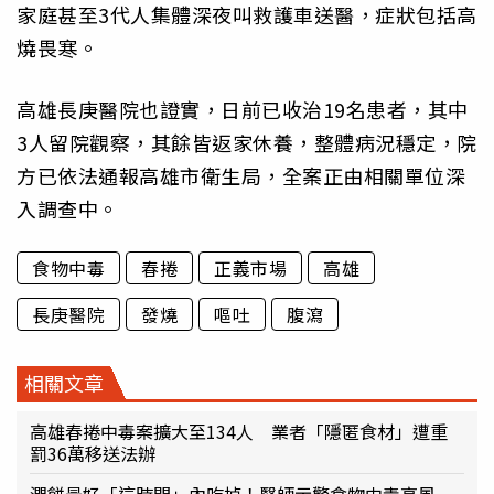
家庭甚至3代人集體深夜叫救護車送醫，症狀包括高
燒畏寒。
高雄長庚醫院也證實，日前已收治19名患者，其中
3人留院觀察，其餘皆返家休養，整體病況穩定，院
方已依法通報高雄市衛生局，全案正由相關單位深
入調查中。
食物中毒
春捲
正義市場
高雄
長庚醫院
發燒
嘔吐
腹瀉
相關文章
高雄春捲中毒案擴大至134人 業者「隱匿食材」遭重
罰36萬移送法辦
潤餅最好「這時間」內吃掉！醫師示警食物中毒高風