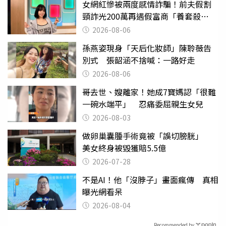
女網紅慘被兩度感情詐騙！前夫假割
頸詐光200萬再遇假富商「養套殺
2000萬」
2026-08-06
孫燕姿現身「天后化妝師」陳聆薇告
別式 張韶涵不捨喊：一路好走
2026-08-06
哥去世、嫂離家！她成7寶媽認「很難
一碗水端平」 忍痛委屈親生女兒
2026-08-03
做卵巢囊腫手術竟被「誤切膀胱」
美女終身被毀獲賠5.5億
2026-07-28
不是AI！他「沒脖子」畫面瘋傳 真相
曝光網看呆
2026-08-04
Recommended by