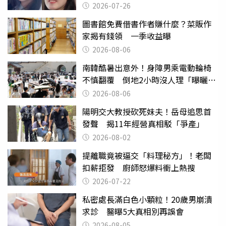
2026-07-26
圖書館免費借書作者賺什麼？菜販作
家揭有錢領 一季收益曝
2026-08-06
南韓酷暑出意外！身障男乘電動輪椅
不慎翻覆 倒地2小時沒人理「曝曬
亡」
2026-08-06
陽明交大教授砍死妹夫！岳母追思首
發聲 揭11年經營真相駁「爭產」
2026-08-02
提離職竟被逼交「料理秘方」！老闆
扣薪拒發 廚師怒爆料衝上熱搜
2026-07-22
私密處長滿白色小顆粒！20歲男崩潰
求診 醫曝5大真相別再誤會
2026-08-05