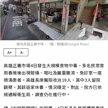
圖為高雄正義市場。（圖／翻攝自Google Maps）
A+
A-
高雄正義市場4日發生大規模食物中毒，多名民眾食
用春捲後出現發燒、嘔吐及嚴重腹瀉，急診室一度
擠滿患者。高雄長庚醫院收治19人，其中3人留院
觀察，其餘返家休養，情況穩定。對此，院方已依
規通報衛生局，調查仍在進行中。
據《中時新聞網》的報導，4日有多名民眾購買春捲