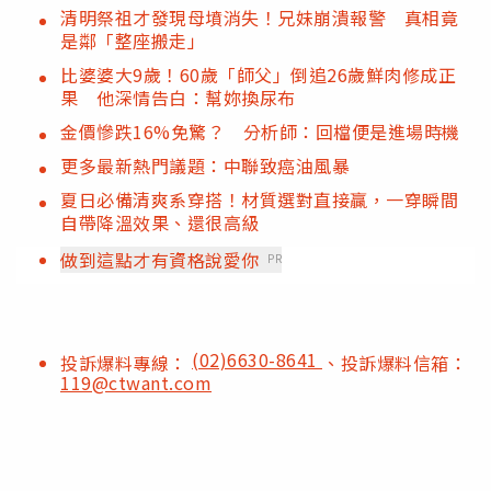
清明祭祖才發現母墳消失！兄妹崩潰報警 真相竟
是鄰「整座搬走」
比婆婆大9歲！60歲「師父」倒追26歲鮮肉修成正
果 他深情告白：幫妳換尿布
金價慘跌16%免驚？ 分析師：回檔便是進場時機
更多最新熱門議題：中聯致癌油風暴
夏日必備清爽系穿搭！材質選對直接贏，一穿瞬間
自帶降溫效果、還很高級
做到這點才有資格說愛你
PR
(02)6630-8641
投訴爆料專線：
、投訴爆料信箱：
119@ctwant.com