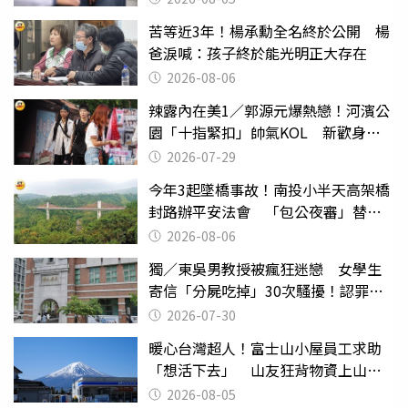
苦等近3年！楊承勳全名終於公開 楊
爸淚喊：孩子終於能光明正大存在
2026-08-06
辣露內在美1／郭源元爆熱戀！河濱公
園「十指緊扣」帥氣KOL 新歡身份
曝光
2026-07-29
今年3起墜橋事故！南投小半天高架橋
封路辦平安法會 「包公夜審」替亡
魂伸冤
2026-08-06
獨／東吳男教授被瘋狂迷戀 女學生
寄信「分屍吃掉」30次騷擾！認罪免
關
2026-07-30
暖心台灣超人！富士山小屋員工求助
「想活下去」 山友狂背物資上山：
台灣真的是寶島
2026-08-05