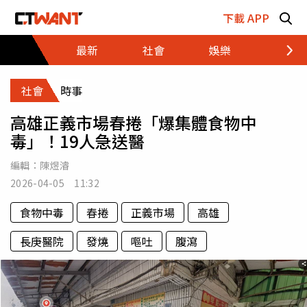
跳至主要內容區塊
下載 APP
最新
社會
娛樂
財經
社會
時事
高雄正義市場春捲「爆集體食物中
毒」！19人急送醫
編輯：
陳煜濬
2026-04-05 11:32
食物中毒
春捲
正義市場
高雄
長庚醫院
發燒
嘔吐
腹瀉