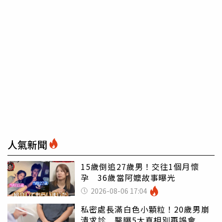
人氣新聞
15歲倒追27歲男！交往1個月懷
孕 36歲當阿嬤故事曝光
2026-08-06 17:04
私密處長滿白色小顆粒！20歲男崩
潰求診 醫曝5大真相別再誤會