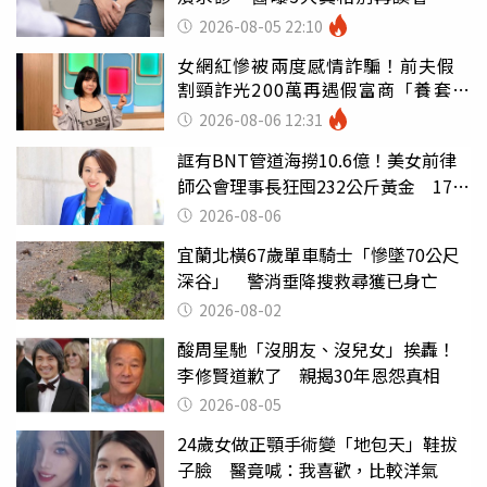
2026-08-05 22:10
女網紅慘被兩度感情詐騙！前夫假
割頸詐光200萬再遇假富商「養套殺
2000萬」
2026-08-06 12:31
誆有BNT管道海撈10.6億！美女前律
師公會理事長狂囤232公斤黃金 17人
遭起訴
2026-08-06
宜蘭北橫67歲單車騎士「慘墜70公尺
深谷」 警消垂降搜救尋獲已身亡
2026-08-02
酸周星馳「沒朋友、沒兒女」挨轟！
李修賢道歉了 親揭30年恩怨真相
2026-08-05
24歲女做正顎手術變「地包天」鞋拔
子臉 醫竟喊：我喜歡，比較洋氣