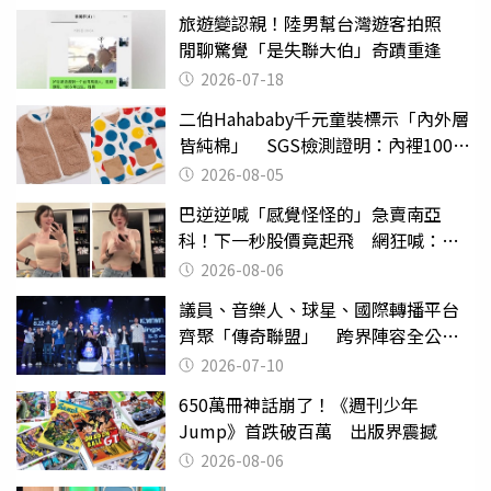
旅遊變認親！陸男幫台灣遊客拍照
閒聊驚覺「是失聯大伯」奇蹟重逢
2026-07-18
二伯Hahababy千元童裝標示「內外層
皆純棉」 SGS檢測證明：內裡100%
聚酯纖維
2026-08-05
巴逆逆喊「感覺怪怪的」急賣南亞
科！下一秒股價竟起飛 網狂喊：大V
天龍
2026-08-06
議員、音樂人、球星、國際轉播平台
齊聚「傳奇聯盟」 跨界陣容全公
開 劍指亞洲新傳奇聯賽
2026-07-10
650萬冊神話崩了！《週刊少年
Jump》首跌破百萬 出版界震撼
2026-08-06