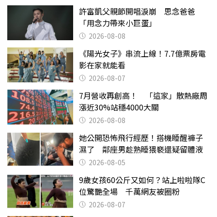
許富凱父親節開唱淚崩 思念爸爸
「用念力帶來小巨蛋」
2026-08-08
《陽光女子》串流上線！7.7億票房電
影在家就能看
2026-08-07
7月營收再創高！ 「這家」散熱廠周
漲近30%站穩4000大關
2026-08-08
她公開恐怖飛行經歷！搭機睡醒褲子
濕了 鄰座男趁熟睡猥褻還疑留體液
2026-08-05
9歲女孩60公斤又如何？站上啦啦隊C
位驚艷全場 千萬網友被圈粉
2026-08-07