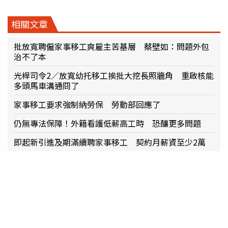
相關文章
批放寬聘僱家事移工爽雇主苦基層 蔡壁如：問題外包
治不了本
光桿司令2／放寬幼托移工挨批大挖長照牆角 重啟核能
多頭馬車溝通冏了
家事移工要求強制納勞保 勞動部回應了
仍無專法保障！外籍看護低薪高工時 恐釀更多問題
即起新引進及期滿續聘家事移工 契約月薪資至少2萬