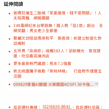
延伸閱讀
爸媽狂催生二胎喊「家產破億、錢不是問題」！人
夫陷兩難 網揭關鍵
348萬網紅來台學跳舞！路人教「這1首」超台 全
網笑翻：男女老少全都會
鄭麗文訪陸談兩岸和平 張善政：盼建立制度化對
話機制
北市男「染麻疹」接觸383人！足跡曝光 曾搭捷
運、吃信義區燒肉店
更多最新熱門議題：熊本7.1強震
新北桃園攜手推動「新桃林線」 打造跨市捷運生
活圈
009829掌握AI關鍵 大華韓國KOSPI 50今強...
PR
(02)6630-8641
投訴爆料專線：
、投訴爆料信箱：