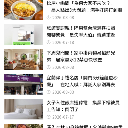
松屋小編問「為何大家不來吃？」
一票人點出3大問題：滿手好牌打到爛
2026-08-08
旅遊變認親！陸男幫台灣遊客拍照
閒聊驚覺「是失聯大伯」奇蹟重逢
2026-07-18
下周鬼門開！家中掛兩物易招好兄
弟 居家風水12禁忌快檢查
2026-08-08
宜蘭伴手禮名店「開門5分鐘麵包秒
殺」 在地人喊：拜託大家別再去
2026-08-03
女子入住飯店遇停電 摸黑下樓被員
工告知：倒閉了
2026-07-17
深入森林10分鐘藏屍！父涉殺害9歲愛