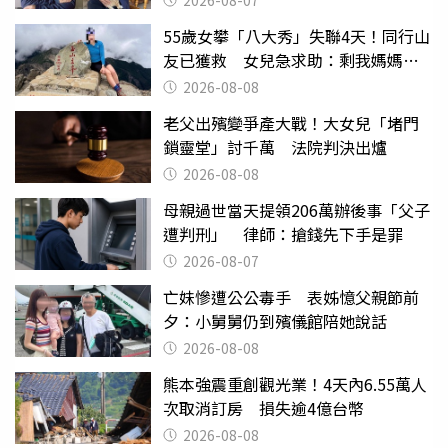
55歲女攀「八大秀」失聯4天！同行山
友已獲救 女兒急求助：剩我媽媽還
沒找到
2026-08-08
老父出殯變爭產大戰！大女兒「堵門
鎖靈堂」討千萬 法院判決出爐
2026-08-08
母親過世當天提領206萬辦後事「父子
遭判刑」 律師：搶錢先下手是罪
2026-08-07
亡妹慘遭公公毒手 表姊憶父親節前
夕：小舅舅仍到殯儀館陪她說話
2026-08-08
熊本強震重創觀光業！4天內6.55萬人
次取消訂房 損失逾4億台幣
2026-08-08