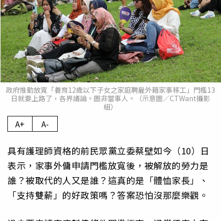
政府推動放寬「養育12歲以下子女之家庭聘雇外籍家事移工」門檻13
日就要上路了，各界議論。圖非當事人。（示意圖／CTWant攝影
組）
A+
A-
具有護理師資格的前民眾黨立委蔡壁如今（10）日
表示，家事外傭申請門檻放寬後，被解放的勞力是
誰？被取代的人又是誰？這真的是「體恤家長」、
「支持雙薪」的好政策嗎？答案恐怕沒那麼樂觀。