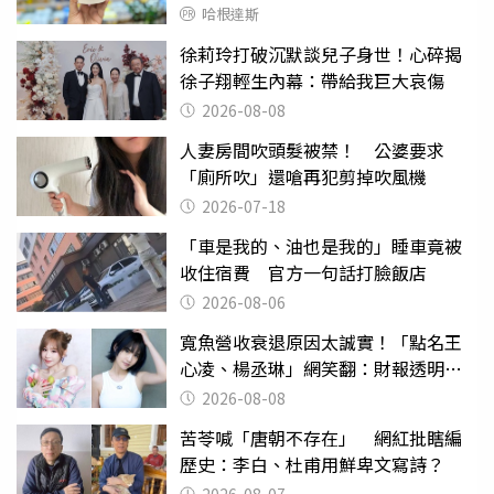
哈根達斯
徐莉玲打破沉默談兒子身世！心碎揭
徐子翔輕生內幕：帶給我巨大哀傷
2026-08-08
人妻房間吹頭髮被禁！ 公婆要求
「廁所吹」還嗆再犯剪掉吹風機
2026-07-18
「車是我的、油也是我的」睡車竟被
收住宿費 官方一句話打臉飯店
2026-08-06
寬魚營收衰退原因太誠實！「點名王
心凌、楊丞琳」網笑翻：財報透明度
滿分
2026-08-08
苦苓喊「唐朝不存在」 網紅批瞎編
歷史：李白、杜甫用鮮卑文寫詩？
2026-08-07