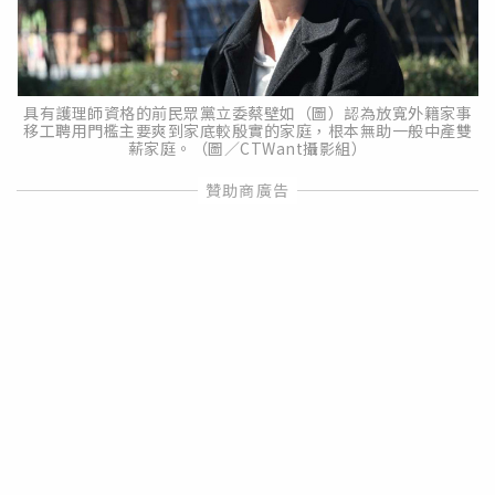
具有護理師資格的前民眾黨立委蔡壁如（圖）認為放寬外籍家事
移工聘用門檻主要爽到家底較殷實的家庭，根本無助一般中產雙
薪家庭。（圖／CTWant攝影組）