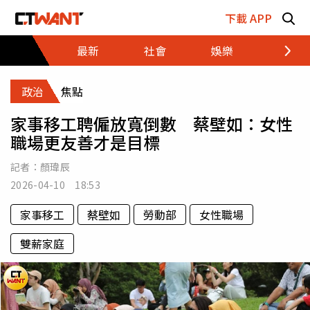
跳至主要內容區塊
下載 APP
最新
社會
娛樂
財經
政治
焦點
家事移工聘僱放寬倒數 蔡壁如：女性
職場更友善才是目標
記者：
顏瑋辰
2026-04-10 18:53
家事移工
蔡壁如
勞動部
女性職場
雙薪家庭