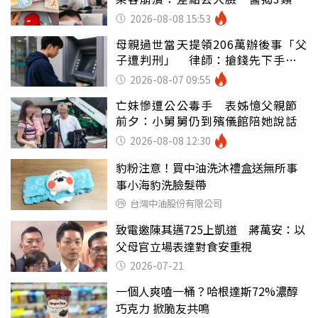
別亂喝
2026-08-08 15:53
母親過世當天提領206萬辦後事「父
子遭判刑」 律師：搶錢先下手是
罪
2026-08-07 09:55
亡妹慘遭公公毒手 表姊憶父親節
前夕：小舅舅仍到殯儀館陪她說話
2026-08-08 12:30
豹粉注意！買中油洗沐禮盒送無所事
事小海豹洗臉髮帶
台灣中油股份有限公司
致電邀陳其邁725上凱道 蔣萬安：以
父母官立場表達對食安重視
2026-07-21
一個人爽嗑一桶？哈根達斯72%濃醇
巧克力 掀脆友共鳴