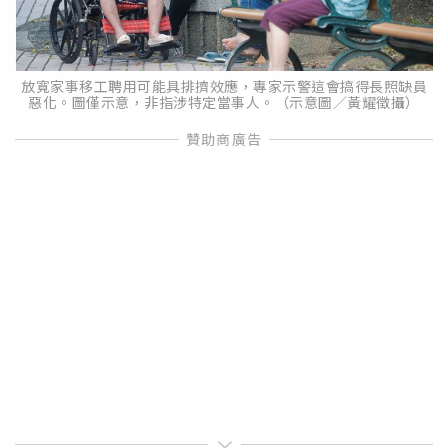
放寬家事移工聘用可能具排擠效應，專家示警這會搞得長照缺員
惡化。圖僅示意，非指涉特定當事人。（示意圖／黃耀徵攝）