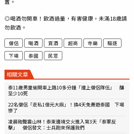
置。
◎喝酒勿開車！飲酒過量，有害健康，未滿18歲請
勿飲酒。
僧侶
喝酒
買酒
超商
寺廟
驅逐
下場
泰國
民眾
相關文章
泰11歲男童偷開車上路10多分鐘「撞上僧侶隊伍」 釀
至少10死
22名僧侶「走私1億元大麻」！換4天免費遊泰國 下場
慘了
凌晨砲聲震山林！泰柬邊境交火進入第3天「泰軍反
擊」 僧侶發文：士兵跑來保護我們