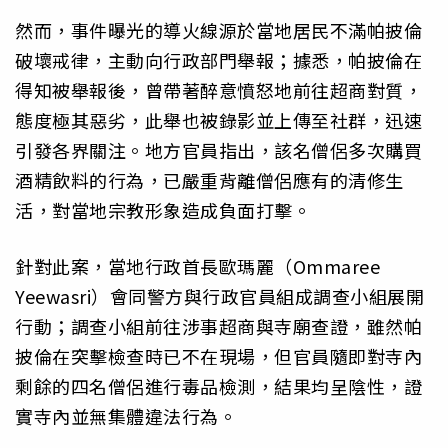
然而，事件曝光的導火線源於當地居民不滿帕披倫
破壞戒律，主動向行政部門舉報；據悉，帕披倫在
得知被舉報後，曾帶著醉意憤怒地前往超商對質，
態度極其惡劣，此舉也被錄影並上傳至社群，迅速
引發各界關注。地方官員指出，該名僧侶多次購買
酒精飲料的行為，已嚴重背離僧侶應有的清修生
活，對當地宗教形象造成負面打擊。
針對此案，當地行政首長歐瑪麗（Ommaree
Yeewasri）會同警方與行政官員組成調查小組展開
行動；調查小組前往涉事超商與寺廟查證，雖然帕
披倫在突擊檢查時已不在現場，但官員隨即對寺內
剩餘的四名僧侶進行毒品檢測，結果均呈陰性，證
實寺內並無集體違法行為。