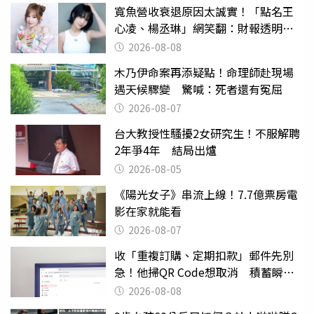
寬魚營收衰退原因太誠實！「點名王
心凌、楊丞琳」網笑翻：財報透明度
滿分
2026-08-08
木乃伊命案再添疑點！命理師赴現場
遇天候驟變 驚喊：死者還有冤屈
2026-08-07
台大教授性騷擾2女研究生！不服解聘
2年爭4年 結局出爐
2026-08-05
《陽光女子》串流上線！7.7億票房電
影在家就能看
2026-08-07
收「重複訂購、定期扣款」郵件先別
急！他掃QR Code想取消 積蓄瞬間
蒸發
2026-08-08