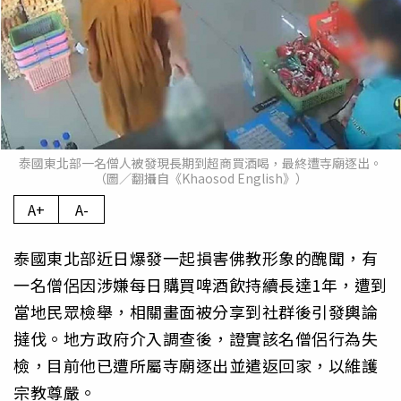
泰國東北部一名僧人被發現長期到超商買酒喝，最終遭寺廟逐出。
（圖／翻攝自《Khaosod English》）
A+
A-
泰國東北部近日爆發一起損害佛教形象的醜聞，有
一名僧侶因涉嫌每日購買啤酒飲持續長達1年，遭到
當地民眾檢舉，相關畫面被分享到社群後引發輿論
撻伐。地方政府介入調查後，證實該名僧侶行為失
檢，目前他已遭所屬寺廟逐出並遣返回家，以維護
宗教尊嚴。