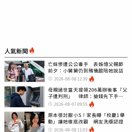
人氣新聞
亡妹慘遭公公毒手 表姊憶父親節
前夕：小舅舅仍到殯儀館陪她說話
2026-08-08 12:30
母親過世當天提領206萬辦後事「父
子遭判刑」 律師：搶錢先下手是
罪
2026-08-07 09:55
原本很討厭小S！家長曝「校慶1舉
動」讓她徹底改觀 網友洗版認證
2026-08-08 11:03