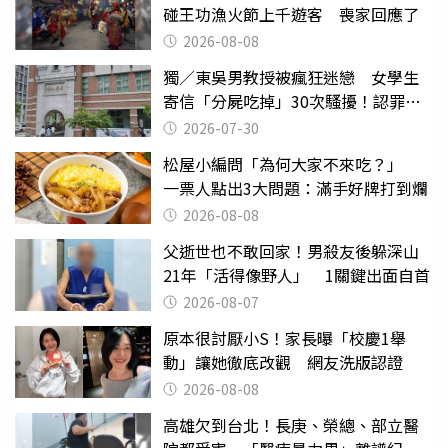
碰王功漁火節上千遊客 喪家回應了
2026-08-08
獨／東吳男教授被瘋狂迷戀 女學生
寄信「分屍吃掉」30次騷擾！認罪免
關
2026-07-30
松屋小編問「為何大家不來吃？」
一票人點出3大問題：滿手好牌打到爛
2026-08-08
父逝世也不敢回家！男殺友後躲深山
21年「活得像野人」 1關鍵出面自首
2026-08-07
原本很討厭小S！家長曝「校慶1舉
動」讓她徹底改觀 網友洗版認證
2026-08-08
高雄欠到台北！長庚、榮總、部立醫