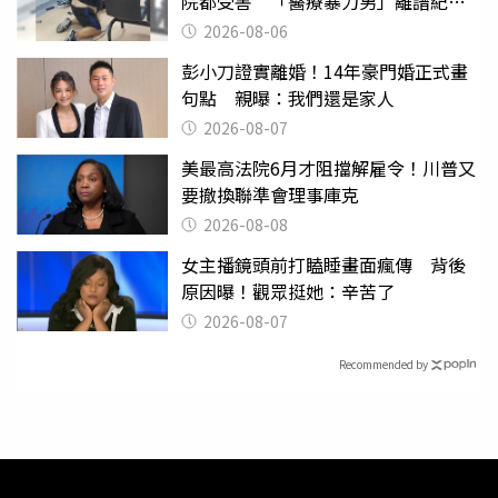
院都受害 「醫療暴力男」離譜紀錄
曝光
2026-08-06
彭小刀證實離婚！14年豪門婚正式畫
句點 親曝：我們還是家人
2026-08-07
美最高法院6月才阻擋解雇令！川普又
要撤換聯準會理事庫克
2026-08-08
女主播鏡頭前打瞌睡畫面瘋傳 背後
原因曝！觀眾挺她：辛苦了
2026-08-07
Recommended by