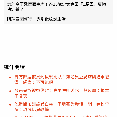
意外產子驚慌丟寺廟！泰15歲少女竟因「1原因」反悔
決定養了
阿翔泰國修行 赤腳化緣討生活
延伸閱讀
曾有鄰居被臭到拔髮禿頭！知名臭豆腐店疑進軍碧
潭 網驚：不可能吧
台南畢旅被嫌災難！高中生吐苦水 網反擊：根本
不會玩
他房間拍到詭異白霧、不明亮光嚇傻 網一看秒歪
樓：環境比鬼恐怖