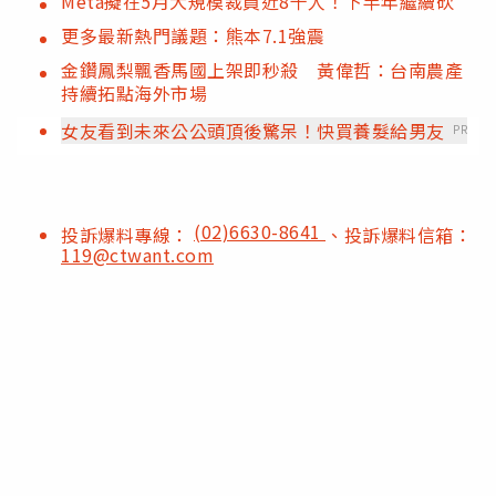
Meta擬在5月大規模裁員近8千人！下半年繼續砍
更多最新熱門議題：熊本7.1強震
金鑽鳳梨飄香馬國上架即秒殺 黃偉哲：台南農產
持續拓點海外市場
女友看到未來公公頭頂後驚呆！快買養髮給男友
PR
(02)6630-8641
投訴爆料專線：
、投訴爆料信箱：
119@ctwant.com