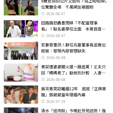
9歲女孩60公斤又如何？站上啦啦隊C
位驚艷全場 千萬網友被圈粉
2026-08-07
田路路怒轟曹雨婷「不配當理事
長」！點名姜厚任出面 本尊首度回
應了
2026-08-07
宏碁發重訊！辭任兆基董事長並撤出
經營：發現內部管理缺失
2026-08-08
煮菜遭婆婆關火還一路追罵！丈夫只
回「媽媽老了」勸她別計較 人妻超
崩潰：我像台傭
2026-08-08
吳宗憲突認離婚12年 起底「正牌憲
嫂」張葳葳當年隱婚內幕
2026-07-19
清水「送肉粽」今晚赴芳苑送煞！強