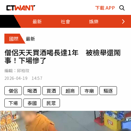
跳至主要內容區塊
下載 APP
最新
社會
娛樂
財經
國際
最新
僧侶天天買酒喝長達1年 被檢舉還鬧
事！下場慘了
編輯：
邱柏玟
2026-04-19 14:57
僧侶
喝酒
買酒
超商
寺廟
驅逐
下場
泰國
民眾