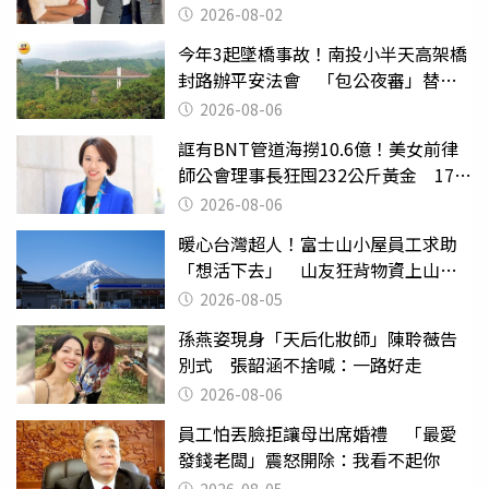
2026-08-02
今年3起墜橋事故！南投小半天高架橋
封路辦平安法會 「包公夜審」替亡
魂伸冤
2026-08-06
誆有BNT管道海撈10.6億！美女前律
師公會理事長狂囤232公斤黃金 17人
遭起訴
2026-08-06
暖心台灣超人！富士山小屋員工求助
「想活下去」 山友狂背物資上山：
台灣真的是寶島
2026-08-05
孫燕姿現身「天后化妝師」陳聆薇告
別式 張韶涵不捨喊：一路好走
2026-08-06
員工怕丟臉拒讓母出席婚禮 「最愛
發錢老闆」震怒開除：我看不起你
2026-08-05