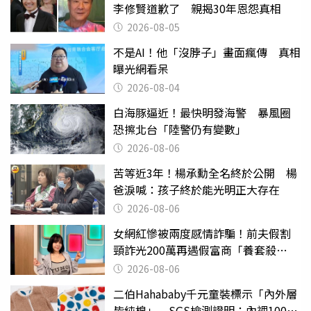
李修賢道歉了 親揭30年恩怨真相
2026-08-05
不是AI！他「沒脖子」畫面瘋傳 真相
曝光網看呆
2026-08-04
白海豚逼近！最快明發海警 暴風圈
恐擦北台「陸警仍有變數」
2026-08-06
苦等近3年！楊承勳全名終於公開 楊
爸淚喊：孩子終於能光明正大存在
2026-08-06
女網紅慘被兩度感情詐騙！前夫假割
頸詐光200萬再遇假富商「養套殺
2000萬」
2026-08-06
二伯Hahababy千元童裝標示「內外層
皆純棉」 SGS檢測證明：內裡100%