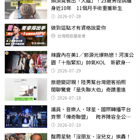
頭頂竟長出「大腦」！23歲男怪病纏
身近10年 11個月手術重獲新生
2026-07-28
做到這點才有資格說愛你
台灣癌症基金會
辣露內在美1／郭源元爆熱戀！河濱公
園「十指緊扣」帥氣KOL 新歡身份
曝光
2026-07-29
旅遊變認親！陸男幫台灣遊客拍照
閒聊驚覺「是失聯大伯」奇蹟重逢
2026-07-18
議員、音樂人、球星、國際轉播平台
齊聚「傳奇聯盟」 跨界陣容全公
開 劍指亞洲新傳奇聯賽
2026-07-10
酸周星馳「沒朋友、沒兒女」挨轟！