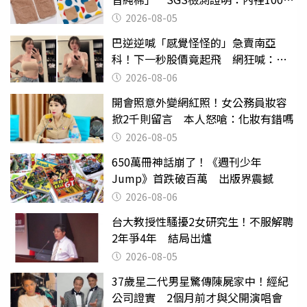
聚酯纖維
2026-08-05
巴逆逆喊「感覺怪怪的」急賣南亞
科！下一秒股價竟起飛 網狂喊：大V
天龍
2026-08-06
開會照意外變網紅照！女公務員妝容
掀2千則留言 本人怒嗆：化妝有錯嗎
2026-08-05
650萬冊神話崩了！《週刊少年
Jump》首跌破百萬 出版界震撼
2026-08-06
台大教授性騷擾2女研究生！不服解聘
2年爭4年 結局出爐
2026-08-05
37歲星二代男星驚傳陳屍家中！經紀
公司證實 2個月前才與父開演唱會