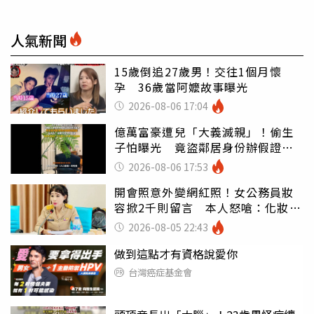
人氣新聞
15歲倒追27歲男！交往1個月懷
孕 36歲當阿嬤故事曝光
2026-08-06 17:04
億萬富豪遭兒「大義滅親」！偷生
子怕曝光 竟盜鄰居身份辦假證落
戶
2026-08-06 17:53
開會照意外變網紅照！女公務員妝
容掀2千則留言 本人怒嗆：化妝有
錯嗎
2026-08-05 22:43
做到這點才有資格說愛你
台灣癌症基金會