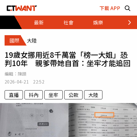
跳至主要內容區塊
下載 APP
最新
社會
娛樂
財經
國際
大陸
19歲女挪用近8千萬當「榜一大姐」恐
判10年 親爹帶她自首：坐牢才能追回
編輯：
陳頡
2026-04-21 22:52
直播
抖內
坐牢
公款
大陸