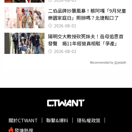
二伯品牌抄襲風暴！蔡阿嘎「9月兒童
樂園家庭日」照辦嗎？北捷鬆口了
2026-08-01
陽明交大教授砍死妹夫！岳母追思首
發聲 揭11年經營真相駁「爭產」
2026-08-02
Recommended by
關於CTWANT
聯繫&爆料
隱私權政策
發燒熱搜