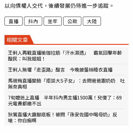
以向債權人交代，後續發展仍待進一步追蹤。
直播
抖內
坐牢
公款
大陸
相關文章
王俐人再戰直播瑜珈拉筋「汗水濕透」 霸氣回擊年齡
酸民：叫我姐姐！
王俐人無懼「走歪路」酸言 今晚披蕾絲睡衣直播
馬筱梅直播變臉「拒談大S子女」：去問爸爸跟奶奶 吐
無奈真相
7旬嬤迷上直播 半年抖內男主播1500萬！兒傻了：69
元電費都繳不出
狄鶯直播大露腳底板！被問「孫安佐國中喝母奶」反
嗆：你白痴啊