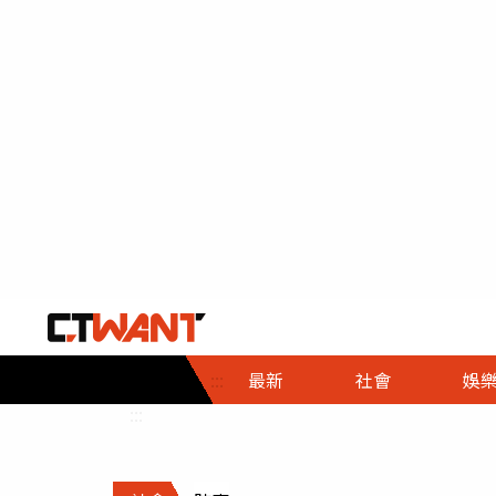
社會首頁
娛樂首頁
財經首頁
政
:::
最新
社會
娛
時事
即時
熱線
:::
直擊
大條
人物
調查
專題
３Ｃ