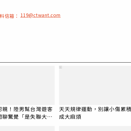
119@ctwant.com
爆料信箱：
PR
認親！陸男幫台灣遊客
天天規律運動，別讓小傷累
閒聊驚覺「是失聯大
成大麻煩
蹟重逢