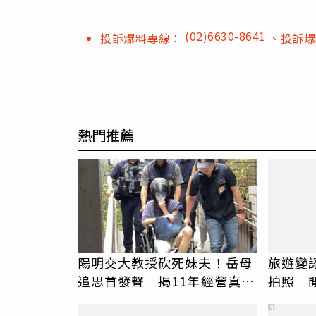
(02)6630-8641
投訴爆料專線：
、投訴
熱門推薦
陽明交大教授砍死妹夫！岳母
旅遊變
追思首發聲 揭11年經營真相
拍照 
駁「爭產」
伯」奇
PR