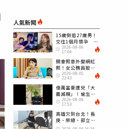
們
人氣新聞
15歲倒追27歲男！
交往1個月懷孕 36
2026-08-06
歲當阿嬤故事曝光
17:04
開會照意外變網紅
照！女公務員妝容
2026-08-05
掀2千則留言 本人
22:43
怒嗆：化妝有錯嗎
億萬富豪遭兒「大
義滅親」！偷生子
2026-08-06
怕曝光 竟盜鄰居
17:53
身份辦假證落戶
高雄欠到台北！長
庚、榮總、部立醫
院都受害 「醫療
2026-08-06 16:34