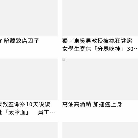
食 暗藏致癌因子
獨／東吳男教授被瘋狂迷
女學生寄信「分屍吃掉」30
騷擾！認罪免關
PR
樂教室命案10天後復
高油高酒精 加速癌上身
批「太冷血」 員工怒
上嘴