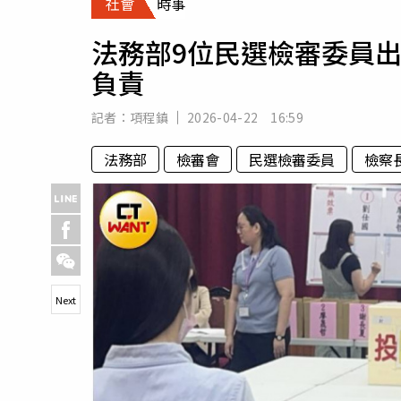
社會
時事
人物
汽車
法務部9位民選檢審委員
專欄
負責
房產新勢力
記者：
項程鎮
2026-04-22 16:59
法務部
檢審會
民選檢審委員
檢察
Next