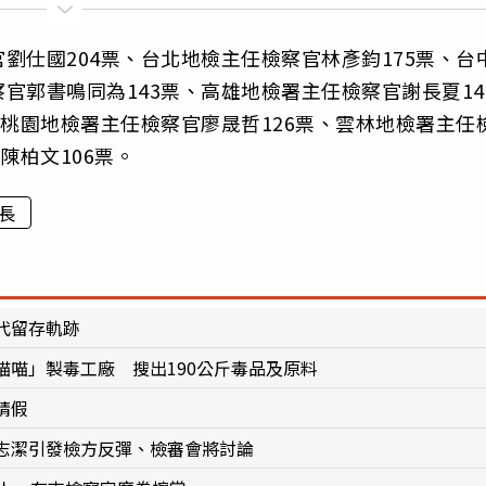
劉仕國204票、台北地檢主任檢察官林彥鈞175票、台
官郭書鳴同為143票、高雄地檢署主任檢察官謝長夏14
、桃園地檢署主任檢察官廖晟哲126票、雲林地檢署主任
陳柏文106票。
長
代留存軌跡
喵」製毒工廠 搜出190公斤毒品及原料
請假
志潔引發檢方反彈、檢審會將討論