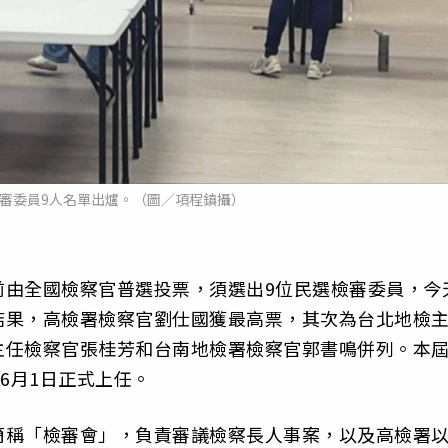
審委員9人名單出爐。（圖／項程鎮攝）
前由全國檢察官普選投票，須選出9位民選檢審委員，今
結果，高檢署檢察官劉仕國獲最高票，其次為台北地檢
主任檢察官張桂芳和台南地檢署檢察官郭書鳴併列。本
6月1日正式上任。
簡稱「檢審會」，負責審議檢察長人事案，以及高檢署