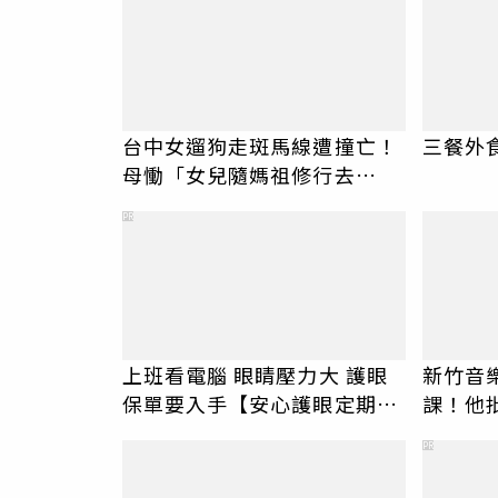
台中女遛狗走斑馬線遭撞亡！
三餐外
母慟「女兒隨媽祖修行去
了」 駕駛過失致死判9月
PR
上班看電腦 眼睛壓力大 護眼
新竹音
保單要入手【安心護眼定期眼
課！他
睛險】
駁：閉
PR