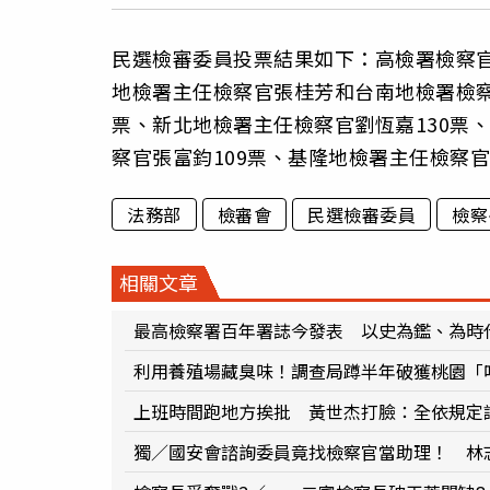
民選檢審委員投票結果如下：高檢署檢察官
地檢署主任檢察官張桂芳和台南地檢署檢察
票、新北地檢署主任檢察官劉恆嘉130票
察官張富鈞109票、基隆地檢署主任檢察官
法務部
檢審會
民選檢審委員
檢察
相關文章
最高檢察署百年署誌今發表 以史為鑑、為時
利用養殖場藏臭味！調查局蹲半年破獲桃園「喵
上班時間跑地方挨批 黃世杰打臉：全依規定
獨／國安會諮詢委員竟找檢察官當助理！ 林