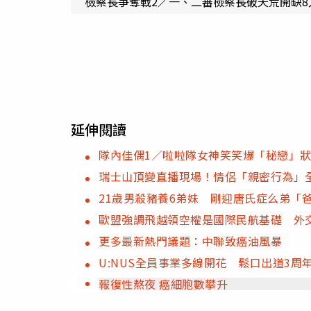
檢察長爭奪戰2／一、二審檢察長破天荒開缺
延伸閱讀
隊內佳偶1／啦啦隊女神笑笑爆「秘戀」狀
瑞士山頂變直播現場！情侶「親密行為」
21歲男殺豬養6弟妹 剛迎唐氏症么弟「
歐盟強調飛越領空權是國際民航基礎 外
更多最新熱門議題：中聯致癌油風暴
U:NUS全員事業多線開花 鬆口出道3周
報復性熬夜 癌細胞數攀升