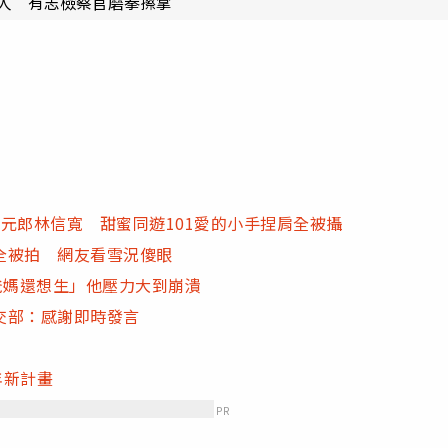
8人 有志檢察官磨拳擦掌
元郎林信寬 甜蜜同遊101愛的小手捏肩全被攝
全被拍 網友看雪況傻眼
爸媽還想生」他壓力大到崩潰
交部：感謝即時發言
年新計畫
PR