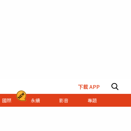
下載 APP
國際
永續
影音
專題