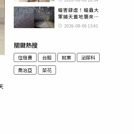
暴力男」離譜紀錄
蝗害肆虐！蝗蟲大
曝光
軍鋪天蓋地襲來宛
如末日 網驚：聖
2026-08-06 13:41
經十災
關鍵熱搜
住宿費
台股
就業
泌尿科
喬治亞
菜花
天
主
屆
以