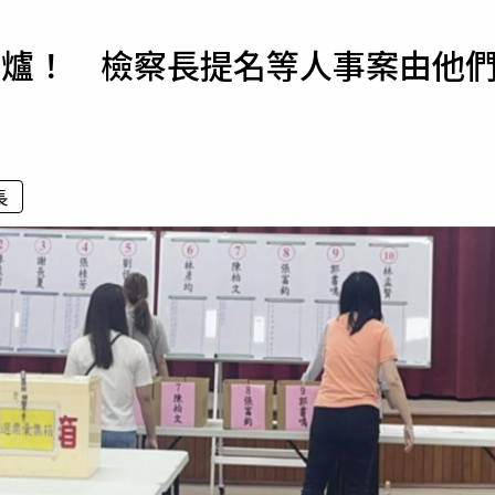
寵物
出爐！ 檢察長提名等人事案由他
運勢
運動
梅酒
長