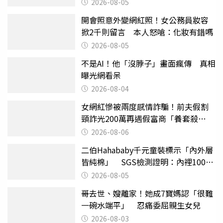
2026-08-05
開會照意外變網紅照！女公務員妝容
掀2千則留言 本人怒嗆：化妝有錯嗎
2026-08-05
不是AI！他「沒脖子」畫面瘋傳 真相
曝光網看呆
2026-08-04
女網紅慘被兩度感情詐騙！前夫假割
頸詐光200萬再遇假富商「養套殺
2000萬」
2026-08-06
二伯Hahababy千元童裝標示「內外層
皆純棉」 SGS檢測證明：內裡100%
聚酯纖維
2026-08-05
哥去世、嫂離家！她成7寶媽認「很難
一碗水端平」 忍痛委屈親生女兒
2026-08-03