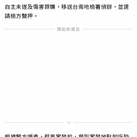
自主未遂及傷害罪嫌，移送台南地檢署偵辦，並建
請檢方聲押。
根據警方調查，蔡男案發前，曾到案發地點附近勘