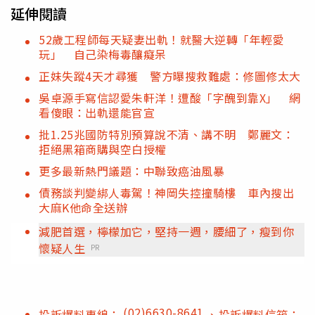
延伸閱讀
52歲工程師每天疑妻出軌！就醫大逆轉「年輕愛
玩」 自己染梅毒釀癡呆
正妹失蹤4天才尋獲 警方曝搜救難處：修圖修太大
吳卓源手寫信認愛朱軒洋！遭酸「字醜到靠X」 網
看傻眼：出軌還能官宣
批1.25兆國防特別預算說不清、講不明 鄭麗文：
拒絕黑箱商購與空白授權
更多最新熱門議題：中聯致癌油風暴
債務談判變綁人毒駕！神岡失控撞騎樓 車內搜出
大麻K他命全送辦
減肥首選，檸檬加它，堅持一週，腰細了，瘦到你
懷疑人生
PR
(02)6630-8641
投訴爆料專線：
、投訴爆料信箱：