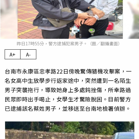
昨日17時55分，警方逮捕犯案男子。（圖／翻攝畫面）
A+
A-
台南市永康區忠孝路22日傍晚驚傳隨機攻擊案，一
名女高中生放學步行返家途中，突然遭到一名陌生
男子突襲拖行，導致她身上多處鈍挫傷，所幸路過
民眾即時出手喝止，女學生才驚險脫困。目前警方
已逮捕該名蔡姓男子，並移送至台南地檢署偵辦。