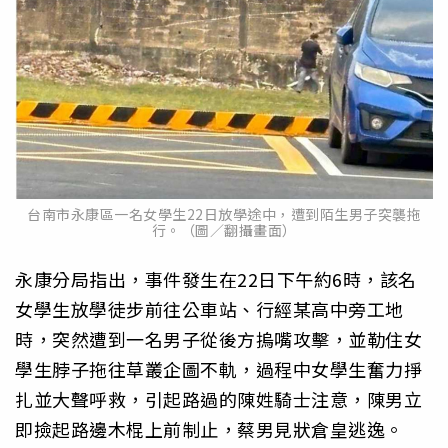
台南市永康區一名女學生22日放學途中，遭到陌生男子突襲拖
行。（圖／翻攝畫面）
永康分局指出，事件發生在22日下午約6時，該名
女學生放學徒步前往公車站、行經某高中旁工地
時，突然遭到一名男子從後方摀嘴攻擊，並勒住女
學生脖子拖往草叢企圖不軌，過程中女學生奮力掙
扎並大聲呼救，引起路過的陳姓騎士注意，陳男立
即撿起路邊木棍上前制止，蔡男見狀倉皇逃逸。