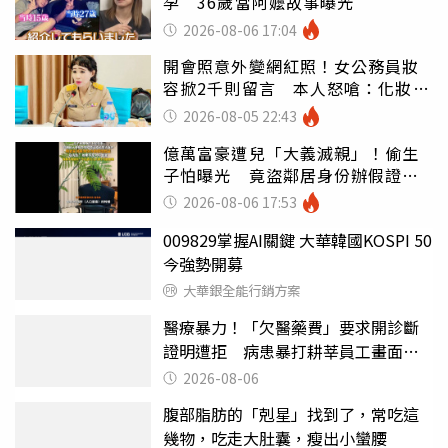
孕 36歲當阿嬤故事曝光
2026-08-06 17:04
開會照意外變網紅照！女公務員妝
容掀2千則留言 本人怒嗆：化妝有
錯嗎
2026-08-05 22:43
億萬富豪遭兒「大義滅親」！偷生
子怕曝光 竟盜鄰居身份辦假證落
戶
2026-08-06 17:53
009829掌握AI關鍵 大華韓國KOSPI 50
今強勢開募
大華銀全能行銷方案
醫療暴力！「欠醫藥費」要求開診斷
證明遭拒 病患暴打耕莘員工畫面曝
光
2026-08-06
腹部脂肪的「剋星」找到了，常吃這
幾物，吃走大肚囊，瘦出小蠻腰