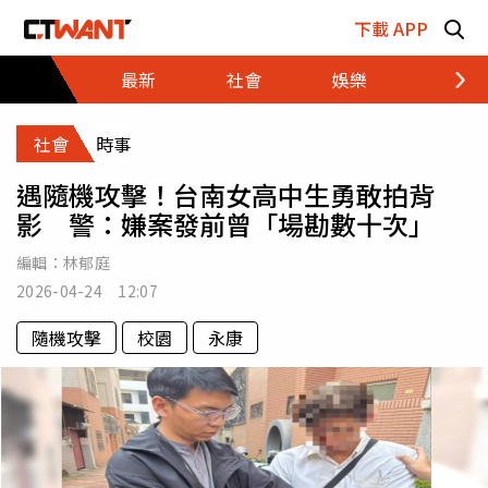
跳至主要內容區塊
下載 APP
最新
社會
娛樂
財經
社會
時事
遇隨機攻擊！台南女高中生勇敢拍背
影 警：嫌案發前曾「場勘數十次」
編輯：
林郁庭
2026-04-24 12:07
隨機攻擊
校園
永康