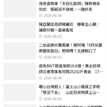
孫燕姿現身「天后化妝師」陳聆薇告
別式 張韶涵不捨喊：一路好走
2026-08-06
陳亞蘭談恩師楊麗花 曝畢生心願：
讓歌仔戲一直被看見
2026-08-05
二伯品牌抄襲風暴！蔡阿嘎「9月兒童
樂園家庭日」照辦嗎？北捷鬆口了
2026-08-01
誆有BNT管道海撈10.6億！美女前律
師公會理事長狂囤232公斤黃金 17人
遭起訴
2026-08-06
暖心台灣超人！富士山小屋員工求助
「想活下去」 山友狂背物資上山：
台灣真的是寶島
2026-08-05