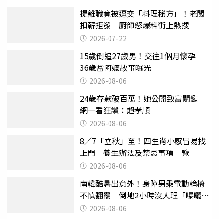
提離職竟被逼交「料理秘方」！老闆
扣薪拒發 廚師怒爆料衝上熱搜
2026-07-22
15歲倒追27歲男！交往1個月懷孕
36歲當阿嬤故事曝光
2026-08-06
24歲存款破百萬！她公開致富關鍵
網一看狂讚：超孝順
2026-08-06
8／7「立秋」至！四生肖小感冒易找
上門 養生辦法及禁忌事項一覽
2026-08-06
南韓酷暑出意外！身障男乘電動輪椅
不慎翻覆 倒地2小時沒人理「曝曬
亡」
2026-08-06