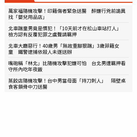
萬家福隨機攻擊！印籍傷者緊急送醫 醉嫌行兇前詭異
找「嬰兒用品店」
北車踹童男竟是慣犯！「10天前才在松山車站打人」
檢方認有反覆犯罪之虞聲請羈押
北車大廳惡行！40歲男「無故重腳狠踹」3歲菲籍女
童 鐵警逮捕依殺人未遂送辦
嘴砲稱「林北」比隨機攻擊犯嫌可怕 台北男遭羈押看
守所內吃年夜飯
蒸餃店隨機攻擊！台中男當母面「持刀刺人」 隔壁桌
食客鎖骨中刀送醫