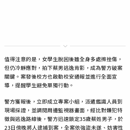
值得注意的是，女學生脫困後雖全身多處擦挫傷，
但仍冷靜應對，拍下蔡男逃逸背影，成為警方破案
關鍵。案發後校方也啟動校安通報並進行全面宣
導，提醒學生避免單獨行動。
警方獲報後，立即成立專案小組，派遣鑑識人員到
現場採證，並調閱周邊監視器畫面，經比對嫌犯特
徵與逃逸路線後，警方迅速鎖定35歲蔡姓男子，於
23日傍晚將人逮捕到案，全案依強盜未遂、妨害性